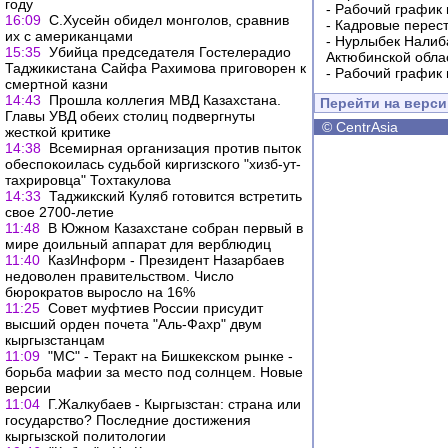
году
-
Рабочий график 
16:09
С.Хусейн обидел монголов, сравнив
-
Кадровые перес
их с американцами
-
Нурлыбек Налиб
15:35
Убийца председателя Гостелерадио
Актюбинской обла
Таджикистана Сайфа Рахимова приговорен к
-
Рабочий график 
смертной казни
14:43
Прошла коллегия МВД Казахстана.
Перейти на верс
Главы УВД обеих столиц подвергнуты
©
CentrAsia
жесткой критике
14:38
Всемирная организация против пыток
обеспокоилась судьбой киргизского "хизб-ут-
тахрировца" Тохтакулова
14:33
Таджикский Куляб готовится встретить
свое 2700-летие
11:48
В Южном Казахстане собран первый в
мире доильный аппарат для верблюдиц
11:40
КазИнформ - Президент Назарбаев
недоволен правительством. Число
бюрократов выросло на 16%
11:25
Совет муфтиев России присудит
высший орден почета "Аль-Фахр" двум
кыргызстанцам
11:09
"МС" - Теракт на Бишкекском рынке -
борьба мафии за место под солнцем. Новые
версии
11:04
Г.Жалкубаев - Кыргызстан: страна или
государство? Последние достижения
кыргызской политологии