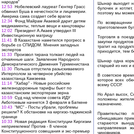
народов"
Шынар выходит на
12:53
Нобелевский лауреат Гюнтер Грасс
булочек и котлет
обвинил Буша в нечестности и лицемерии.
поэтому мы можем
Америка сама создает себе врагов
12:34
Фонд Майрам Акаевой дарит детям
По возвращении 
медикаменты, теплые вещи и канцтовары
приготовления бул
12:02
Президент А.Акаев утвердил III
Инвестиционную матрицу
Торговля в поезд
11:41
В Казахстане наметился прогресс в
закупки продуктов
борьбе со СПИДОМ. Мнения западных
тратит на продукт
экспертов
приходится, тем б
11:33
Произвол тирана толкает людей на
отчаянные шаги. Заявление Народного
Шынар одна корм
Демократического Движения Туркменистана
старшей из них и 
11:30
Польша отпустила разыскиваемого
Интерполом за четверное убийство
В советское врем
казахстанца Камзеева
которое всех обе
11:14
"Хабар" - Новые российские
всему СССР.
железнодорожные тарифы бьют по
казахстанским экспортерам зерна
Но Арал высох, С
10:59
Суд над членом совета ИДУ
положены жителя
Акботоевым начнется 3 февраля в Баткене
назначению.
10:43
"МС" - Посты убрали, проблемы
решили? К обстановке на киргизо-таджикской
Правительство 
границе
обнищавших примо
10:33
Новая редакция Конституции Киргизии
стараются вынуд
неприемлема! Против - 8 членов
направляемая жи
Конституционного совещания и экс-премьер
чиновников.