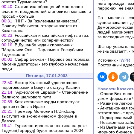
ответит Туркменистан?
него проходит ва
00:40
Статистика обращений монголов к
перронах, не зная,
властям: предложений становится меньше, а
просьб - больше
По мнению соци
00:31
"НН" - За "железным занавесом".
существования д
Почему Узбекистан отгораживается от
Демографическая 
Казахстана
людей мигрируют 
00:23
Российская и каспийская нефть и газ:
за последние год
сотрудничество или соперничество?
00:16
В Душанбе издан справочник
Шынар уезжать пок
"Маджлиси Оли – Парламент Республики
жизнь хватает", - 
Таджикистан"
00:02
Сафар Бекжан - Паровоз без тормоза.
Источник -
IWPR
Многие диктаторы - это глубоко несчастные
Постоянный адрес
люди...
Пятница, 17.01.2003
22:50
Виктор Калюжный удовлетворен
переговорами в Баку по статусу Каспия
Новости Казахст
21:14
"Археология Евразии" - Становление
-
Олжас Бектенов 
Великого шелкового пути
узком формате в 
20:59
Казахстанские курды протестуют
-
Развитие легкой
против войны в Ираке
-
Агитационная гр
20:21
Премьер Монголии Н.Энхбаяр
встретилась с пр
выступит на экономическом форуме в
-
Подозреваемый в
Давосе
-
Незаконные займ
19:41
Туркмено-иранская плотина на реке
-
Из Вьетнама экс
Теджен(Герируд) будет построена в 2004
игорного бизнеса