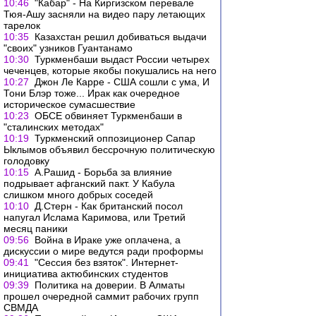
10:46
"Кабар" - На Киргизском перевале
Тюя-Ашу засняли на видео пару летающих
тарелок
10:35
Казахстан решил добиваться выдачи
"своих" узников Гуантанамо
10:30
Туркменбаши выдаст России четырех
чеченцев, которые якобы покушались на него
10:27
Джон Ле Карре - США сошли с ума, И
Тони Блэр тоже... Ирак как очередное
историческое сумасшествие
10:23
ОБСЕ обвиняет Туркменбаши в
"сталинских методах"
10:19
Туркменский оппозиционер Сапар
Ыклымов объявил бессрочную политическую
голодовку
10:15
А.Рашид - Борьба за влияние
подрывает афганский пакт. У Кабула
слишком много добрых соседей
10:10
Д.Стерн - Как британский посол
напугал Ислама Каримова, или Третий
месяц паники
09:56
Война в Ираке уже оплачена, а
дискуссии о мире ведутся ради проформы
09:41
"Сессия без взяток". Интернет-
инициатива актюбинских студентов
09:39
Политика на доверии. В Алматы
прошел очередной саммит рабочих групп
СВМДА