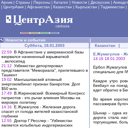
Архив
|
Страны
|
Персоны
|
Каталог
|
Новости
|
Дискуссии
|
Анекдо
|
ЦентрАзия
|
Афганистан
|
Казахстан
|
Кыргызстан
|
Таджикистан
|
Новости и события
|
Суббота, 18.01.2003
Казахстан
|
22:59
В Афганистане у американской базы
Е.Жумагулов - Ж
взорвался начиненный взрывчаткой
14:16 18.01.2003
...велосипед
21:12
Узбекистан депортировал
Ербол Жумагулов 
представителя "Мемориала", прилетевшего в
специально для 
Ташкент
19:02
Мангышлакский атомный
Каждое утро ров
энергокомбинат признан банкротом. Долг
Бекбаул на поезд
$50 млн.
едет обратно в Бе
17:49
В.Жириновский: Всемирный Конгресс
патриотов - это рычаг влияния Москвы на
Во время коротк
мировую политику
пассажирам булочк
14:16
Е.Жумагулов - Железная дорога
спасет от голода жителей казахстанской
Шынар – одна из 
глубинки
дорога стала на
12:55
Доктор Г.Ресслер - "Узбекистан
торгующими, боль
является колыбелью индогерманских