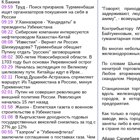
К.Бакиев
09:59
Труд - Поиск призраков. Туркменбаши
"Говорят, прих
ищет организаторов покушения на себя в
задерживают, люд
России
акиму", - возмущ
09:19
У.Хакназаров - "Кандидаты" в
президенты Узбекистана
Контрибьютору I
08:22
Сибирские компании интересуются
Байтукеновым, ко
нефтепроводом Казахстан-Китай
гуманитарная помо
08:08
"Известия" - Вернет ли Россия
Шихмурадова? Туркменбаши обещает
Во многих неболь
Путину отдать "русских" заговорщиков
железнодорожных
08:02
300-летие Новосибирской области. В
1703 году был основан Умревинский острог
По словам Шынар
03:29
Началась экспедиция по Великому
нехитрой торговл
шелковому пути. Китайцы идут в Ирак...
Любое вторжени
02:11
Поезд Душанбе-Астрахань спрямляет
скандалом. Нередк
маршрут. Из Таджикистана в Россию, минуя
Туркменистан
Станционная тор
02:01
Путин не совершил революцию во
вдоль железнодо
внешней политике России. Революция
городов, в кото
началась 15 лет назад
предприятия.
01:58
Жахон - Египетская газета о военном
строительстве в Узбекистане
Как только в гор
01:08
В Кыргызстане доходность годовых
заводе, весь гор
государственных векселей снизилась за год с
заняты либо в кио
27% до 12%
в стране по колич
00:55
"Газпром" и "Узбекнефтегаз"
заключили соглашение о поставках газа. Чем
Айдар Сагимбаев 