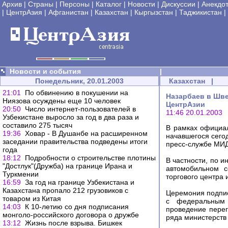
Архив
|
Страны
|
Персоны
|
Каталог
|
Новости
|
Дискуссии
|
Анекдо
|
ЦентрАзия
|
Афганистан
|
Казахстан
|
Кыргызстан
|
Таджикистан
|
Новости и события
|
Понедельник, 20.01.2003
Казахстан
|
21:01
По обвинению в покушении на
Назарбаев в Шве
Ниязова осуждены еще 10 человек
ЦентрАзии
20:50
Число интернет-пользователей в
11:46 20.01.2003
Узбекистане выросло за год в два раза и
составило 275 тысяч
В рамках официал
19:36
Ховар - В Душанбе на расширенном
начавшегося сего
заседании правительства подведены итоги
пресс-службе МИД
года
18:12
Подробности о строительстве плотины
В частности, по 
"Достлук"(Дружба) на границе Ирана и
автомобильном с
Туркмении
торгового центра
16:59
За год на границе Узбекистана и
Казахстана пропало 212 грузовиков с
Церемония подпис
товаром из Китая
с федеральным 
14:03
К 10-летию со дня подписания
проведение перег
монголо-российского договора о дружбе
ряда министерств 
13:12
Жизнь после взрыва. Бишкек