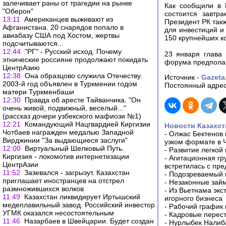
залечивает раны от трагедии на рынке
Как сообщили в 
"Оберон"
состоится завтр
13:11
Американцев выживают из
Президент РК так
Афганистана. 20 снарядов попало в
для инвестиций и 
авиабазу США под Хостом, жертвы
150 крупнейших к
подсчитываются...
12:44
"РГ" - Русский исход. Почему
23 января глава
этнические россияне продолжают покидать
форума предполаг
ЦентрАзию
12:38
Она образцово служила Отечеству.
Источник -
Gazeta
2003-й год объявлен в Туркмении годом
Постоянный адрес
матери Туркменбаши
12:30
Правда об аресте Тайванчика. "Он
очень живой, подвижный, веселый..."
(рассказ дочери узбекского мафиози №1)
12:21
Командующий Нацгвардией Киргизии
Новости Казахст
Чотбаев награжден медалью Западной
-
Олжас Бектенов 
Вирджинии "За выдающиеся заслуги"
узком формате в 
12:00
Виртуальный Шелковый Путь.
-
Развитие легкой
Киргизия - локомотив интернетизации
-
Агитационная гр
ЦентрАзии
встретилась с пр
11:52
Зазевался - загрызут. Казахстан
-
Подозреваемый в
приглашает иностранцев на отстрел
-
Незаконные займ
размножившихся волков
-
Из Вьетнама экс
11:49
Казахстан ликвидирует Иртышский
игорного бизнеса
медеплавильный завод. Российский инвестор
-
Рабочий график 
УГМК оказался несостоятельным
-
Кадровые перес
11:46
Назарбаев в Швейцарии. Будет создан
-
Нурлыбек Налиб