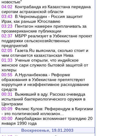
новостью"
04:02
Контрабанда из Казахстана передана
сиротам астраханской области
03:43
В.Черномырдин - Россия защитит
Ирак, как раньше Югославию
03:23
Пентагон намерен приплачивать за
проамериканские публикации
02:37
МБРР реализует в Узбекистане проект
поддержки сельскохозяйственных
предприятий
02:05
Газета.Ru выяснила, сколько стоит и
чем отличается казахстанская Нива
01:33
Ученые открыли, что индийское
женское сари служило бытовой защитой от
холеры
00:55
А.Нурланбекова - Реформе
образования в Узбекистане препятствуют
коррупция и неэффективное расходование
средств
00:31
Выживший в аду. Рассказ очевидца
испытаний бактериологического оружия в
Центразии
00:09
Феликс Кулов: Референдум в Киргизии
- это политический иллюзион...
00:00
Азербайджан вспоминает трагедию 20
января 1990 года
Воскресенье, 19.01.2003