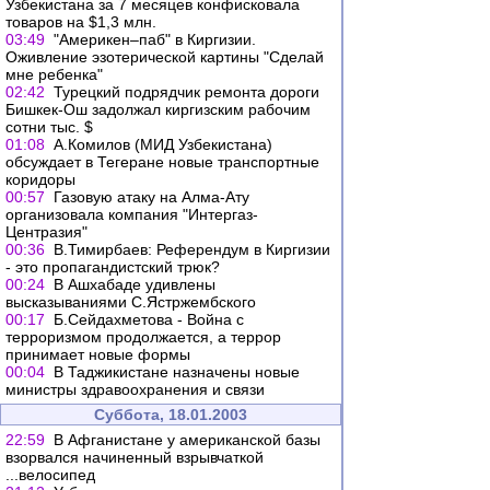
Узбекистана за 7 месяцев конфисковала
товаров на $1,3 млн.
03:49
"Америкен–паб" в Киргизии.
Оживление эзотерической картины "Сделай
мне ребенка"
02:42
Турецкий подрядчик ремонта дороги
Бишкек-Ош задолжал киргизским рабочим
сотни тыс. $
01:08
А.Комилов (МИД Узбекистана)
обсуждает в Тегеране новые транспортные
коридоры
00:57
Газовую атаку на Алма-Ату
организовала компания "Интергаз-
Центразия"
00:36
В.Тимирбаев: Референдум в Киргизии
- это пропагандистский трюк?
00:24
В Ашхабаде удивлены
высказываниями С.Ястржембского
00:17
Б.Сейдахметова - Война с
терроризмом продолжается, а террор
принимает новые формы
00:04
В Таджикистане назначены новые
министры здравоохранения и связи
Суббота, 18.01.2003
22:59
В Афганистане у американской базы
взорвался начиненный взрывчаткой
...велосипед