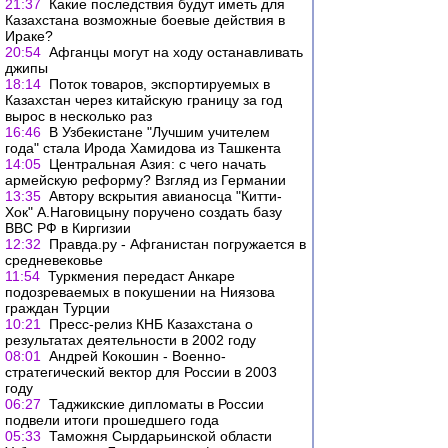
21:37
Какие последствия будут иметь для
Казахстана возможные боевые действия в
Ираке?
20:54
Афганцы могут на ходу останавливать
джипы
18:14
Поток товаров, экспортируемых в
Казахстан через китайскую границу за год
вырос в несколько раз
16:46
В Узбекистане "Лучшим учителем
года" стала Ирода Хамидова из Ташкента
14:05
Центральная Азия: с чего начать
армейскую реформу? Взгляд из Германии
13:35
Автору вскрытия авианосца "Китти-
Хок" А.Наговицыну поручено создать базу
ВВС РФ в Киргизии
12:32
Правда.ру - Афганистан погружается в
средневековье
11:54
Туркмения передаст Анкаре
подозреваемых в покушении на Ниязова
граждан Турции
10:21
Пресс-релиз КНБ Казахстана о
результатах деятельности в 2002 году
08:01
Андрей Кокошин - Военно-
стратегический вектор для России в 2003
году
06:27
Таджикские дипломаты в России
подвели итоги прошедшего года
05:33
Таможня Сырдарьинской области