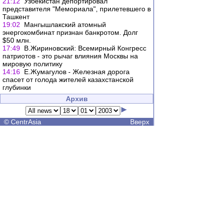
21:12
Узбекистан депортировал
представителя "Мемориала", прилетевшего в
Ташкент
19:02
Мангышлакский атомный
энергокомбинат признан банкротом. Долг
$50 млн.
17:49
В.Жириновский: Всемирный Конгресс
патриотов - это рычаг влияния Москвы на
мировую политику
14:16
Е.Жумагулов - Железная дорога
спасет от голода жителей казахстанской
глубинки
Архив
©
CentrAsia
Вверх