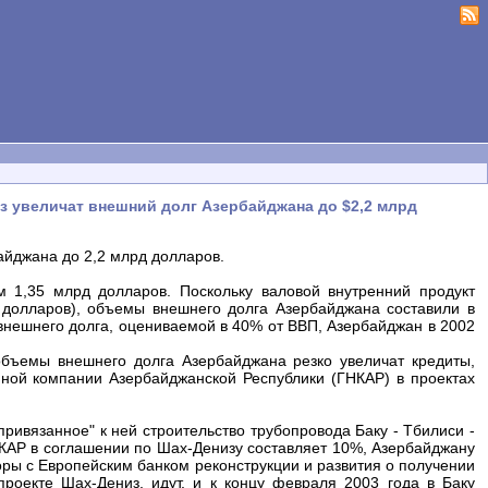
з увеличат внешний долг Азербайджана до $2,2 млрд
айджана до 2,2 млрд долларов.
 1,35 млрд долларов. Поскольку валовой внутренний продукт
д долларов), объемы внешнего долга Азербайджана составили в
 внешнего долга, оцениваемой в 40% от ВВП, Азербайджан в 2002
объемы внешнего долга Азербайджана резко увеличат кредиты,
ой компании Азербайджанской Республики (ГНКАР) в проектах
привязанное" к ней строительство трубопровода Баку - Тбилиси -
НКАР в соглашении по Шах-Денизу составляет 10%, Азербайджану
оры с Европейским банком реконструкции и развития о получении
роекте Шах-Дениз, идут, и к концу февраля 2003 года в Баку