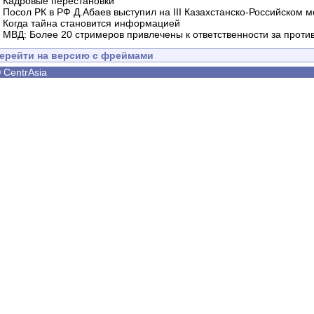
-
Кадровые перестановки
-
Посол РК в РФ Д.Абаев выступил на III Казахстанско-Российском
-
Когда тайна становится информацией
-
МВД: Более 20 стримеров привлечены к ответственности за проти
ерейти на версию с фреймами
©
CentrAsia