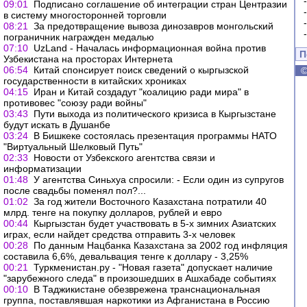
09:01
Подписано соглашение об интеграции стран Центразии
в систему многосторонней торговли
08:21
За предотвращение вывоза динозавров монгольский
пограничник награжден медалью
07:10
UzLand - Началась информационная война против
П
Узбекистана на просторах Интернета
06:54
Китай спонсирует поиск сведений о кыргызской
государственности в китайских хрониках
04:15
Иран и Китай создадут "коалицию ради мира" в
противовес "союзу ради войны"
03:43
Пути выхода из политического кризиса в Кыргызстане
будут искать в Душанбе
03:24
В Бишкеке состоялась презентация программы НАТО
"Виртуальный Шелковый Путь"
02:33
Новости от Узбекского агентства связи и
информатизации
01:48
У агентства Синьхуа спросили: - Если один из супругов
после свадьбы поменял пол?...
01:02
За год жители Восточного Казахстана потратили 40
млрд. тенге на покупку долларов, рублей и евро
00:44
Кыргызстан будет участвовать в 5-х зимних Азиатских
играх, если найдет средства отправить 3-х человек
00:28
По данным Нацбанка Казахстана за 2002 год инфляция
составила 6,6%, девальвация тенге к доллару - 3,25%
00:21
Туркменистан.ру - "Новая газета" допускает наличие
"зарубежного следа" в произошедших в Ашхабаде событиях
00:10
В Таджикистане обезврежена транснациональная
группа, поставлявшая наркотики из Афганистана в Россию