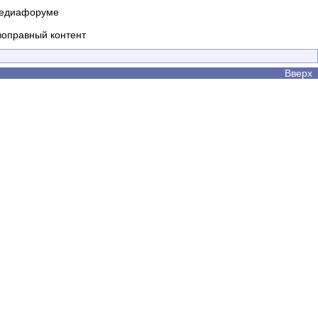
 медиафоруме
воправный контент
Вверх