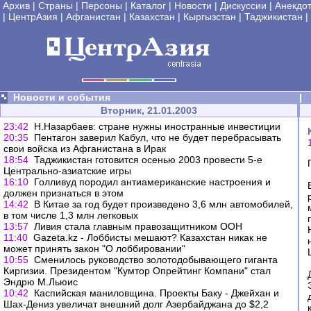
Архив
|
Страны
|
Персоны
|
Каталог
|
Новости
|
Дискуссии
|
Анекдо
|
ЦентрАзия
|
Афганистан
|
Казахстан
|
Кыргызстан
|
Таджикистан
|
Новости и события
|
Вторник, 21.01.2003
23:42
Н.Назарбаев: стране нужны иностранные инвестиции
20:35
Пентагон заверил Кабул, что не будет перебрасывать
свои войска из Афганистана в Ирак
18:54
Таджикистан готовится осенью 2003 провести 5-е
Центрально-азиатские игры
16:10
Голливуд породил антиамериканские настроения и
должен признаться в этом
14:42
В Китае за год будет произведено 3,6 млн автомобилей,
в том числе 1,3 млн легковых
13:57
Ливия стала главным правозащитником ООН
11:40
Gazeta.kz - Лоббисты мешают? Казахстан никак не
может принять закон "О лоббировании"
10:55
Сменилось руководство золотодобывающего гиганта
Киргизии. Президентом "Кумтор Опрейтинг Компани" стал
Эндрю М.Льюис
10:42
Каспийская маниловщина. Проекты Баку - Джейхан и
Шах-Дениз увеличат внешний долг Азербайджана до $2,2