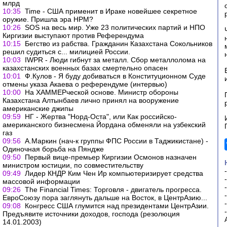
млрд
10:35
Time - США применит в Ираке новейшее секретное
оружие. Пришла эра НРМ?
10:26
SOS на весь мир. Уже 23 политических партий и НПО
Киргизии выступают против Референдума
10:15
Бегство из рабства. Гражданин Казахстана Сокольников
решил судиться с... милицией России.
10:03
IWPR - Люди гибнут за металл. Сбор металлолома на
казахстанских военных базах смертельно опасен
10:01
Ф.Кулов - Я буду добиваться в Конституционном Суде
отмены указа Акаева о референдуме (интервью)
10:00
На ХАММЕРческой основе. Министр обороны
Казахстана Алтынбаев лично принял на вооружение
американские джипы
09:59
НГ - Жертва "Норд-Оста", или Как российско-
американского бизнесмена Йордана обменяли на узбекский
газ
09:56
А.Маркин (нач-к группы ФПС России в Таджикистане) -
Одиночная борьба на Пяндже
09:50
Первый вице-премьер Киргизии Осмонов назначен
министром юстиции, по совместительству
09:49
Лидер КНДР Ким Чен Ир компьютеризирует средства
массовой информации
09:26
The Financial Times: Торговля - двигатель прогресса.
ЕвроСоюзу пора заглянуть дальше на Восток, в ЦентрАзию...
09:08
Конгресс США глумится над президентами ЦентрАзии.
Предъявите источники доходов, господа (резолюция
14.01.2003)