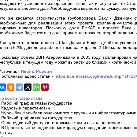
ожидают их успешного завершения. Если так и случится, то Стад
результате внешний долг Азербайджана вырастет на сумму, равную
Что же касается строительства трубопровода Баку - Джейхан с
необходимых для реализации этого проекта, компании-участниц
мировых инвесторов. Поскольку доля ГНКАР в проекте Баку -
необходимо будет взять в долг, причем не позднее второй половин
В результате только проекты Шах-Дениз и Баку - Джейхан увелич
или на 62%, доведя его абсолютные размеры до 2,186 млрд доллар
Поскольку объем ВВП Азербайджана в 2003 году запланирован на 
республики в текущем году может вырасти до близких к критической
Источник -
Нефть России
Постоянный адрес статьи -
https://centrasia.org/newsA.php?st=1
Новости Казахстана
-
Рабочий график главы государства
-
Кадровые перестановки
-
Нурлыбек Налибаев ознакомился с крупными инфраструктурными 
-
Рабочий график главы государства
-
Справедливый доступ к торговым сетям и выход на экспорт
-
В Правительстве подписан меморандум о создании экосистемы по 
Алатау