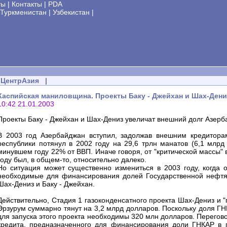
ты
|
Контакты
|
PDA
Туркменистан
|
Узбекистан
|
ЦентрАзия
|
Каспийская маниловщина. Проекты Баку - Джейхан и Шах-Дени
10:42 21.01.2003
Проекты Баку - Джейхан и Шах-Дениз увеличат внешний долг Азерб
В 2003 год Азербайджан вступил, задолжав внешним кредиторам
республики потянул в 2002 году на 29,6 трлн манатов (6,1 млр
минувшем году 22% от ВВП. Иначе говоря, от "критической массы"
году был, в общем-то, относительно далеко.
Но ситуация может существенно измениться в 2003 году, когда 
необходимые для финансирования долей Государственной нефтян
Шах-Дениз и Баку - Джейхан.
Действительно, Стадия 1 газоконденсатного проекта Шах-Дениз и "
Эрзурум суммарно тянут на 3,2 млрд долларов. Поскольку доля Г
для запуска этого проекта необходимы 320 млн долларов. Перегов
кредита, предназначенного для финансирования доли ГНКАР в п