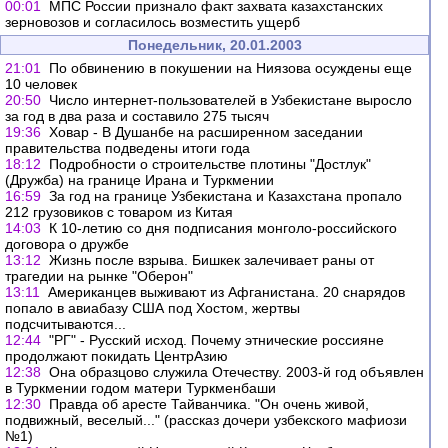
00:01
МПС России признало факт захвата казахстанских
зерновозов и согласилось возместить ущерб
Понедельник, 20.01.2003
21:01
По обвинению в покушении на Ниязова осуждены еще
10 человек
20:50
Число интернет-пользователей в Узбекистане выросло
за год в два раза и составило 275 тысяч
19:36
Ховар - В Душанбе на расширенном заседании
правительства подведены итоги года
18:12
Подробности о строительстве плотины "Достлук"
(Дружба) на границе Ирана и Туркмении
16:59
За год на границе Узбекистана и Казахстана пропало
212 грузовиков с товаром из Китая
14:03
К 10-летию со дня подписания монголо-российского
договора о дружбе
13:12
Жизнь после взрыва. Бишкек залечивает раны от
трагедии на рынке "Оберон"
13:11
Американцев выживают из Афганистана. 20 снарядов
попало в авиабазу США под Хостом, жертвы
подсчитываются...
12:44
"РГ" - Русский исход. Почему этнические россияне
продолжают покидать ЦентрАзию
12:38
Она образцово служила Отечеству. 2003-й год объявлен
в Туркмении годом матери Туркменбаши
12:30
Правда об аресте Тайванчика. "Он очень живой,
подвижный, веселый..." (рассказ дочери узбекского мафиози
№1)