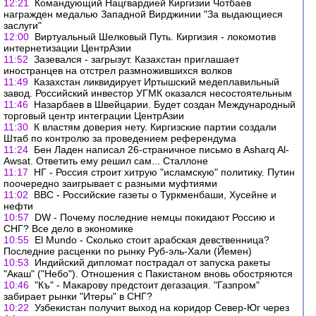
12:21
Командующий Нацгвардией Киргизии Чотбаев
награжден медалью Западной Вирджинии "За выдающиеся
заслуги"
12:00
Виртуальный Шелковый Путь. Киргизия - локомотив
интернетизации ЦентрАзии
11:52
Зазевался - загрызут. Казахстан приглашает
иностранцев на отстрел размножившихся волков
11:49
Казахстан ликвидирует Иртышский медеплавильный
завод. Российский инвестор УГМК оказался несостоятельным
11:46
Назарбаев в Швейцарии. Будет создан Международный
торговый центр интеграции ЦентрАзии
11:30
К властям доверия нету. Киргизские партии создали
Штаб по контролю за проведением референдума
11:24
Бен Ладен написал 26-страничное письмо в Asharq Al-
Awsat. Ответить ему решил сам... Сталлоне
11:17
НГ - Россия строит хитрую "исламскую" политику. Путин
поочередно заигрывает с разными муфтиями
11:02
BBC - Российские газеты о Туркменбаши, Хусейне и
нефти
10:57
DW - Почему последние немцы покидают Россию и
СНГ? Все дело в экономике
10:55
El Mundo - Сколько стоит арабская девственница?
Последние расценки по рынку Руб-эль-Хали (Йемен)
10:53
Индийский дипломат пострадал от запуска ракеты
"Акаш" ("Небо"). Отношения с Пакистаном вновь обостряются
10:46
"Къ" - Макарову предстоит дегазация. "Газпром"
забирает рынки "Итеры" в СНГ?
10:22
Узбекистан получит выход на коридор Север-Юг через