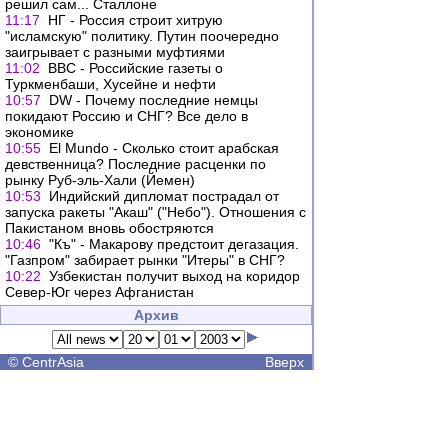
решил сам... Сталлоне
11:17
НГ - Россия строит хитрую
"исламскую" политику. Путин поочередно
заигрывает с разными муфтиями
11:02
BBC - Российские газеты о
Туркменбаши, Хусейне и нефти
10:57
DW - Почему последние немцы
покидают Россию и СНГ? Все дело в
экономике
10:55
El Mundo - Сколько стоит арабская
девственница? Последние расценки по
рынку Руб-эль-Хали (Йемен)
10:53
Индийский дипломат пострадал от
запуска ракеты "Акаш" ("Небо"). Отношения с
Пакистаном вновь обостряются
10:46
"Къ" - Макарову предстоит дегазация.
"Газпром" забирает рынки "Итеры" в СНГ?
10:22
Узбекистан получит выход на коридор
Север-Юг через Афганистан
Архив
©
CentrAsia
Вверх