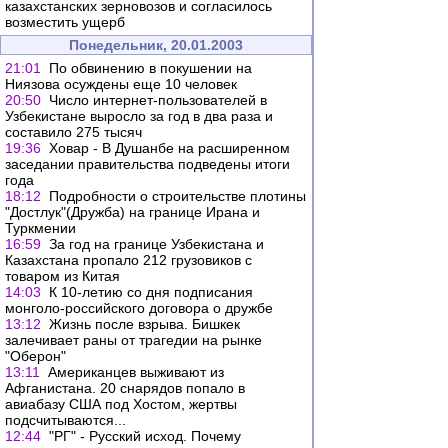
казахстанских зерновозов и согласилось
возместить ущерб
Понедельник, 20.01.2003
21:01
По обвинению в покушении на
Ниязова осуждены еще 10 человек
20:50
Число интернет-пользователей в
Узбекистане выросло за год в два раза и
составило 275 тысяч
19:36
Ховар - В Душанбе на расширенном
заседании правительства подведены итоги
года
18:12
Подробности о строительстве плотины
"Достлук"(Дружба) на границе Ирана и
Туркмении
16:59
За год на границе Узбекистана и
Казахстана пропало 212 грузовиков с
товаром из Китая
14:03
К 10-летию со дня подписания
монголо-российского договора о дружбе
13:12
Жизнь после взрыва. Бишкек
залечивает раны от трагедии на рынке
"Оберон"
13:11
Американцев выживают из
Афганистана. 20 снарядов попало в
авиабазу США под Хостом, жертвы
подсчитываются...
12:44
"РГ" - Русский исход. Почему