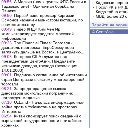
09:56
А.Маркин (нач-к группы ФПС России в
-
Кадровые перес
Таджикистане) - Одиночная борьба на
-
Посол РК в РФ Д
Пяндже
-
Когда тайна ста
09:50
Первый вице-премьер Киргизии
-
МВД: Более 20 с
Осмонов назначен министром юстиции, по
совместительству
Перейти на верс
09:49
Лидер КНДР Ким Чен Ир
©
CentrAsia
компьютеризирует средства массовой
информации
09:26
The Financial Times: Торговля -
двигатель прогресса. ЕвроСоюзу пора
заглянуть дальше на Восток, в ЦентрАзию...
09:08
Конгресс США глумится над
президентами ЦентрАзии. Предъявите
источники доходов, господа (резолюция
14.01.2003)
09:01
Подписано соглашение об интеграции
стран Центразии в систему многосторонней
торговли
08:21
За предотвращение вывоза
динозавров монгольский пограничник
награжден медалью
07:10
UzLand - Началась информационная
война против Узбекистана на просторах
Интернета
06:54
Китай спонсирует поиск сведений о
кыргызской государственности в китайских
хрониках