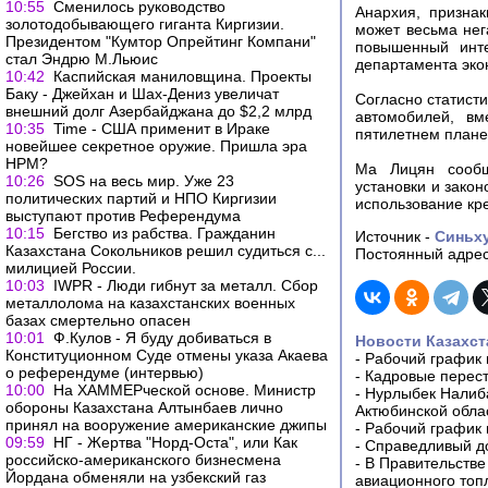
10:55
Сменилось руководство
Анархия, призна
золотодобывающего гиганта Киргизии.
может весьма нег
Президентом "Кумтор Опрейтинг Компани"
повышенный инте
стал Эндрю М.Льюис
департамента эко
10:42
Каспийская маниловщина. Проекты
Баку - Джейхан и Шах-Дениз увеличат
Согласно статисти
внешний долг Азербайджана до $2,2 млрд
автомобилей, вм
10:35
Time - США применит в Ираке
пятилетнем плане 
новейшее секретное оружие. Пришла эра
НРМ?
Ма Лицян сообщ
10:26
SOS на весь мир. Уже 23
установки и зако
политических партий и НПО Киргизии
использование кр
выступают против Референдума
10:15
Бегство из рабства. Гражданин
Источник -
Синьх
Казахстана Сокольников решил судиться с...
Постоянный адрес
милицией России.
10:03
IWPR - Люди гибнут за металл. Сбор
металлолома на казахстанских военных
базах смертельно опасен
10:01
Ф.Кулов - Я буду добиваться в
Новости Казахст
Конституционном Суде отмены указа Акаева
-
Рабочий график 
о референдуме (интервью)
-
Кадровые перес
10:00
На ХАММЕРческой основе. Министр
-
Нурлыбек Налиб
обороны Казахстана Алтынбаев лично
Актюбинской обла
принял на вооружение американские джипы
-
Рабочий график 
09:59
НГ - Жертва "Норд-Оста", или Как
-
Справедливый до
российско-американского бизнесмена
-
В Правительстве
Йордана обменяли на узбекский газ
авиационного топ