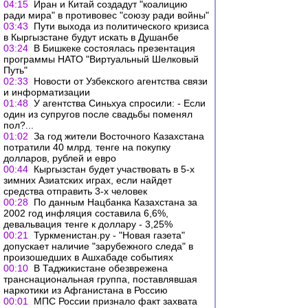
04:15
Иран и Китай создадут "коалицию
ради мира" в противовес "союзу ради войны"
03:43
Пути выхода из политического кризиса
в Кыргызстане будут искать в Душанбе
03:24
В Бишкеке состоялась презентация
программы НАТО "Виртуальный Шелковый
Путь"
02:33
Новости от Узбекского агентства связи
и информатизации
01:48
У агентства Синьхуа спросили: - Если
один из супругов после свадьбы поменял
пол?...
01:02
За год жители Восточного Казахстана
потратили 40 млрд. тенге на покупку
долларов, рублей и евро
00:44
Кыргызстан будет участвовать в 5-х
зимних Азиатских играх, если найдет
средства отправить 3-х человек
00:28
По данным Нацбанка Казахстана за
2002 год инфляция составила 6,6%,
девальвация тенге к доллару - 3,25%
00:21
Туркменистан.ру - "Новая газета"
допускает наличие "зарубежного следа" в
произошедших в Ашхабаде событиях
00:10
В Таджикистане обезврежена
транснациональная группа, поставлявшая
наркотики из Афганистана в Россию
00:01
МПС России признало факт захвата