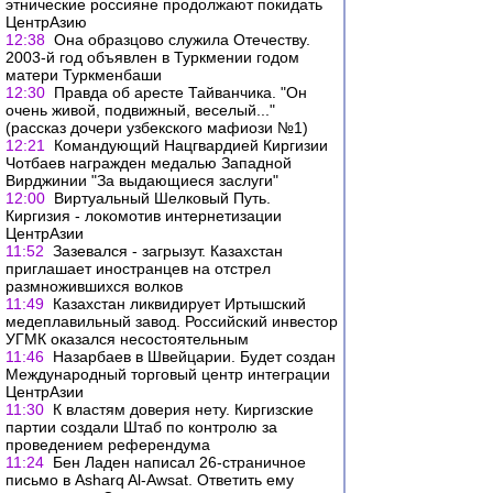
этнические россияне продолжают покидать
ЦентрАзию
12:38
Она образцово служила Отечеству.
2003-й год объявлен в Туркмении годом
матери Туркменбаши
12:30
Правда об аресте Тайванчика. "Он
очень живой, подвижный, веселый..."
(рассказ дочери узбекского мафиози №1)
12:21
Командующий Нацгвардией Киргизии
Чотбаев награжден медалью Западной
Вирджинии "За выдающиеся заслуги"
12:00
Виртуальный Шелковый Путь.
Киргизия - локомотив интернетизации
ЦентрАзии
11:52
Зазевался - загрызут. Казахстан
приглашает иностранцев на отстрел
размножившихся волков
11:49
Казахстан ликвидирует Иртышский
медеплавильный завод. Российский инвестор
УГМК оказался несостоятельным
11:46
Назарбаев в Швейцарии. Будет создан
Международный торговый центр интеграции
ЦентрАзии
11:30
К властям доверия нету. Киргизские
партии создали Штаб по контролю за
проведением референдума
11:24
Бен Ладен написал 26-страничное
письмо в Asharq Al-Awsat. Ответить ему