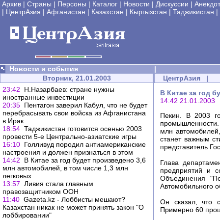
Архив
|
Страны
|
Персоны
|
Каталог
|
Новости
|
Дискуссии
|
Анекдо
|
ЦентрАзия
|
Афганистан
|
Казахстан
|
Кыргызстан
|
Таджикистан
|
Новости и события
|
Вторник, 21.01.2003
ЦентрАзия
|
23:42
Н.Назарбаев: стране нужны
В Китае за год б
иностранные инвестиции
14:42 21.01.2003
20:35
Пентагон заверил Кабул, что не будет
перебрасывать свои войска из Афганистана
Пекин. В 2003 г
в Ирак
промышленности. 
18:54
Таджикистан готовится осенью 2003
млн автомобилей,
провести 5-е Центрально-азиатские игры
станет важным ст
16:10
Голливуд породил антиамериканские
представитель Гос
настроения и должен признаться в этом
14:42
В Китае за год будет произведено 3,6
Глава департаме
млн автомобилей, в том числе 1,3 млн
предприятий и с
легковых
Объединения "Пе
13:57
Ливия стала главным
Автомобильного о
правозащитником ООН
11:40
Gazeta.kz - Лоббисты мешают?
Он сказал, что 
Казахстан никак не может принять закон "О
Примерно 60 проц
лоббировании"