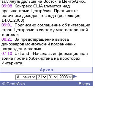
заглянуть дальше на Восток, в ЦентрАзию...
09:08
Конгресс США глумится над
президентами ЦентрАзии. Предъявите
источники доходов, господа (резолюция
14.01.2003)
09:01
Подписано соглашение об интеграции
стран Центразии в систему многосторонней
торговли
08:21
За предотвращение вывоза
динозавров монгольский пограничник
награжден медалью
07:10
UzLand - Началась информационная
война против Узбекистана на просторах
Интернета
Архив
©
CentrAsia
Вверх