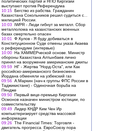
политических партий и НПО Киргизии
выступают против Референдума
10:15
Бегство из рабства. Гражданин
Казахстана Сокольников решил судиться с...
милицией России.
10:03
IWPR - Люди гибнут за металл. Сбор
металлолома на казахстанских военных
базах смертельно опасен
10:01
Ф.Кулов - Я буду добиваться в
Конституционном Суде отмены указа Акаева
о референдуме (интервью)
10:00
На ХАММЕРческой основе. Министр
обороны Казахстана Алтынбаев лично
принял на вооружение американские джипы
09:59
НГ - Жертва "Норд-Оста", или Как
российско-американского бизнесмена
Йордана обменяли на узбекский газ
09:56
А.Маркин (нач-к группы ФПС России в
Таджикистане) - Одиночная борьба на
Пяндже
09:50
Первый вице-премьер Киргизии
Осмонов назначен министром юстиции, по
совместительству
09:49
Лидер КНДР Ким Чен Ир
компьютеризирует средства массовой
информации
09:26
The Financial Times: Торговля -
двигатель прогресса. ЕвроСоюзу пора