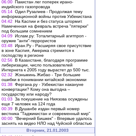
06:00
Пакистан лег поперек ирано-
индийского газопровода
05:14
Одил Рузалиев - Продолжая тему
информационной войны против Узбекистана
04:42
На Каспии и без статуса штормит.
Намеченная на февраль встреча "пятерки"
под большим сомнением
04:09
Ислам.ру: Тоталитарный агитпроп -
оружие "анти"-террористов
03:48
Иран.Ру - Расширяя свое присутствие
в зоне Каспия, Америка стремится к
господству в регионе
02:56
В Казахстане, благодаря программе
либеризации, число пользователей
Интернета к 2005 году вырастет до 500 тыс.
02:32
Жэньминь Жибао - Три большие
ошибки в понимании китайской экономики
01:38
Фергана.ру - Узбекистан накануне
конвертации? Кому она выгодна –
государству или народу?
01:03
За покушение на Ниязова осуждены
еще 7 человек на 124 года
00:39
В Душанбе издан первый номер
вестника "Таджикистан и современный мир"
00:00
"Вечерний Бишкек" - Впервые удалось
заснять на видео НЛО над Чуйской областью
Вторник, 21.01.2003