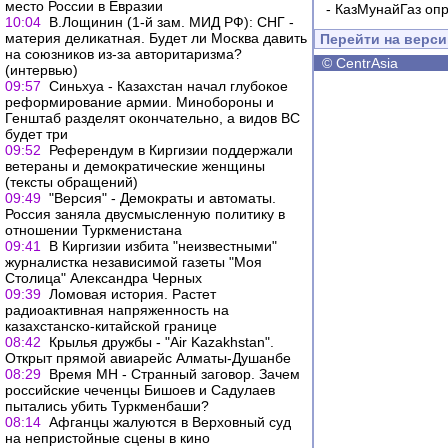
место России в Евразии
-
КазМунайГаз опр
10:04
В.Лощинин (1-й зам. МИД РФ): СНГ -
материя деликатная. Будет ли Москва давить
Перейти на верс
на союзников из-за авторитаризма?
©
CentrAsia
(интервью)
09:57
Синьхуа - Казахстан начал глубокое
реформирование армии. Минобороны и
Генштаб разделят окончательно, а видов ВС
будет три
09:52
Референдум в Киргизии поддержали
ветераны и демократические женщины
(тексты обращений)
09:49
"Версия" - Демократы и автоматы.
Россия заняла двусмысленную политику в
отношении Туркменистана
09:41
В Киргизии избита "неизвестными"
журналистка независимой газеты "Моя
Столица" Александра Черных
09:39
Ломовая история. Растет
радиоактивная напряженность на
казахстанско-китайской границе
08:42
Крылья дружбы - "Air Kazakhstan".
Открыт прямой авиарейс Алматы-Душанбе
08:29
Время МН - Странный заговор. Зачем
российские чеченцы Бишоев и Садулаев
пытались убить Туркменбаши?
08:14
Афганцы жалуются в Верховный суд
на непристойные сцены в кино