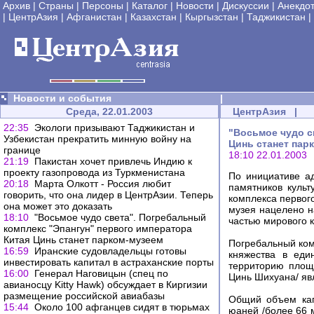
Архив
|
Страны
|
Персоны
|
Каталог
|
Новости
|
Дискуссии
|
Анекдо
|
ЦентрАзия
|
Афганистан
|
Казахстан
|
Кыргызстан
|
Таджикистан
|
Новости и события
|
Среда, 22.01.2003
ЦентрАзия
|
22:35
Экологи призывают Таджикистан и
"Восьмое чудо с
Узбекистан прекратить минную войну на
Цинь станет пар
границе
18:10 22.01.2003
21:19
Пакистан хочет привлечь Индию к
проекту газопровода из Туркменистана
По инициативе а
20:18
Марта Олкотт - Россия любит
памятников куль
говорить, что она лидер в ЦентрАзии. Теперь
комплекса первог
она может это доказать
музея нацелено н
18:10
"Восьмое чудо света". Погребальный
частью мирового к
комплекс "Эпангун" первого императора
Китая Цинь станет парком-музеем
Погребальный ком
16:59
Иранские судовладельцы готовы
княжества в еди
инвестировать капитал в астраханские порты
территорию площ
16:00
Генерал Наговицын (спец по
Цинь Шихуана/ яв
авианосцу Kitty Hawk) обсуждает в Киргизии
размещение российской авиабазы
Общий объем кап
15:44
Около 100 афганцев сидят в тюрьмах
юаней /более 66 