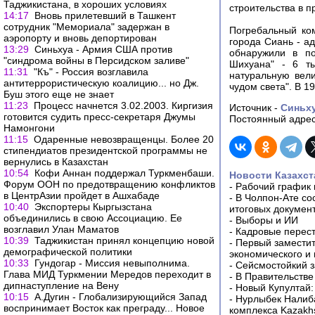
Таджикистана, в хороших условиях
строительства в п
14:17
Вновь прилетевший в Ташкент
сотрудник "Мемориала" задержан в
Погребальный ко
аэропорту и вновь депортирован
города Сиань - а
13:29
Синьхуа - Армия США против
обнаружили в п
"синдрома войны в Персидском заливе"
Шихуана" - 6 т
11:31
"Къ" - Россия возглавила
натуральную вел
антитеррористическую коалицию... но Дж.
чудом света". В 1
Буш этого еще не знает
11:23
Процесс начнется 3.02.2003. Киргизия
Источник -
Синьх
готовится судить пресс-секретаря Джумы
Постоянный адрес
Намонгони
11:15
Одаренные невозвращенцы. Более 20
стипендиатов президентской программы не
вернулись в Казахстан
10:54
Кофи Аннан поддержал Туркменбаши.
Новости Казахст
Форум ООН по предотвращению конфликтов
-
Рабочий график 
в ЦентрАзии пройдет в Ашхабаде
-
В Чолпон-Ате со
10:40
Экспортеры Кыргызстана
итоговых докумен
объединились в свою Ассоциацию. Ее
-
Выборы и ИИ
возглавил Улан Маматов
-
Кадровые перес
10:39
Таджикистан принял концепцию новой
-
Первый заместит
демографической политики
экономического и
10:33
Гундогар - Миссия невыполнима.
-
Сейсмостойкий з
Глава МИД Туркмении Мередов переходит в
-
В Правительстве
дипнаступление на Вену
-
Новый Купултай:
10:15
А.Дугин - Глобализирующийся Запад
-
Нурлыбек Налиб
воспринимает Восток как преграду... Новое
комплекса Kazakhs