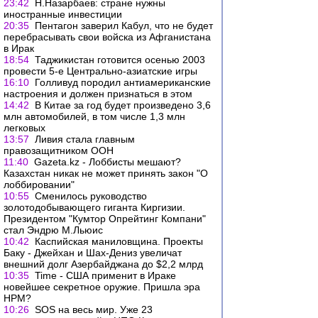
23:42
Н.Назарбаев: стране нужны
иностранные инвестиции
20:35
Пентагон заверил Кабул, что не будет
перебрасывать свои войска из Афганистана
в Ирак
18:54
Таджикистан готовится осенью 2003
провести 5-е Центрально-азиатские игры
16:10
Голливуд породил антиамериканские
настроения и должен признаться в этом
14:42
В Китае за год будет произведено 3,6
млн автомобилей, в том числе 1,3 млн
легковых
13:57
Ливия стала главным
правозащитником ООН
11:40
Gazeta.kz - Лоббисты мешают?
Казахстан никак не может принять закон "О
лоббировании"
10:55
Сменилось руководство
золотодобывающего гиганта Киргизии.
Президентом "Кумтор Опрейтинг Компани"
стал Эндрю М.Льюис
10:42
Каспийская маниловщина. Проекты
Баку - Джейхан и Шах-Дениз увеличат
внешний долг Азербайджана до $2,2 млрд
10:35
Time - США применит в Ираке
новейшее секретное оружие. Пришла эра
НРМ?
10:26
SOS на весь мир. Уже 23