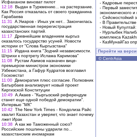
Исфаханом виноват пилот
-
Кадровые перес
12:18
Выдан в Туркмению... на растерзание.
-
Первый заместит
Как Россия отказалась от своего гражданина
экономического и
Гарабаева
-
Сейсмостойкий з
11:31
А.Умаров - Иных уж нет... Закончилась
-
В Правительстве
государственная перерегистрация
-
Новый Купултай:
казахстанских партий.
-
Нурлыбек Налиб
11:17
Древнейшим владением кыргыз
комплекса Kazakhs
оказалось государство усуней. Новости
-
КазМунайГаз опр
истории от "Слова Кыргызстана"
11:15
Издана книга "Зодчий независимости.
Перейти на верс
Штрихи к портрету Ислама Каримова"
©
CentrAsia
11:08
Рустам Азимов назначен вице-
премьером-министром экономики
Узбекистана, а Гафур Кудратов возглавил
Госкомстат
11:00
Демократия плюс согласие. Полковник
Батырбаев анализирует новый проект
Киргизской Конституции
10:49
А.Акаев - "Кыргызский референдум
станет еще одной победой демократии".
Интервью "МК"
10:42
The New York Times - Кондолиза Райс
хвалит Казахстан и уверяет, что знает почему
лжет Ирак
10:38
А как же Таможенный союз?
Российские пошлины ударили по...
казахстанским иномаркам