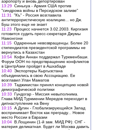
аэропорту и вновь депортирован
13:29
Синьхуа - Армия США против
"синдрома войны в Персидском заливе"
11:31
"Къ" - Россия возглавила
антитеррористическую коалицию... но Дж.
Буш этого еще не знает
11:23
Процесс начнется 3.02.2003. Киргизия
готовится судить пресс-секретаря Джумы
Намонгони
11:15
Одаренные невозвращенцы. Более 20
стипендиатов президентской программы не
вернулись в Казахстан
10:54
Кофи Аннан поддержал Туркменбаши.
Форум ООН по предотвращению конфликтов
в ЦентрАзии пройдет в Ашхабаде
10:40
Экспортеры Кыргызстана
объединились в свою Ассоциацию. Ее
возглавил Улан Маматов
10:39
Таджикистан принял концепцию новой
демографической политики
10:33
Гундогар - Миссия невыполнима.
Глава МИД Туркмении Мередов переходит в
дипнаступление на Вену
10:15
А.Дугин - Глобализирующийся Запад
воспринимает Восток как преграду... Новое
место России в Евразии
10:04
В.Лощинин (1-й зам. МИД РФ): СНГ -
материя деликатная. Будет ли Москва давить