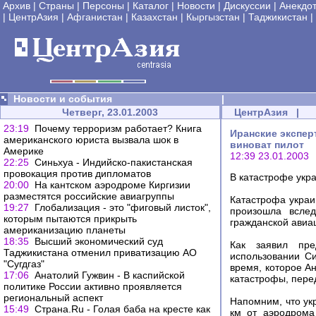
Архив
|
Страны
|
Персоны
|
Каталог
|
Новости
|
Дискуссии
|
Анекдо
|
ЦентрАзия
|
Афганистан
|
Казахстан
|
Кыргызстан
|
Таджикистан
|
Новости и события
|
Четверг, 23.01.2003
ЦентрАзия
|
23:19
Почему терроризм работает? Книга
Иранские экспер
американского юриста вызвала шок в
виноват пилот
Америке
12:39 23.01.2003
22:25
Синьхуа - Индийско-пакистанская
провокация против дипломатов
В катастрофе укра
20:00
На кантском аэродроме Киргизии
разместятся российские авиагруппы
Катастрофа украи
19:27
Глобализация - это "фиговый листок",
произошла вслед
которым пытаются прикрыть
гражданской авиа
американизацию планеты
18:35
Высший экономический суд
Как заявил пре
Таджикистана отменил приватизацию АО
использовании С
"Сугдгаз"
время, которое А
17:06
Анатолий Гужвин - В каспийской
катастрофы, пер
политике России активно проявляется
региональный аспект
Напомним, что ук
15:49
Страна.Ru - Голая баба на кресте как
км от аэродрома