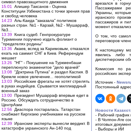
символ правозащитного движения
врезался в горн
15:01
Алишер Таксанов - Оценка
Пассажирами ре
Конституции Узбекистана с точки зрения прав
Украины, которы
и свобод человека
иранского произ
14:23
Аль-Каида "заказала" политиков
пассажиров и пил
разных стран. №1 - Карзай, №2 - Мушарраф,
момент отказались
№3...
13:39
Книга судеб. Генпрокуратуре
О том, что самол
Туркмении поручено издать фолиант о
переговоров член
"предателях родины"
13:36
Акаев, вслед за Каримовым, отказался
К настоящему мо
ехать на саммит СНГ в Киев. Референдум
явились либо т
мешает
диспетчерским об
13:26
"НГ" - Покушение на Туркменбаши
переплюнуло знаменитое "дело врачей"
Комиссия по ра
13:08
"Доктрина Путина" и раздел Каспия. В
российских экспер
Кремле новое увлечение... геополитикой
13:03
Российские фрегаты не хотят стрелять
Источник -
Newsr
в руках индийцев. Срывается миллиардный
Постоянный адрес
военный заказ
13:00
Президент Мушарраф впервые едет в
Россию. Обсуждать сотрудничество в
ЦентрАзии
12:56
Диаспора постаралась. Татарстан
Новости Казахст
снабжает Киргизию учебниками на русском
-
Рабочий график 
языке
-
В Чолпон-Ате со
12:39
Иранские эксперты вынесли вердикт. В
итоговых докумен
катастрофе украинского Ан-140 под
-
Выборы и ИИ