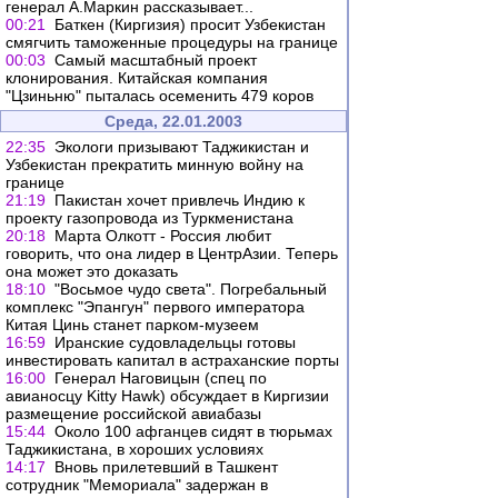
генерал А.Маркин рассказывает...
00:21
Баткен (Киргизия) просит Узбекистан
смягчить таможенные процедуры на границе
00:03
Самый масштабный проект
клонирования. Китайская компания
"Цзиньню" пыталась осеменить 479 коров
Среда, 22.01.2003
22:35
Экологи призывают Таджикистан и
Узбекистан прекратить минную войну на
границе
21:19
Пакистан хочет привлечь Индию к
проекту газопровода из Туркменистана
20:18
Марта Олкотт - Россия любит
говорить, что она лидер в ЦентрАзии. Теперь
она может это доказать
18:10
"Восьмое чудо света". Погребальный
комплекс "Эпангун" первого императора
Китая Цинь станет парком-музеем
16:59
Иранские судовладельцы готовы
инвестировать капитал в астраханские порты
16:00
Генерал Наговицын (спец по
авианосцу Kitty Hawk) обсуждает в Киргизии
размещение российской авиабазы
15:44
Около 100 афганцев сидят в тюрьмах
Таджикистана, в хороших условиях
14:17
Вновь прилетевший в Ташкент
сотрудник "Мемориала" задержан в