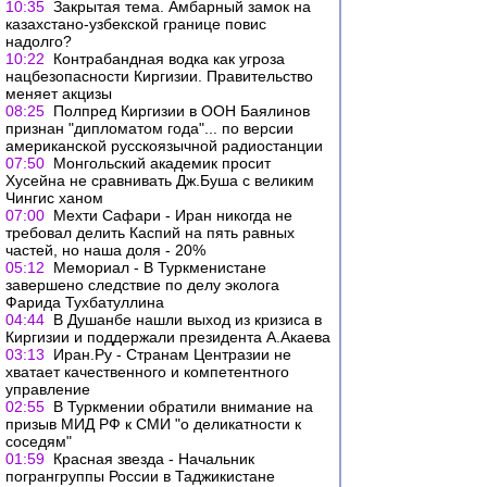
10:35
Закрытая тема. Амбарный замок на
казахстано-узбекской границе повис
надолго?
10:22
Контрабандная водка как угроза
нацбезопасности Киргизии. Правительство
меняет акцизы
08:25
Полпред Киргизии в ООН Баялинов
признан "дипломатом года"... по версии
американской русскоязычной радиостанции
07:50
Монгольский академик просит
Хусейна не сравнивать Дж.Буша с великим
Чингис ханом
07:00
Мехти Сафари - Иран никогда не
требовал делить Каспий на пять равных
частей, но наша доля - 20%
05:12
Мемориал - В Туркменистане
завершено следствие по делу эколога
Фарида Тухбатуллина
04:44
В Душанбе нашли выход из кризиса в
Киргизии и поддержали президента А.Акаева
03:13
Иран.Ру - Странам Центразии не
хватает качественного и компетентного
управление
02:55
В Туркмении обратили внимание на
призыв МИД РФ к СМИ "о деликатности к
соседям"
01:59
Красная звезда - Начальник
погрангруппы России в Таджикистане