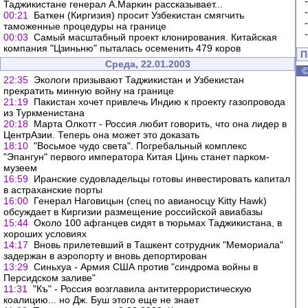
Таджикистане генерал А.Маркин рассказывает...
00:21
Баткен (Киргизия) просит Узбекистан смягчить
таможенные процедуры на границе
00:03
Самый масштабный проект клонирования. Китайская
компания "Цзиньню" пыталась осеменить 479 коров
П
Среда, 22.01.2003
22:35
Экологи призывают Таджикистан и Узбекистан
прекратить минную войну на границе
21:19
Пакистан хочет привлечь Индию к проекту газопровода
из Туркменистана
20:18
Марта Олкотт - Россия любит говорить, что она лидер в
ЦентрАзии. Теперь она может это доказать
18:10
"Восьмое чудо света". Погребальный комплекс
"Эпангун" первого императора Китая Цинь станет парком-
музеем
16:59
Иранские судовладельцы готовы инвестировать капитал
в астраханские порты
16:00
Генерал Наговицын (спец по авианосцу Kitty Hawk)
обсуждает в Киргизии размещение российской авиабазы
15:44
Около 100 афганцев сидят в тюрьмах Таджикистана, в
хороших условиях
14:17
Вновь прилетевший в Ташкент сотрудник "Мемориала"
задержан в аэропорту и вновь депортирован
13:29
Синьхуа - Армия США против "синдрома войны в
Персидском заливе"
11:31
"Къ" - Россия возглавила антитеррористическую
коалицию... но Дж. Буш этого еще не знает