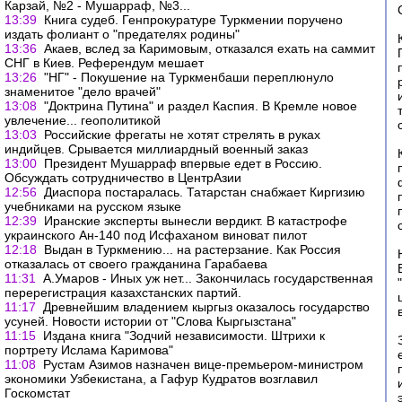
Карзай, №2 - Мушарраф, №3...
13:39
Книга судеб. Генпрокуратуре Туркмении поручено
издать фолиант о "предателях родины"
13:36
Акаев, вслед за Каримовым, отказался ехать на саммит
СНГ в Киев. Референдум мешает
13:26
"НГ" - Покушение на Туркменбаши переплюнуло
знаменитое "дело врачей"
13:08
"Доктрина Путина" и раздел Каспия. В Кремле новое
увлечение... геополитикой
13:03
Российские фрегаты не хотят стрелять в руках
индийцев. Срывается миллиардный военный заказ
13:00
Президент Мушарраф впервые едет в Россию.
Обсуждать сотрудничество в ЦентрАзии
12:56
Диаспора постаралась. Татарстан снабжает Киргизию
учебниками на русском языке
12:39
Иранские эксперты вынесли вердикт. В катастрофе
украинского Ан-140 под Исфаханом виноват пилот
12:18
Выдан в Туркмению... на растерзание. Как Россия
отказалась от своего гражданина Гарабаева
11:31
А.Умаров - Иных уж нет... Закончилась государственная
перерегистрация казахстанских партий.
11:17
Древнейшим владением кыргыз оказалось государство
усуней. Новости истории от "Слова Кыргызстана"
11:15
Издана книга "Зодчий независимости. Штрихи к
портрету Ислама Каримова"
11:08
Рустам Азимов назначен вице-премьером-министром
экономики Узбекистана, а Гафур Кудратов возглавил
Госкомстат