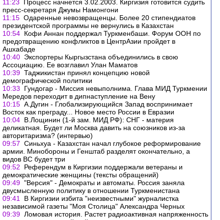
11:23
Процесс начнется 3.02.2003. Киргизия готовится судить
пресс-секретаря Джумы Намонгони
11:15
Одаренные невозвращенцы. Более 20 стипендиатов
президентской программы не вернулись в Казахстан
10:54
Кофи Аннан поддержал Туркменбаши. Форум ООН по
предотвращению конфликтов в ЦентрАзии пройдет в
Ашхабаде
10:40
Экспортеры Кыргызстана объединились в свою
Ассоциацию. Ее возглавил Улан Маматов
10:39
Таджикистан принял концепцию новой
демографической политики
10:33
Гундогар - Миссия невыполнима. Глава МИД Туркмении
Мередов переходит в дипнаступление на Вену
10:15
А.Дугин - Глобализирующийся Запад воспринимает
Восток как преграду... Новое место России в Евразии
10:04
В.Лощинин (1-й зам. МИД РФ): СНГ - материя
деликатная. Будет ли Москва давить на союзников из-за
авторитаризма? (интервью)
09:57
Синьхуа - Казахстан начал глубокое реформирование
армии. Минобороны и Генштаб разделят окончательно, а
видов ВС будет три
09:52
Референдум в Киргизии поддержали ветераны и
демократические женщины (тексты обращений)
09:49
"Версия" - Демократы и автоматы. Россия заняла
двусмысленную политику в отношении Туркменистана
09:41
В Киргизии избита "неизвестными" журналистка
независимой газеты "Моя Столица" Александра Черных
09:39
Ломовая история. Растет радиоактивная напряженность