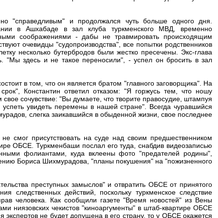
но "справедливым" и продолжался чуть больше одного дня.
нии в Ашхабаде в зал клуба туркменского МВД, временно
нными соображениями - дабы не травмировать происходящим
твуют очевидцы "судопроизводства", все попытки родственников
етку несколько бутербродов были жестко пресечены. Экс-глава
 "Мы здесь и не такое переносили", - успел он бросить в зал
остоит в том, что он является братом "главного заговорщика". На
рок", Константин ответил отказом: "Я горжусь тем, что ношу
свое сочувствие: "Вы думаете, что творите правосудие, штампуя
ы успеть увидеть перемены в нашей стране". Всегда чуравшийся
урадов, слегка заикавшийся в обыденной жизни, свое последнее
е смог присутствовать на суде над своим предшественником
тире ОБСЕ. Туркменбаши послал его туда, снабдив видеозаписью
енными фолиантами, куда вклеены фото "предателей родины",
ению Бориса Шихмурадова, "планы покушения" на "пожизненного
ательства преступных замыслов" и отвратить ОБСЕ от принятого
ия следственных действий, поскольку туркменское следствие
рав человека. Как сообщили газете "Время новостей" из Вены
ми ниязовских чекистов "киноаргументы" в штаб-квартире ОБСЕ
я экспертов не будет допущена в его страну, то у ОБСЕ окажется