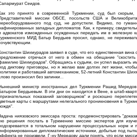
Сапармурат Сеидов.
Как это принято в современной Туркмении, суд был скорым, 
Представителей миссии ОБСЕ, посольств США и Великобрита
переоборудованного под суд, не допустили. Видимо, по гума
рафинированных западных дипломатов. Как, к примеру, свидетельс
и адвокатов изможденных осужденных передать им в железную кл
туркменского МИД Батыр Бердыев просил, однако, не переживать.
сочувствующим.
Константин Шихмурадов заявил в суде, что его единственная вина с
предложение отречься от него в обмен на обещание "скостить с
фамилию Шихмурадов". Обращаясь к судьям, он успел выразить им 
под диктовку приговоры, но я желаю вам долгих лет жизни, чтоб
политики и работавший автомехаником, 52-летний Константин Шихм
слово произносил без запинки...
Нынешний министр иностранных дел Туркмении Рашид Мередов н
Батыром Бердыевым. В эти дни он находится в Вене, в штаб-квар
"признательных показаний заговорщиков" и роскошно переплет
цветные карты с маршрутами нелегального проникновения в Туркм
вождя".
Задача ниязовского эмиссара проста: продемонстрировать "доказ
ею решения послать в Туркмению миссию экспертов для изучен
подозревается в тотальном нарушении процессуальных норм и п
информированные дипломатические источники, добытые под пытка
эффекта не произвели. Г-ну Мередову дали понять, что если мисси