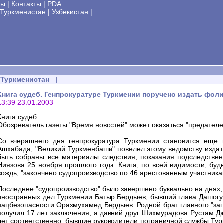
ты
|
Контакты
|
PDA
Туркменистан
|
Узбекистан
|
Туркменистан
|
Книга судеб. Генпрокуратуре Туркмении поручено издать фол
13:39 23.01.2003
Книга судеб
Обозреватель газеты "Время новостей" может оказаться "предате
Со вчерашнего дня генпрокуратура Туркмении становится еще 
Ашхабада, "Великий Туркменбаши" повелел этому ведомству издат
быть собраны все материалы следствия, показания подследстве
Ниязова 25 ноября прошлого года. Книга, по всей видимости, буд
вождь, "закончено судопроизводство по 46 арестованным участника
Последнее "судопроизводство" было завершено буквально на днях,
иностранных дел Туркмении Батыр Бердыев, бывший глава Дашогу
нацбезопасности Оразмухамед Бердыев. Родной брат главного "за
получил 17 лет заключения, а давний друг Шихмурадова Рустам Джу
лет соответственно, бывшие руководители пограничной службы Тур