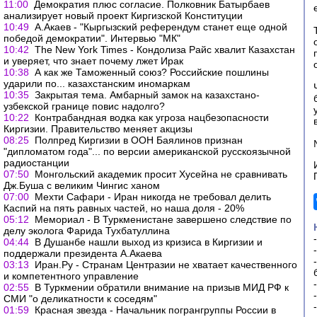
11:00
Демократия плюс согласие. Полковник Батырбаев
анализирует новый проект Киргизской Конституции
10:49
А.Акаев - "Кыргызский референдум станет еще одной
победой демократии". Интервью "МК"
10:42
The New York Times - Кондолиза Райс хвалит Казахстан
и уверяет, что знает почему лжет Ирак
10:38
А как же Таможенный союз? Российские пошлины
ударили по... казахстанским иномаркам
10:35
Закрытая тема. Амбарный замок на казахстано-
узбекской границе повис надолго?
10:22
Контрабандная водка как угроза нацбезопасности
Киргизии. Правительство меняет акцизы
08:25
Полпред Киргизии в ООН Баялинов признан
"дипломатом года"... по версии американской русскоязычной
радиостанции
07:50
Монгольский академик просит Хусейна не сравнивать
Дж.Буша с великим Чингис ханом
07:00
Мехти Сафари - Иран никогда не требовал делить
Каспий на пять равных частей, но наша доля - 20%
05:12
Мемориал - В Туркменистане завершено следствие по
делу эколога Фарида Тухбатуллина
04:44
В Душанбе нашли выход из кризиса в Киргизии и
поддержали президента А.Акаева
03:13
Иран.Ру - Странам Центразии не хватает качественного
и компетентного управление
02:55
В Туркмении обратили внимание на призыв МИД РФ к
СМИ "о деликатности к соседям"
01:59
Красная звезда - Начальник погрангруппы России в