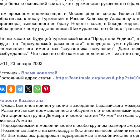
еще больше оснований считать, что туркменское руководство сфал
Тем временем проживающая в Москве родная сестра Бориса Ши
обратилась к послу Туркмении в России Халназару Агаханову с п
приговора, вынесенного ее брату. Неделю назад, в беседе коррес
обращения к нему родственников Шихмурадова, но обещал "рассмотр
Что же касается будущей туркменской книги "Предатели Родины", то
будет по "прокурорской рассеянности" пропущено уже публич
упоминание его имени как "соучастника покушения". Даже есл
возбуждалось". Что само по себе кажется нелогичным - из этого след
№11, 23 января 2003
Источник -
Время новостей
Постоянный адрес статьи -
https://centrasia.org/newsA.php?st=1
Новости Казахстана
-
Олжас Бектенов принял участие в заседании Евразийского межпра
-
Развитие легкой промышленности обсудили с отечественными пр
-
Агитационная группа Демократической партии "Ак жол" во главе с
бизнеса Алматы
-
Подозреваемый в мошенничестве в особо крупном размере экстра
-
Незаконные займы на миллиард: в Костанае вынесен обвинитель
-
Из Вьетнама экстрадирован подозреваемый в пособничестве в орг