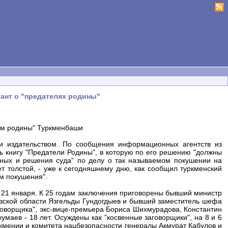
иант о "предателях родины"
лем родины" Туркменбаши
и издательством. По сообщения информационных агентств из
ь книгу "Предатели Родины", в которую по его решению "должны
нных и решения суда" по делу о так называемом покушении на
ет толстой, - уже к сегодняшнему дню, как сообщил туркменский
м покушения".
 21 января. К 25 годам заключения приговорены бывший министр
зской области Язгельды Гундогдыев и бывший заместитель шефа
говорщика", экс-вице-премьера Бориса Шихмурадова, Константин
маев - 18 лет. Осуждены как "косвенные заговорщики", на 8 и 6
кмении и комитета нацбезопасности генералы Акмурат Кабулов и