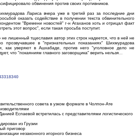
ьсифицировало обвинения против своих противников.
хмурадова Лариса вчера уже в третий раз за последние дни
росьбой оказать содействие в получении текста обвинительного
пондентом "Времени новостей" г-н Агаханов хоть и отрицал факт
еть этот вопрос", если такая просьба поступит.
 не лишенный тщеславия автор этих строк надеется, что в ней не
но прозвучавшее в "признательных показаниях" Шихмурадова
и, как уверяют в Ашхабаде, против него "уголовное дело не
ует, что "покаяниям главного заговорщика" верить нельзя...
043318340
вительственного совета в узком формате в Чолпон-Ате
оизводителями
 Данией Еспаевой встретилась с представителями логистического
дирован из Грузии
ный приговор
анизации незаконного игорного бизнеса