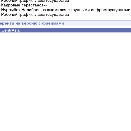
-
Рабочий график главы государства
-
Кадровые перестановки
-
Нурлыбек Налибаев ознакомился с крупными инфраструктурными 
-
Рабочий график главы государства
ерейти на версию с фреймами
©
CentrAsia