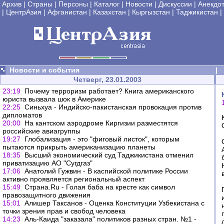
Архив
|
Страны
|
Персоны
|
Каталог
|
Новости
|
Дискуссии
|
Анекдо
|
ЦентрАзия
|
Афганистан
|
Казахстан
|
Кыргызстан
|
Таджикистан
|
Новости и события
|
Четверг, 23.01.2003
23:19
Почему терроризм работает? Книга американского
юриста вызвала шок в Америке
22:25
Синьхуа - Индийско-пакистанская провокация против
дипломатов
20:00
На кантском аэродроме Киргизии разместятся
российские авиагруппы
19:27
Глобализация - это "фиговый листок", которым
пытаются прикрыть американизацию планеты
18:35
Высший экономический суд Таджикистана отменил
приватизацию АО "Сугдгаз"
17:06
Анатолий Гужвин - В каспийской политике России
активно проявляется региональный аспект
15:49
Страна.Ru - Голая баба на кресте как символ
правозащитного движения
15:01
Алишер Таксанов - Оценка Конституции Узбекистана с
точки зрения прав и свобод человека
14:23
Аль-Каида "заказала" политиков разных стран. №1 -