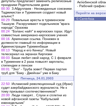
депутаты предлагают заменить религиозные
Актюбинской обла
праздники Родительским днем
-
Рабочий график 
00:30
З.Абдуллаев - Неожиданные союзники.
Таджикистан и Туркмения создают новый
Перейти на верс
альянс?
©
CentrAsia
00:29
Повальные аресты в туркменском
Ташаузе. Раскручивают подельников "врага
народа" Оразова
00:24
"Бэланс найт" в киргизских горах. Идут
совместные американо-киргизские учения
00:16
Армянская ссылка. Понижен в
должности главный по информации в
Администрации Туркменбаши
00:13
"Народ и его Кенеш". Новый
телесериал на экранах Киргизии
00:03
Баши любит свой народ. С 1 февраля
в Туркмении в 2 раза повысят зарплаты,
стипендии и пенсии
00:01
"Эхо" - Труба зовет! Первая партия
труб для "Баку - Джейхан" уже в Баку
Пятница, 24.01.2003
22:50
Исламский революционный суд (Иран)
судит азербайджанского журналиста. Не к
тому призывал соотечественников?
20:00
Люди говорят... Слухи и сплетни из
новой афганской газеты "Кабульский
еженедельник"