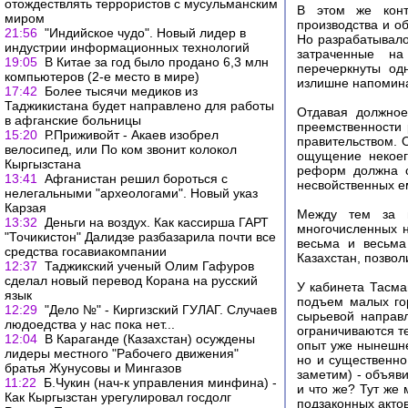
отождествлять террористов с мусульманским
В этом же конт
миром
производства и об
21:56
"Индийское чудо". Новый лидер в
Но разрабатывало 
индустрии информационных технологий
затраченные на
19:05
В Китае за год было продано 6,3 млн
перечеркнуты од
компьютеров (2-е место в мире)
излишне напомина
17:42
Более тысячи медиков из
Таджикистана будет направлено для работы
Отдавая должное
в афганские больницы
преемственности
15:20
Р.Приживойт - Акаев изобрел
правительством. 
велосипед, или По ком звонит колокол
ощущение некоег
Кыргызстана
реформ должна с
13:41
Афганистан решил бороться с
несвойственных е
нелегальными "археологами". Новый указ
Карзая
Между тем за и
13:32
Деньги на воздух. Как кассирша ГАРТ
многочисленных 
"Точикистон" Далидзе разбазарила почти все
весьма и весьма
средства госавиакомпании
Казахстан, позвол
12:37
Таджикский ученый Олим Гафуров
сделал новый перевод Корана на русский
У кабинета Тасма
язык
подъем малых го
12:29
"Дело №" - Киргизский ГУЛАГ. Случаев
сырьевой направл
людоедства у нас пока нет...
ограничиваются те
12:04
В Караганде (Казахстан) осуждены
опыт уже нынешне
лидеры местного "Рабочего движения"
но и существенно
братья Жунусовы и Мингазов
заметим) - объяв
11:22
Б.Чукин (нач-к управления минфина) -
и что же? Тут же 
Как Кыргызстан урегулировал госдолг
подзаконных актов