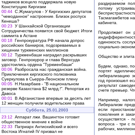
таджиков всецело поддержала новую
раздираемом пол
Конституцию Киргизии
потому устраив
00:44
С.Жумагулов - У Киргизских депутатов
беспристрастност
"чемоданное" настроение. Близок роспуск
Тасмагамбетов на
Кенеша?
кабинета.
00:23
У Шанхайской Организации
Сотрудничества появится свой бюджет. Итоги
Продолжает он р
саммита в Астане
индифферентност
00:18
Генпрокуратура РФ начала допрос
одинокость сослу
российских банкиров, подозреваемых в
социально-эконом
хищении туркменских миллионов
00:12
Туркменбаши наградил раскрывших
Общество и элита 
заговор. Генпрокурор и глава Верхсуда
удостоились ордена "Туркменбаши"
Будем, однако, по
00:06
Разбросала нас гражданская война.
портят идилличе
Приключения киргизского полковника
либерализацию э
Суеркулова в Сьерра-Леонском плену
год произошел есл
00:05
Н.Назарбаев - "В национальном
результат самоде
резерве Казахстана $2 млрд.!". Репортаж из
счете премьер. Ч
Давоса
00:01
В Афганистане впервые за десять лет
Например, налог
12 женщин получили водительские права
Либерализм предп
если приостанов
Суббота, 25.01.2003
поколения и зака
23:12
Аппарат лжи. Вашингтон готовит
осуществятся - п
общественное мнение к войне
вопроса - три с 
22:33
Патриарх Антиохийский и всего
рабочих, миллион
Востока Игнатий IV призвал не