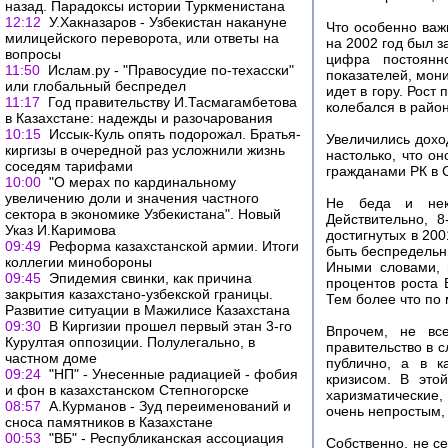
назад. Парадоксы истории Туркменистана
12:12
У.Хакназаров - Узбекистан накануне
Что особенно важ
милицейского переворота, или ответы на
на 2002 год был з
вопросы
цифра постоянн
11:50
Ислам.ру - "Правосудие по-техасски"
показателей, мони
или глобальный беспредел
идет в гору. Рост
11:17
Год правительству И.Тасмагамбетова
колебался в район
в Казахстане: надежды и разочарования
10:15
Иссык-Куль опять подорожал. Братья-
Увеличились дохо
киргизы в очередной раз усложнили жизнь
настолько, что о
соседям тарифами
гражданами РК в 
10:00
"О мерах по кардинальному
увеличению доли и значения частного
Не беда и неко
сектора в экономике Узбекистана". Новый
Действительно, 
Указ И.Каримова
достигнутых в 20
09:49
Реформа казахстанской армии. Итоги
быть беспредельн
коллегии минобороны
Иными словами, 
09:45
Эпидемия свинки, как причина
процентов роста 
закрытия казахстано-узбекской границы.
Тем более что по 
Развитие ситуации в Мажилисе Казахстана
09:30
В Киргизии прошел первый этан 3-го
Впрочем, не вс
Курултая оппозиции. Полулегально, в
правительство в 
частном доме
публично, а в к
09:24
"НП" - Унесенные радиацией - фобия
кризисом. В это
и фон в казахстанском Степногорске
харизматические
08:57
А.Курманов - Зуд переименований и
очень непростым, 
сноса памятников в Казахстане
00:53
"ВБ" - Республиканская ассоциация
Собственно, не се