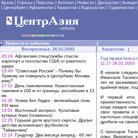
Архив
|
Страны
|
Персоны
|
Каталог
|
Новости
|
Дискуссии
|
Анекдо
|
ЦентрАзия
|
Афганистан
|
Казахстан
|
Кыргызстан
|
Таджикистан
|
Новости и события
|
Воскресенье, 26.01.2003
Казахстан
|
20:24
Афганские спецслужбы спасли
Год правительст
аэропорт и посольство США от ракетного
11:17 26.01.2003
удара
19:49
"Советская Россия" - Почему бы
В начале следующ
Лужкову не повернуть в ЦентрАзию Москва-
Имангали Тасмага
реку?
лет не засиживаю
17:11
День таможенника. Казахстанская
крайней мере, по
таможня в 100 м от границы, российская в 13
км
И первый итог,
15:35
Усама бен Ладен - величайшая ложь
преемственность 
XXI века
когда каждое ново
13:01
Восточный экспресс. Культовые
свои правила и 
кутерье Азии (поименно)
настолько специф
12:26
Горькая доля круглого сироты. Друзья
дробили на своео
детства вспоминают футболиста
"Тайванчика"
С приходом Тасма
12:14
Гундогар: Два месяца вперед - 60 лет
плюс. Вероятно, э