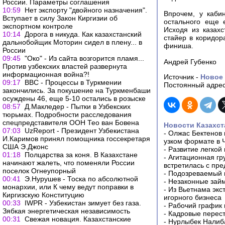
России. Параметры соглашения
10:59
Нет экспорту "двойного назначения".
Впрочем, у каби
Вступает в силу Закон Киргизии об
остального еще 
экспортном контроле
Исходя из казахс
10:14
Дорога в никуда. Как казахстанский
стайер в коридор
дальнобойщик Моторин сидел в плену... в
финиша.
России
09:45
"Око" - Из сайта возгорится пламя...
Андрей Губенко
Против узбекских властей развернута
информационная война?!
Источник -
Новое
09:17
BBC - Процессы в Туркмении
Постоянный адрес
закончились. За покушение на Туркменбаши
осуждены 46, еще 5-10 остались в розыске
08:57
Д.Макледер - Пытки в Узбекских
тюрьмах. Подробности расследования
спецпредставителя ООН Тео ван Бовена
Новости Казахст
07:03
UzReport - Президент Узбекистана
-
Олжас Бектенов 
И.Каримов принял помощника госсекретаря
узком формате в 
США Э.Джонс
-
Развитие легкой
01:18
Полцарства за коня. В Казахстане
-
Агитационная гр
начинают жалеть, что поменяли России
встретилась с пр
поселок Огнеупорный
-
Подозреваемый в
00:41
Э.Нурушев - Тоска по абсолютной
-
Незаконные займ
монархии, или К чему ведут поправки в
-
Из Вьетнама экс
Киргизскую Конституцию
игорного бизнеса
00:33
IWPR - Узбекистан зимует без газа.
-
Рабочий график 
Зябкая энергетическая независимость
-
Кадровые перес
00:31
Свежая новация. Казахстанские
-
Нурлыбек Налиб