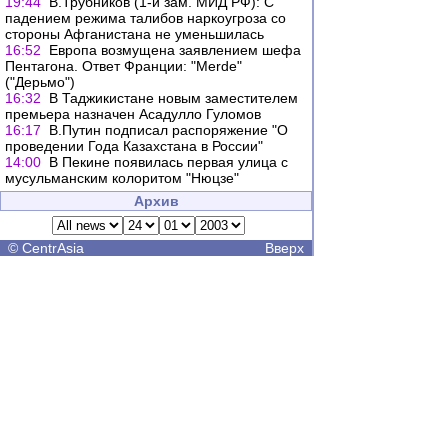
19:44
В.Трубников (1-й зам. МИД РФ): С
падением режима талибов наркоугроза со
стороны Афганистана не уменьшилась
16:52
Европа возмущена заявлением шефа
Пентагона. Ответ Франции: "Merde"
("Дерьмо")
16:32
В Таджикистане новым заместителем
премьера назначен Асадулло Гуломов
16:17
В.Путин подписал распоряжение "О
проведении Года Казахстана в России"
14:00
В Пекине появилась первая улица с
мусульманским колоритом "Нюцзе"
Архив
©
CentrAsia
Вверх