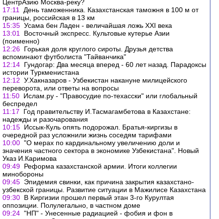
ЦентрАзию Москва-реку?
17:11
День таможенника. Казахстанская таможня в 100 м от
границы, российская в 13 км
15:35
Усама бен Ладен - величайшая ложь XXI века
13:01
Восточный экспресс. Культовые кутерье Азии
(поименно)
12:26
Горькая доля круглого сироты. Друзья детства
вспоминают футболиста "Тайванчика"
12:14
Гундогар: Два месяца вперед - 60 лет назад. Парадоксы
истории Туркменистана
12:12
У.Хакназаров - Узбекистан накануне милицейского
переворота, или ответы на вопросы
11:50
Ислам.ру - "Правосудие по-техасски" или глобальный
беспредел
11:17
Год правительству И.Тасмагамбетова в Казахстане:
надежды и разочарования
10:15
Иссык-Куль опять подорожал. Братья-киргизы в
очередной раз усложнили жизнь соседям тарифами
10:00
"О мерах по кардинальному увеличению доли и
значения частного сектора в экономике Узбекистана". Новый
Указ И.Каримова
09:49
Реформа казахстанской армии. Итоги коллегии
минобороны
09:45
Эпидемия свинки, как причина закрытия казахстано-
узбекской границы. Развитие ситуации в Мажилисе Казахстана
09:30
В Киргизии прошел первый этан 3-го Курултая
оппозиции. Полулегально, в частном доме
09:24
"НП" - Унесенные радиацией - фобия и фон в