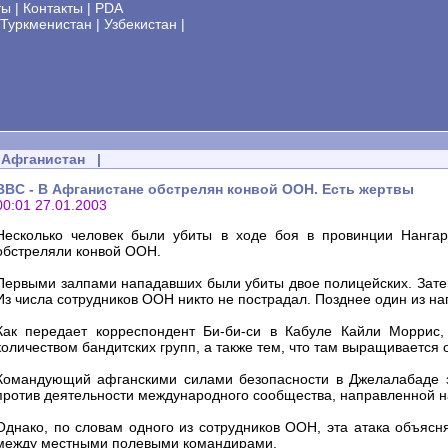
ты
|
Контакты
|
PDA
Туркменистан
|
Узбекистан
|
Афганистан
|
BBC - В Афганистане обстрелян конвой ООН. Есть жертвы
00:01 27.01.2003
Несколько человек были убиты в ходе боя в провинции Нангарх
обстреляли конвой ООН.
Первыми залпами нападавших были убиты двое полицейских. Затем
Из числа сотрудников ООН никто не пострадал. Позднее один из н
Как передает корреспондент Би-би-си в Кабуле Кайли Моррис,
количеством бандитских групп, а также тем, что там выращивается
Командующий афганскими силами безопасности в Джелалабаде за
против деятельности международного сообщества, направленной н
Однако, по словам одного из сотрудников ООН, эта атака объясн
между местными полевыми командирами.