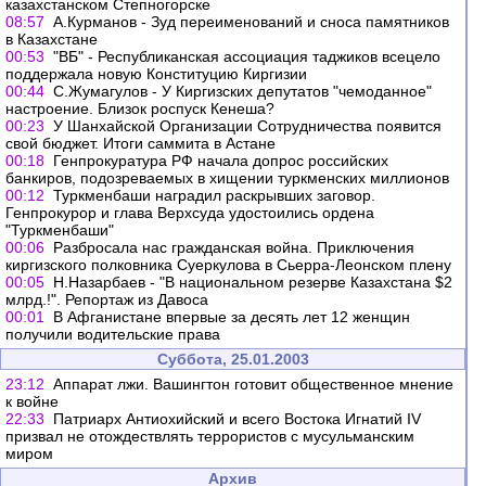
казахстанском Степногорске
08:57
А.Курманов - Зуд переименований и сноса памятников
в Казахстане
00:53
"ВБ" - Республиканская ассоциация таджиков всецело
поддержала новую Конституцию Киргизии
00:44
С.Жумагулов - У Киргизских депутатов "чемоданное"
настроение. Близок роспуск Кенеша?
00:23
У Шанхайской Организации Сотрудничества появится
свой бюджет. Итоги саммита в Астане
00:18
Генпрокуратура РФ начала допрос российских
банкиров, подозреваемых в хищении туркменских миллионов
00:12
Туркменбаши наградил раскрывших заговор.
Генпрокурор и глава Верхсуда удостоились ордена
"Туркменбаши"
00:06
Разбросала нас гражданская война. Приключения
киргизского полковника Суеркулова в Сьерра-Леонском плену
00:05
Н.Назарбаев - "В национальном резерве Казахстана $2
млрд.!". Репортаж из Давоса
00:01
В Афганистане впервые за десять лет 12 женщин
получили водительские права
Суббота, 25.01.2003
23:12
Аппарат лжи. Вашингтон готовит общественное мнение
к войне
22:33
Патриарх Антиохийский и всего Востока Игнатий IV
призвал не отождествлять террористов с мусульманским
миром
Архив