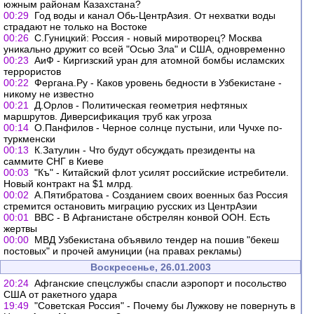
южным районам Казахстана?
00:29
Год воды и канал Обь-ЦентрАзия. От нехватки воды
страдают не только на Востоке
00:26
С.Гуницкий: Россия - новый миротворец? Москва
уникально дружит со всей "Осью Зла" и США, одновременно
00:23
АиФ - Киргизский уран для атомной бомбы исламских
террористов
00:22
Фергана.Ру - Каков уровень бедности в Узбекистане -
никому не известно
00:21
Д.Орлов - Политическая геометрия нефтяных
маршрутов. Диверсификация труб как угроза
00:14
О.Панфилов - Черное солнце пустыни, или Чучхе по-
туркменски
00:13
К.Затулин - Что будут обсуждать президенты на
саммите СНГ в Киеве
00:03
"Къ" - Китайский флот усилят российские истребители.
Новый контракт на $1 млрд.
00:02
А.Пятибратова - Созданием своих военных баз Россия
стремится остановить миграцию русских из ЦентрАзии
00:01
BBC - В Афганистане обстрелян конвой ООН. Есть
жертвы
00:00
МВД Узбекистана объявило тендер на пошив "бекеш
постовых" и прочей амуниции (на правах рекламы)
Воскресенье, 26.01.2003
20:24
Афганские спецслужбы спасли аэропорт и посольство
США от ракетного удара
19:49
"Советская Россия" - Почему бы Лужкову не повернуть в