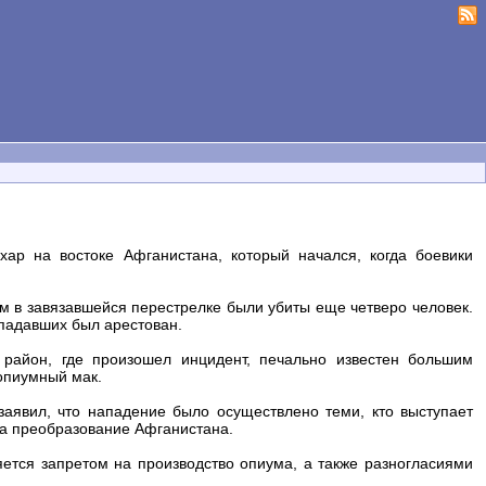
ар на востоке Афганистана, который начался, когда боевики
 в завязавшейся перестрелке были убиты еще четверо человек.
ападавших был арестован.
 район, где произошел инцидент, печально известен большим
 опиумный мак.
явил, что нападение было осуществлено теми, кто выступает
а преобразование Афганистана.
яется запретом на производство опиума, а также разногласиями