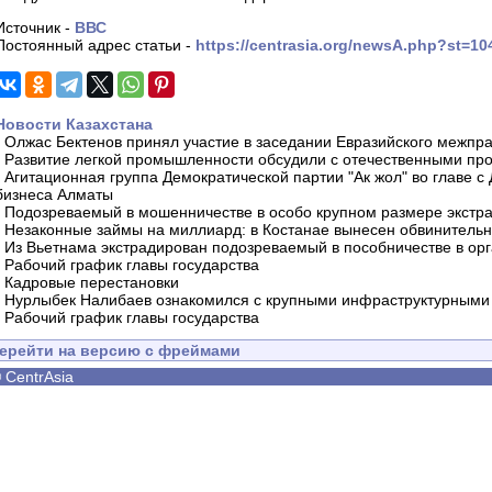
Источник -
ВВС
Постоянный адрес статьи -
https://centrasia.org/newsA.php?st=1
Новости Казахстана
-
Олжас Бектенов принял участие в заседании Евразийского межпра
-
Развитие легкой промышленности обсудили с отечественными пр
-
Агитационная группа Демократической партии "Ак жол" во главе с
бизнеса Алматы
-
Подозреваемый в мошенничестве в особо крупном размере экстра
-
Незаконные займы на миллиард: в Костанае вынесен обвинитель
-
Из Вьетнама экстрадирован подозреваемый в пособничестве в орг
-
Рабочий график главы государства
-
Кадровые перестановки
-
Нурлыбек Налибаев ознакомился с крупными инфраструктурными 
-
Рабочий график главы государства
ерейти на версию с фреймами
©
CentrAsia