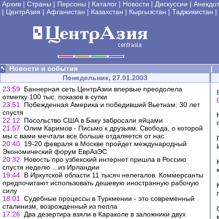
Архив
|
Страны
|
Персоны
|
Каталог
|
Новости
|
Дискуссии
|
Анекдо
|
ЦентрАзия
|
Афганистан
|
Казахстан
|
Кыргызстан
|
Таджикистан
|
Новости и события
|
Понедельник, 27.01.2003
23:59
Баннерная сеть ЦентрАзии впервые преодолела
отметку 100 тыс. показов в сутки
23:51
Побежденная Америка и победивший Вьетнам: 30 лет
спустя
22:12
Посольство США в Баку забросали яйцами
21:57
Олим Каримов - Письмо к друзьям. Свобода, о которой
мы с вами мечтали все больше отдаляется от нас
20:40
19-20 февраля в Москве пройдет международный
Экономический форум ЕврАзЭС
20:32
Новость про узбекский интернет пришла в Россию
спустя неделю ...из Ирландии
19:44
В Иркутской области 11 тысяч нелегалов. Коммерсанты
предпочитают использовать дешевую иностранную рабочую
силу
18:01
Судебные процессы в Туркмении - это современный
сталинизм, возрожденный из пепла
17:26
Два дезертира взяли в Караколе в заложники двух