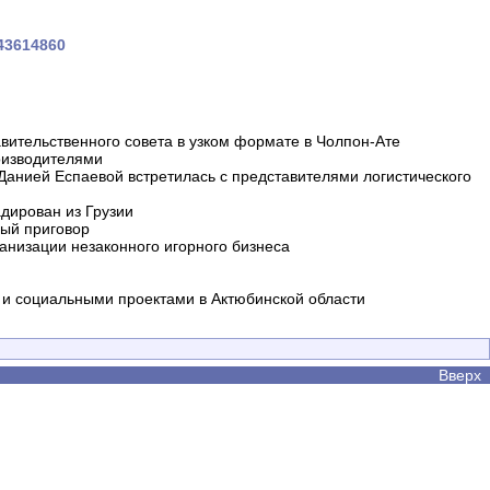
043614860
вительственного совета в узком формате в Чолпон-Ате
оизводителями
 Данией Еспаевой встретилась с представителями логистического
дирован из Грузии
ный приговор
анизации незаконного игорного бизнеса
и социальными проектами в Актюбинской области
Вверх