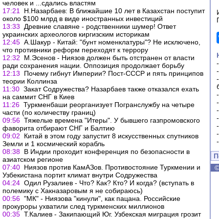
человек и ...сдались властям
17:21
Н.Назарбаев: В ближайшие 10 лет в Казахстан поступит
около $100 млрд в виде иностранных инвестиций
13:33
Древние славяне - родственники шумер! Ответ
украинских археологов киргизским историкам
12:45
А.Шакур - Китай: "бунт номенклатуры"? Не исключено,
что противники реформ переходят к террору
12:32
М.Эсенов - Ниязов должен быть отстранен от власти
ради сохранения нации. Оппозиция продолжает борьбу
12:13
Почему гибнут Империи? Пост-СССР и пять принципов
теории Коллинза
11:30
Закат Содружества? Назарбаев также отказался ехать
на саммит СНГ в Киев
11:26
Туркменбаши реорганизует Погранслужбу на четыре
части (по количеству границ)
09:56
Тяжелые времена "Итеры". У бывшего газпромовского
фаворита отбирают СНГ и Балтию
09:02
Китай в этом году запустит 8 искусственных спутников
Земли и 1 космический корабль
08:38
В Индии проходит конференция по безопасности в
П
азиатском регионе
07:40
Ниязов против КамАЗов. Противостояние Туркмении и
Узбекистана портит климат внутри Содружества
04:24
Одил Рузалиев - Что? Как? Кто? И когда? (вступать в
полемику с Хакназаровым я не собираюсь)
00:56
"МК" - Ниязова "кинули", как пацана. Российские
прокуроры ухватили след туркменских миллионов
00:35
Т.Калиев - Закипающий Юг. Узбекская миграция грозит