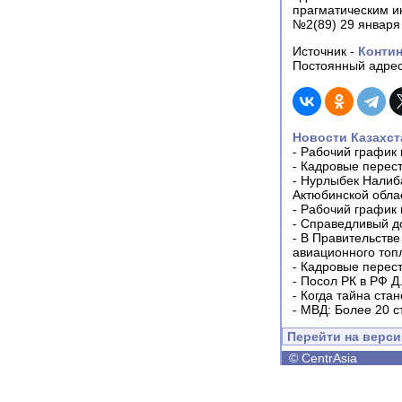
прагматическим и
№2(89) 29 января
Источник -
Контин
Постоянный адрес
Новости Казахст
-
Рабочий график 
-
Кадровые перес
-
Нурлыбек Налиб
Актюбинской обла
-
Рабочий график 
-
Справедливый до
-
В Правительстве
авиационного топ
-
Кадровые перес
-
Посол РК в РФ Д
-
Когда тайна ста
-
МВД: Более 20 с
Перейти на верс
©
CentrAsia