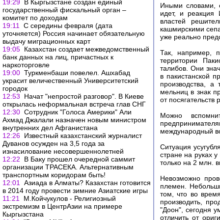
19:29
В Кыргызстане создан единый
Иными словами, 
государственный фискальный орган –
идет, и реакция
комитет по доходам
властей решител
19:11
С середины февраля (дата
кашмирскими сепа
уточняется) Россия начинает обязательную
уже реально пред
выдачу миграционных карт
19:05
Казахстан создает межведомственный
Так, например, 
банк данных на лиц, причастных к
территории Паки
наркоторговле
талибов. Они зна
19:00
Туркменбаши повелел. Ашхабад
в пакистанской п
украсит величественный Университетский
производства, а
городок
мельниц в знак п
12:53
Начат "непростой разговор". В Киеве
от посягательств 
открылась неформальная встреча глав СНГ
12:30
Сотрудник "Голоса Америки" Али
Можно вспомни
Ахмад Джалали назначен новым министром
предпринимателя
внутренних дел Афганистана
международный во
12:26
Известный казахстанский журналист
Дуванов осужден на 3,5 года за
Ситуация усугубл
изнасилование несовершеннолетней
стране на руках у
12:22
В Баку прошел очередной саммит
только на 2 млн.
организации ТРАСЕКА. Альтернативным
транспортным коридорам быть!
Невозможно прове
12:01
Азиада в Алматы? Казахстан готовится
племен. Небольши
в 2014 году провести зимние Азиатские игры
том, что во врем
11:21
М.Койчукулов - Религиозный
производить, про
экстремизм в ЦентрАзии на примере
"Доон", сегодня 
Кыргызстана
отличить от ориг