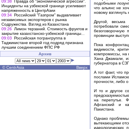
09:38
Правда об "экономической агрессии".
подобными лозунг
Инциденты на узбекской границе усиливают
что альянс не хо
напряженность в ЦентрАзии
новому взглянуть
09:34
Российский "Газпром" выдавливает
независимых экспортеров с рынка
Другой, весьма 
Содружества. Взгляд из Казахстана
потребовали сме
09:26
Лимон терзаний. Стоимость фруктов и
безоговорочную п
закрытие казахстанско-узбекской границы...
провинции выступи
09:03
Российская погрангруппа в
Таджикистане второй год подряд признана
Пока конфронтац
лучшим соединением ФПС РФ
видимости, крити
Архив
компромиссы, на 
Хана Джамали, и
губернатора в СЗ
©
CentrAsia
Вверх
А тот факт, что 
послами Исламско
прочности, либо о
И то и другое со
предсказуемостью.
на перепутье. Ф
Афганский и ка
Пакистана.
Однако проблемы р
вытекающими отсю
идеологических 