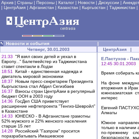
Архив
|
Страны
|
Персоны
|
Каталог
|
Новости
|
Дискуссии
|
Анекдо
|
ЦентрАзия
|
Афганистан
|
Казахстан
|
Кыргызстан
|
Таджикистан
|
Новости и события
|
Четверг, 30.01.2003
ЦентрАзия
|
21:33
"Я взял своих детей и уехал в
Е.Пастухов - Пак
Европу..." Балетмейстер из Таджикистана
12:45 30.01.2003
ставит спектакли в Лодзи
18:51
Китай - единственная надежда и
Время собирать к
двигатель мировой экономики
18:37
Новым пресс-секретарем Президента
На фоне междуна
Кыргызстана стал Абдил Сегизбаев
вторжения в Ирак
16:37
Взносы стран ЦентрАзии в регулярный
южноазиатская с
бюджет ООН в 2003 году
интерес
14:36
ГосДеп США приветствует
расширение нефтепроекта "Тенгиз-Шевройл"
Евгений ПАСТУХ
в Казахстане
Алматы
14:33
ЮНЕСКО - В Афганистане грамотны
52% мужского и 22% женского населения
Южное направлен
старше 15 лет
только в наличии
14:28
Российский "Газпром" просится
по-прежнему сл
поразрабатывать Имашевское
безопасности, м