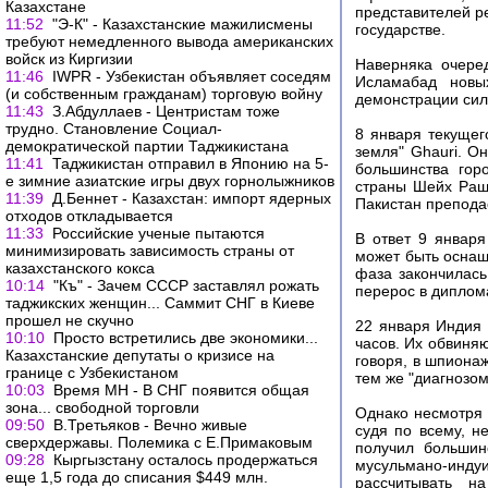
Казахстане
представителей р
11:52
"Э-К" - Казахстанские мажилисмены
государстве.
требуют немедленного вывода американских
войск из Киргизии
Наверняка очере
11:46
IWPR - Узбекистан объявляет соседям
Исламабад новы
(и собственным гражданам) торговую войну
демонстрации сил
11:43
З.Абдуллаев - Центристам тоже
трудно. Становление Социал-
8 января текущег
демократической партии Таджикистана
земля" Ghauri. О
11:41
Таджикистан отправил в Японию на 5-
большинства гор
е зимние азиатские игры двух горнолыжников
страны Шейх Раш
11:39
Д.Беннет - Казахстан: импорт ядерных
Пакистан препода
отходов откладывается
11:33
Российские ученые пытаются
В ответ 9 января
минимизировать зависимость страны от
может быть оснащ
казахстанского кокса
фаза закончилас
10:14
"Къ" - Зачем СССР заставлял рожать
перерос в диплом
таджикских женщин... Саммит СНГ в Киеве
прошел не скучно
22 января Индия 
10:10
Просто встретились две экономики...
часов. Их обвиня
Казахстанские депутаты о кризисе на
говоря, в шпиона
границе с Узбекистаном
тем же "диагнозом
10:03
Время МН - В СНГ появится общая
зона... свободной торговли
Однако несмотря 
09:50
В.Третьяков - Вечно живые
судя по всему, н
сверхдержавы. Полемика с Е.Примаковым
получил большин
09:28
Кыргызстану осталось продержаться
мусульмано-инд
еще 1,5 года до списания $449 млн.
рассчитывать н