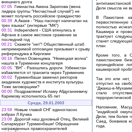
внешнего долга
антипакистанско
07:05
Гимнастка Амина Зарипова (жена
Дели смысла не ви
лидера группы "Несчастный случай") не
может получить российское гражданство
В Пакистане ка
00:39
А.Акаев - "Наш паспорт напечатан на
первостепенную з
трех языках" (интервью "МК")
полностью исчез
00:31
Independent - США втянулись в
Кашмира и прово
Афгане в самое жестокое сражение за
трактуют следую
последний год
станет следующей
00:21
Скажите "нет"! Общественный штаб
план.
непримиримой оппозиции призывает к срыву
референдума в Киргизии
Кроме того, в 
00:16
Пепел Освенцима. "Немецкая волна"
пакистанские би
нашла в Туркмении концлагеря
проиндийское ло
00:05
"ВН" - Разошлись дороги. Узбекистан
кашмирской пробл
избавляется от транзита через Туркмению
00:02
Туркменбаши заменил ректоров
Так это или нет
академии художеств и института культуры.
отпустил на своб
Тоже заговорщики?
"Джаиш-е-Мухамм
00:00
Поздравляем! Исламу Абдуганиевичу
стало отсутств
Каримову исполнилось 65 лет
террористической
Среда, 29.01.2003
Напомним, Масуд
23:58
Новым главой СНГ единогласно
"индийской окку
избран Л.Кучма
Дели, тем более 
23:08
Дорогой наш духовный Отец, Великий
Саед, боевиков к
Сапармурат Туркменбаши! Обращение
года.
награжденных правоохранителей