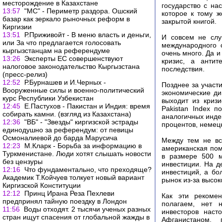
месторождение в Казахстане
государство с на
13:57
"МС" - Периметр раздора. Ошский
которое к тому ж
базар как зеркало рыночных реформ в
закрытой книгой.
Киргизии
13:51
Р.Приживойт - В меню власть и деньги,
И совсем не слу
или За что предлагается голосовать
международного 
кыргызстанцам на референдуме
очень много. Да 
13:26
Эксперты ЕС совершенствуют
кризис, а антит
налоговое законодательство Кыргызстана
последствия.
(пресс-релиз)
12:52
Р.Бурнашев и И.Черных -
Позднее за участ
Вооруженные силы и военно-политический
экономические ди
курс Республики Узбекистан
выходит из кризи
12:45
Е.Пастухов - Пакистан и Индия: время
Pakistan Index 
собирать камни. (взгляд из Казахстана)
аналогичных индек
12:36
"ВБ" - "Звезды" киргизской эстрады
процентов, немецк
единодушно за референдум: от певицы
Осмоналиевой до барда Марусича
Между тем не вс
12:23
М.Кларк - Борьба за информацию в
американская пом
Туркменистане. Люди хотят слышать новости
в размере 500 
без цензуры
инвестиции. На д
12:16
Что фундаментально, что преходяще?
инвестиций, а бо
Академик Т.Койчуев толкует новый вариант
рынок из-за высок
Киргизской Конституции
12:12
Принц Ирана Реза Пехлеви
Как эти рекомен
предпринял тайную поездку в Лондон
полагаем, нет н
11:56
Воды отходят. 2 тысячи ученых разных
инвесторов наст
стран ищут спасения от глобальной жажды в
Афганистаном, 