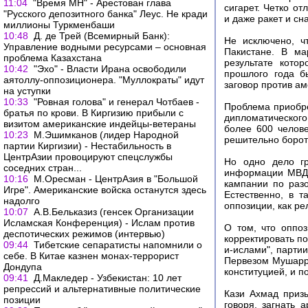
11:04
"Время МН" - Арестован глава
сигарет. Четко о
"Русского депозитного банка" Леус. Не кради
и даже ракет и сн
миллионы Туркменбаши
10:48
Д. де Трей (Всемирный Банк):
Не исключено, ч
Управление водными ресурсами – основная
Пакистане. В ма
проблема Казахстана
результате кото
10:42
"Эхо" - Власти Ирана освободили
прошлого года б
аятоллу-оппозиционера. "Муллократы" идут
заговор против а
на уступки
10:33
"Ровная голова" и генерал Чотбаев -
Проблема приобре
братья по крови. В Киргизию прибыли с
дипломатическог
визитом американские индейцы-ветераны
более 600 челове
10:23
М.Эшимканов (лидер Народной
решительно бороть
партии Киргизии) - Нестабильность в
ЦентрАзии провоцируют спецслужбы
Но одно дело гр
соседних стран...
информации МВД,
10:16
М.Оресман - ЦентрАзия в "Большой
кампании по разо
Игре". Американские войска останутся здесь
Естественно, в т
надолго
оппозиции, как рел
10:07
А.В.Бельказиз (генсек Организации
Исламская Конференция) - Ислам против
О том, что оппо
деспотических режимов (интервью)
корректировать п
09:44
Тибетские сепаратисты напомнили о
и-ислами", парти
себе. В Китае казнен монах-террорист
Первезом Мушарр
Дондупа
конституцией, и п
09:41
Д.Макледер - Узбекистан: 10 лет
репрессий и альтернативные политические
Кази Ахмад приз
позиции
говоря, загнать 