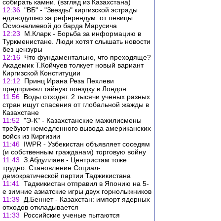
собирать камни. (взгляд из Казахстана)
12:36
"ВБ" - "Звезды" киргизской эстрады
единодушно за референдум: от певицы
Осмоналиевой до барда Марусича
12:23
М.Кларк - Борьба за информацию в
Туркменистане. Люди хотят слышать новости
без цензуры
12:16
Что фундаментально, что преходяще?
Академик Т.Койчуев толкует новый вариант
Киргизской Конституции
12:12
Принц Ирана Реза Пехлеви
предпринял тайную поездку в Лондон
11:56
Воды отходят. 2 тысячи ученых разных
стран ищут спасения от глобальной жажды в
Казахстане
11:52
"Э-К" - Казахстанские мажилисмены
требуют немедленного вывода американских
войск из Киргизии
11:46
IWPR - Узбекистан объявляет соседям
(и собственным гражданам) торговую войну
11:43
З.Абдуллаев - Центристам тоже
трудно. Становление Социал-
демократической партии Таджикистана
11:41
Таджикистан отправил в Японию на 5-
е зимние азиатские игры двух горнолыжников
11:39
Д.Беннет - Казахстан: импорт ядерных
отходов откладывается
11:33
Российские ученые пытаются