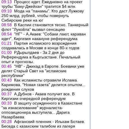
09:13
Процесс идет. Ежедневно на проект
трубы "Баку-Джейхан" тратится $4 млн.
09:10
Мода на "панамы". Кто даст Лужкову
250 млрд. рублей, чтобы повернуть
Сибирские реки на юг
08:58
В Каспии становится тесно. Танкерный
флот "Лукойла" вызвал сенсацию
08:54
"НГ" - А.Акаев: "Собаки лают, караван
идет". Киргизия накануне референдума
01:21
Партия исламского возрождения
создавалась в Москве в конце 80-х годов
01:00
Р.Дырылдаев - За 2 дня до
Референдума в Кыргызстане. Печальный
опыт и прогнозы.
00:45
"НВ" - Джихад в Европе. Боевики уже
делят Старый Свет на "исламские
республики"
00:43
Как исламисты отравили Ислама
Каримова. "Новая газета" делится опытом...
рождения слухов
00:37
А.Дубнов - Акаев получит все. В
Киргизии очередной референдум
00:33
В защиту осужденного в Казахстане
"за изнасилование" журналиста-
оппозиционера выступила... Дарига
Назарбаева
00:28
Афганский пленник - Ильхам Ботаев.
Беседа с казахским талибом из лагеря