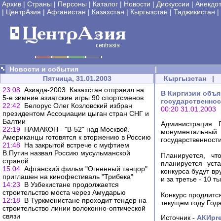
Архив
|
Страны
|
Персоны
|
Каталог
|
Новости
|
Дискуссии
|
Анекдо
|
ЦентрАзия
|
Афганистан
|
Казахстан
|
Кыргызстан
|
Таджикистан
|
Новости и события
|
Пятница, 31.01.2003
Кыргызстан
|
23:08
Азиада-2003. Казахстан отправил на
В Киргизии объя
5-е зимние азиатские игры 90 спортсменов
государственнос
22:42
Белорус Олег Козловский избран
00:20 31.01.2003
президентом Ассоциации цыган стран СНГ и
Балтии
Администрация 
22:19
НАМАКОН - "В-52" над Москвой.
монументальны
Американцы готовятся к вторжению в Россию
государственности
21:48
На закрытой встрече с муфтием
В.Путин назвал Россию мусульманской
Планируется, чт
страной
планируется уст
15:04
Афганский фильм "Огненный танцор"
конкурса будут вр
приглашен на кинофестиваль "Трибека"
и за третье - 10 т
14:23
В Узбекистане продолжается
строительство моста через Амударью
Конкурс продлитс
12:18
В Туркменистане проходит тендер на
текущем году Года
строительство линии волоконно-оптической
связи
Источник -
АКИpr