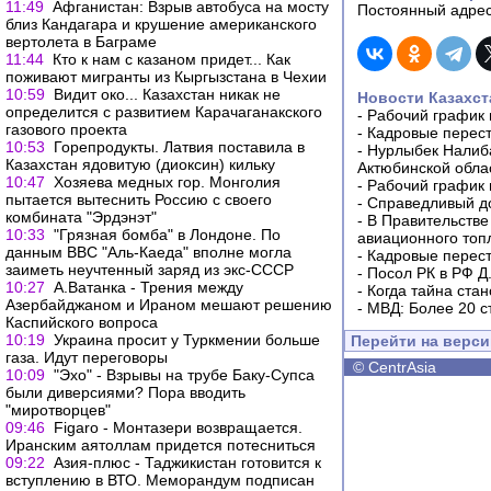
11:49
Афганистан: Взрыв автобуса на мосту
Постоянный адрес
близ Кандагара и крушение американского
вертолета в Баграме
11:44
Кто к нам с казаном придет... Как
поживают мигранты из Кыргызстана в Чехии
10:59
Видит око... Казахстан никак не
Новости Казахст
определится с развитием Карачаганакского
-
Рабочий график 
газового проекта
-
Кадровые перес
10:53
Горепродукты. Латвия поставила в
-
Нурлыбек Налиб
Казахстан ядовитую (диоксин) кильку
Актюбинской обла
10:47
Хозяева медных гор. Монголия
-
Рабочий график 
пытается вытеснить Россию с своего
-
Справедливый до
комбината "Эрдэнэт"
-
В Правительстве
10:33
"Грязная бомба" в Лондоне. По
авиационного топ
данным ВВС "Аль-Каеда" вполне могла
-
Кадровые перес
заиметь неучтенный заряд из экс-СССР
-
Посол РК в РФ Д
10:27
А.Ватанка - Трения между
-
Когда тайна ста
Азербайджаном и Ираном мешают решению
-
МВД: Более 20 с
Каспийского вопроса
10:19
Украина просит у Туркмении больше
Перейти на верс
газа. Идут переговоры
©
CentrAsia
10:09
"Эхо" - Взрывы на трубе Баку-Супса
были диверсиями? Пора вводить
"миротворцев"
09:46
Figaro - Монтазери возвращается.
Иранским аятоллам придется потесниться
09:22
Азия-плюс - Таджикистан готовится к
вступлению в ВТО. Меморандум подписан