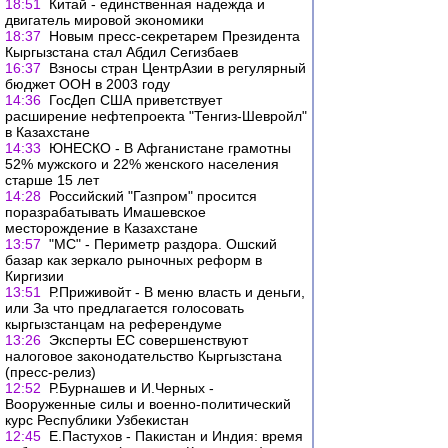
18:51
Китай - единственная надежда и
двигатель мировой экономики
18:37
Новым пресс-секретарем Президента
Кыргызстана стал Абдил Сегизбаев
16:37
Взносы стран ЦентрАзии в регулярный
бюджет ООН в 2003 году
14:36
ГосДеп США приветствует
расширение нефтепроекта "Тенгиз-Шевройл"
в Казахстане
14:33
ЮНЕСКО - В Афганистане грамотны
52% мужского и 22% женского населения
старше 15 лет
14:28
Российский "Газпром" просится
поразрабатывать Имашевское
месторождение в Казахстане
13:57
"МС" - Периметр раздора. Ошский
базар как зеркало рыночных реформ в
Киргизии
13:51
Р.Приживойт - В меню власть и деньги,
или За что предлагается голосовать
кыргызстанцам на референдуме
13:26
Эксперты ЕС совершенствуют
налоговое законодательство Кыргызстана
(пресс-релиз)
12:52
Р.Бурнашев и И.Черных -
Вооруженные силы и военно-политический
курс Республики Узбекистан
12:45
Е.Пастухов - Пакистан и Индия: время