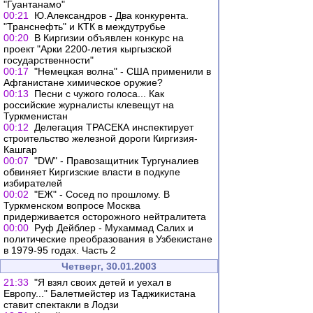
"Гуантанамо"
00:21
Ю.Александров - Два конкурента.
"Транснефть" и КТК в междутрубье
00:20
В Киргизии объявлен конкурс на
проект "Арки 2200-летия кыргызской
государственности"
00:17
"Немецкая волна" - США применили в
Афганистане химическое оружие?
00:13
Песни с чужого голоса... Как
российские журналисты клевещут на
Туркменистан
00:12
Делегация ТРАСЕКА инспектирует
строительство железной дороги Киргизия-
Кашгар
00:07
"DW" - Правозащитник Тургуналиев
обвиняет Киргизские власти в подкупе
избирателей
00:02
"ЕЖ" - Сосед по прошлому. В
Туркменском вопросе Москва
придерживается осторожного нейтралитета
00:00
Руф Дейблер - Мухаммад Салих и
политические преобразования в Узбекистане
в 1979-95 годах. Часть 2
Четверг, 30.01.2003
21:33
"Я взял своих детей и уехал в
Европу..." Балетмейстер из Таджикистана
ставит спектакли в Лодзи