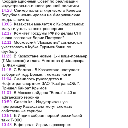
Координационный Совет по реализации
индустриально-инновационной политики
14:28
Спикер палаты киргизского Кенеша
Борубаев номинирован на Американскую
медаль почета
13:05
Казахстан меняется с Кыргызстаном:
мазут и уголь за электроэнергию
12:17
Комитет ГосДумы РФ по делам СНГ
снова возглавит Борис Пастухов?
12:11
Московский "Локомотив" согласился
участвовать в Кубке Туркменбаши по
футболу
11:23
В Казахстане новые: 1-й вице-премьер
(Г.Марченко) и глава Агентства финнадзора
(Б.Жамишев)
11:15
С.Волков - В Казахстане наступает
выборный год. Время... ломать ногти
11:04
Сменилось руководство в
Нефтетранспортном ЗАО "КазТрансОйл".
Пришел Кайрат Крымов
11:01
В Москве найдена "Волга" с 40 кг
афганского героина
10:59
Gazeta.kz - Индустриальную
программу Казахстана могут сломать
собственные тарифы
10:51
В Индии собран первый российский
танк Т-90С
10:48
В феврале Израиль развернет