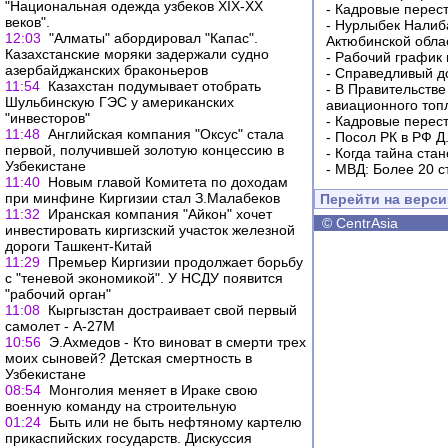
"Национальная одежда узбеков XIX-XX
-
Кадровые перес
веков".
-
Нурлыбек Налиб
12:03
"Алматы" абордировал "Капас".
Актюбинской обла
Казахстанские моряки задержали судно
-
Рабочий график 
азербайджанских браконьеров
-
Справедливый до
11:54
Казахстан подумывает отобрать
-
В Правительстве
Шульбинскую ГЭС у американских
авиационного топ
"инвесторов"
-
Кадровые перес
11:48
Английская компания "Оксус" стала
-
Посол РК в РФ Д
первой, получившей золотую концессию в
-
Когда тайна ста
Узбекистане
-
МВД: Более 20 с
11:40
Новым главой Комитета по доходам
при минфине Киргизии стал З.Малабеков
Перейти на верс
11:32
Иранская компания "Айкон" хочет
©
CentrAsia
инвестировать киргизский участок железной
дороги Ташкент-Китай
11:29
Премьер Киргизии продолжает борьбу
с "теневой экономикой". У НСДУ появится
"рабочий орган"
11:08
Кыргызстан достраивает свой первый
самолет - А-27М
10:56
Э.Ахмедов - Кто виноват в смерти трех
моих сыновей? Детская смертность в
Узбекистане
08:54
Монголия меняет в Ираке свою
военную команду на строительную
01:24
Быть или не быть нефтяному картелю
прикаспийских государств. Дискуссия