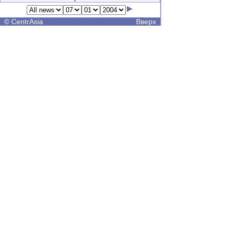
©
CentrAsia
Вверх