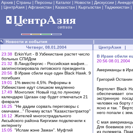
Архив
|
Страны
|
Персоны
|
Каталог
|
Новости
|
Дискуссии
|
Анекдо
|
ЦентрАзия
|
Афганистан
|
Казахстан
|
Кыргызстан
|
Таджикистан
|
Новости и события
|
Четверг, 08.01.2004
ЦентрАзия
|
23:38
ErkinYurt - В Узбекистане растет число
В Ираке сбили е
больных СПИДом
20:56 08.01.2004
21:32
В.Ландсбергис - Российская мафия...
загипнотизировала литовского президента
Американцы в Ира
20:56
В Ираке сбили еще один Black Hawk. 9
погибших
Григорий Останин
19:01
1% вместо 4,5%. Реформы в
Узбекистане идут слишком медленно
Вертолет Black H
17:49
Монголия: Новый год по лунному
обеспечивает ог
календарю Цагаан сар будет отмечаться 21
экстренную поса
февраля
человек на борту
16:25
"Не дадим сорвать переговоры с
ясно и так. " Вер
омичами..." Почему встал "Казахстантрактор"
него попали с зем
16:12
Жителей многострадального
Аксыйского района Киргизии подключили к
С мая американцы 
интернету
Для боевиков это 
15:05
"Ислам жэне Заман". Муфтий
из пулемета. Пра