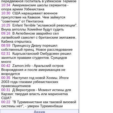
передвижной госпиталь в узбекском Термезе
10:34
Американские школы сержантов -
опора армии Узбекистана
10:30
США наращивают военное
присутствие на Кавказе. Чем займутся
"советники" от Пентагона
10:25
Enfant Terrible "исламской революции".
Внука аятоллы Хомейни будут судить
09:16
В Актюбинске аварийно сел
латвийский самолет с британским экипажем.
Кабина открылась
08:59
Принцессу Диану порешил
собственный принц. Новое расследование
02:31
Кыргызстанский Омбудсмен решил
заняться правами студентов. Суицидов
много
00:42
Zamon.info - Аральский остров
Возрождения и после американцев не
возродится
00:35
Наступил год новой Хохмы. Итоги
2003 года глазами узбекистанских
правозащитников
00:31
Д.Верхотуров - Момент истины для
Карзая: твердая власть или марионетка
США?
00:22
"В Туркменистане как таковой визовой
системы нет", - уверен Туркменбаши
Архив