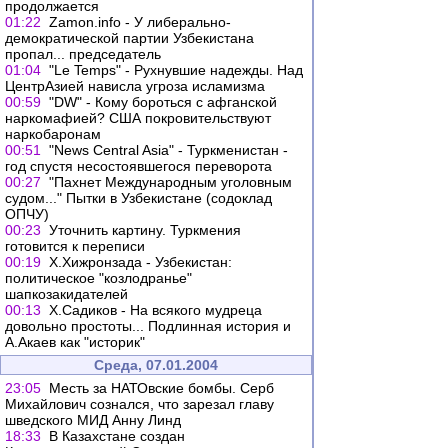
продолжается
01:22
Zamon.info - У либерально-
демократической партии Узбекистана
пропал... председатель
01:04
"Le Temps" - Рухнувшие надежды. Над
ЦентрАзией нависла угроза исламизма
00:59
"DW" - Кому бороться с афганской
наркомафией? США покровительствуют
наркобаронам
00:51
"News Central Asia" - Туркменистан -
год спустя несостоявшегося переворота
00:27
"Пахнет Международным уголовным
судом..." Пытки в Узбекистане (содоклад
ОПЧУ)
00:23
Уточнить картину. Туркмения
готовится к переписи
00:19
Х.Хижронзада - Узбекистан:
политическое "козлодранье"
шапкозакидателей
00:13
Х.Садиков - На всякого мудреца
довольно простоты... Подлинная история и
А.Акаев как "историк"
Среда, 07.01.2004
23:05
Месть за НАТОвские бомбы. Серб
Михайлович сознался, что зарезал главу
шведского МИД Анну Линд
18:33
В Казахстане создан