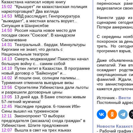
Казахстана написал новую книгу
переносных рак
15:02
"Крышует" ли казахстанская полиция
видеозаписи своих
наркоторговцев? Два взгляда
14:53
МВД расследует, Генпрокуратура
Нанести удар из
"выжидает", а местная власть ворует...
сценарию сегодня
Ситуация в Шахрисябзе
Потери американце
14:50
Россия нашла новое место для
посадки своих "Союзов". В канадском
С середины нояб
Саскачеване
похоронок за день
14:31
Театральный.. бардак. Минкультуры
треть. Но сегодн
Киргизии не знает, что делать с
прогремел взрыв,
Национальным театром
14:13
Смерть моджахедам! Пакистан начал
Даже объявленна
большую войну с... самим собой
симпатий. Уже вт
14:10
Путин летит в Казахстан. В программе
осаждают родств
новый договор о "Байконуре" и...
оккупационные си
14:02
И пошли они, солнцем палимы...
фамилий. Ждали, ч
Туркмения отменила выездные визы
что амнистирова
13:56
Строителям Узбекистана дали льготы
кажется достаточн
и разрешили договорные цены
13:05
13 дней ада. В Баме откопан живым
Источник -
Вести
57-летний мужчина!
Постоянный адрес
12:45
Наследие предков. 6-томник Ибн-
Сины вышел на туркменском
12:11
Законопроект "О выборах
председателя (аксакала) схода граждан" в
Узбекистане. Шлите предложения
Новости Казахст
12:07
Вышла в свет на трех языках
-
Рабочий график 