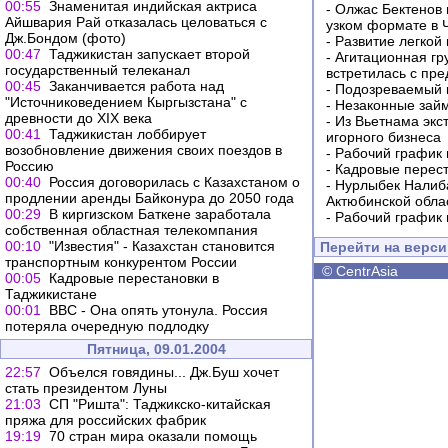
00:55
Знаменитая индийская актриса
-
Олжас Бектенов 
Айшвария Рай отказалась целоваться с
узком формате в 
Дж.Бондом (фото)
-
Развитие легкой
00:47
Таджикистан запускает второй
-
Агитационная гр
государственный телеканал
встретилась с пр
00:45
Заканчивается работа над
-
Подозреваемый в
"Источниковедением Кыргызстана" с
-
Незаконные займ
древности до XIX века
-
Из Вьетнама экс
00:41
Таджикистан лоббирует
игорного бизнеса
возобновление движения своих поездов в
-
Рабочий график 
Россию
-
Кадровые перес
00:40
Россия договорилась с Казахстаном о
-
Нурлыбек Налиб
продлении аренды Байконура до 2050 года
Актюбинской обла
00:29
В киргизском Баткене заработала
-
Рабочий график 
собственная областная телекомпания
00:10
"Известия" - Казахстан становится
Перейти на верс
транспортным конкурентом России
©
CentrAsia
00:05
Кадровые перестановки в
Таджикистане
00:01
ВВС - Она опять утонула. Россия
потеряла очередную подлодку
Пятница, 09.01.2004
22:57
Объелся говядины... Дж.Буш хочет
стать президентом Луны
21:03
СП "Ришта": Таджикско-китайская
пряжа для российских фабрик
19:19
70 стран мира оказали помощь