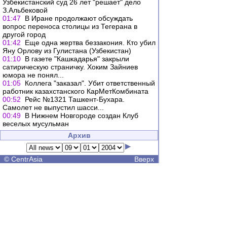
Узбекистанский суд 26 лет "решает" дело
З.Альбековой
01:47
В Иране продолжают обсуждать
вопрос переноса столицы из Тегерана в
другой город
01:42
Еще одна жертва беззакония. Кто убил
Яну Орлову из Гулистана (Узбекистан)
01:10
В газете "Кашкадарья" закрыли
сатирическую страничку. Хоким Зайниев
юмора не понял...
01:05
Коллега "заказал". Убит ответственный
работник казахстанского КарМетКомбината
00:52
Рейс №1321 Ташкент-Бухара.
Самолет не выпустил шасси...
00:49
В Нижнем Новгороде создан Клуб
веселых мусульман
Архив
©
CentrAsia
Вверх