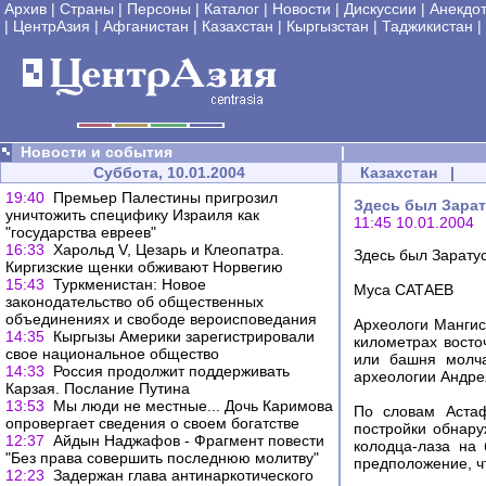
Архив
|
Страны
|
Персоны
|
Каталог
|
Новости
|
Дискуссии
|
Анекдо
|
ЦентрАзия
|
Афганистан
|
Казахстан
|
Кыргызстан
|
Таджикистан
|
Новости и события
|
Суббота, 10.01.2004
Казахстан
|
19:40
Премьер Палестины пригрозил
Здесь был Зарат
уничтожить специфику Израиля как
11:45 10.01.2004
"государства евреев"
16:33
Харольд V, Цезарь и Клеопатра.
Здесь был Зарату
Киргизские щенки обживают Норвегию
15:43
Туркменистан: Новое
Муса САТАЕВ
законодательство об общественных
объединениях и свободе вероисповедания
Археологи Мангис
14:35
Кыргызы Америки зарегистрировали
километрах восто
свое национальное общество
или башня молча
14:33
Россия продолжит поддерживать
археологии Андре
Карзая. Послание Путина
13:53
Мы люди не местные... Дочь Каримова
По словам Аста
опровергает сведения о своем богатстве
постройки обнару
12:37
Айдын Наджафов - Фрагмент повести
колодца-лаза на
"Без права совершить последнюю молитву"
предположение, ч
12:23
Задержан глава антинаркотического