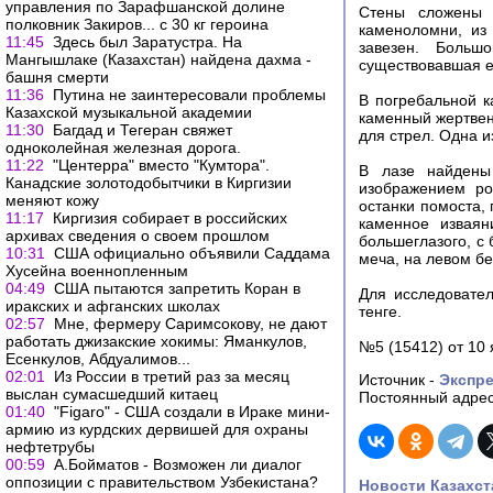
управления по Зарафшанской долине
Стены сложены 
полковник Закиров... с 30 кг героина
каменоломни, из
11:45
Здесь был Заратустра. На
завезен. Больш
Мангышлаке (Казахстан) найдена дахма -
существовавшая ещ
башня смерти
11:36
Путина не заинтересовали проблемы
В погребальной к
Казахской музыкальной академии
каменный жертвен
11:30
Багдад и Тегеран свяжет
для стрел. Одна и
одноколейная железная дорога.
11:22
"Центерра" вместо "Кумтора".
В лазе найдены
Канадские золотодобытчики в Киргизии
изображением ро
меняют кожу
останки помоста,
11:17
Киргизия собирает в российских
каменное изваян
архивах сведения о своем прошлом
большеглазого, с
10:31
США официально объявили Саддама
меча, на левом бе
Хусейна военнопленным
04:49
США пытаются запретить Коран в
Для исследовател
иракских и афганских школах
тенге.
02:57
Мне, фермеру Саримсокову, не дают
работать джизакские хокимы: Яманкулов,
№5 (15412) от 10
Есенкулов, Абдуалимов...
02:01
Из России в третий раз за месяц
Источник -
Экспре
выслан сумасшедший китаец
Постоянный адрес
01:40
"Figaro" - США создали в Ираке мини-
армию из курдских дервишей для охраны
нефтетрубы
00:59
А.Бойматов - Возможен ли диалог
оппозиции с правительством Узбекистана?
Новости Казахст