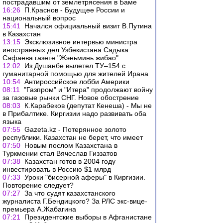
пострадавшим от землетрясения в Баме
16:26
П.Краснов - Будущее России и
национальный вопрос
15:41
Начался официальный визит В.Путина
в Казахстан
13:15
Эксклюзивное интервью министра
иностранных дел Узбекистана Садыка
Сафаева газете "Жэньминь жибао"
12:02
Из Душанбе вылетел ТУ–154 с
гуманитарной помощью для жителей Ирана
10:54
Антироссийское лобби Америки
08:11
"Газпром" и "Итера" продолжают войну
за газовые рынки СНГ. Новое обострение
08:03
К.Карабеков (депутат Кенеша) - Мы не
в Прибалтике. Киргизии надо развивать оба
языка
07:55
Gazeta.kz - Потерянное золото
республики. Казахстан не берет, что имеет
07:50
Новым послом Казахстана в
Туркмении стал Вячеслав Гиззатов
07:38
Казахстан готов в 2004 году
инвестировать в Россию $1 млрд
07:33
Уроки "бисерной аферы" в Киргизии.
Повторение следует?
07:27
За что судят казахстанского
журналиста Г.Бендицкого? За РЛС экс-вице-
премьера А.Жабагина
07:21
Президентские выборы в Афганистане