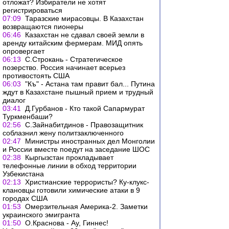
отложат? Избиратели не хотят
регистрироваться
07:09
Таразские мирасовцы. В Казахстан
возвращаются пионеры
06:46
Казахстан не сдавал своей земли в
аренду китайским фермерам. МИД опять
опровергает
06:13
С.Строкань - Стратегическое
позерство. Россия начинает всерьез
противостоять США
06:03
"Къ" - Астана там правит бал... Путина
ждут в Казахстане пышный прием и трудный
диалог
03:41
Д.Гурбанов - Кто такой Сапармурат
Туркменбаши?
02:56
С.Зайнабитдинов - Правозащитник
соблазнил жену политзаключенного
02:47
Министры иностранных дел Монголии
и России вместе поедут на заседание ШОС
02:38
Кыргызстан прокладывает
телефонные линии в обход территории
Узбекистана
02:13
Христианские террористы? Ку-клукс-
клановцы готовили химические атаки в 9
городах США
01:53
Омерзительная Америка-2. Заметки
украинского эмигранта
01:50
О.Краснова - Ау, Гиннес!