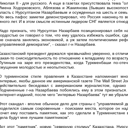
Николая II - для русского. А еще в газетах присутствовала тема "
Имена Ходорковского, Аблязова и Жакиянова (бывших высокопост
власть с Нурсултаном Назарбаевым и осужденных на шесть и семь 
Но весь пафос заметки демонстрировал, что Россия наконец-то вс
много лет. И в этом смысле истинным лидером СНГ является отнюдь
Надо признать, что Нурсултан Назарбаев позиционировал себя н
гордостью он говорил о том, что ему удалось избежать ошибок, сд
же сначала занялись экономикой, а уж затем политическими реф
"управляемой демократии", - сказал г-н Назарбаев.
Казахстанский президент держался чрезвычайно уверенно, в отличие
какая-то снисходительность по отношению к младшему по возраст
Путиным на заре его президентства, когда Туркменбаши по-отеч
смущение молодостью и неопытностью.
О туркменском стиле правления в Казахстане напоминает мно
интервью, якобы данное им американской газете The Wall Street Jo
действительно беседовал с американским журналистом, однако 
Подчиненные г-на Назарбаева побоялись ему в этом признаться.
интернет-изданий, после чего "интервью Назарбаева" тут же убрали 
Этот скандал - вполне обычное дело для страны с "управляемой 
поделился самым сокровенным - поисками места, которое он надее
хочет ему поставить памятник, как это сделали в Туркменистане 
дела будут мне лучшим памятником".
Вот этот "памятник", новую "северную столицу" Казахстана, Нур