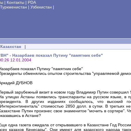
ты
|
Контакты
|
PDA
Туркменистан
|
Узбекистан
|
Казахстан
|
"ВН" - Назарбаев показал Путину "памятник себе"
00:26 12.01.2004
Назарбаев показал Путину "памятник себе"
Президенты обменялись опытом строительства "управляемой демо
Аркадий ДУБНОВ
Первый зарубежный визит в новом году Владимир Путин совершил 9-
На улицах Астаны появились транспаранты на русском языке, в п
президента. В других изданиях сообщалось, что высокий го
"Интерконтиненталь" стоимостью 2850 долл. в сутки. В третьих н
Казахстане Путин произнес свое знаменитое "мочить в сортире". Что
оказавшись в Астане?
Еще одна газета ожидала от открывавшего в Казахстане Год Росси
всех казахов Кенесары". Они имеют для казахского народа такое