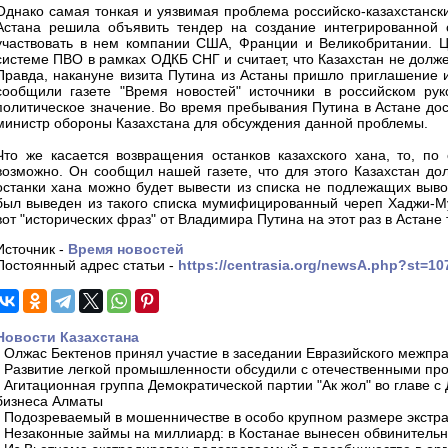
Однако самая тонкая и уязвимая проблема российско-казахстански
Астана решила объявить тендер на создание интегрированной
участвовать в нем компании США, Франции и Великобритании. Це
системе ПВО в рамках ОДКБ СНГ и считает, что Казахстан не долже
Правда, накануне визита Путина из Астаны пришло приглашение и
сообщили газете "Время новостей" источники в российском рук
политическое значение. Во время пребывания Путина в Астане дос
министр обороны Казахстана для обсуждения данной проблемы.
Что же касается возвращения останков казахского хана, то, по
возможно. Он сообщил нашей газете, что для этого Казахстан д
останки хана можно будет вывести из списка не подлежащих вывоз
был выведен из такого списка мумифицированный череп Хаджи-Му
вот "исторических фраз" от Владимира Путина на этот раз в Астане 
Источник -
Время новостей
Постоянный адрес статьи -
https://centrasia.org/newsA.php?st=1
Новости Казахстана
-
Олжас Бектенов принял участие в заседании Евразийского межпра
-
Развитие легкой промышленности обсудили с отечественными пр
-
Агитационная группа Демократической партии "Ак жол" во главе с
бизнеса Алматы
-
Подозреваемый в мошенничестве в особо крупном размере экстра
-
Незаконные займы на миллиард: в Костанае вынесен обвинитель