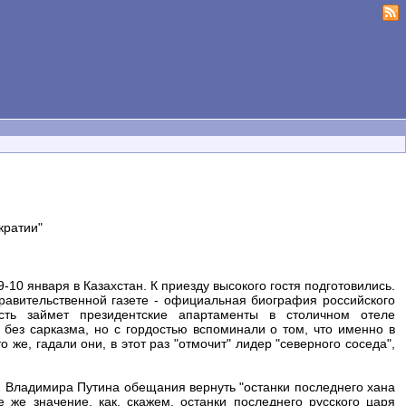
кратии"
10 января в Казахстан. К приезду высокого гостя подготовились.
равительственной газете - официальная биография российского
сть займет президентские апартаменты в столичном отеле
е без сарказма, но с гордостью вспоминали о том, что именно в
 же, гадали они, в этот раз "отмочит" лидер "северного соседа",
и Владимира Путина обещания вернуть "останки последнего хана
 же значение, как, скажем, останки последнего русского царя