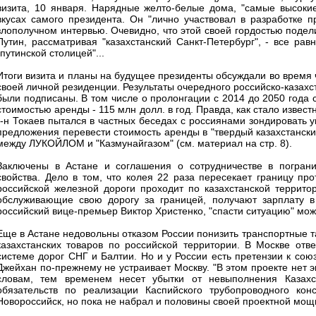
визита, 10 января. Нарядные желто-белые дома, "самые высокие
вкусах самого президента. Он "лично участвовал в разработке п
злополучном интервью. Очевидно, что этой своей гордостью подели
Путин, рассматривая "казахстанский Санкт-Петербург", - все ра
"путинской столицей"...
Итоги визита и планы на будущее президенты обсуждали во время ча
своей личной резиденции. Результаты очередного российско-казахс
были подписаны. В том числе о пролонгации с 2014 до 2050 года
стоимостью аренды - 115 млн долл. в год. Правда, как стало извес
г-н Токаев пытался в частных беседах с россиянами зондировать у
предложения перевести стоимость аренды в "твердый казахстанск
между ЛУКОЙЛОМ и "Казмунайгазом" (см. материал на стр. 8).
Заключены в Астане и соглашения о сотрудничестве в погран
свойства. Дело в том, что колея 22 раза пересекает границу пр
российской железной дороги проходит по казахстанской территор
обслуживающие свою дорогу за границей, получают зарплату в 
российский вице-премьер Виктор Христенко, "спасти ситуацию" мож
Еще в Астане недовольны отказом России понизить транспортные 
казахстанских товаров по российской территории. В Москве отв
системе дорог СНГ и Балтии. Но и у России есть претензии к сою
Джейхан по-прежнему не устраивает Москву. "В этом проекте нет эк
словам, тем временем несет убытки от невыполнения Казах
обязательств по реализации Каспийского трубопроводного кон
Новороссийск, но пока не набрал и половины своей проектной мощ