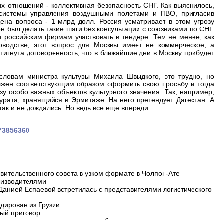
х отношений - коллективная безопасность СНГ. Как выяснилось,
 системы управления воздушными полетами и ПВО, пригласив
на вопроса - 1 млрд долл. Россия усматривает в этом угрозу
н был делать такие шаги без консультаций с союзниками по СНГ.
 российским фирмам участвовать в тендере. Тем не менее, как
оводстве, этот вопрос для Москвы имеет не коммерческое, а
тигнута договоренность, что в ближайшие дни в Москву прибудет
 словам министра культуры Михаила Швыдкого, это трудно, но
олжен соответствующим образом оформить свою просьбу и тогда
у особо важных объектов культурного значения. Так, например,
рата, хранящийся в Эрмитаже. На него претендует Дагестан. А
так и не дождались. Но ведь все еще впереди...
073856360
вительственного совета в узком формате в Чолпон-Ате
оизводителями
 Данией Еспаевой встретилась с представителями логистического
дирован из Грузии
ный приговор