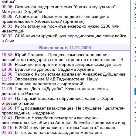
войны"
00:06
Скончался лидер египетских "братьев-мусульман"
Мамун аль-Ходейби
00:05
А.Бойматов - Возможен ли диалог оппозиции с
правительством Узбекистана? (оригинал)
00:03
Кыргызстану на прожитье ежегодно нужно $200 млн
инвестиций
00:02
США начали крупнейшую передислокацию своих войск
в Азии
Воскресенье, 11.01.2004
19:53
Юрий Поляков - Процесс самовосстановления
российского государства скоро затронет и отечественное ТВ
18:36
Россияне потеряли интерес к американским деньгам
14:38
Буш лично допросил Саддама Хусейна
12:06
Таможню Кыргызстана возглавил Айдарбек Дуйшалиев
11:35
Опровержение МИД Таджикистана. Нашу
Авиакомпанию перепутали с киргизской!
11:09
Проект "Достык/Дружба". Казахстанская нефть
достанется России
10:57
На Горный Бадахшан обрушились лавины. Хорог
отрезан от мира
10:56
РПЦ призывает казахстанцев. Не слушайте "целителя-
проповедника" Федоренко
10:41
Путин и Назарбаев осмотрели культурно-
развлекательные объекты Астаны - бассейн с пираньями и др.
03:15
В 2004 году финансисты готовы "сыграть" на юане
01:51
В Тегеране началось заседание министров