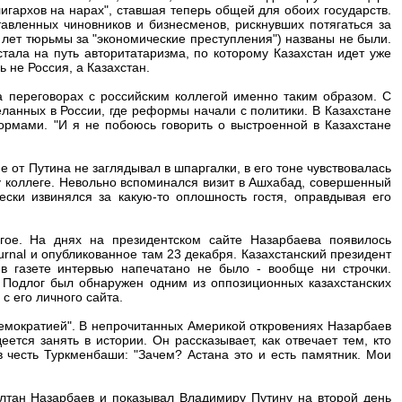
олигархов на нарах", ставшая теперь общей для обоих государств.
авленных чиновников и бизнесменов, рискнувших потягаться за
лет тюрьмы за "экономические преступления") названы не были.
тала на путь авторитатаризма, по которому Казахстан идет уже
 не Россия, а Казахстан.
а переговорах с российским коллегой именно таким образом. С
еланных в России, где реформы начали с политики. В Казахстане
ормами. "И я не побоюсь говорить о выстроенной в Казахстане
 от Путина не заглядывал в шпаргалки, в его тоне чувствовалась
у коллеге. Невольно вспоминался визит в Ашхабад, совершенный
ески извинялся за какую-то оплошность гостя, оправдывая его
гое. На днях на президентском сайте Назарбаева появилось
urnal и опубликованное там 23 декабря. Казахстанский президент
в газете интервью напечатано не было - вообще ни строчки.
 Подлог был обнаружен одним из оппозиционных казахстанских
с его личного сайта.
демократией". В непрочитанных Америкой откровениях Назарбаев
тся занять в истории. Он рассказывает, как отвечает тем, кто
в честь Туркменбаши: "Зачем? Астана это и есть памятник. Мои
султан Назарбаев и показывал Владимиру Путину на второй день