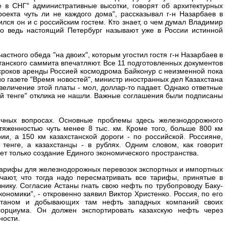
 в СНГ" административные высотки, говорят об архитектурных
роекта чуть ли не каждого дома", рассказывал г-н Назарбаев в
лся он и с российским гостем. Кто знает, о чем думал Владимир
вно ведь настоящий Петербург называют уже в России истинной
стного обеда "на двоих", которым угостил гостя г-н Назарбаев в
танского саммита впечатляют. Все 11 подготовленных документов
 сроков аренды Россией космодрома Байконур с неизменной пока
тно газете "Время новостей", министр иностранных дел Казахстана
величение этой платы - мол, доллар-то падает. Однако ответные
ий тенге" отклика не нашли. Важные соглашения были подписаны
ичных вопросах. Основные проблемы здесь железнодорожного
отяженностью чуть менее 8 тыс. км. Кроме того, больше 800 км
ии, а 150 км казахстанской дороги - по российской. Россияне,
тенге, а казахстанцы - в рублях. Одним словом, как говорит
ет только создание Единого экономического пространства.
тарифы для железнодорожных перевозок экспортных и импортных
ечают, что тогда надо пересматривать все тарифы, принятые в
знику. Согласие Астаны гнать свою нефть по трубопроводу Баку-
ономики", - откровенно заявил Виктор Христенко. Россия, по его
станом и добывающих там нефть западных компаний своих
сорциума. Он должен экспортировать казахскую нефть через
ности.