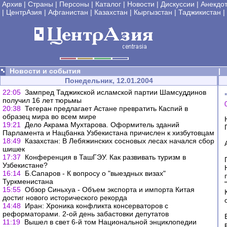
Архив
|
Страны
|
Персоны
|
Каталог
|
Новости
|
Дискуссии
|
Анекдо
|
ЦентрАзия
|
Афганистан
|
Казахстан
|
Кыргызстан
|
Таджикистан
|
Новости и события
|
Понедельник, 12.01.2004
22:05
Зампред Таджикской исламской партии Шамсуддинов
получил 16 лет тюрьмы
20:38
Тегеран предлагает Астане превратить Каспий в
образец мира во всем мире
19:21
Дело Акрама Мухтарова. Оформитель зданий
Парламента и Нацбанка Узбекистана причислен к хизбутовцам
18:49
Казахстан: В Лебяжинских сосновых лесах начался сбор
шишек
17:37
Конференция в ТашГЭУ. Как развивать туризм в
Узбекистане?
16:14
Б.Сапаров - К вопросу о "выездных визах"
Туркменистана
15:55
Обзор Синьхуа - Объем экспорта и импорта Китая
достиг нового исторического рекорда
14:48
Иран: Хроника конфликта консерваторов с
реформаторами. 2-ой день забастовки депутатов
11:19
Вышел в свет 6-й том Национальной энциклопедии