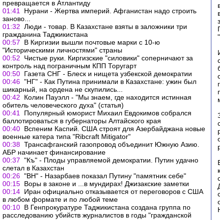
превращается в Атлантиду
01:41
Нурани - Жертва империй. Афганистан надо строить
заново...
01:32
Люди - товар. В Казахстане взяты в заложники три
гражданина Таджикистана
00:57
В Киргизии вышли почтовые марки с 10-ю
"Историческими личностями" страны
00:52
Чистые руки. Киргизские "силовики" соперничают за
контроль над пограничным КПП Торугарт
00:50
Газета СНГ - Блеск и нищета узбекской демократии
00:46
"НГ" - Как Путина принимали в Казахстане: ужин был
шикарный, на ордена не скупились...
00:42
Колин Пауэлл - "Мы знаем, где находится истинная
обитель человеческого духа" (статья)
00:41
Популярный юморист Михаил Евдокимов собрался
баллотироваться в губернаторы Алтайского края
00:40
Вспеним Каспий. США строят для Азербайджана новые
военные катера типа "Ribcraft Mitigator"
00:38
Трансафганский газопровод объединит Южную Азию.
АБР начинает финансирование
00:37
"Къ" - Плоды управляемой демократии. Путин удачно
слетал в Казахстан
00:26
"ВН" - Назарбаев показал Путину "памятник себе"
00:15
Воры в законе и ...в мундирах! Джизакские заметки
00:14
Иран официально отказывается от переговоров с США
в любом формате и по любой теме
00:10
В Генпрокуратуре Таджикистана создана группа по
расследованию убийств журналистов в годы "гражданской