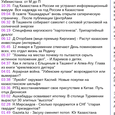
Узбекистана: от М до П
10:35
Год Казахстана в России не устранил информационный
вакуум. Вся надежда на год России в Казахстане
09:04
В газете "Кашкадарья" вновь открыли сатирическую
страничку... После публикации ЦентрАзии
06:32
В Ташкенте собирают самолет с силовой установкой на
солнечной энергии
06:19
Специфика киргизского "партогенеза". Трипартийный
диалог
06:12
Д.Оторбаев (вице-премьер Киргизии) - Растут казахские
инвестиции (интервью)
05:45
12 января в Туркмении отмечают День поминовения
всех, кто отдал жизнь за Родину
05:37
"Хокимы на местах почему-то пытаются скрыть
истинное положение дел", - И.Каримов о детях.
04:37
Как я летала с Ельциным в Ташкент и Алма-Ату. Глава
из книги "кремлевского диггера"
04:01
Аграрная война. "Узбекские кулаки" возрождаются или
вымирают?
03:38
"Лукойл" окружает Каспий. Новые покупки на
казахстанском шельфе
03:36
РПЦ восстанавливает свое присутствие в Китае. Путь
отца Дионисия
03:02
Ашхабадцы осваивают ипотеку. В столице Туркмении
вырастут 30 элитных "высоток"
02:28
Н.Мирсаидов - Сколько продержится в СНГ "старая
гвардия" президентов?
01:49
Gazeta.kz - Засуху сменяет потоп. Юг Казахстана