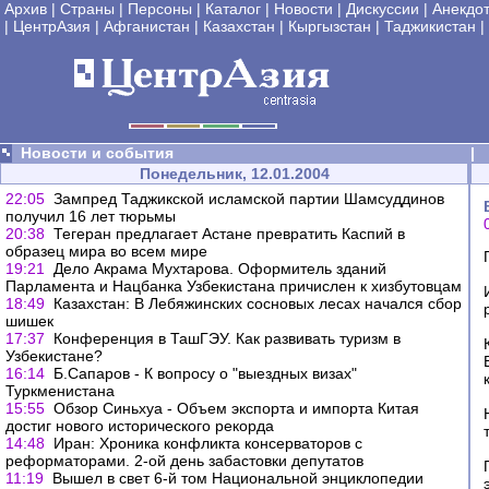
Архив
|
Страны
|
Персоны
|
Каталог
|
Новости
|
Дискуссии
|
Анекдо
|
ЦентрАзия
|
Афганистан
|
Казахстан
|
Кыргызстан
|
Таджикистан
|
Новости и события
|
Понедельник, 12.01.2004
22:05
Зампред Таджикской исламской партии Шамсуддинов
получил 16 лет тюрьмы
20:38
Тегеран предлагает Астане превратить Каспий в
образец мира во всем мире
19:21
Дело Акрама Мухтарова. Оформитель зданий
Парламента и Нацбанка Узбекистана причислен к хизбутовцам
18:49
Казахстан: В Лебяжинских сосновых лесах начался сбор
шишек
17:37
Конференция в ТашГЭУ. Как развивать туризм в
Узбекистане?
16:14
Б.Сапаров - К вопросу о "выездных визах"
Туркменистана
15:55
Обзор Синьхуа - Объем экспорта и импорта Китая
достиг нового исторического рекорда
14:48
Иран: Хроника конфликта консерваторов с
реформаторами. 2-ой день забастовки депутатов
11:19
Вышел в свет 6-й том Национальной энциклопедии