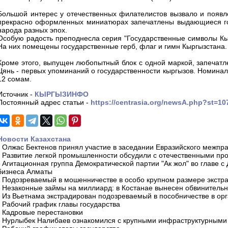
Большой интерес у отечественных филателистов вызвало и появле
прекрасно оформленных миниатюрах запечатлены выдающиеся гос
народа разных эпох.
Особую радость преподнесла серия "Государственные символы Кырг
На них помещены государственные герб, флаг и гимн Кыргызстана.
Кроме этого, выпущен любопытный блок с одной маркой, запечатле
Цянь - первых упоминаний о государственности кыргызов. Номинал 
12 сомам.
Источник -
КЫРГЫЗИНФО
Постоянный адрес статьи -
https://centrasia.org/newsA.php?st=1
Новости Казахстана
-
Олжас Бектенов принял участие в заседании Евразийского межпра
-
Развитие легкой промышленности обсудили с отечественными пр
-
Агитационная группа Демократической партии "Ак жол" во главе с
бизнеса Алматы
-
Подозреваемый в мошенничестве в особо крупном размере экстра
-
Незаконные займы на миллиард: в Костанае вынесен обвинитель
-
Из Вьетнама экстрадирован подозреваемый в пособничестве в орг
-
Рабочий график главы государства
-
Кадровые перестановки
-
Нурлыбек Налибаев ознакомился с крупными инфраструктурными 