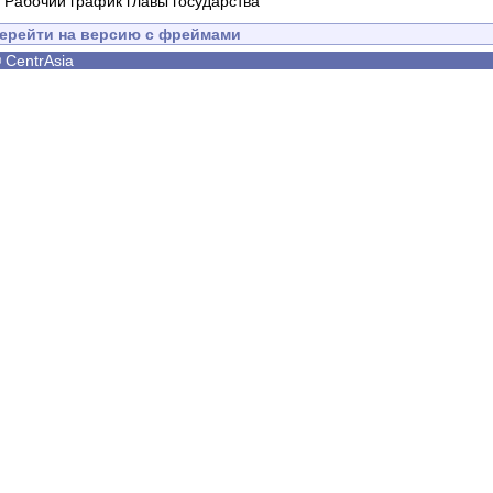
-
Рабочий график главы государства
ерейти на версию с фреймами
©
CentrAsia