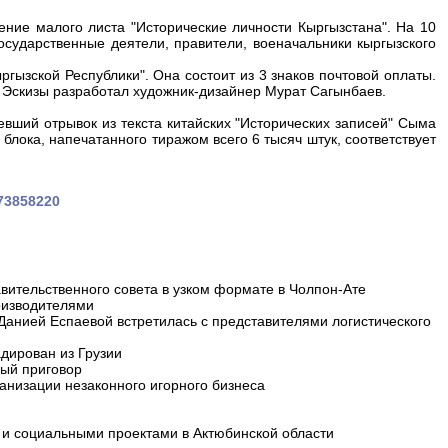
ние малого листа "Исторические личности Кыргызстана". На 10
ударственные деятели, правители, военачальники кыргызского
ызской Республики". Она состоит из 3 знаков почтовой оплаты.
 Эскизы разработал художник-дизайнер Мурат Сагынбаев.
вший отрывок из текста китайских "Исторических записей" Сыма
блока, напечатанного тиражом всего 6 тысяч штук, соответствует
073858220
вительственного совета в узком формате в Чолпон-Ате
оизводителями
 Данией Еспаевой встретилась с представителями логистического
дирован из Грузии
ный приговор
анизации незаконного игорного бизнеса
и социальными проектами в Актюбинской области