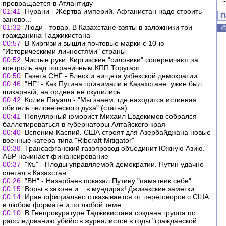
превращается в Атлантиду
01:41
Нурани - Жертва империй. Афганистан надо строить
П
заново...
01:32
Люди - товар. В Казахстане взяты в заложники три
гражданина Таджикистана
00:57
В Киргизии вышли почтовые марки с 10-ю
"Историческими личностями" страны
00:52
Чистые руки. Киргизские "силовики" соперничают за
контроль над пограничным КПП Торугарт
00:50
Газета СНГ - Блеск и нищета узбекской демократии
00:46
"НГ" - Как Путина принимали в Казахстане: ужин был
шикарный, на ордена не скупились...
00:42
Колин Пауэлл - "Мы знаем, где находится истинная
обитель человеческого духа" (статья)
00:41
Популярный юморист Михаил Евдокимов собрался
баллотироваться в губернаторы Алтайского края
00:40
Вспеним Каспий. США строят для Азербайджана новые
военные катера типа "Ribcraft Mitigator"
00:38
Трансафганский газопровод объединит Южную Азию.
АБР начинает финансирование
00:37
"Къ" - Плоды управляемой демократии. Путин удачно
слетал в Казахстан
00:26
"ВН" - Назарбаев показал Путину "памятник себе"
00:15
Воры в законе и ...в мундирах! Джизакские заметки
00:14
Иран официально отказывается от переговоров с США
в любом формате и по любой теме
00:10
В Генпрокуратуре Таджикистана создана группа по
расследованию убийств журналистов в годы "гражданской