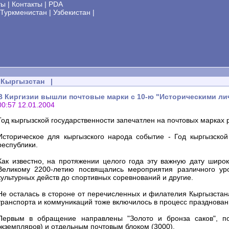
ты
|
Контакты
|
PDA
Туркменистан
|
Узбекистан
|
Кыргызстан
|
В Киргизии вышли почтовые марки с 10-ю "Историческими ли
00:57 12.01.2004
Год кыргызской государственности запечатлен на почтовых марках 
Историческое для кыргызского народа событие - Год кыргызской
республики.
Как известно, на протяжении целого года эту важную дату широк
Великому 2200-летию посвящались мероприятия различного уро
культурных действ до спортивных соревнований и другие.
Не осталась в стороне от перечисленных и филателия Кыргызстан
транспорта и коммуникаций тоже включилось в процесс праздновани
Первым в обращение направлены "Золото и бронза саков", п
экземпляров) и отдельным почтовым блоком (3000).