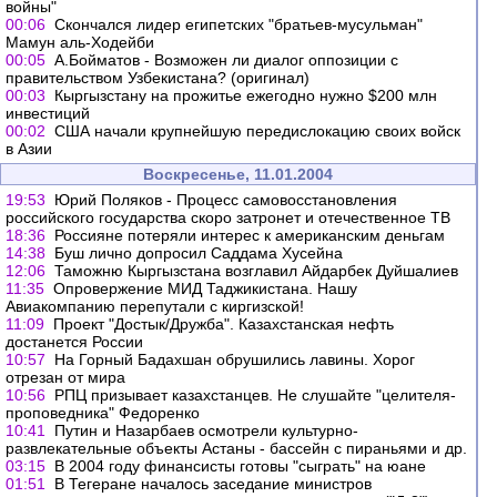
войны"
00:06
Скончался лидер египетских "братьев-мусульман"
Мамун аль-Ходейби
00:05
А.Бойматов - Возможен ли диалог оппозиции с
правительством Узбекистана? (оригинал)
00:03
Кыргызстану на прожитье ежегодно нужно $200 млн
инвестиций
00:02
США начали крупнейшую передислокацию своих войск
в Азии
Воскресенье, 11.01.2004
19:53
Юрий Поляков - Процесс самовосстановления
российского государства скоро затронет и отечественное ТВ
18:36
Россияне потеряли интерес к американским деньгам
14:38
Буш лично допросил Саддама Хусейна
12:06
Таможню Кыргызстана возглавил Айдарбек Дуйшалиев
11:35
Опровержение МИД Таджикистана. Нашу
Авиакомпанию перепутали с киргизской!
11:09
Проект "Достык/Дружба". Казахстанская нефть
достанется России
10:57
На Горный Бадахшан обрушились лавины. Хорог
отрезан от мира
10:56
РПЦ призывает казахстанцев. Не слушайте "целителя-
проповедника" Федоренко
10:41
Путин и Назарбаев осмотрели культурно-
развлекательные объекты Астаны - бассейн с пираньями и др.
03:15
В 2004 году финансисты готовы "сыграть" на юане
01:51
В Тегеране началось заседание министров