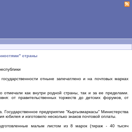
чностями" страны
республики
 государственности отныне запечатлено и на почтовых марках
о отмечали как внутри родной страны, так и за ее пределами.
вня: от правительственных торжеств до детских форумов, от
а. Государственное предприятие "Кыргызмаркасы" Министерства
я юбилея и изготовило несколько знаков почтовой оплаты.
одготовленные малым листом из 8 марок (тираж - 40 тысяч