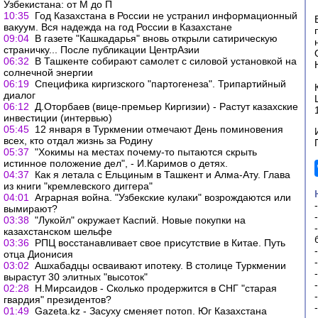
Узбекистана: от М до П
10:35
Год Казахстана в России не устранил информационный
вакуум. Вся надежда на год России в Казахстане
09:04
В газете "Кашкадарья" вновь открыли сатирическую
страничку... После публикации ЦентрАзии
06:32
В Ташкенте собирают самолет с силовой установкой на
солнечной энергии
06:19
Специфика киргизского "партогенеза". Трипартийный
диалог
06:12
Д.Оторбаев (вице-премьер Киргизии) - Растут казахские
инвестиции (интервью)
05:45
12 января в Туркмении отмечают День поминовения
всех, кто отдал жизнь за Родину
05:37
"Хокимы на местах почему-то пытаются скрыть
истинное положение дел", - И.Каримов о детях.
04:37
Как я летала с Ельциным в Ташкент и Алма-Ату. Глава
из книги "кремлевского диггера"
04:01
Аграрная война. "Узбекские кулаки" возрождаются или
вымирают?
03:38
"Лукойл" окружает Каспий. Новые покупки на
казахстанском шельфе
03:36
РПЦ восстанавливает свое присутствие в Китае. Путь
отца Дионисия
03:02
Ашхабадцы осваивают ипотеку. В столице Туркмении
вырастут 30 элитных "высоток"
02:28
Н.Мирсаидов - Сколько продержится в СНГ "старая
гвардия" президентов?
01:49
Gazeta.kz - Засуху сменяет потоп. Юг Казахстана