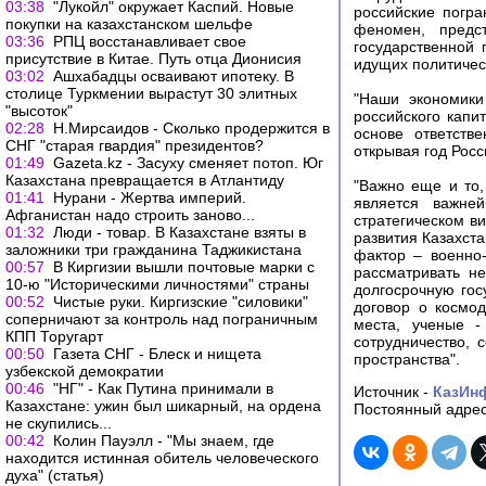
03:38
"Лукойл" окружает Каспий. Новые
российские погр
покупки на казахстанском шельфе
феномен, предс
03:36
РПЦ восстанавливает свое
государственной 
присутствие в Китае. Путь отца Дионисия
идущих политичес
03:02
Ашхабадцы осваивают ипотеку. В
столице Туркмении вырастут 30 элитных
"Наши экономики
"высоток"
российского капи
02:28
Н.Мирсаидов - Сколько продержится в
основе ответств
СНГ "старая гвардия" президентов?
открывая год Росси
01:49
Gazeta.kz - Засуху сменяет потоп. Юг
Казахстана превращается в Атлантиду
"Важно еще и то,
01:41
Нурани - Жертва империй.
является важне
Афганистан надо строить заново...
стратегическом в
01:32
Люди - товар. В Казахстане взяты в
развития Казахста
заложники три гражданина Таджикистана
фактор – военно-
00:57
В Киргизии вышли почтовые марки с
рассматривать не
10-ю "Историческими личностями" страны
долгосрочную гос
00:52
Чистые руки. Киргизские "силовики"
договор о космод
соперничают за контроль над пограничным
места, ученые -
КПП Торугарт
сотрудничество, 
00:50
Газета СНГ - Блеск и нищета
пространства".
узбекской демократии
00:46
"НГ" - Как Путина принимали в
Источник -
КазИн
Казахстане: ужин был шикарный, на ордена
Постоянный адрес
не скупились...
00:42
Колин Пауэлл - "Мы знаем, где
находится истинная обитель человеческого
духа" (статья)