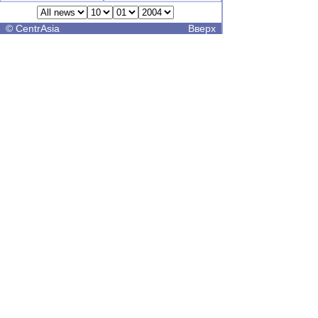
©
CentrAsia
Вверх