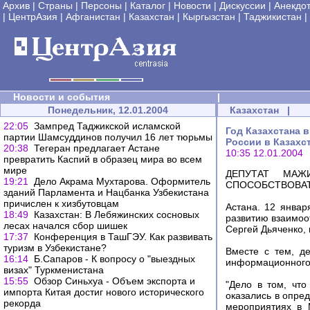
Архив
|
Страны
|
Персоны
|
Каталог
|
Новости
|
Дискуссии
|
Анекдо
|
ЦентрАзия
|
Афганистан
|
Казахстан
|
Кыргызстан
|
Таджикистан
|
Новости и события
|
Понедельник, 12.01.2004
Казахстан
|
22:05
Зампред Таджикской исламской
Год Казахстана 
партии Шамсуддинов получил 16 лет тюрьмы
России в Казахс
20:38
Тегеран предлагает Астане
10:35 12.01.2004
превратить Каспий в образец мира во всем
мире
ДЕПУТАТ МАЖ
19:21
Дело Акрама Мухтарова. Оформитель
СПОСОБСТВОВА
зданий Парламента и Нацбанка Узбекистана
причислен к хизбутовцам
Астана. 12 январ
18:49
Казахстан: В Лебяжинских сосновых
развитию взаимоо
лесах начался сбор шишек
Сергей Дьяченко,
17:37
Конференция в ТашГЭУ. Как развивать
туризм в Узбекистане?
Вместе с тем, де
16:14
Б.Сапаров - К вопросу о "выездных
информационного
визах" Туркменистана
15:55
Обзор Синьхуа - Объем экспорта и
"Дело в том, чт
импорта Китая достиг нового исторического
оказались в опре
рекорда
мероприятиях в 