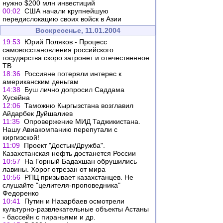
нужно $200 млн инвестиций
00:02
США начали крупнейшую
передислокацию своих войск в Азии
Воскресенье, 11.01.2004
19:53
Юрий Поляков - Процесс
самовосстановления российского
государства скоро затронет и отечественное
ТВ
18:36
Россияне потеряли интерес к
американским деньгам
14:38
Буш лично допросил Саддама
Хусейна
12:06
Таможню Кыргызстана возглавил
Айдарбек Дуйшалиев
11:35
Опровержение МИД Таджикистана.
Нашу Авиакомпанию перепутали с
киргизской!
11:09
Проект "Достык/Дружба".
Казахстанская нефть достанется России
10:57
На Горный Бадахшан обрушились
лавины. Хорог отрезан от мира
10:56
РПЦ призывает казахстанцев. Не
слушайте "целителя-проповедника"
Федоренко
10:41
Путин и Назарбаев осмотрели
культурно-развлекательные объекты Астаны
- бассейн с пираньями и др.