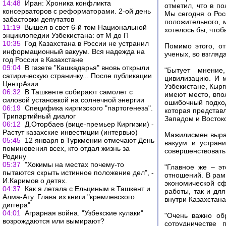
14:48
Иран: Хроника конфликта
отметил, что в п
консерваторов с реформаторами. 2-ой день
Мы сегодня о Рос
забастовки депутатов
положительного, 
11:19
Вышел в свет 6-й том Национальной
хотелось бы, чтоб
энциклопедии Узбекистана: от М до П
10:35
Год Казахстана в России не устранил
Помимо этого, о
информационный вакуум. Вся надежда на
ученых, во взгляд
год России в Казахстане
09:04
В газете "Кашкадарья" вновь открыли
"Бытует мнение
сатирическую страничку... После публикации
цивилизацию. И м
ЦентрАзии
Узбекистане, Кырг
06:32
В Ташкенте собирают самолет с
имеют место, впо
силовой установкой на солнечной энергии
ошибочный подход
06:19
Специфика киргизского "партогенеза".
которая представ
Трипартийный диалог
Западом и Востоко
06:12
Д.Оторбаев (вице-премьер Киргизии) -
Растут казахские инвестиции (интервью)
Мажилисмен выраж
05:45
12 января в Туркмении отмечают День
вакуум и устран
поминовения всех, кто отдал жизнь за
совершенствовать 
Родину
05:37
"Хокимы на местах почему-то
"Главное же – эт
пытаются скрыть истинное положение дел", -
отношений. В рамк
И.Каримов о детях.
экономической сф
04:37
Как я летала с Ельциным в Ташкент и
работы, так и дл
Алма-Ату. Глава из книги "кремлевского
внутри Казахстана,
диггера"
04:01
Аграрная война. "Узбекские кулаки"
"Очень важно об
возрождаются или вымирают?
сотрудничестве 