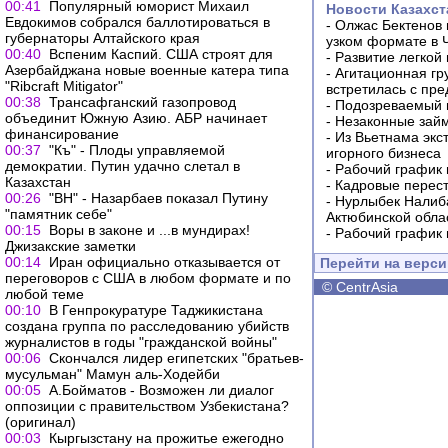
00:41
Популярный юморист Михаил
Новости Казахст
Евдокимов собрался баллотироваться в
-
Олжас Бектенов 
губернаторы Алтайского края
узком формате в 
00:40
Вспеним Каспий. США строят для
-
Развитие легкой
Азербайджана новые военные катера типа
-
Агитационная гр
"Ribcraft Mitigator"
встретилась с пр
00:38
Трансафганский газопровод
-
Подозреваемый в
объединит Южную Азию. АБР начинает
-
Незаконные займ
финансирование
-
Из Вьетнама экс
00:37
"Къ" - Плоды управляемой
игорного бизнеса
демократии. Путин удачно слетал в
-
Рабочий график 
Казахстан
-
Кадровые перес
00:26
"ВН" - Назарбаев показал Путину
-
Нурлыбек Налиб
"памятник себе"
Актюбинской обла
00:15
Воры в законе и ...в мундирах!
-
Рабочий график 
Джизакские заметки
00:14
Иран официально отказывается от
Перейти на верс
переговоров с США в любом формате и по
©
CentrAsia
любой теме
00:10
В Генпрокуратуре Таджикистана
создана группа по расследованию убийств
журналистов в годы "гражданской войны"
00:06
Скончался лидер египетских "братьев-
мусульман" Мамун аль-Ходейби
00:05
А.Бойматов - Возможен ли диалог
оппозиции с правительством Узбекистана?
(оригинал)
00:03
Кыргызстану на прожитье ежегодно