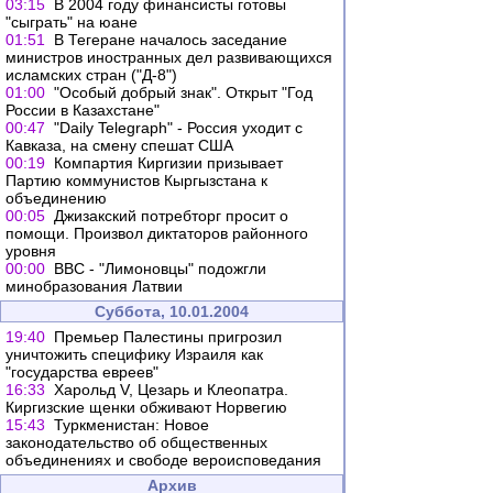
03:15
В 2004 году финансисты готовы
"сыграть" на юане
01:51
В Тегеране началось заседание
министров иностранных дел развивающихся
исламских стран ("Д-8")
01:00
"Особый добрый знак". Открыт "Год
России в Казахстане"
00:47
"Daily Telegraph" - Россия уходит с
Кавказа, на смену спешат США
00:19
Компартия Киргизии призывает
Партию коммунистов Кыргызстана к
объединению
00:05
Джизакский потребторг просит о
помощи. Произвол диктаторов районного
уровня
00:00
ВВС - "Лимоновцы" подожгли
минобразования Латвии
Суббота, 10.01.2004
19:40
Премьер Палестины пригрозил
уничтожить специфику Израиля как
"государства евреев"
16:33
Харольд V, Цезарь и Клеопатра.
Киргизские щенки обживают Норвегию
15:43
Туркменистан: Новое
законодательство об общественных
объединениях и свободе вероисповедания
Архив