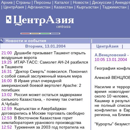
Архив
|
Страны
|
Персоны
|
Каталог
|
Новости
|
Дискуссии
|
Анекдо
|
ЦентрАзия
|
Афганистан
|
Казахстан
|
Кыргызстан
|
Таджикистан
|
Новости и события
|
Вторник, 13.01.2004
ЦентрАзия
|
21:00
Душанбе призывает Ташкент открыть
А.Венцловский -
воздушные ворота
10:05 13.01.2004
19:25
ИТАР-ТАСС: Самолет АН-24 разбился
в Ташкенте
География конфл
16:31
"Доктор Смерть" повесился. Покончил
с собой самый заслуженный маньяк мира
Алексей ВЕНЦЛО
16:00
В Ираке упал очередной
американский боевой вертолет Apache: 2
Насилие и террор
погибших
время новогоднег
13:02
Россия может остаться задворками
около 10 человек,
сильного Казахстана, - почему так считает
Кашмир в результ
А.Чубайс
не полный список
12:59
Кыргызстан и Азербайджан
конфликтах в Евр
договорились в Москве торговать свободно
региона, на Ближ
12:53
В Восточном Казахстане горит
химлаборатория уранового производства
"Курорты" безумс
12:52
Туркмения за 2003 год потратила на