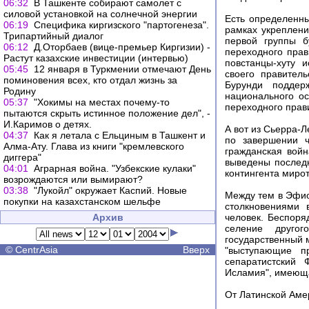
06:32
В Ташкенте собирают самолет с
силовой установкой на солнечной энергии
Есть определенны
06:19
Специфика киргизского "партогенеза".
рамках укреплен
Трипартийный диалог
первой группы б
06:12
Д.Оторбаев (вице-премьер Киргизии) -
переходного прав
Растут казахские инвестиции (интервью)
повстанцы-хуту 
05:45
12 января в Туркмении отмечают День
своего правител
поминовения всех, кто отдал жизнь за
Бурунди поддер
Родину
национального ос
05:37
"Хокимы на местах почему-то
переходного прав
пытаются скрыть истинное положение дел", -
И.Каримов о детях.
А вот из Сьерра-
04:37
Как я летала с Ельциным в Ташкент и
по завершении ч
Алма-Ату. Глава из книги "кремлевского
гражданская вой
диггера"
выведены послед
04:01
Аграрная война. "Узбекские кулаки"
контингента миро
возрождаются или вымирают?
03:38
"Лукойл" окружает Каспий. Новые
Между тем в Эфио
покупки на казахстанском шельфе
столкновениями 
Архив
человек. Беспоря
селение друго
государственный 
©
CentrAsia
Вверх
"выступающие пр
сепаратистский 
Исламия", имеюща
От Латинской Аме