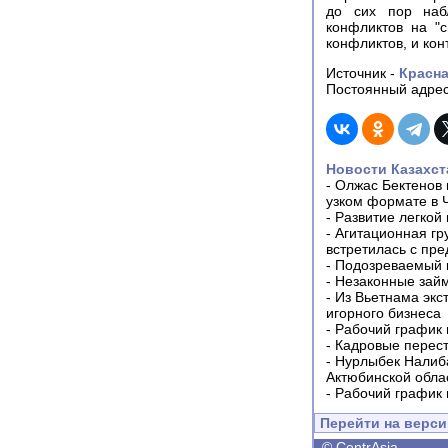
до сих пор наб
конфликтов на "
конфликтов, и кон
Источник -
Красна
Постоянный адрес
Новости Казахст
-
Олжас Бектенов 
узком формате в 
-
Развитие легкой
-
Агитационная гр
встретилась с пр
-
Подозреваемый в
-
Незаконные займ
-
Из Вьетнама экс
игорного бизнеса
-
Рабочий график 
-
Кадровые перес
-
Нурлыбек Налиб
Актюбинской обла
-
Рабочий график 
Перейти на верс
©
CentrAsia