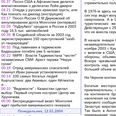
05:37
Посол США в Афганистане делится
стремительно пол
впечатлениями о делегатах Лойя-джирги
04:21
Откуда у русских иракская грусть, или
В 1976-м здесь н
Как поехать на джихад (инструкция)
сих пор ведут во
03:17
Посол России О.М.Дерковский об
смертников. А в
аннулировании долга Монголии (интервью)
туристических ж
02:09
"УзДэуАвто" продало в России в 2003
Действующая с 25
году 16,5 тыс. автомобилей
что не внесла сер
00:39
В Согдийской области за 2003 год
зарегистрировано 150 преступлений "хизб-
В начале января 
ут-тахрировцев"
незамедлительно 
00:32
Под лавинами в таджикском
ноябре 2003 г. Ку
Бадахшане погибло уже 5 человек
с визитом в США,
00:22
IWPR - Власти Таджикистана "чистят"
обороны, объяви
независимые СМИ. Арест тиража "Неруи
Вскоре чрезвыча
сухан"
контроль над ми
00:18
Отряд американских спасателей
больший объем ис
покинул Иран раньше установленного срока
00:14
100 самых богатых людей
На Черном контин
Кыргызстана: два Акаевых, один Айтматов
и...
Богатые месторо
00:10
"Ведомости" - Казахстан сделал
привлекательны, ч
выбор. Первый спутник построит Центр им.
на континенте бр
Хруничева
населения на пле
00:00
Беспрецедентный визит. Монголия
мирового сообщес
ждет прибытия американского генерала
Зачастую миротво
Так было в Ангол
Понедельник, 12.01.2004
прекращении гра