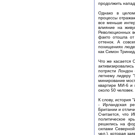
продолжить напад
Однако в целом
процессы отражаю
все меньше интер
влияние на живу
Революционных во
факто отошла от
оттенок. А совс
похищениях людей
как Симон Тринид
Что же касается С
активизировались
потрясти Лондон 
летнему лидеру "
минирование мост
квартире МИ-6 и 
около 50 человек.
К слову, история 
- Ирландская ре
Британии и отлич
Считается, что 
политическое кр
решились на фор
силами Северной 
чел.), которая за