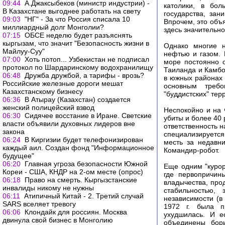
09:44
А.Джаксыбеков (министр индустрии) -
католики, в бо
В Казахстане выгоднее работать на свету
государства, за
09:03
"НГ" - За что Россия списала 10
Впрочем, это объя
миллиардный долг Монголии?
здесь значительно
07:15
ОБСЕ неделю будет разъяснять
кыргызам, что значит "Безопасность жизни в
Однако многие н
Майлуу-Суу"
нефтью и газом. 
07:00
Хоть потоп... Узбекистан не подписал
море постоянно 
протокол по Шардаринскому водохранилищу
Таиланда и Камбо
06:48
Дружба дружбой, а тарифы - врозь?
в южных районах 
Российские железные дороги мешат
основным требо
Казахстанскому бизнесу
"буддистских" тер
06:36
В Атырау (Казахстан) создается
женский полицейский взвод
Неспокойно и на 
06:30
Сидячее восстание в Иране. Светские
убиты и более 40 
власти объявили духовных лидеров вне
ответственность 
закона
специализируется
06:24
В Киргизии будет телефонизирован
месть за недавни
каждый аил. Создан фонд "Информационное
Командир-робот.
будущее"
06:20
Главная угроза безопасности Южной
Еще одним "курор
Кореи - США, КНДР на 2-ом месте (опрос)
где первопричин
06:18
Право на смерть. Кыргызстанские
владычества, про
инвалиды никому не нужны
стабильностью, 
06:11
Атипичный Китай - 2. Третий случай
независимости (в
SARS вселяет тревогу
1972 г. была п
06:06
Клондайк для россиян. Москва
ухудшилась. И е
двинула свой бизнес в Монголию
объединены борь