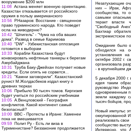
вооружение $200 млн
Незатухающие оча
11:08
Астана меняет военную ориентацию.
них – Ирак, Афг
Казахстан отказывается от российского
сообщества, то 
оружия в пользу американского
самыми опасными
10:56
Р.Назаров: Восстание - священное
теракт власти 
право туркменского народа. Кто поведет
"Свободный Ачех
осла на живодерню?
Бахтиар обратил
10:42
"Шпигель" - "Чума на оба ваших
экстремистское по
дома". Развод в семье Каримова
10:40
"DW" - Узбекистанская оппозиция
Ожидание было оп
готовится к выборам
обходился на о
10:33
Корабли Казахстана будут
установления на
конвоировать нефтяные танкеры к берегам
октябре 2002 г. 
Азербайджана
организовала разр
10:31
Труба Баку-Джейхан получает новые
- в крупнейшем дж
кредиты. Если опять не сорвется...
10:21
"Камни заговорили". Казахстанский
5 декабря 2000 г.
рунист М.Жолдасбеков издал книгу о
идея таким обра
древних тюрках
руководство Инд
10:06
Прибыло 90 тысяч томов. Киргизия
одновременным пр
будет учиться по российским учебникам
земли каждому с
10:05
А.Венцловский - География
тысяч бойцов, пр
конфликтов. Какой континент самый
безопасный?
Новый импульс эт
10:00
ВВС - Протесты в Иране: Хаменеи
оккупированной Ин
пока не вмешивается
реализовать свои
09:59
Полит Ру - Есть ли виза в
сообщество высту
Туркменистане? Беззаконие продолжается
Интересно, что 