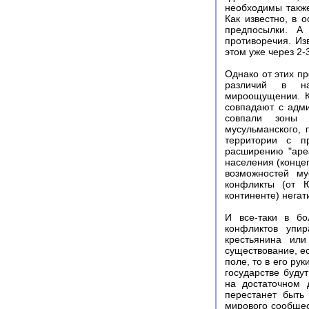
необходимы также
Как известно, в 
предпосылки. А
противоречия. Из
этом уже через 2-
Однако от этих п
различий в нац
мироощущении. К
совпадают с адми
совпали зоны к
мусульманского, 
территории с п
расширению "ареа
населения (концеп
возможностей му
конфликты (от 
континенте) нега
И все-таки в б
конфликтов упир
крестьянина ил
существование, ес
поле, то в его ру
государстве буду
на достаточном 
перестанет быть
мирового сообщес