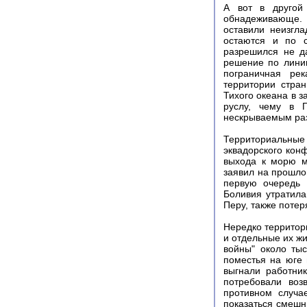
А вот в другой
обнадеживающе. 
оставили неизгл
остаются и по с
разрешился не д
решение по линии
пограничная рек
территории стра
Тихого океана в 
руслу, чему в 
нескрываемым раз
Территориальные
эквадорского кон
выхода к морю м
заявил на прошло
первую очередь 
Боливия утратила
Перу, также потер
Нередко территор
и отдельные их жи
войны" около ты
поместья на юге 
выгнали работни
потребовали воз
противном случа
показаться смешн