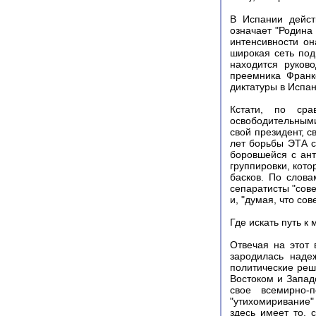
В Испании дейст
означает "Родина 
интенсивности он
широкая сеть под
находится руков
преемника Франк
диктатуры в Испан
Кстати, по ср
освободительным
свой президент, 
лет борьбы ЭТА с
боровшейся с ан
группировки, кот
басков. По слов
сепаратисты "сов
и, "думая, что со
Где искать путь к
Отвечая на этот 
зародилась наде
политические реш
Востоком и Западо
свое всемирно-
"утихомиривание
здесь имеет то, 