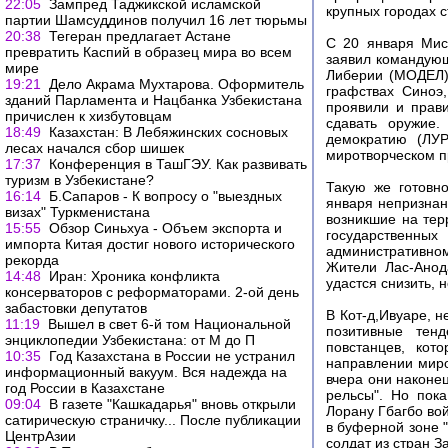
22:05
Зампред Таджикской исламской
крупных городах ст
партии Шамсуддинов получил 16 лет тюрьмы
20:38
Тегеран предлагает Астане
С 20 января Мис
превратить Каспий в образец мира во всем
заявил командую
мире
Либерии (МОДЕЛ)
19:21
Дело Акрама Мухтарова. Оформитель
графствах Синоэ
зданий Парламента и Нацбанка Узбекистана
проявили и прав
причислен к хизбутовцам
сдавать оружие.
18:49
Казахстан: В Лебяжинских сосновых
демократию (ЛУР
лесах начался сбор шишек
миротворческом п
17:37
Конференция в ТашГЭУ. Как развивать
туризм в Узбекистане?
Такую же готовн
16:14
Б.Сапаров - К вопросу о "выездных
января непризнан
визах" Туркменистана
возникшие на тер
15:55
Обзор Синьхуа - Объем экспорта и
государственных
импорта Китая достиг нового исторического
административном
рекорда
Жители Лас-Анод
14:48
Иран: Хроника конфликта
удастся снизить, 
консерваторов с реформаторами. 2-ой день
забастовки депутатов
В Кот-д,Ивуаре, 
11:19
Вышел в свет 6-й том Национальной
позитивные тен
энциклопедии Узбекистана: от М до П
повстанцев, кот
10:35
Год Казахстана в России не устранил
направлении миро
информационный вакуум. Вся надежда на
вчера они наконе
год России в Казахстане
рельсы". Но пок
09:04
В газете "Кашкадарья" вновь открыли
Лорану Гбагбо во
сатирическую страничку... После публикации
в буферной зоне 
ЦентрАзии
солдат из стран 