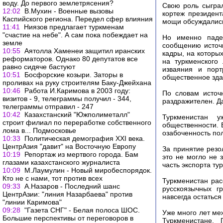
воду. До первого землетрясения?
Свою роль сыграл
12:02
В.Мухин - Военные вызовы
кортеж президен
Каспийского региона. Передел сфер влияния
мощи обсуждались 
11:41
Ниязов предлагает туркменам
"счастие на небе". А сам пока побеждает на
Но именно паде
земле
сообщению источн
10:55
Аятолла Хаменеи защитил иранских
кадры, на которы
реформаторов. Однако 80 депутатов все
на туркменского
равно сидяче бастуют
изваяния и пор
10:51
Босфорские козыри. Заторы в
общественное зда
проливах на руку строителям Баку-Джейхана
10:46
Работа И.Каримова в 2003 году:
По словам источ
визитов - 9, телеграммы получил - 344,
раздражителен. Д
телеграммы отправил - 247
10:42
Казахстанский "Южполиметалл"
Туркменистан 
строит филиал по переработке собственного
общественности. 
лома в... Подмосковье
озабоченность по
10:33
Политическая демография ХХI века.
ЦентрАзия "давит" на Восточную Европу
За принятие резо
10:19
Репортаж из мертвого города. Бам
это не могло не 
глазами казахстанского журналиста
часть экспорта ту
10:09
М.Лаумулин - Новый миробеспорядок.
Кто не с нами, тот против всех
Туркменистан рас
09:33
А.Назаров - Последний шанс
русскоязычных г
ЦентрАзии: "линия Назарбаева" против
навсегда остаться
"линии Каримова"
09:28
"Газета СНГ" - Белая полоса ШОС.
Уже много лет ме
Большие перспективы от переговоров в
Туркменистане.