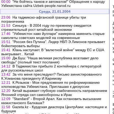
00:00
"Не бойтесь танков и автоматов!" Обращение к народу
Узбекистана сайта Uzbek-people.narod.ru
Среда, 21.01.2004
23:06
На таджикско-афганской границе убиты три
пограничника
21:53
Синьхуа - В 2004 году по-прежнему ожидается
стремительный рост китайской экономики
17:46
"Узбекистон хаво йуллари" намерена заменить старые
самолеты советских моделей на современные
15:51
"Россия без Путина". Лидер НБП Э.Лимонов призывает
бойкотировать выборы
15:41
Юань наступает. В "валютной войне" между ЕС и США
выигрывает... Китай
15:00
Дж.Буш: "Наша великая республика возглавит дело
свободы" (полный текст послания)
14:12
В Таджикистан прибыло 2 контейнера с литературой
для русскоязычных школ
13:42
За что меня преследуют? Письмо амнистированного
К.Усманова президенту И.Каримову
12:21
К.Розыков - Мои предложения по реформированию
хлопководства Узбекистана. Приглашаю к дискуссии
12:20
Китай выражает глубокую озабоченность направлением
Японией отряда сил самообороны в Ирак
12:09
"Standard" - Второй Арал. Как остановить высыхание
казахстанского Балхаша?
11:58
Gazeta.kz - Курдская диаспора ЦентрАзии: настоящее и
будущее