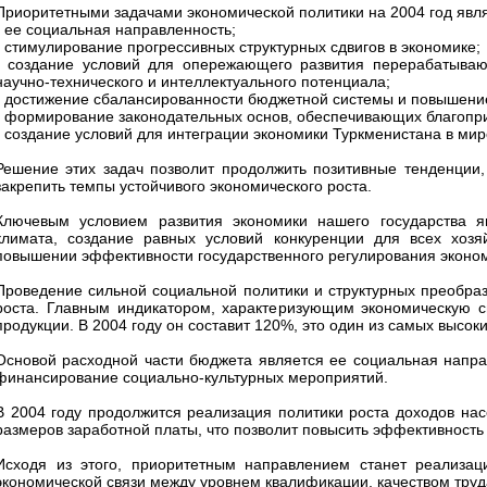
Приоритетными задачами экономической политики на 2004 год явл
- ее социальная направленность;
- стимулирование прогрессивных структурных сдвигов в экономике;
- создание условий для опережающего развития перерабатывающ
научно-технического и интеллектуального потенциала;
- достижение сбалансированности бюджетной системы и повышени
- формирование законодательных основ, обеспечивающих благопр
- создание условий для интеграции экономики Туркменистана в мир
Решение этих задач позволит продолжить позитивные тенденции
закрепить темпы устойчивого экономического роста.
Ключевым условием развития экономики нашего государства я
климата, создание равных условий конкуренции для всех хозя
повышении эффективности государственного регулирования эконо
Проведение сильной социальной политики и структурных преобраз
роста. Главным индикатором, характеризующим экономическую си
продукции. В 2004 году он составит 120%, это один из самых высок
Основой расходной части бюджета является ее социальная напра
финансирование социально-культурных мероприятий.
В 2004 году продолжится реализация политики роста доходов нас
размеров заработной платы, что позволит повысить эффективность 
Исходя из этого, приоритетным направлением станет реализа
экономической связи между уровнем квалификации, качеством труда