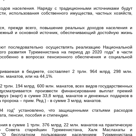
одов населения. Наряду с традиционными источниками будут
сти, использования собственного имущества, частных хозяйств,
ся, прежде всего, повышение реальных доходов населения и
дежный и основной источник, обеспечивающий достойную жизнь
яют последовательно осуществлять реализацию Национальной
ного развития Туркменистана на период до 2020 года" в части
 особенно в вопросах пенсионного обеспечения и социальной
иваемая в бюджете, составляет 2 трлн. 964 млрд. 298 млн.
н. манатов, или на 44,1%.
 трлн. 194 млрд. 600 млн. манатов, всех видов государственных
дусматривается произвести финансирование выплат премий
уз (март) в сумме 33,8 млрд. манатов и денежных подарков в
 пророка – прим. Ред.) - в сумме 3 млрд. манатов.
4 год" установлено, что защищенными статьями расходов
та, пенсии, пособия и стипендии.
ия в сумме 1 трлн. 376 млрд. 22 млн. манатов на практическую
го Совета старейшин Туркменистана, Халк Маслахаты и
 "О бесплатном пользовании населением Туркменистана