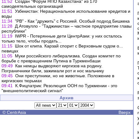
11:52
Создан "Форум НПО Казахстана" из 170
самодеятельных организаций
11:51
Узбекистан: Нерациональное использование кредитов и
воды
11:34
"РВ" - Как "дружить" с Россией. Особый подход Бишкека
11:28
Д.Атовулло - "Таджикистан – частное предприятие главы
республики"
11:19
IWPR - Потерянные дети ЦентрАзии: у них осталось
только тело, чтобы продать...
11:15
Шок от клипа. Карзай спорит с Верховным судом о...
певицах
11:05
Муки российского либерализма. Создан комитет по
борьбе с превращением Путина в Туркменбаши
09:49
Как немцы выдворяют киргизов на родину.
Пограничники били, зажимали рот и нос мальчику
09:45
Они преступники, но не животные. Положение в
киргизских тюрьмах
09:41
К.Фицпатрик: Резолюция ООН по Туркмении - это
"внешнеполитический сигнал"
Архив
©
CentrAsia
Вверх