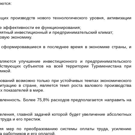
яются:
их производств нового технологического уровня, активизации
е эффективности ее функционирования;
иятный инвестиционный и предпринимательский климат;
овую экономику.
, сформировавшиеся в последнее время в экономике страны, и
вляются улучшение инвестиционного и предпринимательского
йствующих субъектов на всей территории Туркменистана при
микой.
ований возможно только при устойчивых темпах экономического
туацию в стране, является темп роста валового производства
их показателей в мире.
вленность. Более 75,8% расходов предполагается направить на
еления, главной задачей которой будет увеличение абсолютных
труда и его престиж.
ция мер по преобразованию системы оплаты труда, усилению
 работников и его оплатой.