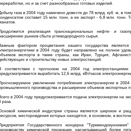
переработки, но и за счет разнообразных готовых изделий.
Добычу газа в 2004 году намечено довести до 78 млрд. куб. м, в то
конденсатом составит 15 млн. тонн, а ее экспорт - 6,8 млн. тонн.
манатов.
Продолжится реализация транснациональных нефте- и газопр
расширению рынков сбыта углеводородного сырья.
Важным фактором процветания нашего государства является 
электроэнергетики в 2004 году будет направлено на полное удо
объемов экспорта в такие страны, как Иран, Турция, Афганис
действующих и строительству новых электростанций.
В соответствии с прогнозом на 2004 год электростанциями Г
предусматривается выработать 12,6 млрд. кВт/часов электроэнергии 
Прогнозируемое увеличение потребления электроэнергии в 2004
промышленного производства и расширении объемов экспортных по
Всего в 2004 году предусматривается подача электроэнергии на эксп
3 раза.
Основой химической индустрии страны является широкое и рац
ресурсов, месторождения которых находятся, в основном, в восточ
Предприятия Государственного концерна "Туркмендокунхимия
производству химической продукции, насчитывающей более пяти