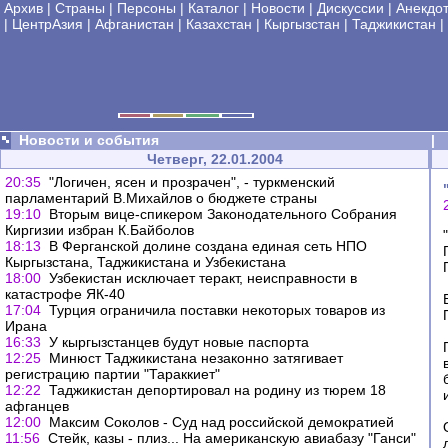
Архив
|
Страны
|
Персоны
|
Каталог
|
Новости
|
Дискуссии
|
Анекдо
|
ЦентрАзия
|
Афганистан
|
Казахстан
|
Кыргызстан
|
Таджикистан
|
Новости и события
|
Четверг, 22.01.2004
20:35
"Логичен, ясен и прозрачен", - туркменский
парламентарий В.Михайлов о бюджете страны
19:10
Вторым вице-спикером Законодательного Собрания
Киргизии избран К.Байболов
18:13
В Ферганской долине создана единая сеть НПО
Кыргызстана, Таджикистана и Узбекистана
18:00
Узбекистан исключает теракт, неисправности в
катастрофе ЯК-40
17:04
Турция ограничила поставки некоторых товаров из
Ирана
16:33
У кыргызстанцев будут новые паспорта
12:25
Минюст Таджикистана незаконно затягивает
регистрацию партии "Тараккиет"
12:22
Таджикистан депортировал на родину из тюрем 18
афганцев
12:00
Максим Соколов - Суд над российской демократией
11:56
Стейк, казы - плиз... На американскую авиабазу "Ганси"