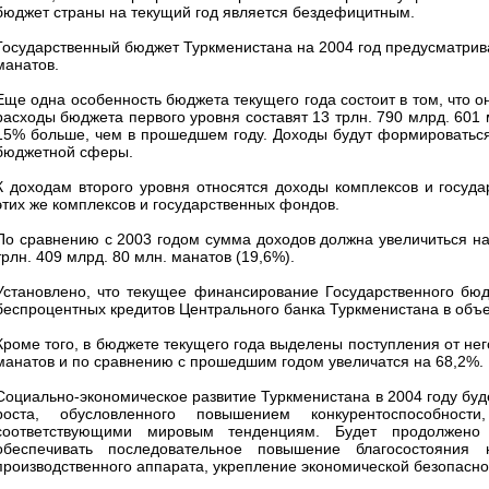
бюджет страны на текущий год является бездефицитным.
Государственный бюджет Туркменистана на 2004 год предусматрива
манатов.
Еще одна особенность бюджета текущего года состоит в том, что о
расходы бюджета первого уровня составят 13 трлн. 790 млрд. 601 м
15% больше, чем в прошедшем году. Доходы будут формироваться 
бюджетной сферы.
К доходам второго уровня относятся доходы комплексов и госуда
этих же комплексов и государственных фондов.
По сравнению с 2003 годом сумма доходов должна увеличиться на 1
трлн. 409 млрд. 80 млн. манатов (19,6%).
Установлено, что текущее финансирование Государственного бюд
беспроцентных кредитов Центрального банка Туркменистана в объе
Кроме того, в бюджете текущего года выделены поступления от него
манатов и по сравнению с прошедшим годом увеличатся на 68,2%.
Социально-экономическое развитие Туркменистана в 2004 году буд
роста, обусловленного повышением конкурентоспособност
соответствующими мировым тенденциям. Будет продолжено
обеспечивать последовательное повышение благосостояния 
производственного аппарата, укрепление экономической безопасно