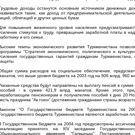
Трудовые доходы останутся основным источником денежных дох
развиваться такие, как доход от предпринимательской деятельно
акций, облигаций и других ценных бумаг.
Для повышения жизненного уровня населения предусматривают
усиление стимулов к труду, превращение заработной платы в на
работнику и его семье.
Высокие темпы экономического развития Туркменистана позвол
программы "Стратегия экономического, политического и культур
усиления государственных гарантий гражданам Туркменистана,
защиты.
Общая сумма расходов на социальное обеспечение, предусматр
манатов, что выше уровня бюджета на 2003 год на 906 млрд. 960 мл
Указанные средства будут направлены на выплату пенсий в сумме 2
пособий - в сумме 421,9 млрд. манатов. Кроме этого, пре
неработающим пенсионерам и получателям пособий к дню 20 Новр
честь праздника "Ак гоюн" (достижение гражданами страны возраста
Законом "О Государственном бюджете Туркменистана на 200
Государственного бюджета Туркменистана являются заработная пла
В Государственном бюджете на 2004 год предусмотрены ассигнован
реализацию принятого на ХIV заседании Государственно
Общенационального движения "Галкыныш" Постановления