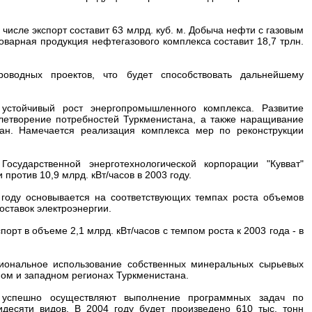
м числе экспорт составит 63 млрд. куб. м. Добыча нефти с газовым
 Товарная продукция нефтегазового комплекса составит 18,7 трлн.
оводных проектов, что будет способствовать дальнейшему
устойчивый рост энергопромышленного комплекса. Развитие
влетворение потребностей Туркменистана, а также наращивание
тан. Намечается реализация комплекса мер по реконструкции
осударственной энерготехнологической корпорации "Кувват"
против 10,9 млрд. кВт/часов в 2003 году.
 году основывается на соответствующих темпах роста объемов
ставок электроэнергии.
орт в объеме 2,1 млрд. кВт/часов с темпом роста к 2003 года - в
иональное использование собственных минеральных сырьевых
ном и западном регионах Туркменистана.
" успешно осуществляют выполнение программных задач по
десяти видов. В 2004 году будет произведено 610 тыс. тонн