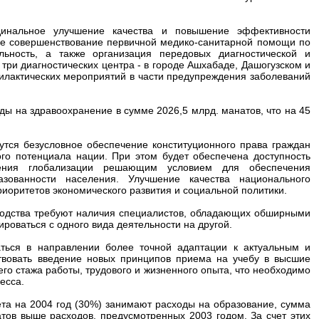
динальное улучшение качества и повышение эффективности
ее совершенствование первичной медико-санитарной помощи по
ьность, а также организация передовых диагностической и
три диагностических центра - в городе Ашхабаде, Дашогузском и
илактических мероприятий в части предупреждения заболеваний
ы на здравоохранение в сумме 2026,5 млрд. манатов, что на 45
утся безусловное обеспечение конституционного права граждан
го потенциала нации. При этом будет обеспечена доступность
ления глобализации решающим условием для обеспечения
зованности населения. Улучшение качества национального
риоритетов экономического развития и социальной политики.
одства требуют наличия специалистов, обладающих обширными
оваться с одного вида деятельности на другой.
ться в направлении более точной адаптации к актуальным и
твовать введение новых принципов приема на учебу в высшие
го стажа работы, трудового и жизненного опыта, что необходимо
есса.
а на 2004 год (30%) занимают расходы на образование, сумма
атов выше расходов, предусмотренных 2003 годом. За счет этих