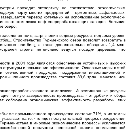
устрии проходят экспертизу на соответствие экологическим
родскую черту многих предприятий - цементных, асфальтовых,
завершается перевод котельных на использование экологически
шинского комплекса нефтеперерабатывающих заводов. Большие
е озеро.
 засоления почв, загрязнения водных ресурсов, подъема уровня
бищ. Строительство Туркменского озера позволит возвратить в
устынных пастбищ, а также дополнительно обводнить 1,4 млн.
истралей страны интенсивно ведутся посадки деревьев, что
ости в 2004 году являются обеспечение устойчивых и высоких
о структуры и повышение эффективности. Основные меры в этой
и отечественной продукции, поддержание инвестиционной и
омышленного производства составит 39,6 трлн. манатов, или
хлопкоперерабатывающего комплексов. Инвестиционные ресурсы
ющие полную завершенность производства, - от добычи и сбора
ет соблюдена экономическая эффективность разработки этих
объеме промышленного производства составит 71%, а их темпы
 указывает на то, что идет поступательный процесс преодоления
Туркменистана в мировые экономические процессы усиливается
кохозяйственной продукции первичной стадии промышленной