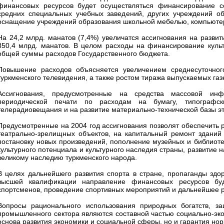
финансовых ресурсов будет осуществляться финансирование с
средних специальных учебных заведений, других учреждений об
оснащение учреждений образования школьной мебелью, компьютерн
На 24,2 млрд. манатов (7,4%) увеличатся ассигнования на развит
350,4 млрд. манатов. В целом расходы на финансирование культ
общей суммы расходов Государственного бюджета.
Повышение расходов объясняется увеличением среднесуточног
туркменского телевидения, а также ростом тиража выпускаемых газ
Ассигнования, предусмотренные на средства массовой инфо
периодической печати по расходам на бумагу, типографск
телерадиовещания и на развитие материально-технической базы э
Предусмотренные на 2004 год ассигнования позволят обеспечить р
театрально-зрелищных объектов, на капитальный ремонт зданий о
постановку новых произведений, пополнение музейных и библиот
культурного потенциала и культурного наследия страны, развитие 
великому наследию туркменского народа.
В целях дальнейшего развития спорта в стране, пропаганды здо
высшей квалификации направление финансовых ресурсов буд
спортсменов, проведение спортивных мероприятий и дальнейшее р
Вопросы рационального использования природных богатств, за
промышленного сектора являются составной частью социально-эконо
основа развития экономики и социальной сферы, но и гарантия но