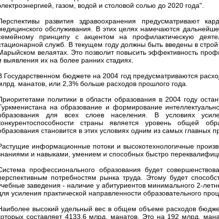
электроэнергией, газом, водой и столовой солью до 2020 года".
Перспективы развития здравоохранения предусматривают кар
медицинского обслуживания. В этих целях намечаются дальнейш
семейному принципу с акцентом на профилактическую деятел
стационарной служб. В текущем году должны быть введены в строй 
Марыйском велаятах. Это позволит повысить эффективность проф
и выявления их на более ранних стадиях.
В Государственном бюджете на 2004 год предусматриваются расход
млрд. манатов, или 2,3% больше расходов прошлого года.
Приоритетами политики в области образования в 2004 году остан
Туркменистана на образование и формирование интеллектуально
образования для всех слоев населения. В условиях уси
конкурентоспособности страны является уровень общей обра
образования становится в этих условиях одним из самых главных п
Растущие информационные потоки и высокотехнологичные произв
знаниями и навыками, умением и способных быстро переквалифицир
Система профессионального образования будет совершенствова
перспективным потребностям рынка труда. Этому будет способс
учебные заведения - наличие у абитуриентов минимального 2-летне
для усиления практической направленности образовательного проц
Наиболее высокий удельный вес в общем объеме расходов бюджет
которых составляет 4133,6 млрд. манатов. Это на 192 млрд. ман