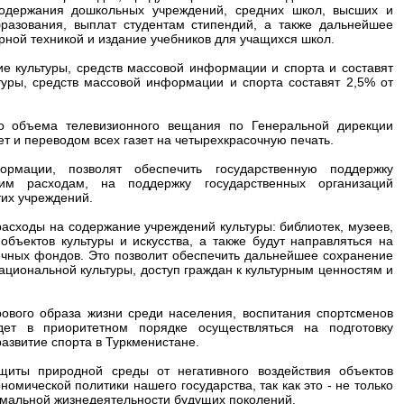
одержания дошкольных учреждений, средних школ, высших и
разования, выплат студентам стипендий, а также дальнейшее
ой техникой и издание учебников для учащихся школ.
ие культуры, средств массовой информации и спорта и составят
уры, средств массовой информации и спорта составят 2,5% от
о объема телевизионного вещания по Генеральной дирекции
ет и переводом всех газет на четырехкрасочную печать.
рмации, позволят обеспечить государственную поддержку
им расходам, на поддержку государственных организаций
тих учреждений.
асходы на содержание учреждений культуры: библиотек, музеев,
бъектов культуры и искусства, а также будут направляться на
ечных фондов. Это позволит обеспечить дальнейшее сохранение
национальной культуры, доступ граждан к культурным ценностям и
рового образа жизни среди населения, воспитания спортсменов
ет в приоритетном порядке осуществляться на подготовку
азвитие спорта в Туркменистане.
щиты природной среды от негативного воздействия объектов
мической политики нашего государства, так как это - не только
рмальной жизнедеятельности будущих поколений.