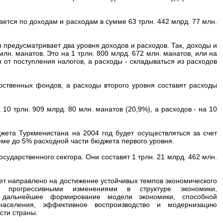
ется по доходам и расходам в сумме 63 трлн. 442 млрд. 77 млн.
н предусматривает два уровня доходов и расходов. Так, доходы и
лн. манатов. Это на 1 трлн. 800 млрд. 672 млн. манатов, или на
от поступления налогов, а расходы - складываться из расходов
рственных фондов, а расходы второго уровня составят расходы
0 трлн. 909 млрд. 80 млн. манатов (20,9%), а расходов - на 10
жета Туркменистана на 2004 год будет осуществляться за счет
ме до 5% расходной части бюджета первого уровня.
сударственного сектора. Они составят 1 трлн. 21 млрд. 462 млн.
ет направлено на достижение устойчивых темпов экономического
и, прогрессивными изменениями в структуре экономики,
 дальнейшее формирование модели экономики, способной
населения, эффективное воспроизводство и модернизацию
сти страны.