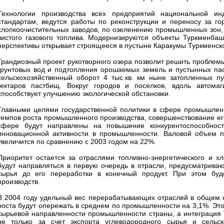
Технологии производства всех предприятий национальной инд
стандартам, ведутся работы по реконструкции и переносу за го
хлопкоочистительных заводов, по озеленению промышленных зон, 
чистого газового топлива. Модернизируются объекты Туркменба
перспективы открывает строящееся в пустыне Каракумы Туркменско
Грандиозный проект рукотворного озера позволит решить проблемы
грунтовых вод и подтопления орошаемых земель и пустынных паст
сельскохозяйственный оборот 4 тыс.кв. км ныне затопленных п
гектаров пастбищ. Вокруг городов и поселков, вдоль автомаг
способствует улучшению экологической обстановки.
Главными целями государственной политики в сфере промышленн
темпов роста промышленного производства, совершенствование ег
сфере будут направлены на повышение конкурентоспособност
инновационной активности в промышленности. Валовой объем пр
увеличится по сравнению с 2003 годом на 22%.
Приоритет остается за отраслями топливно-энергетического и 
будут направляться в первую очередь в отрасли, предусматрива
сырья до его переработки в конечный продукт. При этом буд
производств.
В 2004 году удельный вес перерабатывающих отраслей в общем 
роста будут опережать в среднем по промышленности на 3,1%. Это
сырьевой направленности промышленности страны, а интеграция 
не только за счет экспорта углеводородного сырья и сельс