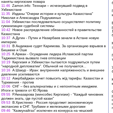
наняты киргизские повара
11:46
Zamon.info: Технари – исчезнувший подвид в
Узбекистане
11:35
Изданы "Очерки истории и культуры Казахстана"
Николая и Александра Подушкиных
11:04
Узбекистан последовательно осуществляет политику
гуманизации судебной системы
10:42
Новое распределение обязанностей в правительстве
Казахстана
10:37
А.Дугин - Путин и Назарбаев зачали в Астане новую
империю
10:31
В Андижане судят Каримова. За организацию взрывов в
Бишкеке и Оше
10:25
К.Арман - Осуждение лидера Исламской партии
Таджикистана вызвало гнев оппозиции
10:19
Киргизия и Узбекистан пытаются подружиться путем
"народной дипломатии". Обычной не получается...
10:16
А.Шакур - Иран: внутренняя напряженность и внешнее
давление усиливаются
10:12
Азербайджан хочет повысить ж/д тарифы. Казахстан и
Туркмения - против
10:06
СНГ – без альтернативы и с непонятным имиджем.
Итоги и тревоги от Ю.Ярова
09:55
Р.Акназарова (минсобес Киргизии) - "Каждый чиновник
должен знать, где пустой казан"
09:53
В.Христенко - Россия продолжит экономическую
экспансию в СНГ. Трубами и железными дорогами
09:46
"Казмунайгаз" исключен из конкурса на чешский