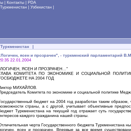
ты
|
Контакты
|
PDA
Туркменистан
|
Узбекистан
|
Туркменистан
|
"Логичен, ясен и прозрачен", - туркменский парламентарий В
20:35 22.01.2004
"ЛОГИЧЕН, ЯСЕН И ПРОЗРАЧЕН…"
ГЛАВА КОМИТЕТА ПО ЭКОНОМИКЕ И СОЦИАЛЬНОЙ ПОЛИТИ
ГОСБЮДЖЕТЕ НА 2004 ГОД
Виктор МИХАЙЛОВ.
Председатель Комитета по экономике и социальной политике Медж
Государственный бюджет на 2004 год разработан таким образом, 
возможности страны, а с другой, учитывает объективные предпо
бюджет Туркменистана на текущий год отражает суть государств
интересов каждого гражданина нашей страны.
Отличительная черта Государственного бюджета Туркменистана нын
логичен, ясен и прозрачен. Впервые за все время существован