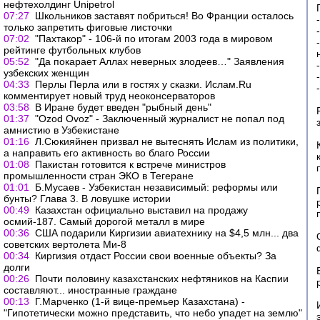
нефтехолдинг Unipetrol
07:27
Школьников заставят побриться! Во Франции осталось
только запретить фиговые листочки
07:02
"Пахтакор" - 106-й по итогам 2003 года в мировом
рейтинге футбольных клубов
05:52
"Да покарает Аллах неверных злодеев…" Заявления
узбекских женщин
04:33
Перлы Перла или в гостях у сказки. Ислам.Ru
комментирует новый труд неоконсерваторов
03:58
В Иране будет введен "рыбный день"
01:37
"Ozod Ovoz" - Заключенный журналист не попал под
амнистию в Узбекистане
01:16
Л.Сюкияйнен призвал не вытеснять Ислам из политики,
а направить его активность во благо России
01:08
Пакистан готовится к встрече министров
промышленности стран ЭКО в Тегеране
01:01
Б.Мусаев - Узбекистан независимый: реформы или
бунты? Глава 3. В ловушке истории
00:49
Казахстан официально выставил на продажу
осмий-187. Самый дорогой металл в мире
00:36
США подарили Киргизии авиатехнику на $4,5 млн... два
советских вертолета Ми-8
00:34
Киргизия отдаст России свои военные объекты? За
долги
00:26
Почти половину казахстанских нефтяников на Каспии
составляют... иностранные граждане
00:13
Г.Марченко (1-й вице-премьер Казахстана) -
"Гипотетически можно представить, что небо упадет на землю"