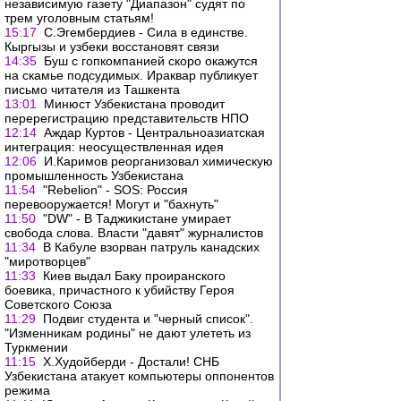
независимую газету "Диапазон" судят по
трем уголовным статьям!
15:17
С.Эгембердиев - Сила в единстве.
Кыргызы и узбеки восстановят связи
14:35
Буш с гопкомпанией скоро окажутся
на скамье подсудимых. Ираквар публикует
письмо читателя из Ташкента
13:01
Минюст Узбекистана проводит
перерегистрацию представительств НПО
12:14
Аждар Куртов - Центральноазиатская
интеграция: неосуществленная идея
12:06
И.Каримов реорганизовал химическую
промышленность Узбекистана
11:54
"Rebelion" - SOS: Россия
перевооружается! Могут и "бахнуть"
11:50
"DW" - В Таджикистане умирает
свобода слова. Власти "давят" журналистов
11:34
В Кабуле взорван патруль канадских
"миротворцев"
11:33
Киев выдал Баку проиранского
боевика, причастного к убийству Героя
Советского Союза
11:29
Подвиг студента и "черный список".
"Изменникам родины" не дают улететь из
Туркмении
11:15
Х.Худойберди - Достали! СНБ
Узбекистана атакует компьютеры оппонентов
режима