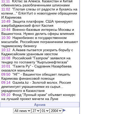
11:11
Юстас за Алекса. Казахстан и Китай
обменялись разоблаченными шпионами
11:02
"Глотая слезы от радости и бухаясь на
колени..." ErkinYurt о новогоднем обращении
И.Каримова
10:49
Защита платформ. США тренируют
азербайджанский флот Каспия
10:44
Военно-базовые интересы Москвы и
Вашингтона. Нужно делить сферы влияния
10:30
Наркобизнес в государственном
масштабе. Российские пограничники мешают
таджикскому бизнесу
10:12
А.Акаев пытается ускорить борьбу с
Каджисайским урановым хвостом
10:08
Российский "Газпром" заявился на
тендер по госпакету "Кыргызнефтегаза"
10:01
"Газета Ру" - Садовник Назарбаева
оказался маньяком
09:50
"НГ" - Вашингтон обещает лишить
Каримова финансовой помощи
09:14
Gazeta.kz - Золотой молох. Россия
демпингует украшениями из сырья...
украденного в Казахстане
09:10
Фонд "Лунный храм" объявит конкурс
на лучший проект мечети на Луне
Архив