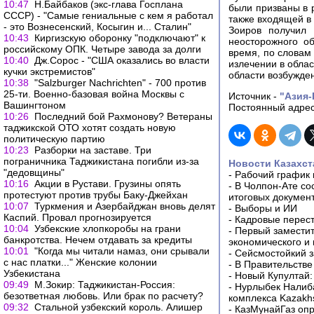
10:47
Н.Байбаков (экс-глава Госплана
были призваны в 
СССР) - "Самые гениальные с кем я работал
также входящей в 
- это Вознесенский, Косыгин и... Сталин"
Зоиров получил 
10:43
Киргизскую оборонку "подключают" к
неосторожного о
российскому ОПК. Четыре завода за долги
время, по словам
10:40
Дж.Сорос - "США оказались во власти
излечении в обла
кучки экстремистов"
области возбужде
10:38
"Salzburger Nachrichten" - 700 против
25-ти. Военно-базовая война Москвы с
Источник -
"Азия
Вашингтоном
Постоянный адрес
10:26
Последний бой Рахмонову? Ветераны
таджикской ОТО хотят создать новую
политическую партию
10:23
Разборки на заставе. Три
пограничника Таджикистана погибли из-за
Новости Казахст
"дедовщины"
-
Рабочий график 
10:16
Акции в Рустави. Грузины опять
-
В Чолпон-Ате со
протестуют против трубы Баку-Джейхан
итоговых докумен
10:07
Туркмения и Азербайджан вновь делят
-
Выборы и ИИ
Каспий. Провал прогнозируется
-
Кадровые перес
10:04
Узбекские хлопкоробы на грани
-
Первый заместит
банкротства. Нечем отдавать за кредиты
экономического и
10:01
"Когда мы читали намаз, они срывали
-
Сейсмостойкий з
с нас платки..." Женские колонии
-
В Правительстве
Узбекистана
-
Новый Купултай:
09:49
М.Зокир: Таджикистан-Россия:
-
Нурлыбек Налиб
безответная любовь. Или брак по расчету?
комплекса Kazakhs
09:32
Стальной узбекский король. Алишер
-
КазМунайГаз опр