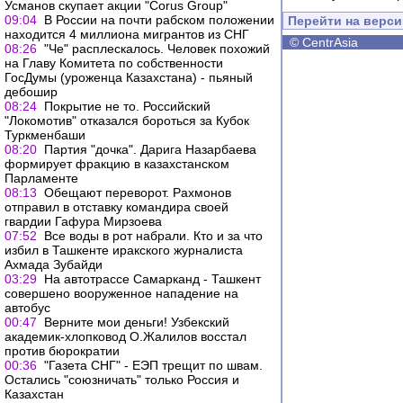
Усманов скупает акции "Corus Group"
09:04
В России на почти рабском положении
Перейти на верс
находится 4 миллиона мигрантов из СНГ
©
CentrAsia
08:26
"Че" расплескалось. Человек похожий
на Главу Комитета по собственности
ГосДумы (уроженца Казахстана) - пьяный
дебошир
08:24
Покрытие не то. Российский
"Локомотив" отказался бороться за Кубок
Туркменбаши
08:20
Партия "дочка". Дарига Назарбаева
формирует фракцию в казахстанском
Парламенте
08:13
Обещают переворот. Рахмонов
отправил в отставку командира своей
гвардии Гафура Мирзоева
07:52
Все воды в рот набрали. Кто и за что
избил в Ташкенте иракского журналиста
Ахмада Зубайди
03:29
На автотрассе Самарканд - Ташкент
совершено вооруженное нападение на
автобус
00:47
Верните мои деньги! Узбекский
академик-хлопковод О.Жалилов восстал
против бюрократии
00:36
"Газета СНГ" - ЕЭП трещит по швам.
Остались "союзничать" только Россия и
Казахстан