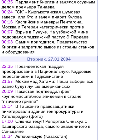
00:35
Парламент Киргизии занялся ссудным
делом премьера Танаева
00:24
"СК" - Кыргызстанская шумовая
завеса, или Кто и зачем пиарит Кулова
00:16
Каспийские маневры Пентагона.
Москва и Тегеран категорически против
00:07
Взрыв в Пунуке. На узбекской мине
подорвался таджикский пастух Э.Пардаев
00:03
Самим пригодится. Правительство
Киргизии запретило вывоз из страны станков
и оборудования
Вторник, 27.01.2004
22:35
Президентская гвардия
преобразована в Национальную. Кадровые
перестановки в Таджикистане
21:57
Мохаммад Хатами: Наши выборы все
равно будут лучше американских
20:09
Пакистан подтвердил факт
крупномасштабной эпидемии в стране
"птичьего гриппа"
19:14
В Ташкенте правозащитники
пикетировали здания генпрокуратуры и
Узтелерадио (фото)
17:00
Слюнки текут! Репортаж Синьхуа с
Кашгарского базара, самого знаменитого в
Синьцзяне
15:34
Актюбинскую (Казахстан)