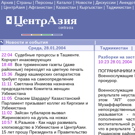
Архив
|
Страны
|
Персоны
|
Каталог
|
Новости
|
Дискуссии
|
Анекдо
|
ЦентрАзия
|
Афганистан
|
Казахстан
|
Кыргызстан
|
Таджикистан
|
Новости и события
|
Среда, 28.01.2004
Таджикистан
|
22:04
Судебные процессы в Ташкенте.
Разборки на зас
Корчуют инаковерующих
10:23 28.01.2004
18:48
Все туркменские газеты (даже
районные) переходят на цветную печать
ПОГРАНИЧНИКИ К
15:36
Лидер кашмирских ceпapaтиcтoв
Военнослужащие К
требует права на caмooпpeдeлeниe
прокурор.
11:11
Светлана Инамова назначена
председателем Комитета женщин
Военнослужащие 
Узбекистана
результате неуст
11:05
Спасем Шардару! Казахстанский
этом "АП" соо
Парламент призывает коллег из Киргизии и
Музаффарбеков. 
Узбекистана
непосредственные
11:02
Зайсан тубаларов вызвал
указывается - 
Жириновского на дуэль на ножах
пополнения част
10:57
К.Разыков - Как надо развивать
воспитательной р
хлопководство в Узбекистане и ЦентрАзии.
что в результате 
15 лет прошу Президента и Правительство
Рушанском районе