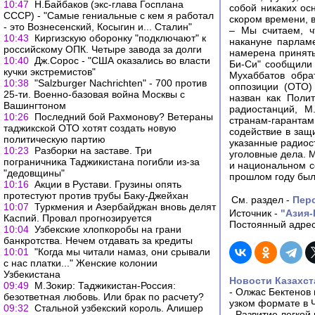
10:47
Н.Байбаков (экс-глава Госплана
собой никаких осн
СССР) - "Самые гениальные с кем я работал
скором времени, в
- это Вознесенский, Косыгин и... Сталин"
– Мы считаем, ч
10:43
Киргизскую оборонку "подключают" к
накануне парламе
российскому ОПК. Четыре завода за долги
намерена принять
10:40
Дж.Сорос - "США оказались во власти
Би-Си" сообщили
кучки экстремистов"
Мухаббатов обра
10:38
"Salzburger Nachrichten" - 700 против
оппозиции (ОТО)
25-ти. Военно-базовая война Москвы с
назван как Поли
Вашингтоном
радиостанций, М
10:26
Последний бой Рахмонову? Ветераны
странам-гарантам
таджикской ОТО хотят создать новую
содействие в защ
политическую партию
указанные радиос
10:23
Разборки на заставе. Три
уголовные дела. 
пограничника Таджикистана погибли из-за
и национальном с
"дедовщины"
прошлом году были
10:16
Акции в Рустави. Грузины опять
протестуют против трубы Баку-Джейхан
См. раздел -
Пер
10:07
Туркмения и Азербайджан вновь делят
Источник -
"Азия
Каспий. Провал прогнозируется
Постоянный адрес
10:04
Узбекские хлопкоробы на грани
банкротства. Нечем отдавать за кредиты
10:01
"Когда мы читали намаз, они срывали
с нас платки..." Женские колонии
Узбекистана
Новости Казахст
09:49
М.Зокир: Таджикистан-Россия:
-
Олжас Бектенов 
безответная любовь. Или брак по расчету?
узком формате в 
09:32
Стальной узбекский король. Алишер
-
Развитие легкой