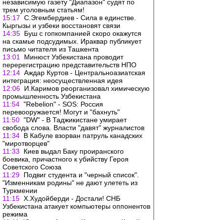
независимую газету "Диапазон" судят по
трем уголовным статьям!
15:17
С.Эгембердиев - Сила в единстве.
Кыргызы и узбеки восстановят связи
14:35
Буш с гопкомпанией скоро окажутся
на скамье подсудимых. Ираквар публикует
письмо читателя из Ташкента
13:01
Минюст Узбекистана проводит
перерегистрацию представительств НПО
12:14
Аждар Куртов - Центральноазиатская
интеграция: неосуществленная идея
12:06
И.Каримов реорганизовал химическую
промышленность Узбекистана
11:54
"Rebelion" - SOS: Россия
перевооружается! Могут и "бахнуть"
11:50
"DW" - В Таджикистане умирает
свобода слова. Власти "давят" журналистов
11:34
В Кабуле взорван патруль канадских
"миротворцев"
11:33
Киев выдал Баку проиранского
боевика, причастного к убийству Героя
Советского Союза
11:29
Подвиг студента и "черный список".
"Изменникам родины" не дают улететь из
Туркмении
11:15
Х.Худойберди - Достали! СНБ
Узбекистана атакует компьютеры оппонентов
режима