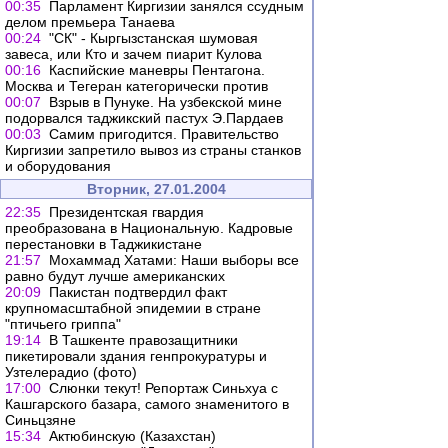
00:35
Парламент Киргизии занялся ссудным
делом премьера Танаева
00:24
"СК" - Кыргызстанская шумовая
завеса, или Кто и зачем пиарит Кулова
00:16
Каспийские маневры Пентагона.
Москва и Тегеран категорически против
00:07
Взрыв в Пунуке. На узбекской мине
подорвался таджикский пастух Э.Пардаев
00:03
Самим пригодится. Правительство
Киргизии запретило вывоз из страны станков
и оборудования
Вторник, 27.01.2004
22:35
Президентская гвардия
преобразована в Национальную. Кадровые
перестановки в Таджикистане
21:57
Мохаммад Хатами: Наши выборы все
равно будут лучше американских
20:09
Пакистан подтвердил факт
крупномасштабной эпидемии в стране
"птичьего гриппа"
19:14
В Ташкенте правозащитники
пикетировали здания генпрокуратуры и
Узтелерадио (фото)
17:00
Слюнки текут! Репортаж Синьхуа с
Кашгарского базара, самого знаменитого в
Синьцзяне
15:34
Актюбинскую (Казахстан)