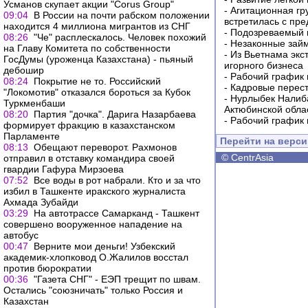
Усманов скупает акции "Corus Group"
-
Агитационная гр
09:04
В России на почти рабском положении
встретилась с пр
находится 4 миллиона мигрантов из СНГ
-
Подозреваемый в
08:26
"Че" расплескалось. Человек похожий
-
Незаконные займ
на Главу Комитета по собственности
-
Из Вьетнама экс
ГосДумы (уроженца Казахстана) - пьяный
игорного бизнеса
дебошир
-
Рабочий график 
08:24
Покрытие не то. Российский
-
Кадровые перес
"Локомотив" отказался бороться за Кубок
-
Нурлыбек Налиб
Туркменбаши
Актюбинской обла
08:20
Партия "дочка". Дарига Назарбаева
-
Рабочий график 
формирует фракцию в казахстанском
Парламенте
Перейти на верс
08:13
Обещают переворот. Рахмонов
©
CentrAsia
отправил в отставку командира своей
гвардии Гафура Мирзоева
07:52
Все воды в рот набрали. Кто и за что
избил в Ташкенте иракского журналиста
Ахмада Зубайди
03:29
На автотрассе Самарканд - Ташкент
совершено вооруженное нападение на
автобус
00:47
Верните мои деньги! Узбекский
академик-хлопковод О.Жалилов восстал
против бюрократии
00:36
"Газета СНГ" - ЕЭП трещит по швам.
Остались "союзничать" только Россия и
Казахстан