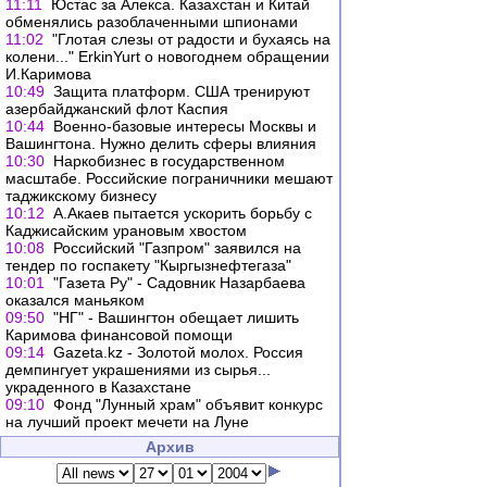
11:11
Юстас за Алекса. Казахстан и Китай
обменялись разоблаченными шпионами
11:02
"Глотая слезы от радости и бухаясь на
колени..." ErkinYurt о новогоднем обращении
И.Каримова
10:49
Защита платформ. США тренируют
азербайджанский флот Каспия
10:44
Военно-базовые интересы Москвы и
Вашингтона. Нужно делить сферы влияния
10:30
Наркобизнес в государственном
масштабе. Российские пограничники мешают
таджикскому бизнесу
10:12
А.Акаев пытается ускорить борьбу с
Каджисайским урановым хвостом
10:08
Российский "Газпром" заявился на
тендер по госпакету "Кыргызнефтегаза"
10:01
"Газета Ру" - Садовник Назарбаева
оказался маньяком
09:50
"НГ" - Вашингтон обещает лишить
Каримова финансовой помощи
09:14
Gazeta.kz - Золотой молох. Россия
демпингует украшениями из сырья...
украденного в Казахстане
09:10
Фонд "Лунный храм" объявит конкурс
на лучший проект мечети на Луне
Архив