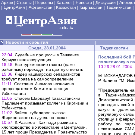
Архив
|
Страны
|
Персоны
|
Каталог
|
Новости
|
Дискуссии
|
Анекдо
|
ЦентрАзия
|
Афганистан
|
Казахстан
|
Кыргызстан
|
Таджикистан
|
Новости и события
|
Среда, 28.01.2004
Таджикистан
22:04
Судебные процессы в Ташкенте.
Последний бой Р
Корчуют инаковерующих
политическую п
18:48
Все туркменские газеты (даже
10:26 28.01.2004
районные) переходят на цветную печать
15:36
Лидер кашмирских ceпapaтиcтoв
М. ИСКАНДАРОВ
требует права на caмooпpeдeлeниe
Р. Валиев: "М. Ис
11:11
Светлана Инамова назначена
председателем Комитета женщин
"Председатель на
Узбекистана
в Таджикабадск
11:05
Спасем Шардару! Казахстанский
Демократической 
Парламент призывает коллег из Киргизии и
проводить свой о
Узбекистана
какую-то должно
11:02
Зайсан тубаларов вызвал
регулярную связь 
Жириновского на дуэль на ножах
столицу в феврал
10:57
К.Разыков - Как надо развивать
работу по парт
хлопководство в Узбекистане и ЦентрАзии.
некоторыми СМИ 
15 лет прошу Президента и Правительство
власти, группу, с