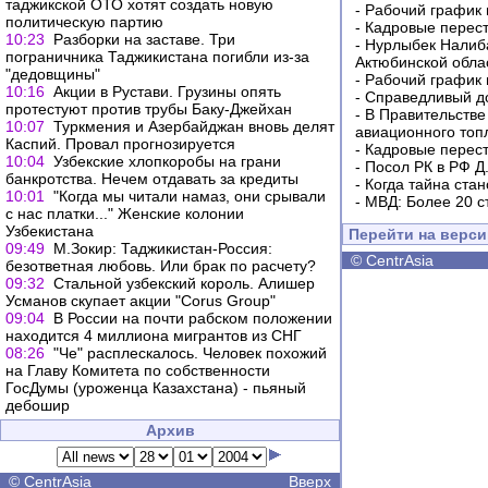
таджикской ОТО хотят создать новую
-
Рабочий график 
политическую партию
-
Кадровые перес
10:23
Разборки на заставе. Три
-
Нурлыбек Налиб
пограничника Таджикистана погибли из-за
Актюбинской обла
"дедовщины"
-
Рабочий график 
10:16
Акции в Рустави. Грузины опять
-
Справедливый до
протестуют против трубы Баку-Джейхан
-
В Правительстве
10:07
Туркмения и Азербайджан вновь делят
авиационного топ
Каспий. Провал прогнозируется
-
Кадровые перес
10:04
Узбекские хлопкоробы на грани
-
Посол РК в РФ Д
банкротства. Нечем отдавать за кредиты
-
Когда тайна ста
10:01
"Когда мы читали намаз, они срывали
-
МВД: Более 20 с
с нас платки..." Женские колонии
Узбекистана
Перейти на верс
09:49
М.Зокир: Таджикистан-Россия:
©
CentrAsia
безответная любовь. Или брак по расчету?
09:32
Стальной узбекский король. Алишер
Усманов скупает акции "Corus Group"
09:04
В России на почти рабском положении
находится 4 миллиона мигрантов из СНГ
08:26
"Че" расплескалось. Человек похожий
на Главу Комитета по собственности
ГосДумы (уроженца Казахстана) - пьяный
дебошир
Архив
©
CentrAsia
Вверх