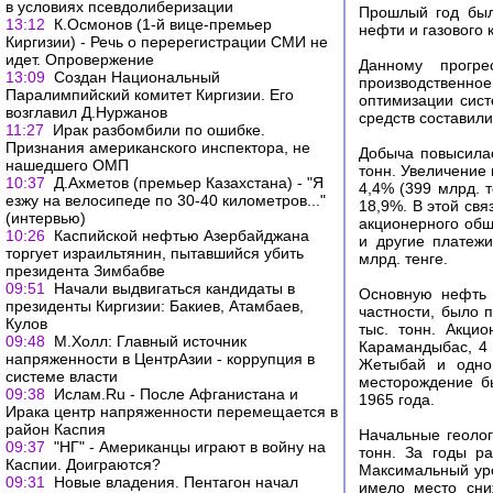
в условиях псевдолиберизации
Прошлый год был
13:12
К.Осмонов (1-й вице-премьер
нефти и газового 
Киргизии) - Речь о перерегистрации СМИ не
идет. Опровержение
Данному прогре
13:09
Создан Национальный
производственн
Паралимпийский комитет Киргизии. Его
оптимизации сист
возглавил Д.Нуржанов
средств составили 
11:27
Ирак разбомбили по ошибке.
Признания американского инспектора, не
Добыча повысилас
нашедшего ОМП
тонн. Увеличение
10:37
Д.Ахметов (премьер Казахстана) - "Я
4,4% (399 млрд. т
езжу на велосипеде по 30-40 километров..."
18,9%. В этой свя
(интервью)
акционерного общ
10:26
Каспийской нефтью Азербайджана
и другие платеж
торгует израильтянин, пытавшийся убить
млрд. тенге.
президента Зимбабве
09:51
Начали выдвигаться кандидаты в
Основную нефть 
президенты Киргизии: Бакиев, Атамбаев,
частности, было 
Кулов
тыс. тонн. Акци
09:48
М.Холл: Главный источник
Карамандыбас, 4 
напряженности в ЦентрАзии - коррупция в
Жетыбай и одно 
системе власти
месторождение б
09:38
Ислам.Ru - После Афганистана и
1965 года.
Ирака центр напряженности перемещается в
район Каспия
Начальные геолог
09:37
"НГ" - Американцы играют в войну на
тонн. За годы р
Каспии. Доиграются?
Максимальный уро
09:31
Новые владения. Пентагон начал
имело место сни