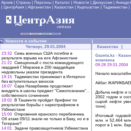
Архив
|
Страны
|
Персоны
|
Каталог
|
Новости
|
Дискуссии
|
Анекдо
|
ЦентрАзия
|
Афганистан
|
Казахстан
|
Кыргызстан
|
Таджикистан
|
Новости и события
|
Четверг, 29.01.2004
Казахстан
|
23:32
Семь военных США погибли в
Gazeta.kz - Каз
результате взрыва на юге Афганистане
комлекса
21:22
Смещенный с поста командующего
09:28 29.01.2004
гвардией Г.Мирзоев и 200 гвардейцев
недовольны указом президента
Начало масштабно
19:15
Таджикистан принимают в Интерпол
без вступительных взносов
Айбат ЖАРИКБАЕВ,
18:07
Сара Назарбаева продолжает
внедрять в школы предмет "Самопознание"...
Добыча нефти и га
собственного сочинения
2002 годом и сос
18:02
В Ташкенте пройдет брифинг по
сырой нефти увел
результатам борьбы с наркотрафиком в
тонн).
Узбекистане
15:00
Откровения иранского перебежчика.
Итоговый годовой
Об атаке 09/11 знали не только в Баку, но и в
млн. и 52,464 мл
Тегеране?
порог в 1 млн. бар
14:01
Задачи правозащитников Узбекистана