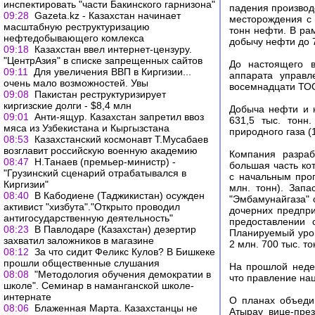
инспектировать "части Бакинского гарнизона"
падения производ
09:28
Gazeta.kz - Казахстан начинает
месторождения с 
масштабную реструктуризацию
тонн нефти. В рам
нефтедобывающего комлекса
добычу нефти до 7
09:18
Казахстан ввел интернет-цензуру.
"ЦентрАзия" в списке запрещенных сайтов
До настоящего в
09:11
Для увеличения ВВП в Киргизии...
аппарата управл
очень мало возможностей. Увы
восемнадцати ТО
09:08
Пакистан реструктуризирует
киргизские долги - $8,4 млн
Добыча нефти и к
09:01
Анти-ящур. Казахстан запретил ввоз
631,5 тыс. тонн
мяса из Узбекистана и Кыргызстана
природного газа (
08:53
Казахстанский космонавт Т.Мусабаев
возглавит российскую военную академию
Компания разраб
08:47
Н.Танаев (премьер-министр) -
большая часть ко
"Грузинский сценарий отрабатывался в
с начальным прог
Киргизии"
млн. тонн). Зап
08:40
В Кабодиене (Таджикистан) осужден
"Эмбамунайгаза" 
активист "хизбута"."Открыто проводил
дочерних предпри
антигосударственную деятельность"
предоставлении 
08:23
В Павлодаре (Казахстан) дезертир
Планируемый уров
захватил заложников в магазине
2 млн. 700 тыс. то
08:12
За что сидит Феликс Кулов? В Бишкеке
прошли общественные слушания
На прошлой неде
08:08
"Методология обучения демократии в
что правление на
школе". Семинар в наманганской школе-
интернате
О планах объеди
08:06
Блаженная Марта. Казахстанцы не
Атырау вице-пре