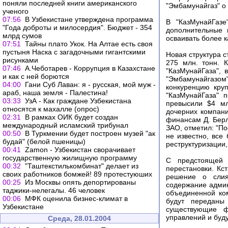
поняли последней книги американского
"Эмбамунайгаз" о
ученого
07:56
В Узбекистане утверждена программа
В "КазМунайГазе
"Года доброты и милосердия". Бюджет - 354
дополнительные 
млрд сумов
осваивать более 
07:51
Тайны плато Укок. На Алтае есть своя
пустыня Наска с загадочными гигантскими
Новая структура с
рисунками
275 млн. тонн. 
07:46
А.Чеботарев - Коррупция в Казахстане
"КазМунайГаза", 
и как с ней борются
"Эмбамунайгазом"
04:00
Гани Суб Лаван: я - русская, мой муж -
конкуренцию кру
араб, наша земля - Палестина!
"КазМунайГаза" 
03:33
УзА - Как граждане Узбекистана
превысили $4 мл
относятся к махалле (опрос)
дочерних компан
02:31
В рамках ОИК будет создан
финансам Д. Берл
международный исламский трибунал
ЗАО, отметил: "П
00:50
В Туркмении будет построен музей "ак
не известно, все
будай" (белой пшеницы)
реструктуризации,
00:41
Zamon - Узбекистан сворачивает
государственную жилищную программу
С предстоящей 
00:32
"Таштекстилькомбинат" делает из
перестановки. Кс
своих работников бомжей! 89 протестуюших
решение о слия
00:25
Из Москвы опять депортированы
содержание админ
таджики-нелегалы. 46 человек
объединенной ком
00:06
МФК оценила бизнес-климат в
будут переданы
Узбекистане
существующие ф
управлений и буд
Среда, 28.01.2004