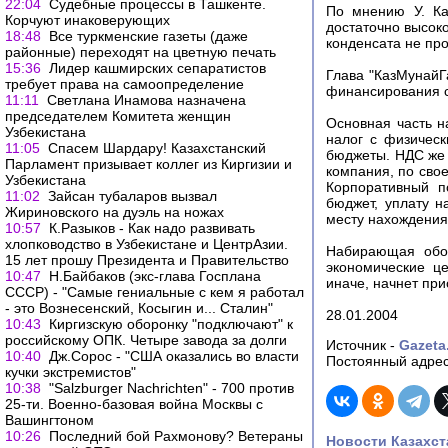
22:04
Судебные процессы в Ташкенте.
По мнению У. Ка
Корчуют инаковерующих
достаточно высок
18:48
Все туркменские газеты (даже
конденсата не про
районные) переходят на цветную печать
15:36
Лидер кашмирских ceпapaтиcтoв
Глава "КазМунайГ
требует права на caмooпpeдeлeниe
финансирования с
11:11
Светлана Инамова назначена
председателем Комитета женщин
Основная часть н
Узбекистана
налог с физическ
11:05
Спасем Шардару! Казахстанский
бюджеты. НДС же 
Парламент призывает коллег из Киргизии и
компания, по сво
Узбекистана
Корпоративный п
11:02
Зайсан тубаларов вызвал
бюджет, уплату н
Жириновского на дуэль на ножах
месту нахождения
10:57
К.Разыков - Как надо развивать
хлопководство в Узбекистане и ЦентрАзии.
Набирающая обор
15 лет прошу Президента и Правительство
экономические ц
10:47
Н.Байбаков (экс-глава Госплана
иначе, начнет при
СССР) - "Самые гениальные с кем я работал
- это Вознесенский, Косыгин и... Сталин"
28.01.2004
10:43
Киргизскую оборонку "подключают" к
российскому ОПК. Четыре завода за долги
Источник -
Gazeta
10:40
Дж.Сорос - "США оказались во власти
Постоянный адрес
кучки экстремистов"
10:38
"Salzburger Nachrichten" - 700 против
25-ти. Военно-базовая война Москвы с
Вашингтоном
10:26
Последний бой Рахмонову? Ветераны
Новости Казахст