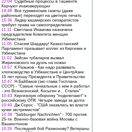
22:04
Судебные процессы в Ташкенте.
Корчуют инаковерующих
18:48
Все туркменские газеты (даже
районные) переходят на цветную печать
15:36
Лидер кашмирских ceпapaтиcтoв
требует права на caмooпpeдeлeниe
11:11
Светлана Инамова назначена
председателем Комитета женщин
Узбекистана
11:05
Спасем Шардару! Казахстанский
Парламент призывает коллег из Киргизии и
Узбекистана
11:02
Зайсан тубаларов вызвал
Жириновского на дуэль на ножах
10:57
К.Разыков - Как надо развивать
хлопководство в Узбекистане и ЦентрАзии.
15 лет прошу Президента и Правительство
10:47
Н.Байбаков (экс-глава Госплана
СССР) - "Самые гениальные с кем я работал
- это Вознесенский, Косыгин и... Сталин"
10:43
Киргизскую оборонку "подключают" к
российскому ОПК. Четыре завода за долги
10:40
Дж.Сорос - "США оказались во власти
кучки экстремистов"
10:38
"Salzburger Nachrichten" - 700 против
25-ти. Военно-базовая война Москвы с
Вашингтоном
10:26
Последний бой Рахмонову? Ветераны