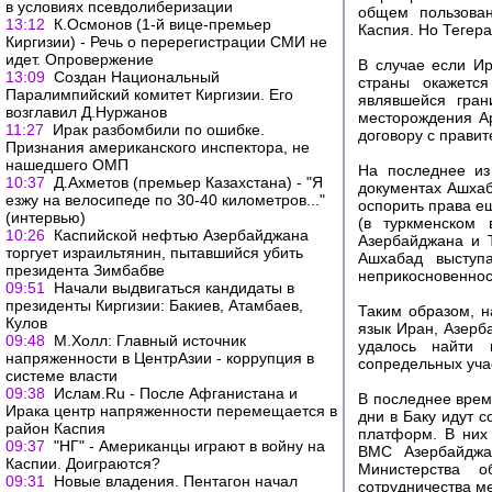
в условиях псевдолиберизации
общем пользован
13:12
К.Осмонов (1-й вице-премьер
Каспия. Но Тегера
Киргизии) - Речь о перерегистрации СМИ не
идет. Опровержение
В случае если Ир
13:09
Создан Национальный
страны окажетс
Паралимпийский комитет Киргизии. Его
являвшейся гра
возглавил Д.Нуржанов
месторождения А
11:27
Ирак разбомбили по ошибке.
договору с прави
Признания американского инспектора, не
нашедшего ОМП
На последнее из
10:37
Д.Ахметов (премьер Казахстана) - "Я
документах Ашхаб
езжу на велосипеде по 30-40 километров..."
оспорить права е
(интервью)
(в туркменском
10:26
Каспийской нефтью Азербайджана
Азербайджана и 
торгует израильтянин, пытавшийся убить
Ашхабад выступ
президента Зимбабве
неприкосновенност
09:51
Начали выдвигаться кандидаты в
президенты Киргизии: Бакиев, Атамбаев,
Таким образом, н
Кулов
язык Иран, Азерб
09:48
М.Холл: Главный источник
удалось найти 
напряженности в ЦентрАзии - коррупция в
сопредельных уча
системе власти
09:38
Ислам.Ru - После Афганистана и
В последнее врем
Ирака центр напряженности перемещается в
дни в Баку идут 
район Каспия
платформ. В них
09:37
"НГ" - Американцы играют в войну на
ВМС Азербайджа
Каспии. Доиграются?
Министерства о
09:31
Новые владения. Пентагон начал
сотрудничества м