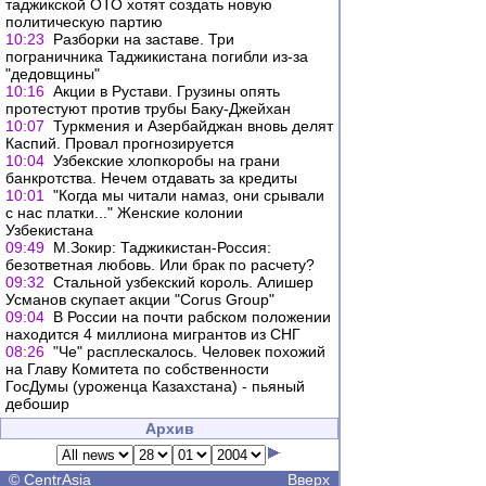
таджикской ОТО хотят создать новую
политическую партию
10:23
Разборки на заставе. Три
пограничника Таджикистана погибли из-за
"дедовщины"
10:16
Акции в Рустави. Грузины опять
протестуют против трубы Баку-Джейхан
10:07
Туркмения и Азербайджан вновь делят
Каспий. Провал прогнозируется
10:04
Узбекские хлопкоробы на грани
банкротства. Нечем отдавать за кредиты
10:01
"Когда мы читали намаз, они срывали
с нас платки..." Женские колонии
Узбекистана
09:49
М.Зокир: Таджикистан-Россия:
безответная любовь. Или брак по расчету?
09:32
Стальной узбекский король. Алишер
Усманов скупает акции "Corus Group"
09:04
В России на почти рабском положении
находится 4 миллиона мигрантов из СНГ
08:26
"Че" расплескалось. Человек похожий
на Главу Комитета по собственности
ГосДумы (уроженца Казахстана) - пьяный
дебошир
Архив
©
CentrAsia
Вверх