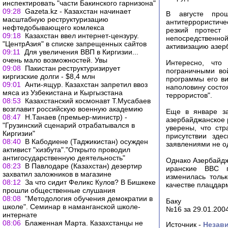
инспектировать "части Бакинского гарнизона"
09:28
Gazeta.kz - Казахстан начинает
В августе про
масштабную реструктуризацию
антитеррористич
нефтедобывающего комлекса
резкий протест
09:18
Казахстан ввел интернет-цензуру.
непосредственной
"ЦентрАзия" в списке запрещенных сайтов
активизацию азер
09:11
Для увеличения ВВП в Киргизии...
очень мало возможностей. Увы
Интересно, что
09:08
Пакистан реструктуризирует
пограничными во
киргизские долги - $8,4 млн
программы его ви
09:01
Анти-ящур. Казахстан запретил ввоз
наполовину состо
мяса из Узбекистана и Кыргызстана
террористов".
08:53
Казахстанский космонавт Т.Мусабаев
возглавит российскую военную академию
Еще в январе за
08:47
Н.Танаев (премьер-министр) -
азербайджанское 
"Грузинский сценарий отрабатывался в
уверены, что стр
Киргизии"
присутствии зде
08:40
В Кабодиене (Таджикистан) осужден
заявлениями не о
активист "хизбута"."Открыто проводил
антигосударственную деятельность"
Однако Азербайдж
08:23
В Павлодаре (Казахстан) дезертир
иранские ВВС п
захватил заложников в магазине
изменилась толь
08:12
За что сидит Феликс Кулов? В Бишкеке
качестве плацдарм
прошли общественные слушания
08:08
"Методология обучения демократии в
Баку
школе". Семинар в наманганской школе-
№16 за 29.01.200
интернате
08:06
Блаженная Марта. Казахстанцы не
Источник -
Незави