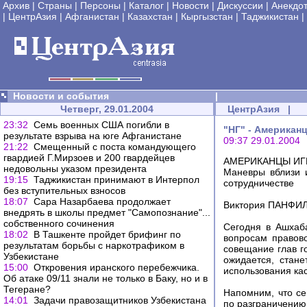
Архив
|
Страны
|
Персоны
|
Каталог
|
Новости
|
Дискуссии
|
Анекдо
|
ЦентрАзия
|
Афганистан
|
Казахстан
|
Кыргызстан
|
Таджикистан
|
Новости и события
|
Четверг, 29.01.2004
ЦентрАзия
|
23:32
Семь военных США погибли в
"НГ" - Американ
результате взрыва на юге Афганистане
09:37 29.01.2004
21:22
Смещенный с поста командующего
гвардией Г.Мирзоев и 200 гвардейцев
АМЕРИКАНЦЫ ИГ
недовольны указом президента
Маневры вблизи и
19:15
Таджикистан принимают в Интерпол
сотрудничестве
без вступительных взносов
18:07
Сара Назарбаева продолжает
Виктория ПАНФИЛ
внедрять в школы предмет "Самопознание"...
собственного сочинения
Сегодня в Ашхаб
18:02
В Ташкенте пройдет брифинг по
вопросам правово
результатам борьбы с наркотрафиком в
совещание глав го
Узбекистане
ожидается, стан
15:00
Откровения иранского перебежчика.
использования кас
Об атаке 09/11 знали не только в Баку, но и в
Тегеране?
Напомним, что се
14:01
Задачи правозащитников Узбекистана
по разграничению 