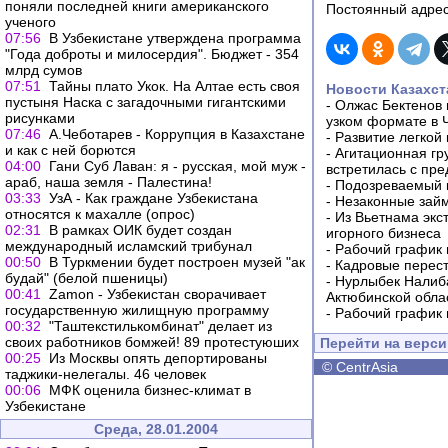
поняли последней книги американского
Постоянный адрес
ученого
07:56
В Узбекистане утверждена программа
"Года доброты и милосердия". Бюджет - 354
млрд сумов
07:51
Тайны плато Укок. На Алтае есть своя
Новости Казахст
пустыня Наска с загадочными гигантскими
-
Олжас Бектенов 
рисунками
узком формате в 
07:46
А.Чеботарев - Коррупция в Казахстане
-
Развитие легкой
и как с ней борются
-
Агитационная гр
04:00
Гани Суб Лаван: я - русская, мой муж -
встретилась с пр
араб, наша земля - Палестина!
-
Подозреваемый в
03:33
УзА - Как граждане Узбекистана
-
Незаконные займ
относятся к махалле (опрос)
-
Из Вьетнама экс
02:31
В рамках ОИК будет создан
игорного бизнеса
международный исламский трибунал
-
Рабочий график 
00:50
В Туркмении будет построен музей "ак
-
Кадровые перес
будай" (белой пшеницы)
-
Нурлыбек Налиб
00:41
Zamon - Узбекистан сворачивает
Актюбинской обла
государственную жилищную программу
-
Рабочий график 
00:32
"Таштекстилькомбинат" делает из
своих работников бомжей! 89 протестуюших
Перейти на верс
00:25
Из Москвы опять депортированы
©
CentrAsia
таджики-нелегалы. 46 человек
00:06
МФК оценила бизнес-климат в
Узбекистане
Среда, 28.01.2004