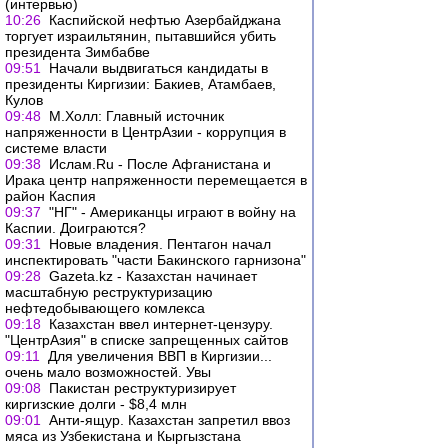
(интервью)
10:26
Каспийской нефтью Азербайджана
торгует израильтянин, пытавшийся убить
президента Зимбабве
09:51
Начали выдвигаться кандидаты в
президенты Киргизии: Бакиев, Атамбаев,
Кулов
09:48
М.Холл: Главный источник
напряженности в ЦентрАзии - коррупция в
системе власти
09:38
Ислам.Ru - После Афганистана и
Ирака центр напряженности перемещается в
район Каспия
09:37
"НГ" - Американцы играют в войну на
Каспии. Доиграются?
09:31
Новые владения. Пентагон начал
инспектировать "части Бакинского гарнизона"
09:28
Gazeta.kz - Казахстан начинает
масштабную реструктуризацию
нефтедобывающего комлекса
09:18
Казахстан ввел интернет-цензуру.
"ЦентрАзия" в списке запрещенных сайтов
09:11
Для увеличения ВВП в Киргизии...
очень мало возможностей. Увы
09:08
Пакистан реструктуризирует
киргизские долги - $8,4 млн
09:01
Анти-ящур. Казахстан запретил ввоз
мяса из Узбекистана и Кыргызстана