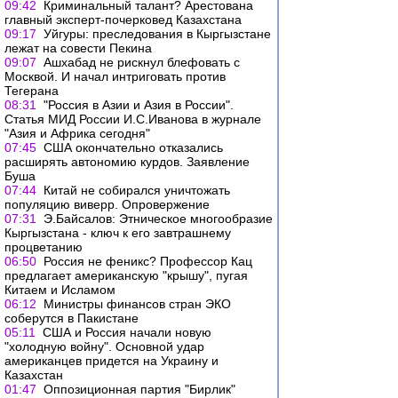
09:42
Криминальный талант? Арестована
главный эксперт-почерковед Казахстана
09:17
Уйгуры: преследования в Кыргызстане
лежат на совести Пекина
09:07
Ашхабад не рискнул блефовать с
Москвой. И начал интриговать против
Тегерана
08:31
"Россия в Азии и Азия в России".
Статья МИД России И.С.Иванова в журнале
"Азия и Африка сегодня"
07:45
США окончательно отказались
расширять автономию курдов. Заявление
Буша
07:44
Китай не собирался уничтожать
популяцию виверр. Опровержение
07:31
Э.Байсалов: Этническое многообразие
Кыргызстана - ключ к его завтрашнему
процветанию
06:50
Россия не феникс? Профессор Кац
предлагает американскую "крышу", пугая
Китаем и Исламом
06:12
Министры финансов стран ЭКО
соберутся в Пакистане
05:11
США и Россия начали новую
"холодную войну". Основной удар
американцев придется на Украину и
Казахстан
01:47
Оппозиционная партия "Бирлик"