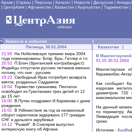
Архив
|
Страны
|
Персоны
|
Каталог
|
Новости
|
Дискуссии
|
Анекдо
|
ЦентрАзия
|
Афганистан
|
Казахстан
|
Кыргызстан
|
Таджикистан
|
Новости и события
|
Пятница, 30.01.2004
Казахстан
|
21:50
На Нобелевскую премию мира 2004
В Мангистауско
года номинированы: Блэр, Буш, Гитлер и т.п.
01:25 30.01.2004
20:52
П.Блич (британский контрабандист):
Индийцы отпустили русских летчиков именно
Мангистауская о
потому, что они - русские
Каражанбас-Актау"
19:23
Свободный Ирак потребует возврата
взяток, розданных Саддамом
Как сообщает Ка
18:04
Торжество гуманизма. Пентагон
коррозии метал
освободил из Гуантанамо трех детей от 12
диаметром 720 
до 15 лет
максимальном мес
16:00
В.Путин поздравил И.Каримова с днем
рождения
На данный момент
15:01
В Узбекистане за год за незаконный
по периметру. А
оборот наркотиков задержано 177 граждан
Ликвидация посл
СНГ и дальнего зарубежья
сроки.
14:12
"Рыжий". В.Снегирев выпустил
интересную книгу об Афгане
Источник -
КазИн