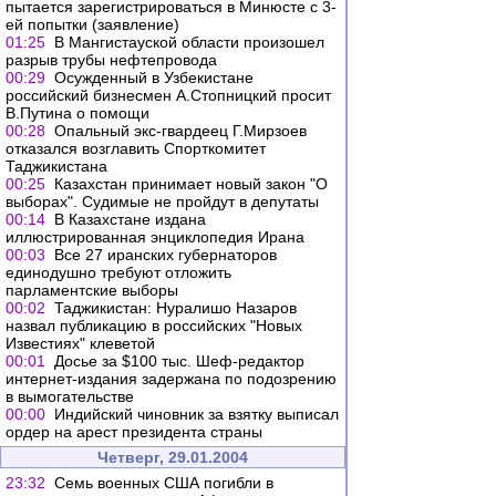
пытается зарегистрироваться в Минюсте с 3-
ей попытки (заявление)
01:25
В Мангистауской области произошел
разрыв трубы нефтепровода
00:29
Осужденный в Узбекистане
российский бизнесмен А.Стопницкий просит
В.Путина о помощи
00:28
Опальный экс-гвардеец Г.Мирзоев
отказался возглавить Спорткомитет
Таджикистана
00:25
Казахстан принимает новый закон "О
выборах". Судимые не пройдут в депутаты
00:14
В Казахстане издана
иллюстрированная энциклопедия Ирана
00:03
Все 27 иранских губернаторов
единодушно требуют отложить
парламентские выборы
00:02
Таджикистан: Нуралишо Назаров
назвал публикацию в российских "Новых
Известиях" клеветой
00:01
Досье за $100 тыс. Шеф-редактор
интернет-издания задержана по подозрению
в вымогательстве
00:00
Индийский чиновник за взятку выписал
ордер на арест президента страны
Четверг, 29.01.2004
23:32
Семь военных США погибли в