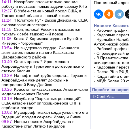
14:11
Назарбаев положительно оценил
Постоянный адрес
работу и поставил новые задачи своему КНБ
12:27
В Узбекистане новый посол США, в
Ташкентской области - новый хоким
11:24
"Политком Ру" - Вызов Джейхана. США
сколачивают инвесторов
Новости Казахст
11:15
Стоп, колеса! Россия отказывается
-
Рабочий график 
пускать к себе таджикский поезд
-
Кадровые перес
11:06
Книга И.Каримова издана в Кувейте.
-
Нурлыбек Налиб
Интерес - "огромный"
Актюбинской обла
10:54
Не выдержало сердце. Скончался
-
Рабочий график 
аким затопляемого на юге Казахстана
-
Справедливый до
Шардаринского района
-
В Правительстве
10:40
Опять провал? Иран мешает
авиационного топ
Азербайджану и Туркмении договориться о
-
Кадровые перес
статусе Каспия
-
Посол РК в РФ Д
10:29
На нефтяной трубе сидели... Грузия и
-
Когда тайна ста
Азербайджан уже делят доходы не
-
МВД: Более 20 с
построенной Баку-Джейхан
10:26
Красота по-казахстански. Алматинские
Перейти на верс
модели покоряют Париж
©
CentrAsia
10:19
Инкубатор "бархатных революций".
США натаскивают оппозиционеров СНГ в
сербском лагере
10:02
Мушарраф плакал когда узнал, что его
"ядерщик" продал секреты Ирану и Ливии
09:57
Новым послом Азербайджана в
Казахстане стал Лятиф Гандилов