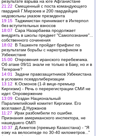
результате взрыва на юге Афганистане
21:22
Смещенный с поста командующего
гвардией Г.Мирзоев и 200 гвардейцев
недовольны указом президента
19:15
Таджикистан принимают в Интерпол
без вступительных взносов
18:07
Сара Назарбаева продолжает
внедрять в школы предмет "Самопознание"...
собственного сочинения
18:02
В Ташкенте пройдет брифинг по
результатам борьбы с наркотрафиком в
Узбекистане
15:00
Откровения иранского перебежчика.
Об атаке 09/11 знали не только в Баку, но и в
Тегеране?
14:01
Задачи правозащитников Узбекистана
в условиях псевдолиберизации
13:12
К.Осмонов (1-й вице-премьер
Киргизии) - Речь о перерегистрации СМИ не
идет. Опровержение
13:09
Создан Национальный
Паралимпийский комитет Киргизии. Его
возглавил Д.Нуржанов
11:27
Ирак разбомбили по ошибке.
Признания американского инспектора, не
нашедшего ОМП
10:37
Д.Ахметов (премьер Казахстана) - "Я
езжу на велосипеде по 30-40 километров..."