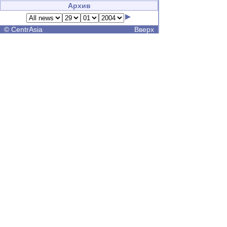
Архив
©
CentrAsia
Вверх