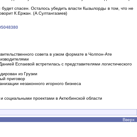
 будет спасен. Осталось убедить власти Кызылорды в том, что не
говорит К.Ержан. (А.Султангазиев)
105048380
вительственного совета в узком формате в Чолпон-Ате
оизводителями
 Данией Еспаевой встретилась с представителями логистического
дирован из Грузии
ный приговор
анизации незаконного игорного бизнеса
и социальными проектами в Актюбинской области
Вверх