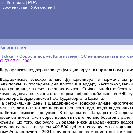
ты
|
Контакты
|
PDA
Туркменистан
|
Узбекистан
|
Кыргызстан
|
"Кабар" - Сброс в норме. Киргизские ГЭС не виноваты в пото
00:53 07.01.2005
Шардаринское водохранилище функционирует в нормальном режиме
Шардаринское водохранилище функционирует в нормальном ре
Кызылорды. В последние дни приток в Шардару несколько увелич
водохранилище за счет осенних сливов. Сейчас, чтобы избежать
мимо гидроузлов. Кыргызстан держит сброс стабильно на 640 ку
директора Шардаринской ГЭС Кудайбергена Ержана.
На сегодняшний день в Шардаринском водохранилище накоплено 2
меньше, чем на этот же период прошлого года, когда водохранил
стабильно высоких попусков. В среднем из Шардары в Сырдарью
прошлой зимой такой сброс привел к подтоплению берегов в район
объемы. До того, как русло Сырдарьи ниже Шардаринского водох
реку поступало в среднем 400-500 куб. м в секунду. На сегодняш
чему Арал получил в 2004 году рекордное за многие годы количес