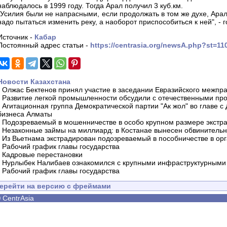
наблюдалось в 1999 году. Тогда Арал получил 3 куб.км.
"Усилия были не напрасными, если продолжать в том же духе, Арал
надо пытаться изменить реку, а наоборот приспособиться к ней", - 
Источник -
Кабар
Постоянный адрес статьи -
https://centrasia.org/newsA.php?st=1
Новости Казахстана
-
Олжас Бектенов принял участие в заседании Евразийского межпра
-
Развитие легкой промышленности обсудили с отечественными пр
-
Агитационная группа Демократической партии "Ак жол" во главе с
бизнеса Алматы
-
Подозреваемый в мошенничестве в особо крупном размере экстра
-
Незаконные займы на миллиард: в Костанае вынесен обвинитель
-
Из Вьетнама экстрадирован подозреваемый в пособничестве в орг
-
Рабочий график главы государства
-
Кадровые перестановки
-
Нурлыбек Налибаев ознакомился с крупными инфраструктурными 
-
Рабочий график главы государства
ерейти на версию с фреймами
©
CentrAsia