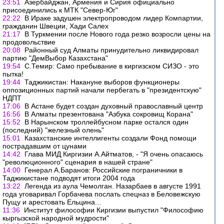
23:51
Азербайджан, Армения и Сирия официально
присоединились к МТК "Север-Юг"
22:22
В Ираке задушен электропроводом лидер Компартии,
гражданин Швеции, Хади Салех
21:17
В Туркмении после Нового года резко возросли цены на
продовольствие
20:08
Районный суд Алматы принудительно ликвидировал
партию "ДемВыбор Казахстана"
19:54
С.Темир: Само пребывание в киргизском СИЗО - это
пытка!
19:44
Таджикистан: Накануне выборов функционеры
оппозиционных партий начали пербегать в "президентскую"
НДПТ
17:06
В Астане будет создан духовный православный центр
16:56
В Алматы презентована "Азбука сокровищ Корана"
15:52
В Нарынском троллейбусном парке остался один
(последний) "железный олень"
15:01
Казахстанские интеллигенты создали Фонд помощи
пострадавшим от цунами
14:42
Глава МИД Киргизии А.Айтматов, - "Я очень опасаюсь
"революционного" сценария в нашей стране"
14:00
Генерал А.Баранов: Российские пограничники в
Таджикистане подводят итоги 2004 года
13:22
Легенда из аула Чемолган. Назарбаев в августе 1991
года уговаривал Горбачева послать спецназ в Беловежскую
Пущу и арестовать Ельцина...
11:36
Институт философии Киргизии выпустил "Философию
кыргызской народной мудрости"