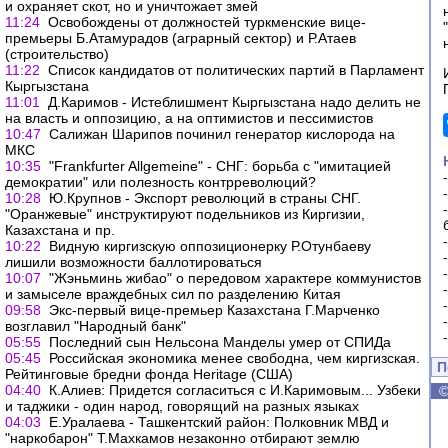
и охраняет скот, но и уничтожает змей
11:24
Освобождены от должностей туркменские вице-
премьеры Б.Атамурадов (аграрный сектор) и Р.Атаев
(строительство)
11:22
Список кандидатов от политических партий в Парламент
Кыргызстана
11:01
Д.Каримов - Истеблишмент Кыргызстана надо делить не
на власть и оппозицию, а на оптимистов и пессимистов
10:47
Салижан Шарипов починил генератор кислорода на
МКС
10:35
"Frankfurter Allgemeine" - СНГ: борьба с "имитацией
демократии" или полезность контрреволюций?
10:28
Ю.Крупнов - Экспорт революций в страны СНГ.
"Оранжевые" инструктируют подельников из Киргизии,
Казахстана и пр.
10:22
Видную киргизскую оппозиционерку Р.Отунбаеву
лишили возможности баллотироваться
10:07
"Жэньминь жибао" о передовом характере коммунистов
и замыселе враждебных сил по разделению Китая
09:58
Экс-первый вице-премьер Казахстана Г.Марченко
возглавил "Народный банк"
05:55
Последний сын Нельсона Манделы умер от СПИДа
05:45
Российская экономика менее свободна, чем киргизская.
П
Рейтинговые бредни фонда Heritage (США)
04:40
К.Алиев: Придется согласиться с И.Каримовым... Узбеки
и таджики - один народ, говорящий на разных языках
04:03
Е.Уралаева - Ташкентский район: Полковник МВД и
"наркобарон" Т.Махкамов незаконно отбирают землю