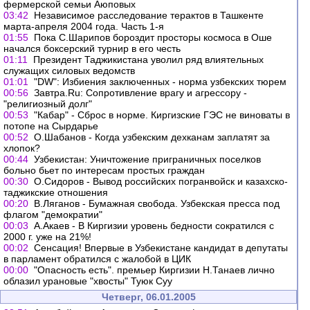
фермерской семьи Аюповых
03:42
Независимое расследование терактов в Ташкенте
марта-апреля 2004 года. Часть 1-я
01:55
Пока С.Шарипов бороздит просторы космоса в Оше
начался боксерский турнир в его честь
01:11
Президент Таджикистана уволил ряд влиятельных
служащих силовых ведомств
01:01
"DW": Избиения заключенных - норма узбекских тюрем
00:56
Завтра.Ru: Сопротивление врагу и агрессору -
"религиозный долг"
00:53
"Кабар" - Сброс в норме. Киргизские ГЭС не виноваты в
потопе на Сырдарье
00:52
О.Шабанов - Когда узбекским дехканам заплатят за
хлопок?
00:44
Узбекистан: Уничтожение приграничных поселков
больно бьет по интересам простых граждан
00:30
О.Сидоров - Вывод российских погранвойск и казахско-
таджикские отношения
00:20
В.Ляганов - Бумажная свобода. Узбекская пресса под
флагом "демократии"
00:03
А.Акаев - В Киргизии уровень бедности сократился с
2000 г. уже на 21%!
00:02
Сенсация! Впервые в Узбекистане кандидат в депутаты
в парламент обратился с жалобой в ЦИК
00:00
"Опасность есть". премьер Киргизии Н.Танаев лично
облазил урановые "хвосты" Туюк Суу
Четверг, 06.01.2005