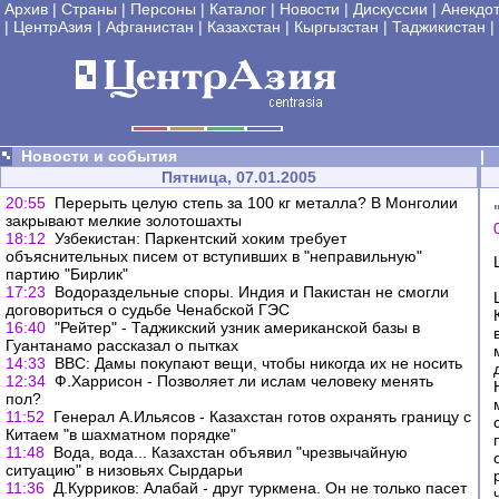
Архив
|
Страны
|
Персоны
|
Каталог
|
Новости
|
Дискуссии
|
Анекдо
|
ЦентрАзия
|
Афганистан
|
Казахстан
|
Кыргызстан
|
Таджикистан
|
Новости и события
|
Пятница, 07.01.2005
20:55
Перерыть целую степь за 100 кг металла? В Монголии
закрывают мелкие золотошахты
18:12
Узбекистан: Паркентский хоким требует
объяснительных писем от вступивших в "неправильную"
партию "Бирлик"
17:23
Водораздельные споры. Индия и Пакистан не смогли
договориться о судьбе Ченабской ГЭС
16:40
"Рейтер" - Таджикский узник американской базы в
Гуантанамо рассказал о пытках
14:33
BBC: Дамы покупают вещи, чтобы никогда их не носить
12:34
Ф.Харрисон - Позволяет ли ислам человеку менять
пол?
11:52
Генерал А.Ильясов - Казахстан готов охранять границу с
Китаем "в шахматном порядке"
11:48
Вода, вода... Казахстан объявил "чрезвычайную
ситуацию" в низовьях Сырдарьи
11:36
Д.Курриков: Алабай - друг туркмена. Он не только пасет