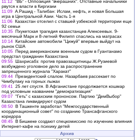
11:12
"ВБ" - Оппозиция "вчерашних". Отставные начальники
рвутся к власти в Киргизии
11:09
А.Рашид - Талибан: Ислам, нефть, и новая Большая
игра в Центральной Азии. Часть 1-я
11:06
Казахстан отселил с ставшей узбекской территории еще
92 семьи
10:35
Пхукетская трагедия казахстанцев Алексеевых. 9-
месячный Марк и 8-летний Филипп спаслись на матрасах
10:14
Китайские автомобили "Цижуй" впервые выйдут на
рынок США
10:05
Перед американским военным судом в Гуантанамо
предстал гражданин Казахстана
09:55
Шахрисабз: против правозащитницы Ж.Рузиевой
возбуждено уголовное дело за распространение
запрещенного журнала "Харакат"
09:44
Президентский слалом. Назарбаев рассекает по
Чимбулаку на горных лыжах
09:41
25 лет спустя. В Афганистане продолжается кошмар
под условным названием "демократизация"
09:07
"Геть" с казахским прононсом. Партию "ДемВыбор"
Казахстана ликвидируют судом
08:50
В Ташкенте заработал "Межгосударственный
координационный совет" по созданию Трансафганского
коридора
08:45
В Бишкеке создают спецкомиссию по изучению влияния
Интернет-кафе на психику детей
Архив