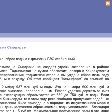
пе на Сырдарье
, сброс воды с кыргызских ГЭС стабильный
жиме, а Сырдарья не создает угрозы затопления в районе
ился. Таджикистан не сумел обеспечить резерв в Кайракумском
 переполнения, таджикская сторона вынуждена сбрасывать воду
б. м в секунду. Об этом сообщает "Казинформ" со ссылкой на
 млрд. 937 млн. куб. м воды. Это на 1 млрд. 600 млн. куб. м
ище оказалось переполненным. Резерв удается держать за счет
 ежесекундно сбрасывается от 650 до 750 куб. м воды. Если
е Кызылорды, то в этом году река свободно пропускает подобные
ранилища было приведено в порядок, из искусственного моря в
ний день количество сбрасываемой воды увеличилось. Благодаря
тво воды - 5 куб.км. Максимальное поступление воды в это море