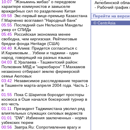
10:07
"Жэньминь жибао" о передовом
Актюбинской обла
характере коммунистов и замыселе
-
Рабочий график 
враждебных сил по разделению Китая
09:58
Экс-первый вице-премьер Казахстана
Перейти на верс
Г.Марченко возглавил "Народный банк"
©
CentrAsia
05:55
Последний сын Нельсона Манделы
умер от СПИДа
05:45
Российская экономика менее
свободна, чем киргизская. Рейтинговые
бредни фонда Heritage (США)
04:40
К.Алиев: Придется согласиться с
И.Каримовым... Узбеки и таджики - один
народ, говорящий на разных языках
04:03
Е.Уралаева - Ташкентский район:
Полковник МВД и "наркобарон" Т.Махкамов
незаконно отбирают землю фермерской
семьи Аюповых
03:42
Независимое расследование терактов
в Ташкенте марта-апреля 2004 года. Часть 1-
я
01:55
Пока С.Шарипов бороздит просторы
космоса в Оше начался боксерский турнир в
его честь
01:11
Президент Таджикистана уволил ряд
влиятельных служащих силовых ведомств
01:01
"DW": Избиения заключенных - норма
узбекских тюрем
00:56
Завтра.Ru: Сопротивление врагу и