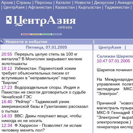
Архив
|
Страны
|
Персоны
|
Каталог
|
Новости
|
Дискуссии
|
Анекдо
|
ЦентрАзия
|
Афганистан
|
Казахстан
|
Кыргызстан
|
Таджикистан
|
Новости и события
|
Пятница, 07.01.2005
ЦентрАзия
|
20:55
Перерыть целую степь за 100 кг
Салижан Шарипо
металла? В Монголии закрывают мелкие
10:47 07.01.2005
золотошахты
18:12
Узбекистан: Паркентский хоким
Шарипов починил 
требует объяснительных писем от
вступивших в "неправильную" партию
На Международно
"Бирлик"
управления поле
17:23
Водораздельные споры. Индия и
экспедиции МКС
Пакистан не смогли договориться о судьбе
"Электрон".
Ченабской ГЭС
16:40
"Рейтер" - Таджикский узник
Причиной "новог
американской базы в Гуантанамо рассказал
магистраль пузыр
о пытках
МКС-9 Геннадий П
14:33
BBC: Дамы покупают вещи, чтобы
"Электроне" выра
никогда их не носить
электролизером.
12:34
Ф.Харрисон - Позволяет ли ислам
генератора кисло
человеку менять пол?