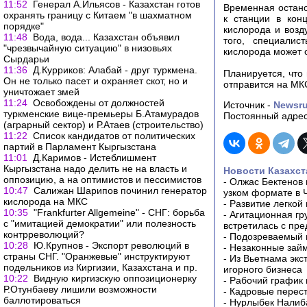
11:52
Генерал А.Ильясов - Казахстан готов
Временная остано
охранять границу с Китаем "в шахматном
к станции в кон
порядке"
кислорода и возд
11:48
Вода, вода... Казахстан объявил
того, специалис
"чрезвычайную ситуацию" в низовьях
кислорода может 
Сырдарьи
11:36
Д.Курриков: Алабай - друг туркмена.
Планируется, что
Он не только пасет и охраняет скот, но и
отправится на МКС
уничтожает змей
11:24
Освобождены от должностей
Источник -
Newsr
туркменские вице-премьеры Б.Атамурадов
Постоянный адрес
(аграрный сектор) и Р.Атаев (строительство)
11:22
Список кандидатов от политических
партий в Парламент Кыргызстана
11:01
Д.Каримов - Истеблишмент
Кыргызстана надо делить не на власть и
Новости Казахст
оппозицию, а на оптимистов и пессимистов
-
Олжас Бектенов 
10:47
Салижан Шарипов починил генератор
узком формате в 
кислорода на МКС
-
Развитие легкой
10:35
"Frankfurter Allgemeine" - СНГ: борьба
-
Агитационная гр
с "имитацией демократии" или полезность
встретилась с пр
контрреволюций?
-
Подозреваемый в
10:28
Ю.Крупнов - Экспорт революций в
-
Незаконные займ
страны СНГ. "Оранжевые" инструктируют
-
Из Вьетнама экс
подельников из Киргизии, Казахстана и пр.
игорного бизнеса
10:22
Видную киргизскую оппозиционерку
-
Рабочий график 
Р.Отунбаеву лишили возможности
-
Кадровые перес
баллотироваться
-
Нурлыбек Налиб