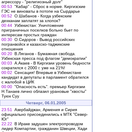
агрессору - "религиозный долг"
00:53
"Кабар" - Сброс в норме. Киргизские
ГЭС не виноваты в потопе на Сырдарье
00:52
О.Шабанов - Когда узбекским
дехканам заплатят за хлопок?
00:44
Узбекистан: Уничтожение
приграничных поселков больно бьет по
интересам простых граждан
00:30
О.Сидоров - Вывод российских
погранвойск и казахско-таджикские
отношения
00:20
В.Ляганов - Бумажная свобода.
Узбекская пресса под флагом "демократии"
00:03
А.Акаев - В Киргизии уровень бедности
сократился с 2000 г. уже на 21%!
00:02
Сенсация! Впервые в Узбекистане
кандидат в депутаты в парламент обратился
с жалобой в ЦИК
00:00
"Опасность есть". премьер Киргизии
Н.Танаев лично облазил урановые "хвосты"
Туюк Суу
Четверг, 06.01.2005
23:51
Азербайджан, Армения и Сирия
официально присоединились к МТК "Север-
Юг"
22:22
В Ираке задушен электропроводом
лидер Компартии, гражданин Швеции, Хади