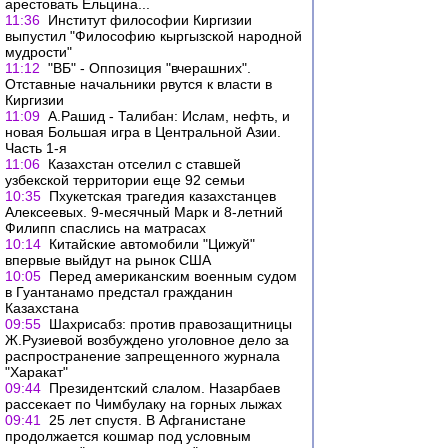
арестовать Ельцина...
11:36
Институт философии Киргизии
выпустил "Философию кыргызской народной
мудрости"
11:12
"ВБ" - Оппозиция "вчерашних".
Отставные начальники рвутся к власти в
Киргизии
11:09
А.Рашид - Талибан: Ислам, нефть, и
новая Большая игра в Центральной Азии.
Часть 1-я
11:06
Казахстан отселил с ставшей
узбекской территории еще 92 семьи
10:35
Пхукетская трагедия казахстанцев
Алексеевых. 9-месячный Марк и 8-летний
Филипп спаслись на матрасах
10:14
Китайские автомобили "Цижуй"
впервые выйдут на рынок США
10:05
Перед американским военным судом
в Гуантанамо предстал гражданин
Казахстана
09:55
Шахрисабз: против правозащитницы
Ж.Рузиевой возбуждено уголовное дело за
распространение запрещенного журнала
"Харакат"
09:44
Президентский слалом. Назарбаев
рассекает по Чимбулаку на горных лыжах
09:41
25 лет спустя. В Афганистане
продолжается кошмар под условным