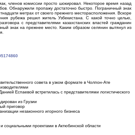
ак, членов комиссии просто шокировал. Некоторое время назад
лбов. Обнаружили пропажу достаточно быстро. Пограничный знак
ятнадцати метрах от своего прежнего месторасположения. Вскоре
ения рубежа решил житель Узбекистана. С какой точно целью,
разговора с представителями казахстанских властей гражданин
чный знак на прежнее место. Каким образом селянин вытянул из
я.
105174860
вительственного совета в узком формате в Чолпон-Ате
оизводителями
 Данией Еспаевой встретилась с представителями логистического
дирован из Грузии
ный приговор
анизации незаконного игорного бизнеса
и социальными проектами в Актюбинской области