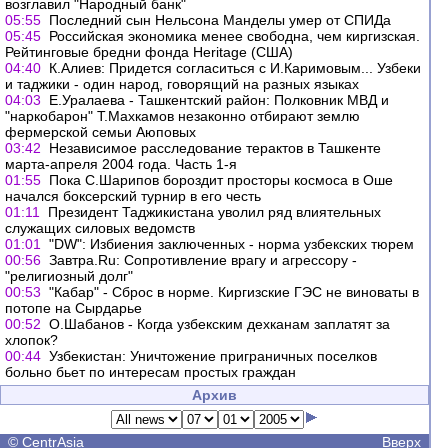
возглавил "Народный банк"
05:55
Последний сын Нельсона Манделы умер от СПИДа
05:45
Российская экономика менее свободна, чем киргизская.
Рейтинговые бредни фонда Heritage (США)
04:40
К.Алиев: Придется согласиться с И.Каримовым... Узбеки
и таджики - один народ, говорящий на разных языках
04:03
Е.Уралаева - Ташкентский район: Полковник МВД и
"наркобарон" Т.Махкамов незаконно отбирают землю
фермерской семьи Аюповых
03:42
Независимое расследование терактов в Ташкенте
марта-апреля 2004 года. Часть 1-я
01:55
Пока С.Шарипов бороздит просторы космоса в Оше
начался боксерский турнир в его честь
01:11
Президент Таджикистана уволил ряд влиятельных
служащих силовых ведомств
01:01
"DW": Избиения заключенных - норма узбекских тюрем
00:56
Завтра.Ru: Сопротивление врагу и агрессору -
"религиозный долг"
00:53
"Кабар" - Сброс в норме. Киргизские ГЭС не виноваты в
потопе на Сырдарье
00:52
О.Шабанов - Когда узбекским дехканам заплатят за
хлопок?
00:44
Узбекистан: Уничтожение приграничных поселков
больно бьет по интересам простых граждан
Архив
©
CentrAsia
Вверх