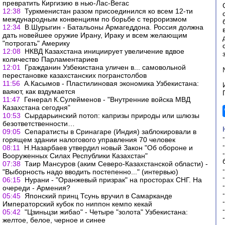
превратить Киргизию в нью-Лас-Вегас
12:38
Туркменистан разом присоединился ко всем 12-ти
международным конвенциям по борьбе с терроризмом
12:34
В.Шурыгин - Батальоны Армагеддона. Россия должна
дать новейшее оружие Ирану, Ираку и всем желающим
"потрогать" Америку
12:08
НКВД Казахстана инициирует увеличение вдвое
количество Парламентариев
12:01
Гражданин Узбекистана уличен в... самовольной
перестановке казахстанских погранстолбов
11:56
А.Касымов - Пластилиновая экономика Узбекистана:
ваяют, как вздумается
11:47
Генерал К.Сулейменов - "Внутренние войска МВД
Казахстана сегодня"
10:53
Сырдарьинский потоп: капризы природы или шлюзы
безответственности…
09:05
Сепаратисты в Сринагаре (Индия) заблокировали в
горящем здании налогового управления 70 человек
08:11
Н.Назарбаев утвердил новый Закон "Об обороне и
Вооруженных Силах Республики Казахстан"
07:38
Таир Мансуров (аким Северо-Казахстанской области) -
"Выборность надо вводить постепенно..." (интервью)
06:15
Нурани - "Оранжевый призрак" на просторах СНГ. На
очереди - Армения?
05:45
Японский принц Тсунь вручил в Самарканде
Императорский кубок по ниппон кемпо кекай
05:42
"Цзиньцзи жибао" - Четыре "золота" Узбекистана:
желтое, белое, черное и синее