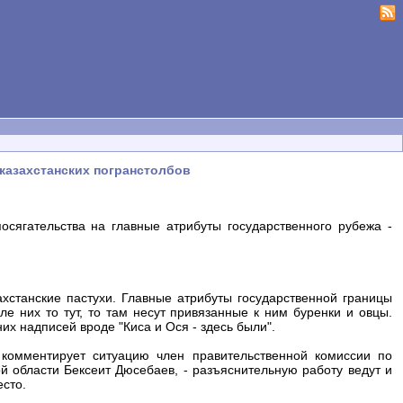
 казахстанских погранстолбов
посягательства на главные атрибуты государственного рубежа -
хстанские пастухи. Главные атрибуты государственной границы
е них то тут, то там несут привязанные к ним буренки и овцы.
их надписей вроде "Киса и Ося - здесь были".
 комментирует ситуацию член правительственной комиссии по
 области Бексеит Дюсебаев, - разъяснительную работу ведут и
сто.