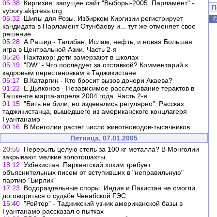
05:38
Киргизия: запущен сайт "Выборы-2005. Парламент" -
П
vybory.akipress.org
05:32
Шипы для Розы. Избирком Киргизии регистрирует
кандидата в Парламент Отунбаеву и... тут же отменяет свое
решение
05:28
А.Рашид - Талибан: Ислам, нефть, и новая Большая
игра в Центральной Азии. Часть 2-я
05:26
Пахтакор: дети замерзают в школах
05:19
"DW" - Что последует за отставкой? Комментарий к
кадровым перестановкам в Таджикистане
05:17
В.Катаргин - Кто бросит вызов дочери Акаева?
01:22
Е.Дьяконов - Независимое расследование терактов в
Ташкенте марта-апреля 2004 года. Часть 2-я
01:15
"Бить не били, но издевались регулярно". Рассказ
таджикистанца, вышедшего из американского концлагеря
Гуантанамо
00:16
В Монголии растет число животноводов-тысячников
Пятница, 07.01.2005
20:55
Перерыть целую степь за 100 кг металла? В Монголии
закрывают мелкие золотошахты
18:12
Узбекистан: Паркентский хоким требует
объяснительных писем от вступивших в "неправильную"
партию "Бирлик"
17:23
Водораздельные споры. Индия и Пакистан не смогли
договориться о судьбе Ченабской ГЭС
16:40
"Рейтер" - Таджикский узник американской базы в
Гуантанамо рассказал о пытках