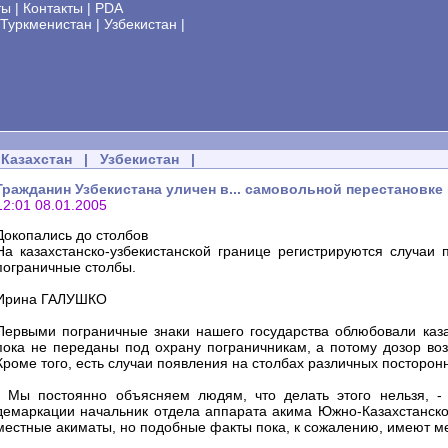
ты
|
Контакты
|
PDA
Туркменистан
|
Узбекистан
|
Казахстан
|
Узбекистан
|
Гражданин Узбекистана уличен в... самовольной перестановке
12:01 08.01.2005
Докопались до столбов
На казахстанско-узбекистанской границе регистрируются случаи 
пограничные столбы.
Ирина ГАЛУШКО
Первыми пограничные знаки нашего государства облюбовали каза
пока не переданы под охрану пограничникам, а потому дозор возл
Кроме того, есть случаи появления на столбах различных посторонн
- Мы постоянно объясняем людям, что делать этого нельзя, -
демаркации начальник отдела аппарата акима Южно-Казахстанской
местные акиматы, но подобные факты пока, к сожалению, имеют ме