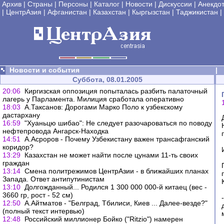
Архив
|
Страны
|
Персоны
|
Каталог
|
Новости
|
Дискуссии
|
Анекдо
|
ЦентрАзия
|
Афганистан
|
Казахстан
|
Кыргызстан
|
Таджикистан
|
Новости и события
|
Суббота, 08.01.2005
20:06
Киргизская оппозиция попыталась разбить палаточный
лагерь у Парламента. Милиция сработала оперативно
18:03
А.Таксанов: Дорогами Марко Поло к узбекскому
дастархану
16:59
"Хуаньцю шибао": Не следует разочароваться по поводу
нефтепровода Ангарск-Находка
14:51
А.Асроров - Почему Узбекистану важен трансафганский
коридор?
13:29
Казахстан не может найти после цунами 11-ть своих
граждан
13:14
Смена политрежимов ЦентрАзии - в ближайших планах
Запада. Ответ антипутинистам
13:10
Долгожданный... Родился 1 300 000 000-й китаец (вес -
3660 гр, рост - 52 см)
12:50
А.Айтматов - "Белград, Тбилиси, Киев ... Далее-везде?"
(полный текст интервью)
12:48
Российский миллионер Бойко ("Ritzio") намерен