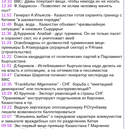
14:33
BBC: Дамы покупают вещи, чтобы никогда их не носить
12:34
Ф.Харрисон - Позволяет ли ислам человеку менять
пол?
11:52
Генерал А.Ильясов - Казахстан готов охранять границу с
Китаем "в шахматном порядке"
11:48
Вода, вода... Казахстан объявил "чрезвычайную
ситуацию" в низовьях Сырдарьи
11:36
Д.Курриков: Алабай - друг туркмена. Он не только пасет
и охраняет скот, но и уничтожает змей
11:24
Освобождены от должностей туркменские вице-
премьеры Б.Атамурадов (аграрный сектор) и Р.Атаев
(строительство)
11:22
Список кандидатов от политических партий в Парламент
Кыргызстана
11:01
Д.Каримов - Истеблишмент Кыргызстана надо делить не
на власть и оппозицию, а на оптимистов и пессимистов
10:47
Салижан Шарипов починил генератор кислорода на
МКС
10:35
"Frankfurter Allgemeine" - СНГ: борьба с "имитацией
демократии" или полезность контрреволюций?
10:28
Ю.Крупнов - Экспорт революций в страны СНГ.
"Оранжевые" инструктируют подельников из Киргизии,
Казахстана и пр.
10:22
Видную киргизскую оппозиционерку Р.Отунбаеву
лишили возможности баллотироваться
10:07
"Жэньминь жибао" о передовом характере коммунистов
и замыселе враждебных сил по разделению Китая
09:58
Экс-первый вице-премьер Казахстана Г.Марченко