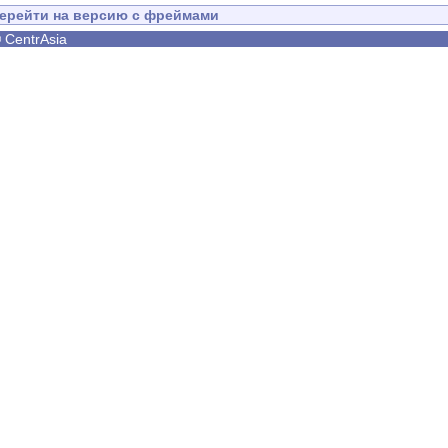
ерейти на версию с фреймами
©
CentrAsia