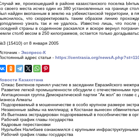
Случай же, произошедший в районе казахстанского поселка Ынтым
со своего места исчез один из 380 установленных на границе сто
был найден вкопанным в землю на узбекистанской территории, в п
выяснилось, что скорректировать таким образом линию прохожд
доподлинно узнать так и не удалось. Известно лишь, что после 
соседней страны в содеянном раскаялся и вскоре вернул пограни
земли столб весом в 250 килограммов, остается только догадыватьс
№3 (15410) от 8 января 2005
Источник -
Экспресс-К
Постоянный адрес статьи -
https://centrasia.org/newsA.php?st=1
Новости Казахстана
-
Олжас Бектенов принял участие в заседании Евразийского межпра
-
Развитие легкой промышленности обсудили с отечественными пр
-
Агитационная группа Демократической партии "Ак жол" во главе с
бизнеса Алматы
-
Подозреваемый в мошенничестве в особо крупном размере экстра
-
Незаконные займы на миллиард: в Костанае вынесен обвинитель
-
Из Вьетнама экстрадирован подозреваемый в пособничестве в орг
-
Рабочий график главы государства
-
Кадровые перестановки
-
Нурлыбек Налибаев ознакомился с крупными инфраструктурными 
-
Рабочий график главы государства