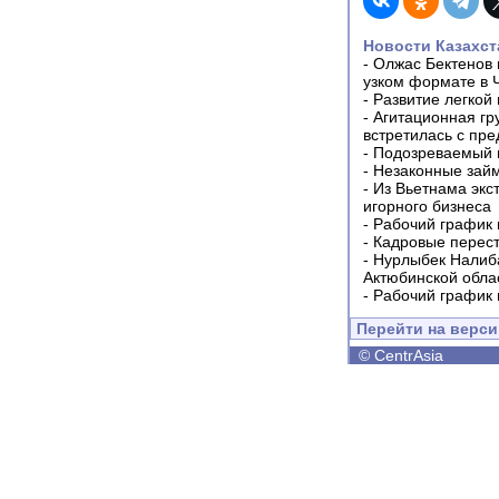
Новости Казахст
-
Олжас Бектенов 
узком формате в 
-
Развитие легкой
-
Агитационная гр
встретилась с пр
-
Подозреваемый в
-
Незаконные займ
-
Из Вьетнама экс
игорного бизнеса
-
Рабочий график 
-
Кадровые перес
-
Нурлыбек Налиб
Актюбинской обла
-
Рабочий график 
Перейти на верс
©
CentrAsia