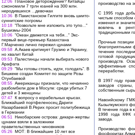
12:06
Плановое деторождение? Китайцы
производство на э
сэкономили 7 трлн юаней на 300 млн.
неродившихся ...девочках
С 1995 года доб
10:36
В Пакистанском Гилгите вновь шиито-
чистым способом 
суннитские погромы
изменил и значит
10:18
"Позвольте мне изложить это тупо..."
вовлечь в рент
Бушизмы-2004
традиционными г
10:06
"Океан движется на тебя..." Экс-
первый вице-премьер Казахстана
Прочные позиции 
Г.Марченко лично пережил цунами
благоприятными 
09:58
А.Акаев критикует Грузию и Украину,
течение последн
но хвалит Китай
готовой продукц
09:53
Палестинцы начали выбирать нового
производств. Ос
Арафата
эффективные спо
09:29
"Мы готовы стоять, идти, голодать". В
переработки.
Бишкеке создан Комитет по защите Розы
Отунбаевой
В 1997 году пра
08:55
Американцы признали, что нечаянно
заводов страны,
разбомбили дом в Мосуле: среди убитых 7
собственным сырь
детей и 3 женщины
07:47
К вопросу о корабельных крысах.
Навоийскому ГМК
Ближайший портфеленосец Дариги
Кызылкумского фо
Назарбаевой В.Рерих просит политубежища
В течение года в
в Германии
1998 года КФК п
06:51
Никобарские острова: дикари-жертвы
завода.
цунами взяли в заложники
правительственных чиновников
Производство фо
05:26
МОТ: В ближайшие 10 лет все
фосфоритах Алмал