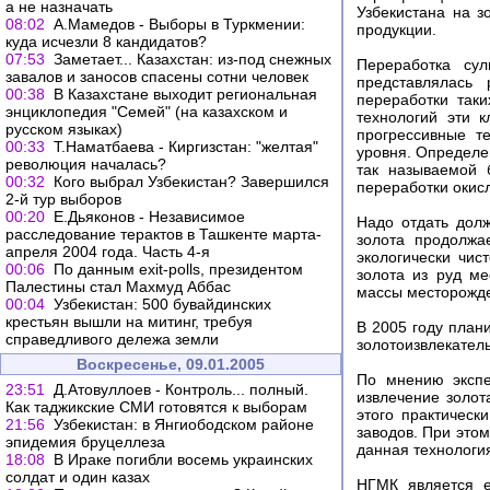
а не назначать
Узбекистана на з
08:02
А.Мамедов - Выборы в Туркмении:
продукции.
куда исчезли 8 кандидатов?
07:53
Заметает... Казахстан: из-под снежных
Переработка су
завалов и заносов спасены сотни человек
представлялась 
00:38
В Казахстане выходит региональная
переработки так
энциклопедия "Семей" (на казахском и
технологий эти 
русском языках)
прогрессивные т
00:33
Т.Наматбаева - Киргизстан: "желтая"
уровня. Определе
революция началась?
так называемой 
00:32
Кого выбрал Узбекистан? Завершился
переработки окис
2-й тур выборов
00:20
Е.Дьяконов - Независимое
Надо отдать дол
расследование терактов в Ташкенте марта-
золота продолжа
апреля 2004 года. Часть 4-я
экологически чис
00:06
По данным exit-polls, президентом
золота из руд м
Палестины стал Махмуд Аббас
массы месторожде
00:04
Узбекистан: 500 бувайдинских
крестьян вышли на митинг, требуя
В 2005 году пла
справедливого дележа земли
золотоизвлекател
Воскресенье, 09.01.2005
По мнению экспе
23:51
Д.Атовуллоев - Контроль... полный.
извлечение золот
Как таджикские СМИ готовятся к выборам
этого практическ
21:56
Узбекистан: в Янгиободском районе
заводов. При это
эпидемия бруцеллеза
данная технологи
18:08
В Ираке погибли восемь украинских
солдат и один казах
НГМК является е