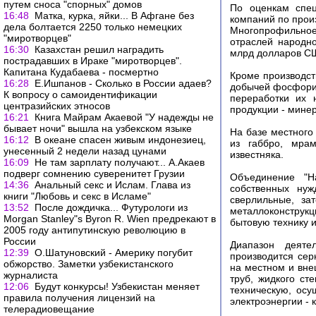
путем сноса "спорных" домов
По оценкам спец
16:48
Матка, курка, яйки... В Афгане без
компаний по произ
дела болтается 2250 только немецких
Многопрофильное
"миротворцев"
отраслей народн
16:30
Казахстан решил наградить
млрд долларов С
пострадавших в Ираке "миротворцев".
Капитана Кудабаева - посмертно
Кроме производст
16:28
Е.Ишпанов - Сколько в России адаев?
добычей фосфорит
К вопросу о самоидентификации
переработки их 
центразийских этносов
продукции - минер
16:21
Книга Майрам Акаевой "У надежды не
бывает ночи" вышла на узбекском языке
На базе местного
16:12
В океане спасен живым индонезиец,
из габбро, мрам
унесенный 2 недели назад цунами
известняка.
16:09
Не там зарплату получают... А.Акаев
подверг сомнению суверенитет Грузии
Объединение "Н
14:36
Анальный секс и Ислам. Глава из
собственных нуж
книги "Любовь и секс в Исламе"
сверлильные, за
13:52
После дождичка... Футурологи из
металлоконструкц
Morgan Stanley"s Byron R. Wien предрекают в
бытовую технику и
2005 году антипутинскую революцию в
России
Диапазон деяте
12:39
О.Шатуновский - Америку погубит
производится сер
обжорство. Заметки узбекистанского
на местном и вне
журналиста
труб, жидкого ст
12:06
Будут конкурсы! Узбекистан меняет
техническую, осу
правила получения лицензий на
электроэнергии - 
телерадиовещание