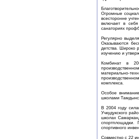
Благотворительн
Огромные социаль
всесторонне учте
включает в себя
санаториях проф
Регулярно выдел
Оказываются бес
детства. Широко 
изучению и утвер
Комбинат в 20
производственн
материально-те
производственно
комплекса.
Особое внимание
школами Тамдынско
В 2004 году сил
Учкудукского райо
школах Самаркан
спортплощадки. 
спортивного инве
Совместно с 22 и