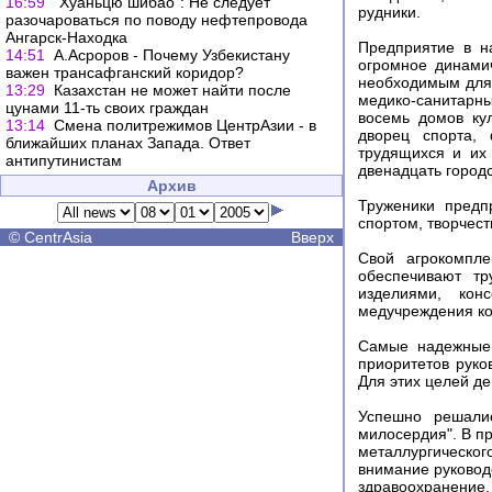
16:59
"Хуаньцю шибао": Не следует
рудники.
разочароваться по поводу нефтепровода
Ангарск-Находка
Предприятие в н
14:51
А.Асроров - Почему Узбекистану
огромное динами
важен трансафганский коридор?
необходимым для 
13:29
Казахстан не может найти после
медико-санитарн
цунами 11-ть своих граждан
восемь домов кул
13:14
Смена политрежимов ЦентрАзии - в
дворец спорта, 
ближайших планах Запада. Ответ
трудящихся и их
антипутинистам
двенадцать городс
Архив
Труженики предп
спортом, творчест
©
CentrAsia
Вверх
Свой агрокомпле
обеспечивают т
изделиями, кон
медучреждения ко
Самые надежные 
приоритетов руко
Для этих целей д
Успешно решалис
милосердия". В п
металлургическо
внимание руковод
здравоохранение.