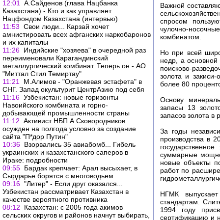
12:01
А.Сайденов (глава Нацбанка
Важной составляю
Казахстана) - Кто и как управляет
сельскохозяйств
Нацфондом Казахстана (интервью)
спросом пользую
11:53
Свои люди... Карзай хочет
чулочно-носочные
амнистировать всех афганских наркобаронов
комбинатом.
и их капиталы
11:26
Индийские "хозяева" в очередной раз
Но при всей шир
переименовали Карагандинский
недр, а основной 
металлургический комбинат. Теперь он - АО
поисково-разведо
"Миттал Стил Темиртау"
золота и закиси
11:21
М.Алимов - "Оранжевая эстафета" в
более 80 процент
СНГ. Запад окультурит ЦентрАзию под себя
11:16
Узбекистан: новые горизонты
Основу минераль
Навоийского комбината и горно-
запасы 13 золот
добывающей промышленности страны
запасов золота в 
11:12
Активист НБП А.Сковородников
осужден на полгода условно за создание
За годы независ
сайта "П*дор Путин"
производства в 2
10:36
Взорвались 35 авиабомб... Гибель
государственное
украинских и казахстанского саперов в
суммарные мощно
Ираке: подробности
новые объекты п
09:55
Бардак крепчает: Арал высыхает, в
работ по расшире
Сырдарье борятся с многоводьем
гидрометаллургич
09:16
"Литер" - Если друг оказался...
Узбекистан рассматривает Казахстан в
НГМК выпускает
качестве вероятного противника
стандартам. Сли
08:12
Казахстан: с 2005 года акимов
1994 году присв
сельских округов и районов начнут выбирать,
сертификацию и н