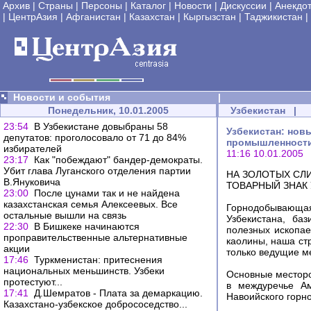
Архив
|
Страны
|
Персоны
|
Каталог
|
Новости
|
Дискуссии
|
Анекдо
|
ЦентрАзия
|
Афганистан
|
Казахстан
|
Кыргызстан
|
Таджикистан
|
Новости и события
|
Понедельник, 10.01.2005
Узбекистан
|
23:54
В Узбекистане довыбраны 58
Узбекистан: нов
депутатов: проголосовало от 71 до 84%
промышленности
избирателей
11:16 10.01.2005
23:17
Как "побеждают" бандер-демократы.
Убит глава Луганского отделения партии
НА ЗОЛОТЫХ СЛ
В.Януковича
ТОВАРНЫЙ ЗНАК
23:00
После цунами так и не найдена
казахстанская семья Алексеевых. Все
Горнодобывающа
остальные вышли на связь
Узбекистана, ба
22:30
В Бишкеке начинаются
полезных ископае
проправительственные альтернативные
каолины, наша ст
акции
только ведущие ме
17:46
Туркменистан: притеснения
национальных меньшинств. Узбеки
Основные месторо
протестуют...
в междуречье Ам
17:41
Д.Шемратов - Плата за демаркацию.
Навоийского горн
Казахстано-узбекское добрососедство...