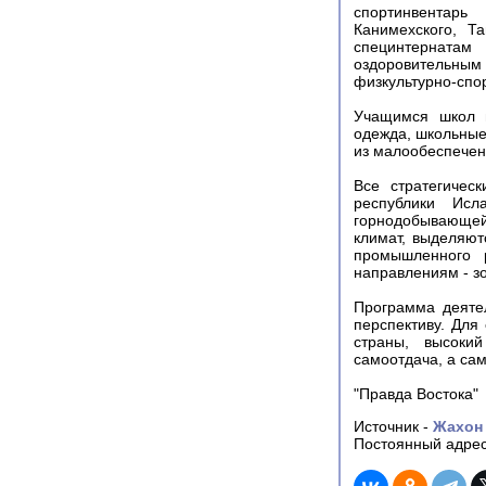
спортинвентарь
Канимехского, Та
специнтернатам
оздоровительны
физкультурно-спо
Учащимся школ и
одежда, школьные
из малообеспечен
Все стратегичес
республики Ис
горнодобывающей
климат, выделяю
промышленного 
направлениям - зо
Программа деяте
перспективу. Для
страны, высокий
самоотдача, а сам
"Правда Востока"
Источник -
Жахон
Постоянный адрес