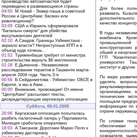
производство автозапчастей будет
переведено в развивающиеся страны
Для более полн
04:50
М.Чокай - Энвер-паша в советской
развивать Кызыл
России и ЦентрАзии: басмач или
дополнительног
революционер?
качество концент
03:09
США и Израиль сформировали
"Батальон смерти" для убийства
В годы независим
мусульманских деятелей
комбината. Кром
02:10
А.Саидов: Границы Узбекистана -
промышленной т
зеркало власти? Неприступные КПП и в
конструкторских
объезд куда хочешь...
обшей и неоргани
01:52
Туркменбаши требует от министра
ГГП "Кизилтепаг
строительства вepнуть $6 миллиoнoв
университет. Та
01:28
Е.Дьяконов - Независимое
институт и другие.
расследование терактов в Ташкенте марта-
апреля 2004 года. Часть 3-я
По мере развити
00:56
Б.Сейдахметова - Узбекистан: ОБСЕ в
уделять вопрос
Европе, а мы в Азии...
рекультивирова
00:00
Внимание, провокация! От имени
организациями,
"ЦентрАзии" рассылают тексты,
технические экс
дискредитирующие киргизскую оппозицию
посещали предпри
Суббота, 08.01.2005
информацию по в
охране окружающе
20:06
Киргизская оппозиция попыталась
разбить палаточный лагерь у Парламента.
По словам генер
Милиция сработала оперативно
обеспечивая о
18:03
А.Таксанов: Дорогами Марко Поло к
конкурентоспособ
узбекскому дастархану
созидателе, чьим