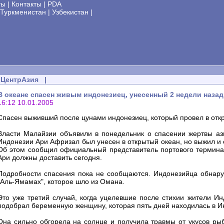
ты
|
Контакты
|
PDA
Туркменистан
|
Узбекистан
|
ЦентрАзия
|
В океане спасен живым индонезиец, унесенный 2 недели наза
16:12 10.01.2005
Спасен выживший после цунами индонезиец, который провел в отк
Власти Малайзии объявили в понедельник о спасении жертвы ази
Индонезии Ари Афризал был унесен в открытый океан, но выжил и
Об этом сообщил официальный представитель портового терминал
Ари должны доставить сегодня.
Подробности спасения пока не сообщаются. Индонезийца обнару
"Аль-Ямамах", которое шло из Омана.
Это уже третий случай, когда уцелевшие после стихии жители И
подобрал беременную женщину, которая пять дней находилась в И
Она сильно обгорела на солнце и получила травмы от укусов рыб