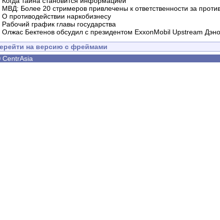
-
Когда тайна становится информацией
-
МВД: Более 20 стримеров привлечены к ответственности за проти
-
О противодействии наркобизнесу
-
Рабочий график главы государства
-
Олжас Бектенов обсудил с президентом ExxonMobil Upstream Дэн
ерейти на версию с фреймами
©
CentrAsia