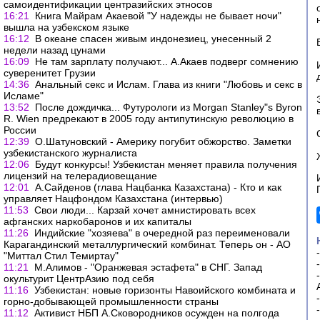
самоидентификации центразийских этносов
16:21
Книга Майрам Акаевой "У надежды не бывает ночи"
вышла на узбекском языке
16:12
В океане спасен живым индонезиец, унесенный 2
недели назад цунами
16:09
Не там зарплату получают... А.Акаев подверг сомнению
суверенитет Грузии
14:36
Анальный секс и Ислам. Глава из книги "Любовь и секс в
Исламе"
13:52
После дождичка... Футурологи из Morgan Stanley"s Byron
R. Wien предрекают в 2005 году антипутинскую революцию в
России
12:39
О.Шатуновский - Америку погубит обжорство. Заметки
узбекистанского журналиста
12:06
Будут конкурсы! Узбекистан меняет правила получения
лицензий на телерадиовещание
12:01
А.Сайденов (глава Нацбанка Казахстана) - Кто и как
управляет Нацфондом Казахстана (интервью)
11:53
Свои люди... Карзай хочет амнистировать всех
афганских наркобаронов и их капиталы
11:26
Индийские "хозяева" в очередной раз переименовали
Карагандинский металлургический комбинат. Теперь он - АО
"Миттал Стил Темиртау"
11:21
М.Алимов - "Оранжевая эстафета" в СНГ. Запад
окультурит ЦентрАзию под себя
11:16
Узбекистан: новые горизонты Навоийского комбината и
горно-добывающей промышленности страны
11:12
Активист НБП А.Сковородников осужден на полгода