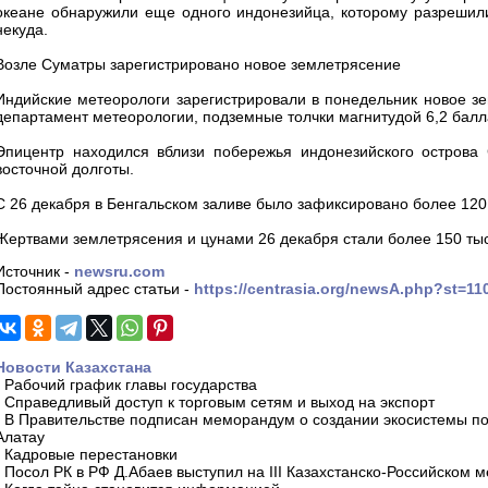
океане обнаружили еще одного индонезийца, которому разрешили
некуда.
Возле Суматры зарегистрировано новое землетрясение
Индийские метеорологи зарегистрировали в понедельник новое з
департамент метеорологии, подземные толчки магнитудой 6,2 балл
Эпицентр находился вблизи побережья индонезийского острова 
восточной долготы.
С 26 декабря в Бенгальском заливе было зафиксировано более 120
Жертвами землетрясения и цунами 26 декабря стали более 150 тыс
Источник -
newsru.com
Постоянный адрес статьи -
https://centrasia.org/newsA.php?st=1
Новости Казахстана
-
Рабочий график главы государства
-
Справедливый доступ к торговым сетям и выход на экспорт
-
В Правительстве подписан меморандум о создании экосистемы по 
Алатау
-
Кадровые перестановки
-
Посол РК в РФ Д.Абаев выступил на III Казахстанско-Российском