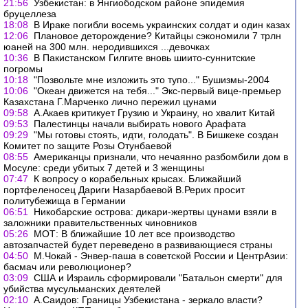
21:56
Узбекистан: в Янгиободском районе эпидемия
бруцеллеза
18:08
В Ираке погибли восемь украинских солдат и один казах
12:06
Плановое деторождение? Китайцы сэкономили 7 трлн
юаней на 300 млн. неродившихся ...девочках
10:36
В Пакистанском Гилгите вновь шиито-суннитские
погромы
10:18
"Позвольте мне изложить это тупо..." Бушизмы-2004
10:06
"Океан движется на тебя..." Экс-первый вице-премьер
Казахстана Г.Марченко лично пережил цунами
09:58
А.Акаев критикует Грузию и Украину, но хвалит Китай
09:53
Палестинцы начали выбирать нового Арафата
09:29
"Мы готовы стоять, идти, голодать". В Бишкеке создан
Комитет по защите Розы Отунбаевой
08:55
Американцы признали, что нечаянно разбомбили дом в
Мосуле: среди убитых 7 детей и 3 женщины
07:47
К вопросу о корабельных крысах. Ближайший
портфеленосец Дариги Назарбаевой В.Рерих просит
политубежища в Германии
06:51
Никобарские острова: дикари-жертвы цунами взяли в
заложники правительственных чиновников
05:26
МОТ: В ближайшие 10 лет все производство
автозапчастей будет переведено в развивающиеся страны
04:50
М.Чокай - Энвер-паша в советской России и ЦентрАзии:
басмач или революционер?
03:09
США и Израиль сформировали "Батальон смерти" для
убийства мусульманских деятелей
02:10
А.Саидов: Границы Узбекистана - зеркало власти?