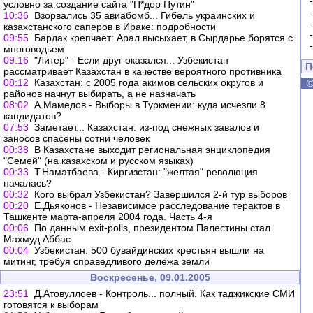
условно за создание сайта "П*дор Путин"
10:36
Взорвались 35 авиабомб... Гибель украинских и
казахстанского саперов в Ираке: подробности
09:55
Бардак крепчает: Арал высыхает, в Сырдарье борятся с
многоводьем
09:16
"Литер" - Если друг оказался... Узбекистан
П
рассматривает Казахстан в качестве вероятного противника
08:12
Казахстан: с 2005 года акимов сельских округов и
районов начнут выбирать, а не назначать
08:02
А.Мамедов - Выборы в Туркмении: куда исчезли 8
кандидатов?
07:53
Заметает... Казахстан: из-под снежных завалов и
заносов спасены сотни человек
00:38
В Казахстане выходит региональная энциклопедия
"Семей" (на казахском и русском языках)
00:33
Т.Наматбаева - Киргизстан: "желтая" революция
началась?
00:32
Кого выбрал Узбекистан? Завершился 2-й тур выборов
00:20
Е.Дьяконов - Независимое расследование терактов в
Ташкенте марта-апреля 2004 года. Часть 4-я
00:06
По данным exit-polls, президентом Палестины стал
Махмуд Аббас
00:04
Узбекистан: 500 бувайдинских крестьян вышли на
митинг, требуя справедливого дележа земли
Воскресенье, 09.01.2005
23:51
Д.Атовуллоев - Контроль... полный. Как таджикские СМИ
готовятся к выборам