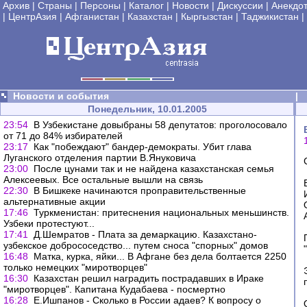
Архив
|
Страны
|
Персоны
|
Каталог
|
Новости
|
Дискуссии
|
Анекдо
|
ЦентрАзия
|
Афганистан
|
Казахстан
|
Кыргызстан
|
Таджикистан
|
Новости и события
|
Понедельник, 10.01.2005
23:54
В Узбекистане довыбраны 58 депутатов: проголосовало
от 71 до 84% избирателей
23:17
Как "побеждают" бандер-демократы. Убит глава
Луганского отделения партии В.Януковича
23:00
После цунами так и не найдена казахстанская семья
Алексеевых. Все остальные вышли на связь
22:30
В Бишкеке начинаются проправительственные
альтернативные акции
17:46
Туркменистан: притеснения национальных меньшинств.
Узбеки протестуют...
17:41
Д.Шемратов - Плата за демаркацию. Казахстано-
узбекское добрососедство... путем сноса "спорных" домов
16:48
Матка, курка, яйки... В Афгане без дела болтается 2250
только немецких "миротворцев"
16:30
Казахстан решил наградить пострадавших в Ираке
"миротворцев". Капитана Кудабаева - посмертно
16:28
Е.Ишпанов - Сколько в России адаев? К вопросу о