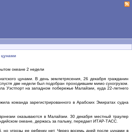
д цунами
рытом океане 2 недели
атского цунами. В день землетрясения, 26 декабря гражданин
 спустя две недели был подобран проходившим мимо сухогрузом.
а Уэстпорт на западном побережье Малайзии, куда 22-летнего
жила команда зарегистрированного в Арабских Эмиратах судна
ндонезии оказываются в Малайзии. 30 декабря местный траулер
ндийском океане, держась за пальму, передает ИТАР-ТАСС.
, но угрозы ее ребенку нет. Через восемь дней после цунами в