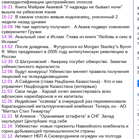
самоидентификации центразийских этносов
16:21
Книга Майрам Акаевой "У надежды не бывает ночи"
вышла на узбекском языке
16:12
В океане спасен живым индонезиец, унесенный 2
недели назад цунами
16:09
Не там зарплату получают... А.Акаев подверг сомнению
суверенитет Грузии
14:36
Анальный секс и Ислам. Глава из книги "Любовь и секс в
Исламе"
13:52
После дождичка... Футурологи из Morgan Stanley"s Byron
R. Wien предрекают в 2005 году антипутинскую революцию в
России
12:39
О.Шатуновский - Америку погубит обжорство. Заметки
узбекистанского журналиста
12:06
Будут конкурсы! Узбекистан меняет правила получения
лицензий на телерадиовещание
12:01
А.Сайденов (глава Нацбанка Казахстана) - Кто и как
управляет Нацфондом Казахстана (интервью)
11:53
Свои люди... Карзай хочет амнистировать всех
афганских наркобаронов и их капиталы
11:26
Индийские "хозяева" в очередной раз переименовали
Карагандинский металлургический комбинат. Теперь он - АО
"Миттал Стил Темиртау"
11:21
М.Алимов - "Оранжевая эстафета" в СНГ. Запад
окультурит ЦентрАзию под себя
11:16
Узбекистан: новые горизонты Навоийского комбината и
горно-добывающей промышленности страны
11:12
Активист НБП А.Сковородников осужден на полгода