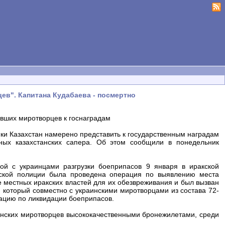
ев". Капитана Кудабаева - посмертно
вших миротворцев к госнаградам
и Казахстан намерено представить к государственным наградам
ных казахстанских сапера. Об этом сообщили в понедельник
ой с украинцами разгрузки боеприпасов 9 января в иракской
кской полиции была проведена операция по выявлению места
 местных иракских властей для их обезвреживания и был вызван
 который совместно с украинскими миротворцами из состава 72-
рацию по ликвидации боеприпасов.
танских миротворцев высококачественными бронежилетами, среди