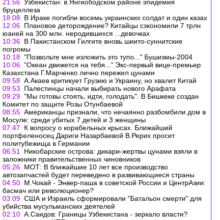
21:56
Узбекистан: в Янгиободском районе эпидемия
бруцеллеза
18:08
В Ираке погибли восемь украинских солдат и один казах
12:06
Плановое деторождение? Китайцы сэкономили 7 трлн
юаней на 300 млн. неродившихся ...девочках
10:36
В Пакистанском Гилгите вновь шиито-суннитские
погромы
10:18
"Позвольте мне изложить это тупо..." Бушизмы-2004
10:06
"Океан движется на тебя..." Экс-первый вице-премьер
Казахстана Г.Марченко лично пережил цунами
09:58
А.Акаев критикует Грузию и Украину, но хвалит Китай
09:53
Палестинцы начали выбирать нового Арафата
09:29
"Мы готовы стоять, идти, голодать". В Бишкеке создан
Комитет по защите Розы Отунбаевой
08:55
Американцы признали, что нечаянно разбомбили дом в
Мосуле: среди убитых 7 детей и 3 женщины
07:47
К вопросу о корабельных крысах. Ближайший
портфеленосец Дариги Назарбаевой В.Рерих просит
политубежища в Германии
06:51
Никобарские острова: дикари-жертвы цунами взяли в
заложники правительственных чиновников
05:26
МОТ: В ближайшие 10 лет все производство
автозапчастей будет переведено в развивающиеся страны
04:50
М.Чокай - Энвер-паша в советской России и ЦентрАзии:
басмач или революционер?
03:09
США и Израиль сформировали "Батальон смерти" для
убийства мусульманских деятелей
02:10
А.Саидов: Границы Узбекистана - зеркало власти?