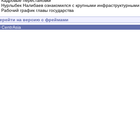
-
Кадровые перестановки
-
Нурлыбек Налибаев ознакомился с крупными инфраструктурными 
-
Рабочий график главы государства
ерейти на версию с фреймами
©
CentrAsia