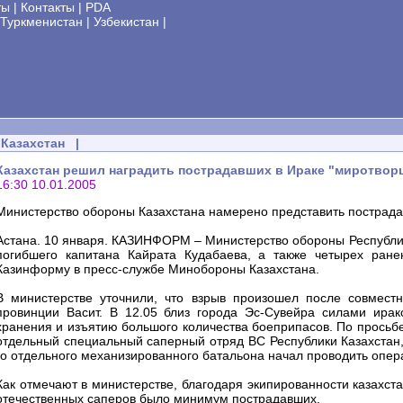
ты
|
Контакты
|
PDA
Туркменистан
|
Узбекистан
|
Казахстан
|
Казахстан решил наградить пострадавших в Ираке "миротворц
16:30 10.01.2005
Министерство обороны Казахстана намерено представить пострада
Астана. 10 января. КАЗИНФОРМ – Министерство обороны Республик
погибшего капитана Кайрата Кудабаева, а также четырех ране
Казинформу в пресс-службе Минобороны Казахстана.
В министерстве уточнили, что взрыв произошел после совместн
провинции Васит. В 12.05 близ города Эс-Сувейра силами ира
хранения и изъятию большого количества боеприпасов. По просьбе
отдельный специальный саперный отряд ВС Республики Казахстан,
го отдельного механизированного батальона начал проводить опе
Как отмечают в министерстве, благодаря экипированности казахс
отечественных саперов было минимум пострадавших.