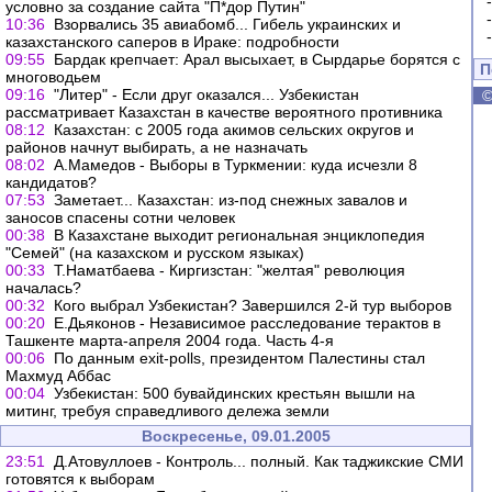
условно за создание сайта "П*дор Путин"
10:36
Взорвались 35 авиабомб... Гибель украинских и
казахстанского саперов в Ираке: подробности
09:55
Бардак крепчает: Арал высыхает, в Сырдарье борятся с
П
многоводьем
09:16
"Литер" - Если друг оказался... Узбекистан
рассматривает Казахстан в качестве вероятного противника
08:12
Казахстан: с 2005 года акимов сельских округов и
районов начнут выбирать, а не назначать
08:02
А.Мамедов - Выборы в Туркмении: куда исчезли 8
кандидатов?
07:53
Заметает... Казахстан: из-под снежных завалов и
заносов спасены сотни человек
00:38
В Казахстане выходит региональная энциклопедия
"Семей" (на казахском и русском языках)
00:33
Т.Наматбаева - Киргизстан: "желтая" революция
началась?
00:32
Кого выбрал Узбекистан? Завершился 2-й тур выборов
00:20
Е.Дьяконов - Независимое расследование терактов в
Ташкенте марта-апреля 2004 года. Часть 4-я
00:06
По данным exit-polls, президентом Палестины стал
Махмуд Аббас
00:04
Узбекистан: 500 бувайдинских крестьян вышли на
митинг, требуя справедливого дележа земли
Воскресенье, 09.01.2005
23:51
Д.Атовуллоев - Контроль... полный. Как таджикские СМИ
готовятся к выборам