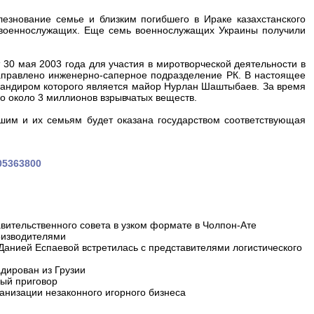
езнование семье и близким погибшего в Ираке казахстанского
х военнослужащих. Еще семь военнослужащих Украины получили
 30 мая 2003 года для участия в миротворческой деятельности в
аправлено инженерно-саперное подразделение РК. В настоящее
мандиром которого является майор Нурлан Шаштыбаев. За время
 около 3 миллионов взрывчатых веществ.
шим и их семьям будет оказана государством соответствующая
105363800
вительственного совета в узком формате в Чолпон-Ате
оизводителями
 Данией Еспаевой встретилась с представителями логистического
дирован из Грузии
ный приговор
анизации незаконного игорного бизнеса