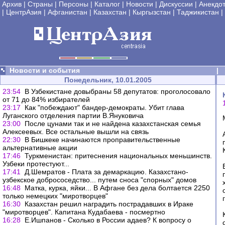
Архив
|
Страны
|
Персоны
|
Каталог
|
Новости
|
Дискуссии
|
Анекдо
|
ЦентрАзия
|
Афганистан
|
Казахстан
|
Кыргызстан
|
Таджикистан
|
Новости и события
|
Понедельник, 10.01.2005
23:54
В Узбекистане довыбраны 58 депутатов: проголосовало
от 71 до 84% избирателей
23:17
Как "побеждают" бандер-демократы. Убит глава
Луганского отделения партии В.Януковича
23:00
После цунами так и не найдена казахстанская семья
Алексеевых. Все остальные вышли на связь
22:30
В Бишкеке начинаются проправительственные
альтернативные акции
17:46
Туркменистан: притеснения национальных меньшинств.
Узбеки протестуют...
17:41
Д.Шемратов - Плата за демаркацию. Казахстано-
узбекское добрососедство... путем сноса "спорных" домов
16:48
Матка, курка, яйки... В Афгане без дела болтается 2250
только немецких "миротворцев"
16:30
Казахстан решил наградить пострадавших в Ираке
"миротворцев". Капитана Кудабаева - посмертно
16:28
Е.Ишпанов - Сколько в России адаев? К вопросу о