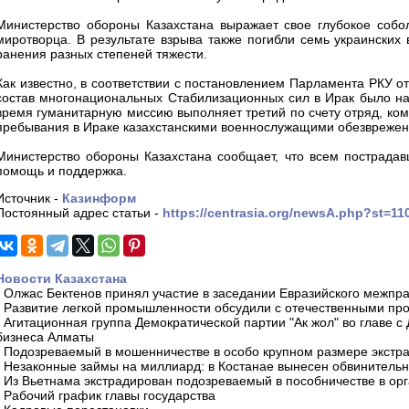
Министерство обороны Казахстана выражает свое глубокое собол
миротворца. В результате взрыва также погибли семь украински
ранения разных степеней тяжести.
Как известно, в соответствии с постановлением Парламента РКУ от
состав многонациональных Стабилизационных сил в Ирак было н
время гуманитарную миссию выполняет третий по счету отряд, ко
пребывания в Ираке казахстанскими военнослужащими обезврежено
Министерство обороны Казахстана сообщает, что всем пострадав
помощь и поддержка.
Источник -
Казинформ
Постоянный адрес статьи -
https://centrasia.org/newsA.php?st=1
Новости Казахстана
-
Олжас Бектенов принял участие в заседании Евразийского межпра
-
Развитие легкой промышленности обсудили с отечественными пр
-
Агитационная группа Демократической партии "Ак жол" во главе с
бизнеса Алматы
-
Подозреваемый в мошенничестве в особо крупном размере экстра
-
Незаконные займы на миллиард: в Костанае вынесен обвинитель
-
Из Вьетнама экстрадирован подозреваемый в пособничестве в орг
-
Рабочий график главы государства