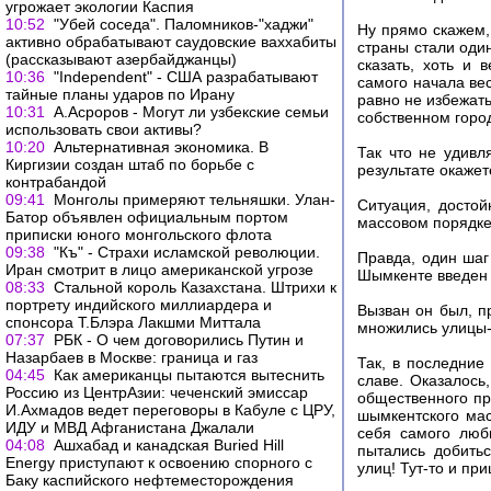
угрожает экологии Каспия
10:52
"Убей соседа". Паломников-"хаджи"
Ну прямо скажем,
активно обрабатывают саудовские ваххабиты
страны стали один
(рассказывают азербайджанцы)
сказать, хоть и 
10:36
"Independent" - США разрабатывают
самого начала вес
тайные планы ударов по Ирану
равно не избежать
10:31
А.Асроров - Могут ли узбекские семьи
собственном горо
использовать свои активы?
10:20
Альтернативная экономика. В
Так что не удивл
Киргизии создан штаб по борьбе с
результате окажет
контрабандой
09:41
Монголы примеряют тельняшки. Улан-
Ситуация, достой
Батор объявлен официальным портом
массовом порядке
приписки юного монгольского флота
09:38
"Къ" - Страхи исламской революции.
Правда, один шаг
Иран смотрит в лицо американской угрозе
Шымкенте введен 
08:33
Стальной король Казахстана. Штрихи к
портрету индийского миллиардера и
Вызван он был, п
спонсора Т.Блэра Лакшми Миттала
множились улицы-
07:37
РБК - О чем договорились Путин и
Назарбаев в Москве: граница и газ
Так, в последние
04:45
Как американцы пытаются вытеснить
славе. Оказалось,
Россию из ЦентрАзии: чеченский эмиссар
общественного пр
И.Ахмадов ведет переговоры в Кабуле с ЦРУ,
шымкентского ма
ИДУ и МВД Афганистана Джалали
себя самого люб
04:08
Ашхабад и канадская Buried Hill
пытались добить
Energy приступают к освоению спорного с
улиц! Тут-то и п
Баку каспийского нефтеместорождения