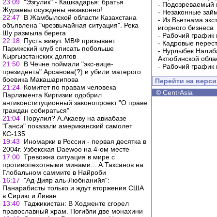
23:09
"Эзгулик" - Кашкадарья: братья
-
Подозреваемый в
Жураевы осуждены незаконно!
-
Незаконные займ
22:47
В Жамбылской области Казахстана
-
Из Вьетнама экс
объявлена "чрезвычайная ситуация". Река
игорного бизнеса
Шу размыла берега
-
Рабочий график 
22:18
Пусть живут. МВФ призывает
-
Кадровые перес
Парижский клуб списать побольше
-
Нурлыбек Налиб
Кыргызстанских долгов
Актюбинской обла
21:50
В Чечне поймали "экс-вице-
-
Рабочий график 
президента" Арсанова(?) и убили матерого
боевика Макашарипова
Перейти на верс
21:24
Комитет по правам человека
©
CentrAsia
Парламента Киргизии одобрил
антиконституционный законопроект "О праве
граждан собираться"
21:04
Порулил? А.Акаеву на авиабазе
"Ганси" показали американский самолет
КС-135
19:43
Иномарки в России - первая десятка в
2004г. Узбекская Daewoo на 4-ом месте
17:00
Тревожна ситуация в мире с
противопехотными минами... А.Таксанов на
Глобальном саммите в Найроби
16:17
"Ад-Дияр аль-Любнанийя":
Панарабисты только и ждут вторжения США
в Сирию и Ливан
13:40
Таджикистан: В Ходженте сгорел
православный храм. Погибли две монахини