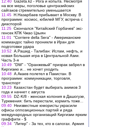
12:40
Gazeta.kz - Рога и копыта. Несмотря
на все меры, поголовье центразийских
сайгаков стремительно уменьшается
11:45
Н.Назарбаев прибывает в Москву. В
программе: космос, юбилей МГУ, встреча с
диаспорой
11:25
Скончался "Китайский Горбачев" экс-
генсек КПК Чжао Цзыян
11:01
"Corriere della Sera" - Американские
коммандос тайно проникли в Иран для
подготовки удара
10:52
А.Рашид - Талибан: Ислам, нефть, и
новая Большая игра в Центральной Азии.
Часть 3-я
10:49
"DW" - "Оранжевый" призрак забрел в
Киргизию и... не хочет уходить
10:48
А.Акаев полетел в Пакистан. В
программе: коммуникации, торговля,
транспорт
10:23
Казахстан будет выбирать акимов 3
года и начнет с августа
09:55
DZ-K/8 - женская колония в Дашогузе,
Туркмения: бить перестали, кормить тоже...
09:40
Неизвестные юмористы украсили
офисы оппозиционных партий и ряда
международных организаций Киргизии ярким
граффити - $
09:34
"Литер" - За тех, кто в сапогах. Армия