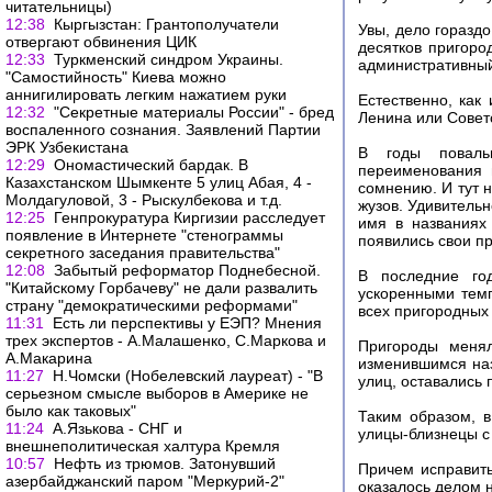
читательницы)
12:38
Кыргызстан: Грантополучатели
Увы, дело горазд
отвергают обвинения ЦИК
десятков пригоро
12:33
Туркменский синдром Украины.
административный
"Самостийность" Киева можно
аннигилировать легким нажатием руки
Естественно, как
12:32
"Секретные материалы России" - бред
Ленина или Совет
воспаленного сознания. Заявлений Партии
ЭРК Узбекистана
В годы повальн
12:29
Ономастический бардак. В
переименования 
Казахстанском Шымкенте 5 улиц Абая, 4 -
сомнению. И тут н
Молдагуловой, 3 - Рыскулбекова и т.д.
жузов. Удивительн
12:25
Генпрокуратура Киргизии расследует
имя в названиях
появление в Интернете "стенограммы
появились свои пр
секретного заседания правительства"
12:08
Забытый реформатор Поднебесной.
В последние го
"Китайскому Горбачеву" не дали развалить
ускоренными темп
страну "демократическими реформами"
всех пригородных
11:31
Есть ли перспективы у ЕЭП? Мнения
трех экспертов - А.Малашенко, С.Маркова и
Пригороды менял
А.Макарина
изменившимся наз
11:27
Н.Чомски (Нобелевский лауреат) - "В
улиц, оставались
серьезном смысле выборов в Америке не
было как таковых"
Таким образом, 
11:24
А.Язькова - СНГ и
улицы-близнецы 
внешнеполитическая халтура Кремля
10:57
Нефть из трюмов. Затонувший
Причем исправит
азербайджанский паром "Меркурий-2"
оказалось делом н