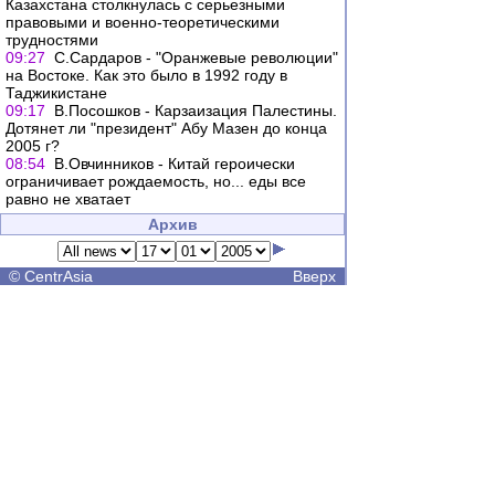
Казахстана столкнулась с серьезными
правовыми и военно-теоретическими
трудностями
09:27
С.Сардаров - "Оранжевые революции"
на Востоке. Как это было в 1992 году в
Таджикистане
09:17
В.Посошков - Карзаизация Палестины.
Дотянет ли "президент" Абу Мазен до конца
2005 г?
08:54
В.Овчинников - Китай героически
ограничивает рождаемость, но... еды все
равно не хватает
Архив
©
CentrAsia
Вверх