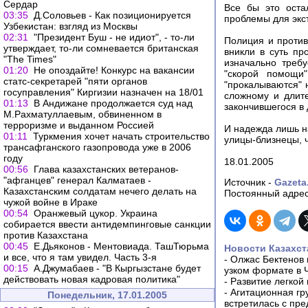
Сердар
Все бы это оста
03:35
Д.Соловьев - Как позиционируется
проблемы для экс
Узбекистан: взгляд из Москвы
02:31
"Президент Буш - не идиот", - то-ли
Полиция и против
утверждает, то-ли сомневается британская
вникли в суть п
"The Times"
изначально треб
01:20
Не опоздайте! Конкурс на вакансии
"скорой помощи
статс-секретарей "пяти органов
"прокалываются" 
госуправления" Киргизии назначен на 18/01
сложному и длит
01:13
В Андижане продолжается суд над
закончившегося в 
М.Рахматуллаевым, обвиненном в
терроризме и выданном Россией
И надежда лишь н
01:11
Туркмения хочет начать строительство
улицы-близнецы, ч
трансафганского газопровода уже в 2006
году
18.01.2005
00:56
Глава казахстанских ветеранов-
"афганцев" генерал Калматаев -
Источник -
Gazeta
Казахстанским солдатам нечего делать на
Постоянный адрес
чужой войне в Ираке
00:54
Оранжевый цукор. Украина
собирается ввести антидемпинговые санкции
против Казахстана
00:45
Е.Дьяконов - Ментовиада. ТашТюрьма
Новости Казахст
и все, что я там увидел. Часть 3-я
-
Олжас Бектенов 
00:15
А.Джумабаев - "В Кыргызстане будет
узком формате в 
действовать новая кадровая политика"
-
Развитие легкой
-
Агитационная гр
Понедельник, 17.01.2005
встретилась с пр