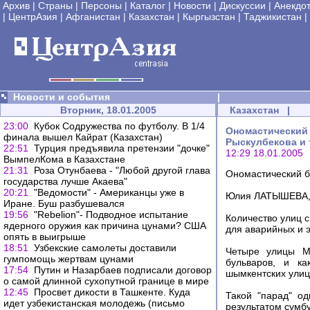
Архив
|
Страны
|
Персоны
|
Каталог
|
Новости
|
Дискуссии
|
Анекдо
|
ЦентрАзия
|
Афганистан
|
Казахстан
|
Кыргызстан
|
Таджикистан
|
Новости и события
|
Вторник, 18.01.2005
Казахстан
|
23:00
Кубок Содружества по футболу. В 1/4
Ономастический 
финала вышел Кайрат (Казахстан)
Рыскулбекова и т
22:51
Турция предъявила претензии "дочке"
12:29 18.01.2005
ВымпелКома в Казахстане
21:31
Роза Отунбаева - "Любой другой глава
Ономастический 
государства лучше Акаева"
20:21
"Ведомости" - Американцы уже в
Юлия ЛАТЫШЕВА, 
Иране. Буш разбушевался
19:56
"Rebelion"- Подводное испытание
Количество улиц 
ядерного оружия как причина цунами? США
для аварийных и э
опять в выигрыше
18:51
Узбекские самолеты доставили
Четыре улицы Мо
гумпомощь жертвам цунами
бульваров, и ка
17:54
Путин и Назарбаев подписали договор
шымкентских улиц
о самой длинной сухопутной границе в мире
12:45
Просвет дикости в Ташкенте. Куда
Такой "парад" о
идет узбекистанская молодежь (письмо
результатом сумбу