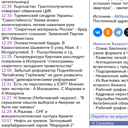
читательницы)
услышал наши гол
12:38
Кыргызстан: Грантополучатели
квартира", - заклю
отвергают обвинения ЦИК
12:33
Туркменский синдром Украины.
Источник -
АКИpr
"Самостийность" Киева можно
Постоянный адрес
аннигилировать легким нажатием руки
12:32
"Секретные материалы России" - бред
воспаленного сознания. Заявлений Партии
ЭРК Узбекистана
12:29
Ономастический бардак. В
Новости Казахст
Казахстанском Шымкенте 5 улиц Абая, 4 -
-
Олжас Бектенов 
Молдагуловой, 3 - Рыскулбекова и т.д.
узком формате в 
12:25
Генпрокуратура Киргизии расследует
-
Развитие легкой
появление в Интернете "стенограммы
-
Агитационная гр
секретного заседания правительства"
встретилась с пр
12:08
Забытый реформатор Поднебесной.
-
Подозреваемый в
"Китайскому Горбачеву" не дали развалить
-
Незаконные займ
страну "демократическими реформами"
-
Из Вьетнама экс
11:31
Есть ли перспективы у ЕЭП? Мнения
игорного бизнеса
трех экспертов - А.Малашенко, С.Маркова и
-
Рабочий график 
А.Макарина
-
Кадровые перес
11:27
Н.Чомски (Нобелевский лауреат) - "В
-
Нурлыбек Налиб
серьезном смысле выборов в Америке не
Актюбинской обла
было как таковых"
-
Рабочий график 
11:24
А.Язькова - СНГ и
внешнеполитическая халтура Кремля
Перейти на верс
10:57
Нефть из трюмов. Затонувший
©
CentrAsia
азербайджанский паром "Меркурий-2"