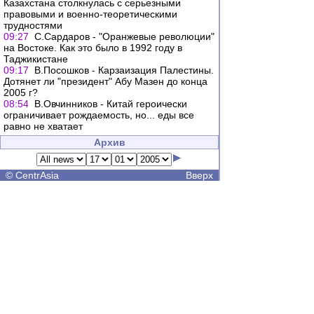
Казахстана столкнулась с серьезными
правовыми и военно-теоретическими
трудностями
09:27
С.Сардаров - "Оранжевые революции"
на Востоке. Как это было в 1992 году в
Таджикистане
09:17
В.Посошков - Карзаизация Палестины.
Дотянет ли "президент" Абу Мазен до конца
2005 г?
08:54
В.Овчинников - Китай героически
ограничивает рождаемость, но... еды все
равно не хватает
Архив
©
CentrAsia
Вверх