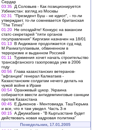
Сердар
03:35
Д.Соловьев - Как позиционируется
Узбекистан: взгляд из Москвы
02:31
"Президент Буш - не идиот", - то-ли
утверждает, то-ли сомневается британская
"The Times"
01:20
Не опоздайте! Конкурс на вакансии
статс-секретарей "пяти органов
госуправления" Киргизии назначен на 18/01
01:13
В Андижане продолжается суд над
М.Рахматуллаевым, обвиненном в
терроризме и выданном Россией
01:11
Туркмения хочет начать строительство
трансафганского газопровода уже в 2006
году
00:56
Глава казахстанских ветеранов-
"афганцев" генерал Калматаев -
Казахстанским солдатам нечего делать на
чужой войне в Ираке
00:54
Оранжевый цукор. Украина
собирается ввести антидемпинговые санкции
против Казахстана
00:45
Е.Дьяконов - Ментовиада. ТашТюрьма
и все, что я там увидел. Часть 3-я
00:15
А.Джумабаев - "В Кыргызстане будет
действовать новая кадровая политика"
Понедельник, 17.01.2005