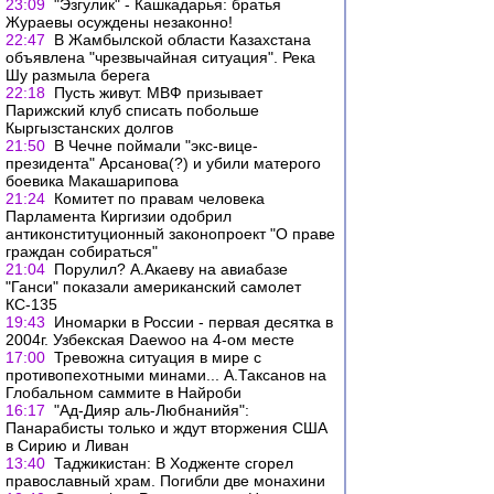
23:09
"Эзгулик" - Кашкадарья: братья
Жураевы осуждены незаконно!
22:47
В Жамбылской области Казахстана
объявлена "чрезвычайная ситуация". Река
Шу размыла берега
22:18
Пусть живут. МВФ призывает
Парижский клуб списать побольше
Кыргызстанских долгов
21:50
В Чечне поймали "экс-вице-
президента" Арсанова(?) и убили матерого
боевика Макашарипова
21:24
Комитет по правам человека
Парламента Киргизии одобрил
антиконституционный законопроект "О праве
граждан собираться"
21:04
Порулил? А.Акаеву на авиабазе
"Ганси" показали американский самолет
КС-135
19:43
Иномарки в России - первая десятка в
2004г. Узбекская Daewoo на 4-ом месте
17:00
Тревожна ситуация в мире с
противопехотными минами... А.Таксанов на
Глобальном саммите в Найроби
16:17
"Ад-Дияр аль-Любнанийя":
Панарабисты только и ждут вторжения США
в Сирию и Ливан
13:40
Таджикистан: В Ходженте сгорел
православный храм. Погибли две монахини