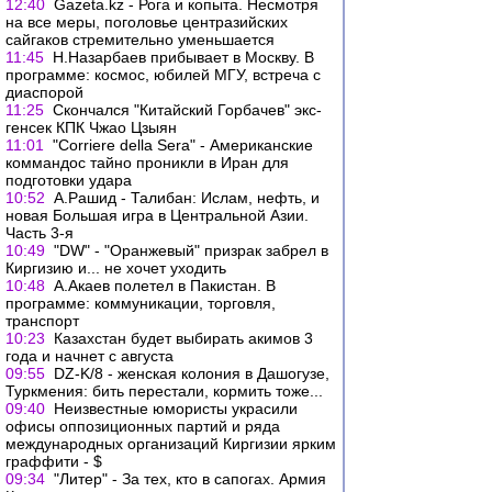
12:40
Gazeta.kz - Рога и копыта. Несмотря
на все меры, поголовье центразийских
сайгаков стремительно уменьшается
11:45
Н.Назарбаев прибывает в Москву. В
программе: космос, юбилей МГУ, встреча с
диаспорой
11:25
Скончался "Китайский Горбачев" экс-
генсек КПК Чжао Цзыян
11:01
"Corriere della Sera" - Американские
коммандос тайно проникли в Иран для
подготовки удара
10:52
А.Рашид - Талибан: Ислам, нефть, и
новая Большая игра в Центральной Азии.
Часть 3-я
10:49
"DW" - "Оранжевый" призрак забрел в
Киргизию и... не хочет уходить
10:48
А.Акаев полетел в Пакистан. В
программе: коммуникации, торговля,
транспорт
10:23
Казахстан будет выбирать акимов 3
года и начнет с августа
09:55
DZ-K/8 - женская колония в Дашогузе,
Туркмения: бить перестали, кормить тоже...
09:40
Неизвестные юмористы украсили
офисы оппозиционных партий и ряда
международных организаций Киргизии ярким
граффити - $
09:34
"Литер" - За тех, кто в сапогах. Армия