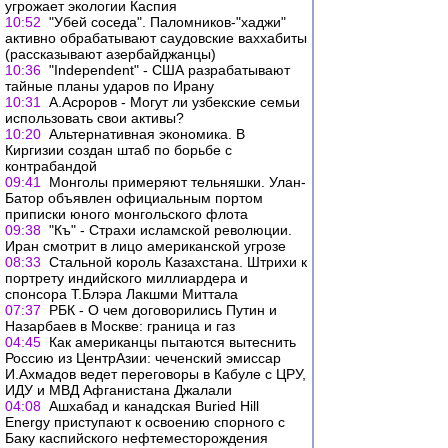
угрожает экологии Каспия
10:52
"Убей соседа". Паломников-"хаджи"
активно обрабатывают саудовские ваххабиты
(рассказывают азербайджанцы)
10:36
"Independent" - США разрабатывают
тайные планы ударов по Ирану
10:31
А.Асроров - Могут ли узбекские семьи
использовать свои активы?
10:20
Альтернативная экономика. В
Киргизии создан штаб по борьбе с
контрабандой
09:41
Монголы примеряют тельняшки. Улан-
Батор объявлен официальным портом
приписки юного монгольского флота
09:38
"Къ" - Страхи исламской революции.
Иран смотрит в лицо американской угрозе
08:33
Стальной король Казахстана. Штрихи к
портрету индийского миллиардера и
спонсора Т.Блэра Лакшми Миттала
07:37
РБК - О чем договорились Путин и
Назарбаев в Москве: граница и газ
04:45
Как американцы пытаются вытеснить
Россию из ЦентрАзии: чеченский эмиссар
И.Ахмадов ведет переговоры в Кабуле с ЦРУ,
ИДУ и МВД Афганистана Джалали
04:08
Ашхабад и канадская Buried Hill
Energy приступают к освоению спорного с
Баку каспийского нефтеместорождения