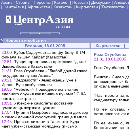
Архив
|
Страны
|
Персоны
|
Каталог
|
Новости
|
Дискуссии
|
Анекдо
|
ЦентрАзия
|
Афганистан
|
Казахстан
|
Кыргызстан
|
Таджикистан
|
Новости и события
|
Вторник, 18.01.2005
Кыргызстан
|
23:00
Кубок Содружества по футболу. В 1/4
Роза Отунбаева 
финала вышел Кайрат (Казахстан)
21:31 18.01.2005
22:51
Турция предъявила претензии "дочке"
ВымпелКома в Казахстане
Роза Отунбаева: Л
21:31
Роза Отунбаева - "Любой другой глава
государства лучше Акаева"
Бишкек - Лидер д
20:21
"Ведомости" - Американцы уже в
оппозиционных бл
Иране. Буш разбушевался
описала нынешнюю
19:56
"Rebelion"- Подводное испытание
ядерного оружия как причина цунами? США
"Нас просто загн
опять в выигрыше
кандидатуру тольк
18:51
Узбекские самолеты доставили
гумпомощь жертвам цунами
По ее словам, о
17:54
Путин и Назарбаев подписали договор
останавливаться 
о самой длинной сухопутной границе в мире
12:45
Просвет дикости в Ташкенте. Куда
По ее мнению, л
идет узбекистанская молодежь (письмо
Конституции, где 