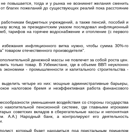
не повышается, тогда и у рынка не возникнет желания сменить
о от благих пожеланий до существующих реалий пока расстояние
 работникам бюджетных учреждений, а также пенсий, пособий и
 сразу вслед за президентским указом последовал инфляционный
леб, тарифов на горячее водоснабжение и отопление (с первого
ля избежания инфляционного витка нужно, чтобы сумма 30%-го
а" товаром отечественного производителя".
дополнительной денежной массы не повлечет за собой роста цен.
ить только товар. В Узбекистане, где в объеме ВВП неуклонно
а экономики - промышленности и капитального строительства -
 выделить четыре из них: мощные административные барьеры,
сокое налоговое бремя и неэффективная работа финансового
лесообразности уменьшения воздействия со стороны государства
 о накопительной пенсионной системе, где главными игроками
тарых советских вкладов в сберегательные кассы и непонятная
м. А.А.) Народный банк, а контролируют его деятельность
и.
олист, который будет находиться под пристальным прицелом