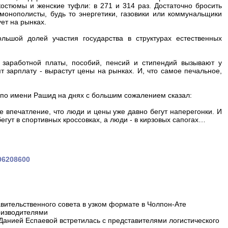
костюмы и женские туфли: в 271 и 314 раз. Достаточно бросить
 монополисты, будь то энергетики, газовики или коммунальщики
ует на рынках.
льшой долей участия государства в структурах естественных
заработной платы, пособий, пенсий и стипендий вызывают у
т зарплату - вырастут цены на рынках. И, что самое печальное,
 по имени Рашид на днях с большим сожалением сказал:
е впечатление, что люди и цены уже давно бегут наперегонки. И
егут в спортивных кроссовках, а люди - в кирзовых сапогах…
106208600
вительственного совета в узком формате в Чолпон-Ате
оизводителями
 Данией Еспаевой встретилась с представителями логистического