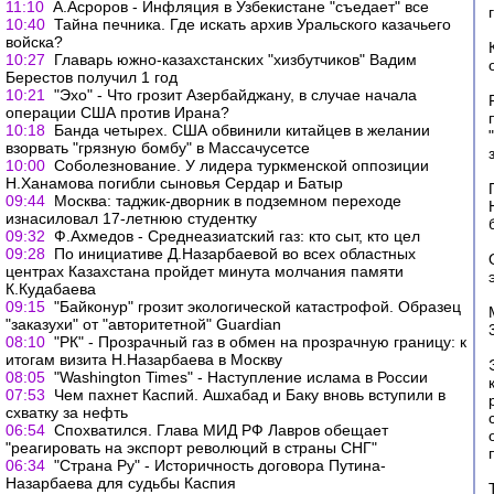
11:10
А.Асроров - Инфляция в Узбекистане "съедает" все
10:40
Тайна печника. Где искать архив Уральского казачьего
войска?
10:27
Главарь южно-казахстанских "хизбутчиков" Вадим
Берестов получил 1 год
10:21
"Эхо" - Что грозит Азербайджану, в случае начала
операции США против Ирана?
10:18
Банда четырех. США обвинили китайцев в желании
взорвать "грязную бомбу" в Массачусетсе
10:00
Соболезнование. У лидера туркменской оппозиции
Н.Ханамова погибли сыновья Сердар и Батыр
09:44
Москва: таджик-дворник в подземном переходе
изнасиловал 17-летнюю студентку
09:32
Ф.Ахмедов - Среднеазиатский газ: кто сыт, кто цел
09:28
По инициативе Д.Назарбаевой во всех областных
центрах Казахстана пройдет минута молчания памяти
К.Кудабаева
09:15
"Байконур" грозит экологической катастрофой. Образец
"заказухи" от "авторитетной" Guardian
08:10
"РК" - Прозрачный газ в обмен на прозрачную границу: к
итогам визита Н.Назарбаева в Москву
08:05
"Washington Times" - Наступление ислама в России
07:53
Чем пахнет Каспий. Ашхабад и Баку вновь вступили в
схватку за нефть
06:54
Спохватился. Глава МИД РФ Лавров обещает
"реагировать на экспорт революций в страны СНГ"
06:34
"Страна Ру" - Историчность договора Путина-
Назарбаева для судьбы Каспия