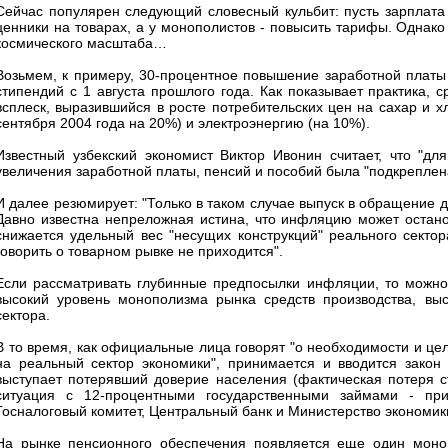
Сейчас популярен следующий словесный кульбит: пусть зарплата 
ценники на товарах, а у монополистов - повысить тарифы. Однак
космического масштаба…
Возьмем, к примеру, 30-процентное повышение заработной платы
стипендий с 1 августа прошлого года. Как показывает практика,
всплеск, выразившийся в росте потребительских цен на сахар и х
сентября 2004 года на 20%) и электроэнергию (на 10%).
Известный узбекский экономист Виктор Ивонин считает, что "д
увеличения заработной платы, пенсий и пособий была "подкреплен
И далее резюмирует: "Только в таком случае выпуск в обращение 
Давно известна непреложная истина, что инфляцию может останов
снижается удельный вес "несущих конструкций" реального сектор
говорить о товарном рывке не приходится".
Если рассматривать глубинные предпосылки инфляции, то можно
высокий уровень монополизма рынка средств производства, вы
сектора.
В то время, как официальные лица говорят "о необходимости и це
на реальный сектор экономики", принимается и вводится закон
выступает потерявший доверие населения (фактическая потеря с
ситуация с 12-процентными государственными займами - при
Госналоговый комитет, Центральный банк и Министерство экономик
На рынке пенсионного обеспечения появляется еще один моноп