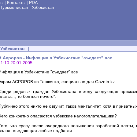
ты
|
Контакты
|
PDA
Туркменистан
|
Узбекистан
|
Узбекистан
|
А.Асроров - Инфляция в Узбекистане "съедает" все
11:10 20.01.2005
Инфляция в Узбекистане "съедает" все
Акрам АCРОРОВ из Ташкента, специально для Gazeta.kz
Среди рядовых граждан Узбекистана в ходу следующая присказк
платы…, то бояться нечего".
Публично этого никто не озвучит, таков менталитет, хотя в приват
Чего конкретно опасаются узбекские налогоплательщики?
Того, что сразу после очередного повышения заработной платы,
волна, съедающая любые надбавки.