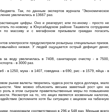
бюджета. Так, по данным экспертов журнала "Экономическое
ление увеличились в 13667 раз.
зрастающие цифры. Оно и реагирует, или по-иному - просто не
отать по-новому: в Юнусабадском районе Ташкента сотрудники
али по массиву и с мегафоном призывали граждан погасить
ентов электросети предусмотрели розыгрыш специальных призов.
езвычайно низкая. У людей ощущается острый дефицит денег,
а за воду увеличилась в 7408, санитарную очистку - в 7500,
нспорта - в 3000 раз.
- в 1250, мука - в 1407, говядина - в 690, рис - в 1579, яйца - в
невом рынке валюты творились чудеса роста курса доллара, мало
льности. Чем можно объяснить весьма заметный рост цен на
ю роль в этом сыграли правительственные меры по повышению
мости. Несмотря на то, что акциз является косвенным налогом,
здействие (вспомните хотя бы ситуацию с акцизом на табачную
ники, подорожали соответственно в 296 и 548 раз. Меньше всего