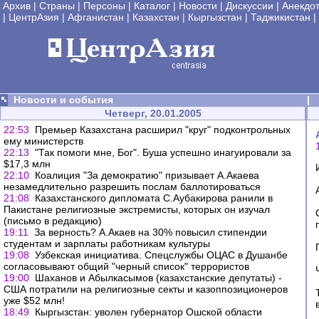
Архив
|
Страны
|
Персоны
|
Каталог
|
Новости
|
Дискуссии
|
Анекдо
|
ЦентрАзия
|
Афганистан
|
Казахстан
|
Кыргызстан
|
Таджикистан
|
Новости и события
|
Четверг, 20.01.2005
22:53
Премьер Казахстана расширил "круг" подконтрольных
ему министерств
22:13
"Так помоги мне, Бог". Буша успешно инагуировали за
$17,3 млн
22:10
Коалиция "За демократию" призывает А.Акаева
незамедлительно разрешить послам баллотироваться
21:08
Казахстанского дипломата С.Аубакирова ранили в
Пакистане религиозные экстремисты, которых он изучал
(письмо в редакцию)
19:11
За верность? А.Акаев на 30% повысил стипендии
студентам и зарплаты работникам культуры
19:08
Узбекская инициатива. Спецслужбы ОЦАС в Душанбе
согласовывают общий "черный список" террористов
19:00
Шаханов и Абылкасымов (казахстанские депутаты) -
США потратили на религиозные секты и казоппозиционеров
уже $52 млн!
18:49
Кыргызстан: уволен губернатор Ошской области