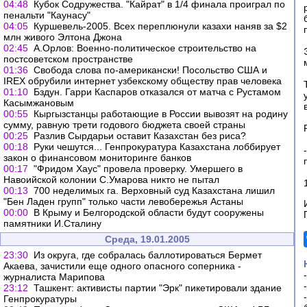
04:48
Кубок Содружества. "Кайрат" в 1/4 финала проиграл по
пенальти "Каунасу"
04:05
Куршевель-2005. Всех переплюнули казахи наняв за $2
млн живого Элтона Джона
02:45
А.Орлов: Военно-политическое строительство на
постсоветском пространстве
01:36
Свобода слова по-американски! Посольство США и
IREX обрубили интернет узбекскому обществу прав человека
01:10
Бздун. Гарри Каспаров отказался от матча с Рустамом
Касымжановым
00:55
Кыргызстанцы работающие в России вывозят на родину
сумму, равную трети годового бюджета своей страны
00:25
Разлив Сырдарьи оставит Казахстан без риса?
00:18
Руки чешутся... Генпрокуратура Казахстана лоббирует
закон о финансовом мониторинге банков
00:17
"Фридом Хаус" провела проверку. Умершего в
Навоийской колонии С.Умарова никто не пытал
00:13
700 неделимых га. Верховный суд Казахстана лишил
"Бен Ладен групп" только части левобережья Астаны
00:00
В Крыму и Белгородской области будут сооружены
памятники И.Сталину
Среда, 19.01.2005
23:30
Из округа, где собралась баллотироваться Бермет
Акаева, зачистили еще одного опасного соперника -
журналиста Марипова
23:12
Ташкент: активисты партии "Эрк" пикетировали здание
Генпрокуратуры