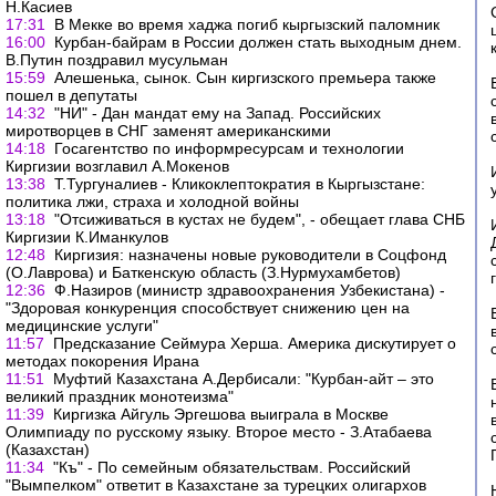
Н.Касиев
17:31
В Мекке во время хаджа погиб кыргызский паломник
16:00
Курбан-байрам в России должен стать выходным днем.
В.Путин поздравил мусульман
15:59
Алешенька, сынок. Сын киргизского премьера также
пошел в депутаты
14:32
"НИ" - Дан мандат ему на Запад. Российских
миротворцев в СНГ заменят американскими
14:18
Госагентство по информресурсам и технологии
Киргизии возглавил А.Мокенов
13:38
Т.Тургуналиев - Кликоклептократия в Кыргызстане:
политика лжи, страха и холодной войны
13:18
"Отсиживаться в кустах не будем", - обещает глава СНБ
Киргизии К.Иманкулов
12:48
Киргизия: назначены новые руководители в Соцфонд
(О.Лаврова) и Баткенскую область (З.Нурмухамбетов)
12:36
Ф.Назиров (министр здравоохранения Узбекистана) -
"Здоровая конкуренция способствует снижению цен на
медицинские услуги"
11:57
Предсказание Сеймура Херша. Америка дискутирует о
методах покорения Ирана
11:51
Муфтий Казахстана А.Дербисали: "Курбан-айт – это
великий праздник монотеизма"
11:39
Киргизка Айгуль Эргешова выиграла в Москве
Олимпиаду по русскому языку. Второе место - З.Атабаева
(Казахстан)
11:34
"Къ" - По семейным обязательствам. Российский
"Вымпелком" ответит в Казахстане за турецких олигархов