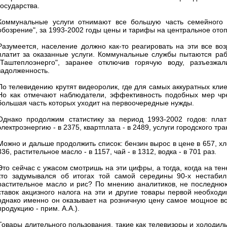
государства.
Коммунальные услуги отнимают все большую часть семейного 
обозрение", за 1993-2002 годы цены и тарифы на центральное отоп
Разумеется, население должно как-то реагировать на эти все во
платит за оказанные услуги. Коммунальные службы пытаются раб
"Таштеплоэнерго", заранее отключив горячую воду, разъезж
задолженность.
По телевидению крутят видеоролик, где для самых аккуратных кли
Но как отмечают наблюдатели, эффективность подобных мер чр
большая часть которых уходит на первоочередные нужды.
Однако продолжим статистику за период 1993-2002 годов: плат
электроэнергию - в 2375, квартплата - в 2489, услуги городского тра
Можно и дальше продолжить список: бензин вырос в цене в 657, хлеб 
336, растительное масло - в 1157, чай - в 1312, водка - в 701 раз.
Это сейчас с ужасом смотришь на эти цифры, а тогда, когда на те
кто задумывался об итогах той самой середины 90-х нестаби
растительное масло и рис? По мнению аналитиков, не последню
ставок акцизного налога на эти и другие товары первой необходи
однако именно он оказывает на розничную цену самое мощное во
продукцию - прим. А.А.).
Товары длительного пользования, такие как телевизоры и холодиль