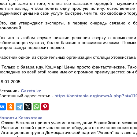
рост цен заметен того, что мы все называем одеждой - мужские 
беглый взгляд, чтобы понять одну простую истину: естественные
поднимают цены на свои услуги быстрее, чем те, кто свободно торг
Это, как утверждают эксперты, в первую очередь связано с бо
монополий.
Так что в любом случае никакие решения сверху о повышении 
узбекистанцев чувства, более близкие к пессимистическим. Повыся
второе всегда перевесит первое.
Работник одной из строительных организаций столицы Узбекистана
- Только с базара иду. Кошмар! Цены просто фантастические. Тако
последние во всей этой гонке имеют огромное преимущество: они б
19.01.2005
Источник -
Gazeta.kz
Постоянный адрес статьи -
https://centrasia.org/newsA.php?st=1
Новости Казахстана
-
Олжас Бектенов принял участие в заседании Евразийского межпра
-
Развитие легкой промышленности обсудили с отечественными пр
-
Агитационная группа Демократической партии "Ак жол" во главе с