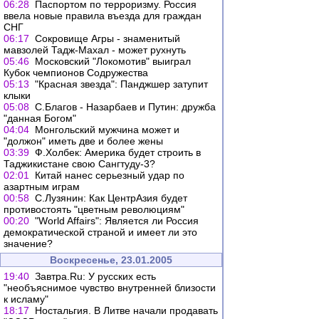
06:28
Паспортом по терроризму. Россия
ввела новые правила въезда для граждан
СНГ
06:17
Сокровище Агры - знаменитый
мавзолей Тадж-Махал - может рухнуть
05:46
Московский "Локомотив" выиграл
Кубок чемпионов Содружества
05:13
"Красная звезда": Панджшер затупит
клыки
05:08
С.Благов - Назарбаев и Путин: дружба
"данная Богом"
04:04
Монгольский мужчина может и
"должон" иметь две и более жены
03:39
Ф.Холбек: Америка будет строить в
Таджикистане свою Сангтуду-3?
02:01
Китай нанес серьезный удар по
азартным играм
00:58
С.Лузянин: Как ЦентрАзия будет
противостоять "цветным революциям"
00:20
"World Affairs": Является ли Россия
демократической страной и имеет ли это
значение?
Воскресенье, 23.01.2005
19:40
Завтра.Ru: У русских есть
"необъяснимое чувство внутренней близости
к исламу"
18:17
Ностальгия. В Литве начали продавать