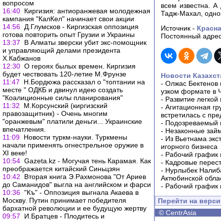
вопросом
всем известна. А
16:40
Киргизия: антиоранжевая молодежная
Тадж-Махал, одноз
кампания "КалКел" начинает свои акции
14:56
Д.Глумсков - Киргизская оппозиция
Источник -
Красна
готова повторить опыт Грузии и Украины
Постоянный адрес
13:37
В Алматы зверски убит экс-помощник
и управляющий делами президента
Х.Кабжанов
12:30
О героях былых времен. Киргизия
будет чествовать 120-летие М.Фрунзе
Новости Казахст
11:47
Н.Бордюжа рассказал о "топтании на
-
Олжас Бектенов 
месте " ОДКБ и двинул идею создать
узком формате в 
"Коалиционные силы планирования"
-
Развитие легкой
11:32
М.Корсунский (киргизский
-
Агитационная гр
правозащитник) - Очень многим
встретилась с пр
"оранжевым" платили деньги... Украинские
-
Подозреваемый в
впечатления.
-
Незаконные займ
11:09
Новости туркм-науки. Туркмены
-
Из Вьетнама экс
начали применять огнестрельное оружие в
игорного бизнеса
XI веке!
-
Рабочий график 
10:54
Gazeta.kz - Могучая тень Карамая. Как
-
Кадровые перес
преображается китайский Синьцзян
-
Нурлыбек Налиб
10:42
Вторая книга Э.Рахмонова "От Ариев
Актюбинской обла
до Саманидов" выгла на английском и фарси
-
Рабочий график 
10:36
"Къ" - Оппозиция выгнала Акаева в
Москву. Путин принимает победителя
Перейти на верс
бархатной революции и ее будущую жертву
©
CentrAsia
09:57
И.Братцев - Плодитесь и