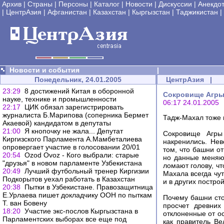
Архив
|
Страны
|
Персоны
|
Каталог
|
Новости
|
Дискуссии
|
Анекдо
|
ЦентрАзия
|
Афганистан
|
Казахстан
|
Кыргызстан
|
Таджикистан
|
Новости и события
|
Понедельник, 24.01.2005
ЦентрАзия
|
23:29
8 достижений Китая в оборонной
Сокровище Агры 
науке, технике и промышленности
06:17 24.01.2005
22:17
ЦИК обязал зарегистрировать
журналиста Б.Марипова (соперника Бермет
Тадж-Махал тоже 
Акаевой) кандидатом в депутаты
21:00
Я кнопочку не жала... Депутат
Сокровище Агры
Киргизского Парламента А.Мамбеталиева
накренились. Нев
опровергает участие в голосовании 20/01
том, что башни от
20:54
Ozod Ovoz - Кого выбрали: старые
но данные меняют
"друзья" в новом парламенте Узбекистана
ломают голову, ч
20:49
Лучший футбольный тренер Киргизии
Махала всегда чут
Подкорытов уехал работать в Казахстан
и в других постро
20:38
Пытки в Узбекистане. Правозащитница
Е.Урлаева пишет докладчику ООН по пыткам
Почему башни стоя
Т. ван Бовену
просчет древних
18:20
Участие экс-послов Кыргызстана в
отклоненные от ос
Парламентских выборах все еще под
как правитель В