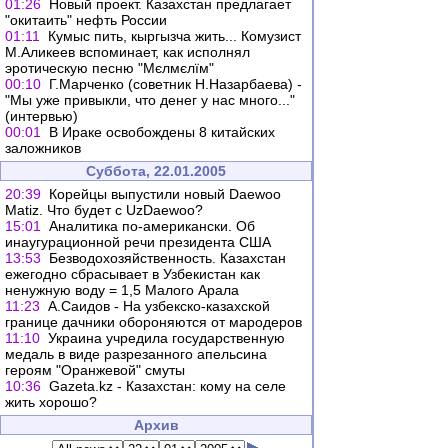
01:26
Новый проект. Казахстан предлагает
"окитаить" нефть России
01:11
Кумыс пить, кыргызча жить... Комузист
М.Аликеев вспоминает, как исполнял
эротическую песню "Мєлмєлїм"
00:10
Г.Марченко (советник Н.Назарбаева) -
"Мы уже привыкли, что денег у нас много..."
(интервью)
00:01
В Ираке освобождены 8 китайских
заложников
Суббота, 22.01.2005
20:39
Корейцы выпустили новый Daewoo
Matiz. Что будет с UzDaewoo?
15:01
Аналитика по-американски. Об
инаугурационной речи президента США
13:53
Безводохозяйственность. Казахстан
ежегодно сбрасывает в Узбекистан как
ненужную воду = 1,5 Малого Арала
11:23
А.Саидов - На узбекско-казахской
границе дачники обороняются от мародеров
11:10
Украина учредила государственную
медаль в виде разрезанного апельсина
героям "Оранжевой" смуты
10:36
Gazeta.kz - Казахстан: кому на селе
жить хорошо?
Архив