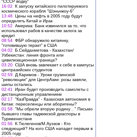
"СССР водку"
16:02
К запуску китайского пилотируемого
космического корабля "Шэньчжоу-6"
13:48
Цены на нефть в 2005 году будут
определять Китай и Ирак
10:52
Америка: Банк извинился за то, что
использовал рабов в качестве залога за
кредит
08:54
ФБР обнаружило китаянку,
"готовившую теракт" в США
04:02
Б.Сейдахметова - Казахстан/
Узбекистан: линия фронта или
цивилизационная граница?
03:20
США вновь завлекает к себе в кампусы
центразийских студентов
02:59
Д.Каримов - Уроки грузинской
"революции" для ЦентрАзии: розы завяли,
шипы остались
02:41
Иран будет производить самолеты с
дистанционным управлением
02:17
"КазПравда" - Казахская автономия в
Китае: переселенцы или аборигены?
01:58
"Мы обрели вторую родину…" Письмо
бывшего главы таджикской диаспоры в
Туркменистане
01:56
К.Тюлегенов/М.Ауэзов - Кто
следующий? На кого США нападет первым в
2005 году