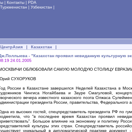
ты
|
Контакты
|
PDA
Туркменистан
|
Узбекистан
|
ЦентрАзия
|
Казахстан
|
Дж.Поллыева - "Казахстан проявил невиданную культурную э
08:19 24.01.2005
МОСКВИЧИ ОБЛЮБОВАЛИ САМУЮ МОЛОДУЮ СТОЛИЦУ ЕВРАЗИ
Юрий СУХОРУКОВ
Год России в Казахстане завершился Неделей Казахстана в Моск
художников Чингиса Ногайбаева и Зауре Смагуловой, концерт
творческого вечера известного казахского поэта Олжаса Сулейме
администрации президента России, правительства, Федерального аг
Одна из высоких гостей, спецпредставитель президента РФ по г
подметила, что "в последнее время Казахстан проявил невида
приветствовать". Большое влияние на экономику и политику Росс
представителей культуры этих стран. Спецпредставитель россий
существует уникальный в дипломатической практике документ -