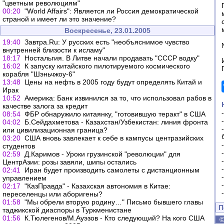
"цветным революциям"
00:20
"World Affairs": Является ли Россия демократической
страной и имеет ли это значение?
Воскресенье, 23.01.2005
19:40
Завтра.Ru: У русских есть "необъяснимое чувство
внутренней близости к исламу"
18:17
Ностальгия. В Литве начали продавать "СССР водку"
16:02
К запуску китайского пилотируемого космического
корабля "Шэньчжоу-6"
13:48
Цены на нефть в 2005 году будут определять Китай и
Ирак
10:52
Америка: Банк извинился за то, что использовал рабов в
качестве залога за кредит
08:54
ФБР обнаружило китаянку, "готовившую теракт" в США
04:02
Б.Сейдахметова - Казахстан/Узбекистан: линия фронта
или цивилизационная граница?
03:20
США вновь завлекает к себе в кампусы центразийских
студентов
02:59
Д.Каримов - Уроки грузинской "революции" для
ЦентрАзии: розы завяли, шипы остались
02:41
Иран будет производить самолеты с дистанционным
управлением
02:17
"КазПравда" - Казахская автономия в Китае:
переселенцы или аборигены?
01:58
"Мы обрели вторую родину…" Письмо бывшего главы
П
таджикской диаспоры в Туркменистане
01:56
К.Тюлегенов/М.Ауэзов - Кто следующий? На кого США