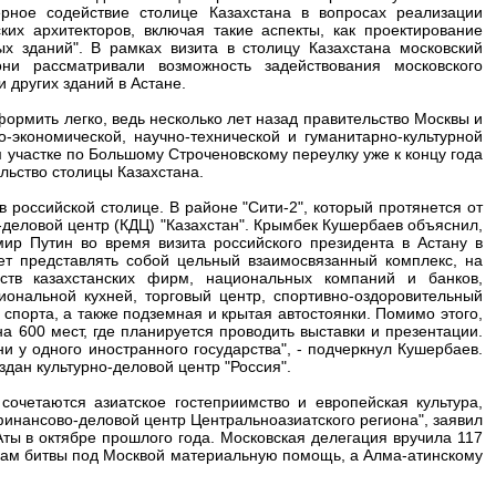
ерное содействие столице Казахстана в вопросах реализации
их архитекторов, включая такие аспекты, как проектирование
х зданий". В рамках визита в столицу Казахстана московский
ни рассматривали возможность задействования московского
 других зданий в Астане.
ормить легко, ведь несколько лет назад правительство Москвы и
-экономической, научно-технической и гуманитарно-культурной
м участке по Большому Строченовскому переулку уже к концу года
ельство столицы Казахстана.
в российской столице. В районе "Сити-2", который протянется от
-деловой центр (КДЦ) "Казахстан". Крымбек Кушербаев объяснил,
ир Путин во время визита российского президента в Астану в
дет представлять собой цельный взаимосвязанный комплекс, на
ств казахстанских фирм, национальных компаний и банков,
иональной кухней, торговый центр, спортивно-оздоровительный
спорта, а также подземная и крытая автостоянки. Помимо этого,
 600 мест, где планируется проводить выставки и презентации.
и у одного иностранного государства", - подчеркнул Кушербаев.
здан культурно-деловой центр "Россия".
сочетаются азиатское гостеприимство и европейская культура,
инансово-деловой центр Центральноазиатского региона", заявил
ы в октябре прошлого года. Московская делегация вручила 117
кам битвы под Москвой материальную помощь, а Алма-атинскому