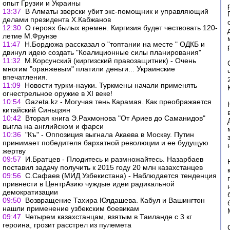
опыт Грузии и Украины
13:37
В Алматы зверски убит экс-помощник и управляющий
делами президента Х.Кабжанов
12:30
О героях былых времен. Киргизия будет чествовать 120-
летие М.Фрунзе
11:47
Н.Бордюжа рассказал о "топтании на месте " ОДКБ и
двинул идею создать "Коалиционные силы планирования"
11:32
М.Корсунский (киргизский правозащитник) - Очень
многим "оранжевым" платили деньги... Украинские
впечатления.
11:09
Новости туркм-науки. Туркмены начали применять
огнестрельное оружие в XI веке!
10:54
Gazeta.kz - Могучая тень Карамая. Как преображается
китайский Синьцзян
10:42
Вторая книга Э.Рахмонова "От Ариев до Саманидов"
выгла на английском и фарси
10:36
"Къ" - Оппозиция выгнала Акаева в Москву. Путин
принимает победителя бархатной революции и ее будущую
жертву
09:57
И.Братцев - Плодитесь и размножайтесь. Назарбаев
поставил задачу получить к 2015 году 20 млн казахстанцев
09:56
С.Сафаев (МИД Узбекистана) - Наблюдается тенденция
привнести в ЦентрАзию чуждые идеи радикальной
демократизации
09:50
Возвращение Тахира Юлдашева. Кабул и Вашингтон
нашли применение узбекским боевикам
09:47
Четырем казахстанцам, взятым в Таиланде с 3 кг
героина, грозит расстрел из пулемета