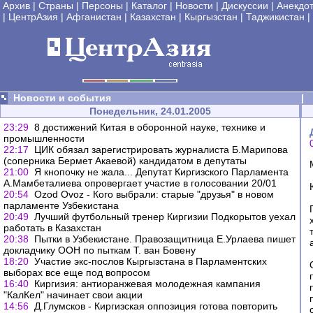
Архив
|
Страны
|
Персоны
|
Каталог
|
Новости
|
Дискуссии
|
Анекдо
|
ЦентрАзия
|
Афганистан
|
Казахстан
|
Кыргызстан
|
Таджикистан
|
Новости и события
|
Понедельник, 24.01.2005
23:29
8 достижений Китая в оборонной науке, технике и
промышленности
22:17
ЦИК обязал зарегистрировать журналиста Б.Марипова
(соперника Бермет Акаевой) кандидатом в депутаты
21:00
Я кнопочку не жала... Депутат Киргизского Парламента
А.Мамбеталиева опровергает участие в голосовании 20/01
20:54
Ozod Ovoz - Кого выбрали: старые "друзья" в новом
парламенте Узбекистана
20:49
Лучший футбольный тренер Киргизии Подкорытов уехал
работать в Казахстан
20:38
Пытки в Узбекистане. Правозащитница Е.Урлаева пишет
докладчику ООН по пыткам Т. ван Бовену
18:20
Участие экс-послов Кыргызстана в Парламентских
выборах все еще под вопросом
16:40
Киргизия: антиоранжевая молодежная кампания
"КалКел" начинает свои акции
14:56
Д.Глумсков - Киргизская оппозиция готова повторить