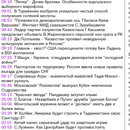
09:10
"Литер" - Дочки-братики. Особенности кыргызского
выборного марофона
09:01
В Туркмении изобрели уникально чистый способ
получения соляной кислоты
08:53
"Появляется демократическая ось Тбилиси-Киев-
Варшава". Мечтает МИД саакашистов С.Зурабишвили
08:44
Лидер партии патриотов Казахстана Г.Касымов
предлагает объявить В.Жириновского персоной нон грата в РК
08:19
Дж.Поллыева - "Казахстан проявил невиданную
культурную экспансию в Россию"
08:18
Главное - хвост? США переоценили голову Бен Ладена
в $50 миллионов
07:26
Т.Мацук - Украина: плацдарм демократии или "холодной
войны?"
06:28
Паспортом по терроризму. Россия ввела новые правила
въезда для граждан СНГ
06:17
Сокровище Агры - знаменитый мавзолей Тадж-Махал -
может рухнуть
05:46
Московский "Локомотив" выиграл Кубок чемпионов
Содружества
05:13
"Красная звезда": Панджшер затупит клыки
05:08
С.Благов - Назарбаев и Путин: дружба "данная Богом"
04:04
Монгольский мужчина может и "должон" иметь две и
более жены
03:39
Ф.Холбек: Америка будет строить в Таджикистане свою
Сангтуду-3?
02:01
Китай нанес серьезный удар по азартным играм
00:58
С.Лузянин: Как ЦентрАзия будет противостоять