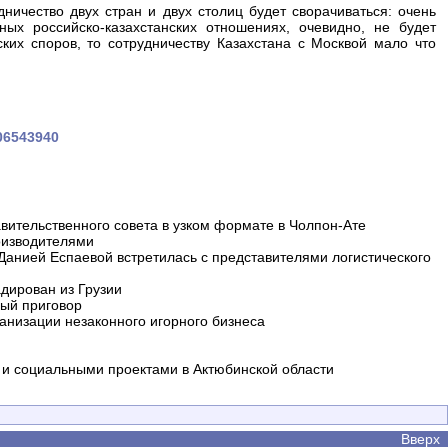
дничество двух стран и двух столиц будет сворачиваться: очень
ых российско-казахстанских отношениях, очевидно, не будет
ких споров, то сотрудничеству Казахстана с Москвой мало что
106543940
вительственного совета в узком формате в Чолпон-Ате
оизводителями
 Данией Еспаевой встретилась с представителями логистического
дирован из Грузии
ный приговор
анизации незаконного игорного бизнеса
и социальными проектами в Актюбинской области
Вверх