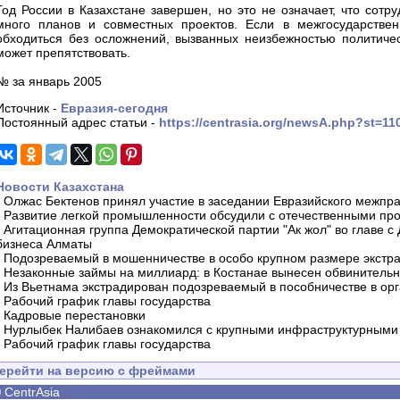
Год России в Казахстане завершен, но это не означает, что сотру
много планов и совместных проектов. Если в межгосударственн
обходиться без осложнений, вызванных неизбежностью политичес
может препятствовать.
№ за январь 2005
Источник -
Евразия-сегодня
Постоянный адрес статьи -
https://centrasia.org/newsA.php?st=1
Новости Казахстана
-
Олжас Бектенов принял участие в заседании Евразийского межпра
-
Развитие легкой промышленности обсудили с отечественными пр
-
Агитационная группа Демократической партии "Ак жол" во главе с
бизнеса Алматы
-
Подозреваемый в мошенничестве в особо крупном размере экстра
-
Незаконные займы на миллиард: в Костанае вынесен обвинитель
-
Из Вьетнама экстрадирован подозреваемый в пособничестве в орг
-
Рабочий график главы государства
-
Кадровые перестановки
-
Нурлыбек Налибаев ознакомился с крупными инфраструктурными 
-
Рабочий график главы государства
ерейти на версию с фреймами
©
CentrAsia