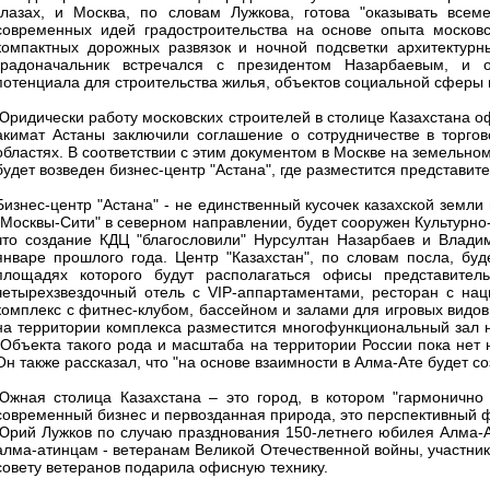
глазах, и Москва, по словам Лужкова, готова "оказывать всем
современных идей градостроительства на основе опыта московск
компактных дорожных развязок и ночной подсветки архитектурны
градоначальник встречался с президентом Назарбаевым, и о
потенциала для строительства жилья, объектов социальной сферы и
Юридически работу московских строителей в столице Казахстана оф
акимат Астаны заключили соглашение о сотрудничестве в торгово
областях. В соответствии с этим документом в Москве на земельно
будет возведен бизнес-центр "Астана", где разместится представит
Бизнес-центр "Астана" - не единственный кусочек казахской земли 
"Москвы-Сити" в северном направлении, будет сооружен Культурно
что создание КДЦ "благословили" Нурсултан Назарбаев и Владим
январе прошлого года. Центр "Казахстан", по словам посла, бу
площадях которого будут располагаться офисы представитель
четырехзвездочный отель с VIP-аппартаментами, ресторан с нац
комплекс с фитнес-клубом, бассейном и залами для игровых видов 
на территории комплекса разместится многофункциональный зал на
"Объекта такого рода и масштаба на территории России пока нет н
Он также рассказал, что "на основе взаимности в Алма-Ате будет со
Южная столица Казахстана – это город, в котором "гармонично 
современный бизнес и первозданная природа, это перспективный ф
Юрий Лужков по случаю празднования 150-летнего юбилея Алма-Ат
алма-атинцам - ветеранам Великой Отечественной войны, участни
совету ветеранов подарила офисную технику.