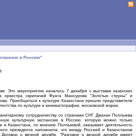
кспансию в Россию"
И
ве. Это мероприятие началось 7 декабря с выставки казахских
а оркестра скрипачей Фуата Мансурова "Золотые струны" и
нова. Приобщиться к культуре Казахстана пришли представители
ентства по культуре и кинематографии, московской мэрии.
уманитарному сотрудничеству со странами СНГ Джахан Поллыева
нную культурную экспансию в Россию, которую можно только
ии и Казахстана, по мнению Поллыевой, оказывает деятельность
ского президента напомнила, что между Россией и Казахстаном
 Договор о вечной дружбе. "Разговор о вечной дружбе имеет