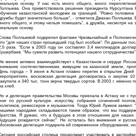
реальную основу. У нас есть много общего, много переплетени
Поллыева. Она приветствовала решение президента Нурсултана Н
обучение казахстанской молодежи за границей. "Ровно половина 
дружбы будет значительно больше", - отметила Джахан Поллыева. В
много общего, и этому нельзя помешать", а дружба, несмотря на 
реальную основу.
Слова Поллыевой подкрепил фактами Чрезвычайный и Полномочны
что "для наших стран прошедший год был особым". По данным посл
2,5 раза. "Если в 2003 году он составлял 3,4 миллиардов доллар
Кушербаев. "Мы сумели развить потенциал нашего сотрудничества",
Не менее активно взаимодействует с Казахстаном и сердце Росси
внимание соотечественникам, живущим на казахской земле, пропа
День города – 9 июня в Астане плавно перетек в открытие Дней 
мероприятиях, московская делегация договорилась о закупке 10
закупила и 340 тыс. тонн зерна твердых сортов. В 2003 г. именно 
на хлеб.
Но и делегация правительства Москвы приехала в Астану не с пу
книг по русской культуре, искусству, собрания сочинений поэто
политиков, режиссеров и музыкантов. Тогда Юрий Лужков заявил:
нашими народами складываются таким образом, что мы поддержи
братства. Я думаю, что и будущее в этом отношении для наших 
будущее рождается сейчас". Не осталась без внимания и русска
Московская делегация подарила ей современное оборудование, н
Сегодня российская столица продолжает участвовать в застройк