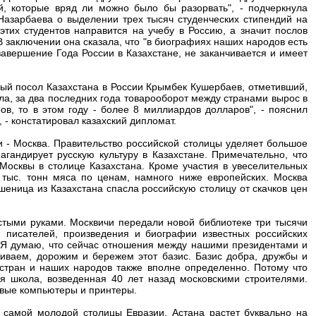
й, которые вряд ли можно было бы разорвать", - подчеркнула
азарбаева о выделении трех тысяч студенческих стипендий на
этих студентов направится на учебу в Россию, а значит послов
 заключении она сказала, что "в биографиях наших народов есть
завершение Года России в Казахстане, не заканчивается и имеет
й посол Казахстана в России Крымбек Кушербаев, отметивший,
а, за два последних года товарооборот между странами вырос в
ов, то в этом году - более 8 миллиардов долларов", - пояснил
 - констатировал казахский дипломат.
и - Москва. Правительство российской столицы уделяет большое
гандирует русскую культуру в Казахстане. Примечательно, что
Москвы в столице Казахстана. Кроме участия в увеселительных
 тыс. тонн мяса по ценам, намного ниже европейских. Москва
пшеница из Казахстана спасла российскую столицу от скачков цен
стыми руками. Москвичи передали новой библиотеке три тысячи
в, писателей, произведения и биографии известных российских
 "Я думаю, что сейчас отношения между нашими президентами и
ваем, дорожим и бережем этот базис. Базис добра, дружбы и
стран и наших народов также вполне определенно. Потому что
я школа, возведенная 40 лет назад московскими строителями.
овые компьютеры и принтеры.
е самой молодой столицы Евразии. Астана растет буквально на