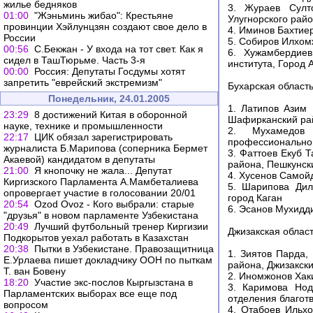
жилье бедняков
3. Жураев Султо
01:00
"Жэньминь жибао": Крестьяне
Улугнорского райо
провинции Хэйлунцзян создают свое дело в
4. Иминов Бахтие
России
5. Собиров Илхом
00:56
С.Бекжан - У входа на тот свет. Как я
6. Хужамбердиев
сидел в ТашТюрьме. Часть 3-я
института, Город
00:00
Россия: Депутаты Госдумы хотят
запретить "еврейский экстремизм"
Бухарская област
Понедельник, 24.01.2005
1. Латипов Азим 
23:29
8 достижений Китая в оборонной
Шафирканский ра
науке, технике и промышленности
2. Мухамедов 
22:17
ЦИК обязал зарегистрировать
профессиональног
журналиста Б.Марипова (соперника Бермет
3. Фаттоев Екуб 
Акаевой) кандидатом в депутаты
района, Пешкунск
21:00
Я кнопочку не жала... Депутат
4. Хусенов Самой
Киргизского Парламента А.Мамбеталиева
5. Шарипова Дил
опровергает участие в голосовании 20/01
город Каган
20:54
Ozod Ovoz - Кого выбрали: старые
6. Эсанов Мухидди
"друзья" в новом парламенте Узбекистана
20:49
Лучший футбольный тренер Киргизии
Джизакская облас
Подкорытов уехал работать в Казахстан
20:38
Пытки в Узбекистане. Правозащитница
1. Зиятов Парда,
Е.Урлаева пишет докладчику ООН по пыткам
района, Джизакск
Т. ван Бовену
2. Иномжонов Хак
18:20
Участие экс-послов Кыргызстана в
3. Каримова Нод
Парламентских выборах все еще под
отделения благот
вопросом
4. Отабоев Ильх