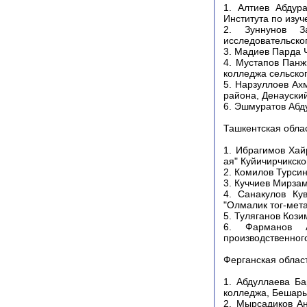
1. Алтиев Абдур
Института по изу
2. Зуннунов З
исследовательског
3. Мадиев Парда 
4. Мустапов Панж
колледжа сельско
5. Нарзуллоев Ах
района, Денауски
6. Эшмуратов Абд
Ташкентская обла
1. Ибрагимов Хай
ая" Куйичирчикско
2. Комилов Турсин
3. Куччиев Мирза
4. Санакулов Ку
"Олмалик тог-мет
5. Туляганов Кози
6. Фарманов А
производственног
Ферганская облас
1. Абдуллаева Ба
колледжа, Бешары
2. Мырсадиков Ан