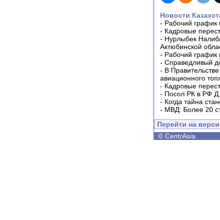
Новости Казахст
-
Рабочий график 
-
Кадровые перес
-
Нурлыбек Налиб
Актюбинской обла
-
Рабочий график 
-
Справедливый до
-
В Правительстве
авиационного топ
-
Кадровые перес
-
Посол РК в РФ Д
-
Когда тайна ста
-
МВД: Более 20 с
Перейти на верс
©
CentrAsia