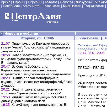
Архив
|
Страны
|
Персоны
|
Каталог
|
Новости
|
Дискуссии
|
Анекдо
|
ЦентрАзия
|
Афганистан
|
Казахстан
|
Кыргызстан
|
Таджикистан
|
Новости и события
|
Вторник, 25.01.2005
Узбекистан
|
21:07
Правительство Киргизии опровергает
Узбекистан: Сфо
газету "Агым". "Белого списка" кандидатов в
заседание - 27-2
депутаты нет!
12:44 25.01.2005
20:58
Новое казахстано-сингапурское СП
займется судостроительством и "созданием
ЦИК об итогах фо
Е-правительства"
20:47
Выборы в Узбекистане:
ПРЕСС – РЕЛИЗ
Каракалпакстанцы так и не смогли
встретиться с зарубежными наблюдателями
Пресс-центр ЦИК, 2
20:29
Вышла первая монография о
выдающемся казахском этнографе Абубекре
24 января состоя
Диваеве
Узбекистан, котор
20:21
Власти Кыргызстана готовятся к
условиям "чрезвычайного положения"
В соответствии с
19:53
Индия: Сотни верующих погибли в
комиссии Республ
давке у храма Мандар Дэви
Олий Мажлис Респ
19:35
КамАЗ поднимет целину заново. В
Олий Мажлиса 