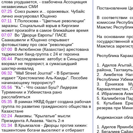
слова ухудшается, - озабочена Ассоциация
независимых СМИ
Постановление Це
07:25
Союз рыжих и... оранжевых. Чубайс
лично инагуировал Ющенко
В соответствии с
07:11
Т.Полоскова - "Цветные революции"
комиссии Республи
заразны. Социальный взрыв в Киргизии
Мажлис Республик
может произойти в самое ближайшее время
07:07
Во "Дворце Европы" ПАСЕ
На основании про
Саакашвили и Ющенко открывают
государственной 
фотовыставку про свои "революции"
Мажлиса зарегист
07:00
В Актюбинске (Казахстан) арестована
таджикская банд-группа с 24 кг героина
Республика Карак
06:44
Расследование: автобус в Синьцзяне
взорвал не террорист, а сумасшедший
1. Адилов Агытай,
шахтер-инвалид
района, Тахтакуп
06:32
"Wall Street Journal" - В Британии
2. Аимбетов Наг
издают "Хрестоматию Аль-Каиды". Пособие
Республики Узбеки
начинающему террористу?
3. Ерниязов Му
05:56
"Къ" - Что сказал Буш? Лидерам
Каракалпакстан, Г
Туркмении и Узбекистана рано
4. Ибрагимов Ахме
расслабляться
5. Калимбетов Пар
05:35
В рамках НКВД будет создана рабочая
6. Кутыбаев Ерк
группа по развитию гражданского общества в
резерва при Мини
Казахстане
02:24
Акаизмы. "Крылатые" мысли
Андижанская обла
Президента А.Акаева. Часть 2-я
01:34
В.Крымзалов - Дворцы против хижин:
1. Адилов Яркинб
ташкентские богачи выселяют и отбирают
2. Бегалиев Сайд