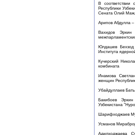
В соответствии 
Республики Узбек
Сената Олий Мажл
Арипов Абдулла –
Вахидов Эркин
межпарламентским
Юлдашев Бехзод 
Института ядерно
Кучерский Никола
комбината
Инамова Светлан
женщин Республик
Убайдуллаев Баты
Бакибоев Эркин
Узбекистана "Нур
Шарифходжаев Мур
Усманов Мираброр
Адилходжаева С