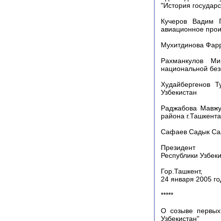
"История государс
Кучеров Вадим П
авиационное прои
Мухитдинова Фарр
Рахманкулов Ми
национальной без
Худайбергенов Т
Узбекистан
Раджабова Мавжу
района г.Ташкента
Сафаев Садык Сал
Президент
Республики Узбек
Гор.Ташкент,
24 января 2005 го
*****
О созыве первых
Узбекистан"