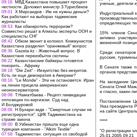
09:16
МВД Казахстана повышает процент
ученые, деятели к
честности. Доложил министр З.Турисбеков
09:01
Х.Мирсаидов - Им не нужны деньги?
Индустриальный к
Как работают на выборах таджикские
производственных
журналисты
определяющих тем
08:53
Как обанкротить терроризм?
Совместно решат в Алматы эксперты ООН и
15% членов Сена
специалисты СНГ
активно участву
08:42
Обком звонит в колокол. Коммунистов
жизненной позици
Казахстана разделил "оранжевый" вопрос
08:36
Gazeta.kz - Животный вопрос. В
Среди сенаторов
Казахстане переизбыток скотины
русские, туркмены
08:22
Казахстанские байкеры готовятся
покорить... Африку
В Сенате также п
08:18
"Die Zeit" - Иезуитство без иезуитов.
органов представ
Есть ли еще демократия в Америке?
08:16
"Le Monde" - Эти не остановятся. Иран
На заседании Це
на линии прицела американских
Сената Олий Мажл
неоконсерваторов
и гласно, каких-л
08:08
Т.Наматбаева - Рецепт ликвидации
оппозиции по-киргизски. Суд над
Постановление Це
И.Болджуровой
Указ президента Р
08:06
Н.Бухари-заде - "Смертные случаи не
на сайте Централь
регистрируются". ЦИК Таджикистана на
страже закона
*****
08:00
В Узбекистан пришла еще одна
турецкая компания - "Alkim Textile"
"О регистрации ч
07:58
Таджикистан: ситуация со свободой
25.01.2005 09:21