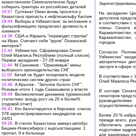
казахстанском Семипалатинске будут
Зарегистрированы
собирать тракторы из российских деталей
18:57
Султанат Оман вновь просится у
На заседании Це
Казахстана припасть к нефтешельфу Каспия
депутатов предст
18:49
Выборы в Узбекистане: за молчание о
в соответствии с 
фальсификациях предлагают должность в
члены Сената и
хокимате
Каракалпакстан, 
14:38
США и Израиль "переводят стрелки"
Каракалпакстан,
на Иран. Считают себя "круче" Османской
городов.
империи?
12:44
Узбекистан: Сформирован Сенат
Согласно Полож
Олий Мажлиса Республики (полный список).
Узбекистан" канд
Первое заседание - 27-28 января
авторитетных де
11:44
М.Санников - "Оранжевые" мины
заслуги в сфере 
выборного законодательства СНГ
11:00
Китай не будет копировать модели
В соответствии с
политических систем других стран
Олий Мажлиса Рес
10:46
А.Крылов - "Затхлое болото СНГ".
Розовые итоги 1 года Саакашвили у власти
В составе Сенат
09:49
Великолепная динамика туркменской
сенаторов предст
статистики: всюду рост на 20 и более%
руководителями
(годовой отчет)
осуществляемых в
09:41
Кто баллотируется в Киргизии: список
378 зарегистрированных кандидатов на
Более 20 % избра
24/01
прежде всего, ру
09:26
В степях Казахстана замерз автобус
обеспечить реа
Бишкек-Новосибирск с кыргызстанцами: 1
подготовки кадро
пропал, 9 в больнице
для различных от