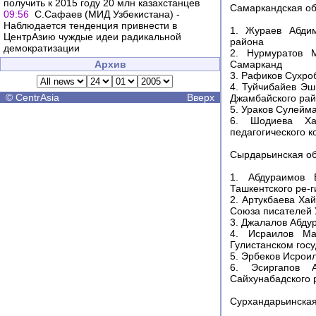
получить к 2015 году 20 млн казахстанцев
Самаркандская об
09:56
С.Сафаев (МИД Узбекистана) -
Наблюдается тенденция привнести в
1. Жураев Абдим
ЦентрАзию чуждые идеи радикальной
района
демократизации
2. Нурмуратов М
Архив
Самарканд
3. Рафиков Сухро
4. Туйчибайев Эш
©
CentrAsia
Вверх
Джамбайского рай
5. Ураков Сулейм
6. Шодиева Хам
педагогического к
Сырдарьинская об
1. Абдураимов Б
Ташкентского ре-
2. Артукбаева Ха
Союза писателей 
3. Джалалов Абду
4. Исраилов Ма
Гулистанском гос
5. Эрбеков Исроил
6. Эсиргапов А
Сайхунабадского 
Сурхандарьинская