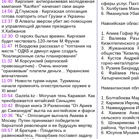
16:40
Киргизия: антиоранжевая молодежная
сферы услуг, Пах
кампания "КалКел" начинает свои акции
5. Холбутаев Махм
14:56
Д.Глумсков - Киргизская оппозиция
6. Яманкулов Уба
готова повторить опыт Грузии и Украины
13:37
В Алматы зверски убит экс-помощник
Навоийская облас
и управляющий делами президента
Х.Кабжанов
1. Алиев Гофир К
12:30
О героях былых времен. Киргизия
2. Валиева Раън
будет чествовать 120-летие М.Фрунзе
Кизилтепинского 
11:47
Н.Бордюжа рассказал о "топтании на
3. Жуманиязов Р
месте " ОДКБ и двинул идею создать
общества "Кизилк
"Коалиционные силы планирования"
4. Кустов Андре
11:32
М.Корсунский (киргизский
горно-металлурги
правозащитник) - Очень многим
5. Рузиев Бахридд
"оранжевым" платили деньги... Украинские
6. Файзиев Неъм
впечатления.
Хатырчинский рай
11:09
Новости туркм-науки. Туркмены
начали применять огнестрельное оружие в
Наманганская обл
XI веке!
10:54
Gazeta.kz - Могучая тень Карамая. Как
1. Болтабоева Мар
преображается китайский Синьцзян
2. Каримов Икром
10:42
Вторая книга Э.Рахмонова "От Ариев
3. Нажмиддинов И
до Саманидов" выгла на английском и фарси
4. Хакимов Ахма
10:36
"Къ" - Оппозиция выгнала Акаева в
сельского хозяйст
Москву. Путин принимает победителя
5. Шокаримова Г
бархатной революции и ее будущую жертву
района, Чустский
09:57
И.Братцев - Плодитесь и
6. Юсупов Мухамм
размножайтесь. Назарбаев поставил задачу