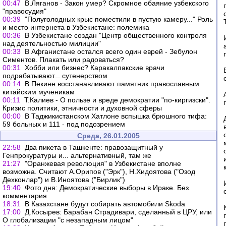
00:47
В.Ляганов - Закон умер? Скромное обаяние узбекского
"правосудия"
00:39
"Полуголодных крыс поместили в пустую камеру..." Роль
и место интернета в Узбекистане: полемика
00:36
В Узбекистане создан "Центр общественного контроля
над деятельностью милиции"
00:33
В Афганистане остался всего один еврей - Зебулон
Симентов. Плакать или радоваться?
00:31
Хобби или бизнес? Каракалпакские врачи
подрабатывают... сутенерством
00:14
В Пекине восстанавливают памятник православным
китайским мученикам
00:11
Т.Калиев - О пользе и вреде демократии "по-киргизски".
Кризис политики, этничности и духовной сферы
00:00
В Таджикистанском Хатлоне вспышка брюшного тифа:
59 больных и 111 - под подозрением
Среда, 26.01.2005
22:58
Два пикета в Ташкенте: правозащитный у
Генпрокуратуры и... альтернативный, там же
21:27
"Оранжевая революция" в Узбекистане вполне
возможна. Считают А.Орипов ("Эрк"), Н.Хидоятова ("Озод
Дехконлар") и В.Иноятова ("Бирлик")
19:40
Фото дня: Демократические выборы в Ираке. Без
комментария
18:31
В Казахстане будут собирать автомобили Skoda
17:00
Д.Косырев: Барабан Страдивари, сделанный в ЦРУ, или
О глобализации "с незападным лицом"