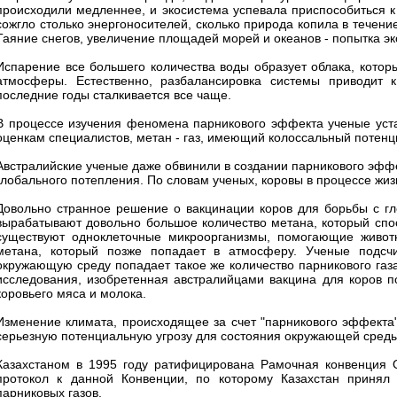
происходили медленнее, и экосистема успевала приспособиться к
сожгло столько энергоносителей, сколько природа копила в течени
Таяние снегов, увеличение площадей морей и океанов - попытка э
Испарение все большего количества воды образует облака, кото
атмосферы. Естественно, разбалансировка системы приводит 
последние годы сталкивается все чаще.
В процессе изучения феномена парникового эффекта ученые устан
оценкам специалистов, метан - газ, имеющий колоссальный потенц
Австралийские ученые даже обвинили в создании парникового эффе
глобального потепления. По словам ученых, коровы в процессе жи
Довольно странное решение о вакцинации коров для борьбы с г
вырабатывают довольно большое количество метана, который спо
существуют одноклеточные микроорганизмы, помогающие животн
метана, который позже попадает в атмосферу. Ученые подсчи
окружающую среду попадает такое же количество парникового газа
исследования, изобретенная австралийцами вакцина для коров по
коровьего мяса и молока.
Изменение климата, происходящее за счет "парникового эффекта
серьезную потенциальную угрозу для состояния окружающей среды
Казахстаном в 1995 году ратифицирована Рамочная конвенция 
протокол к данной Конвенции, по которому Казахстан принял
парниковых газов.