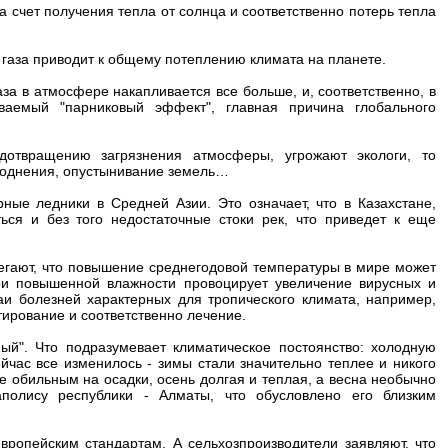
 счет получения тепла от солнца и соответственно потерь тепла
 газа приводит к общему потеплению климата на планете.
за в атмосфере накапливается все больше, и, соответственно, в
ваемый "парниковый эффект", главная причина глобального
отвращению загрязнения атмосферы, угрожают экологи, то
аводнения, опустынивание земель…
ные ледники в Средней Азии. Это означает, что в Казахстане,
ться и без того недостаточные стоки рек, что приведет к еще
гают, что повышение среднегодовой температуры в мире может
ри повышенной влажности провоцирует увеличение вирусных и
аи болезней характерных для тропического климата, например,
тирование и соответственно лечение.
ный". Что подразумевает климатическое постоянство: холодную
йчас все изменилось - зимы стали значительно теплее и никого
е обильным на осадки, осень долгая и теплая, а весна необычно
полису республики - Алматы, что обусловлено его близким
вропейским стандартам. А сельхозпроизводители заявляют, что