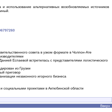
да и использование альтернативных возобновляемых источников
омный.
106797260
вительственного совета в узком формате в Чолпон-Ате
оизводителями
 Данией Еспаевой встретилась с представителями логистического
дирован из Грузии
ный приговор
анизации незаконного игорного бизнеса
и социальными проектами в Актюбинской области
Вверх