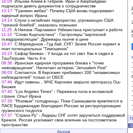
16:09
Ильхам Алиев в Тебризе. Иран и Азербайджан
подписали девять документов о сотрудничестве
15:17
"Гуанмин жибао": Почему США вновь подогревают
ядерный вопрос Ирана
14:14
Слухи о китайских террористах, угрожающих США
"грязной бомбой", оказалась ложными
11:25
А.Ниязов: Парламент Узбекистана приступает к работе
11:10
"Слово Кыргызстана" - Гастролеры "киргизской
псевдореволюции". Дуремары нынче в цене
10:47
С.Маркедонов - Гуд бай, СНГ! Зачем Россия кормит и
поит потенциальных "Тимошенок"
10:23
Сафар Бекжан - У входа на тот свет. Как я сидел в
ТашТюрьме. Часть 4-я
08:36
Иранская ядерная программа близка к "точке
невозвращения". Нагнетает истерию "Jerusalem Post"
08:03
Слетаются. В Киргизию прибивают 200 "независимых
наблюдателей" только от ОБСЕ
07:46
Идут лавины... МЧС Киргизии закрыло автотрассу Ош-
Бишкек
07:40
"Los Angeles Times" - Перемена пола в исламской
стране. Опыт Ирана
07:39
"Розовые" голодранцы. Пока Саакашвили кривляется в
ПАСЕ Бурджанадзе благодарит Россию за реструктуризацию
грузинского госдолга
07:37
"Страна Ру" - Лидеры СНГ хотят заручиться поддержкой
П
Кремля. Россия усиливает свое влияние на постсоветском
пространстве
Архив