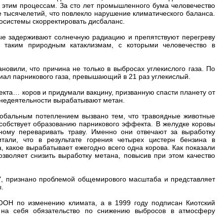
 этим процессам. За сто лет промышленного бума человечество
е тысячелетий, что повлекло нарушение климатического баланса.
косистемы скорректировать дисбаланс.
рые задерживают солнечную радиацию и препятствуют перегреву
к таким природным катаклизмам, с которыми человечество в
овили, что причина не только в выбросах углекислого газа. По
иал парникового газа, превышающий в 21 раз углекислый.
кта… коров и придумали вакцину, призванную спасти планету от
знедеятельности вырабатывают метан.
лобальным потеплением вызвано тем, что травоядные животные
собствует образованию парникового эффекта. В желудке коровы
ому переваривать траву. Именно они отвечают за выработку
тали, что в результате горения четырех цистерн бензина в
, какое вырабатывает ежегодно всего одна корова. Как показали
зволяет снизить выработку метана, повысив при этом качество
", признано проблемой общемирового масштаба и представляет
.
ООН по изменению климата, а в 1999 году подписан Киотский
 на себя обязательство по снижению выбросов в атмосферу