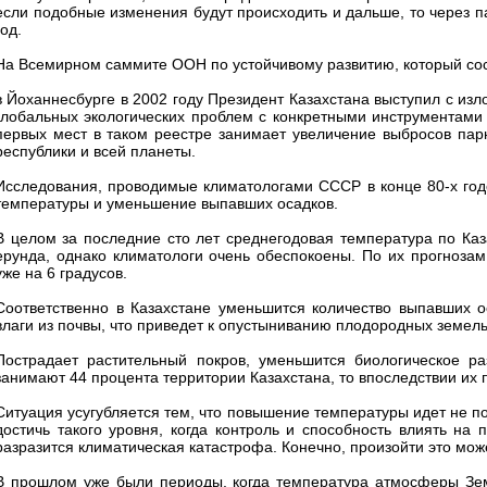
если подобные изменения будут происходить и дальше, то через па
год.
На Всемирном саммите ООН по устойчивому развитию, который со
в Йоханнесбурге в 2002 году Президент Казахстана выступил с из
глобальных экологических проблем с конкретными инструментами
первых мест в таком реестре занимает увеличение выбросов парн
республики и всей планеты.
Исследования, проводимые климатологами СССР в конце 80-х год
температуры и уменьшение выпавших осадков.
В целом за последние сто лет среднегодовая температура по Каза
ерунда, однако климатологи очень обеспокоены. По их прогноза
уже на 6 градусов.
Соответственно в Казахстане уменьшится количество выпавших о
влаги из почвы, что приведет к опустыниванию плодородных земель
Пострадает растительный покров, уменьшится биологическое ра
занимают 44 процента территории Казахстана, то впоследствии их 
Ситуация усугубляется тем, что повышение температуры идет не по
достичь такого уровня, когда контроль и способность влиять на
разразится климатическая катастрофа. Конечно, произойти это может
В прошлом уже были периоды, когда температура атмосферы Зем