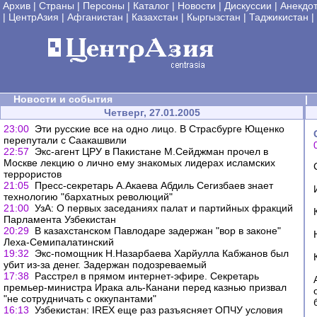
Архив
|
Страны
|
Персоны
|
Каталог
|
Новости
|
Дискуссии
|
Анекдо
|
ЦентрАзия
|
Афганистан
|
Казахстан
|
Кыргызстан
|
Таджикистан
|
Новости и события
|
Четверг, 27.01.2005
23:00
Эти русские все на одно лицо. В Страсбурге Ющенко
перепутали с Саакашвили
22:57
Экс-агент ЦРУ в Пакистане М.Сейджман прочел в
Москве лекцию о лично ему знакомых лидерах исламских
террористов
21:05
Пресс-секретарь А.Акаева Абдиль Сегизбаев знает
технологию "бархатных революций"
21:00
УзА: О первых заседаниях палат и партийных фракций
Парламента Узбекистан
20:29
В казахстанском Павлодаре задержан "вор в законе"
Леха-Семипалатинский
19:32
Экс-помощник Н.Назарбаева Харйулла Кабжанов был
убит из-за денег. Задержан подозреваемый
17:38
Расстрел в прямом интернет-эфире. Секретарь
премьер-министра Ирака аль-Канани перед казнью призвал
"не сотрудничать с оккупантами"
16:13
Узбекистан: IREX еще раз разъясняет ОПЧУ условия