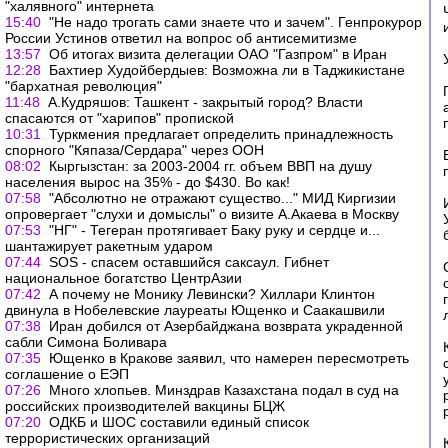
"халявного" интернета
15:40
"Не надо трогать сами знаете что и зачем". Генпрокурор
России Устинов ответил на вопрос об антисемитизме
13:57
Об итогах визита делегации ОАО "Газпром" в Иран
12:28
Бахтиер Худойбердыев: Возможна ли в Таджикистане
"бархатная революция"
11:48
А.Кудряшов: Ташкент - закрытый город? Власти
спасаются от "харипов" пропиской
10:31
Туркмения предлагает определить принадлежность
спорного "Кяпаза/Сердара" через ООН
08:02
Кыргызстан: за 2003-2004 гг. объем ВВП на душу
населения вырос на 35% - до $430. Во как!
07:58
"Абсолютно не отражают существо..." МИД Киргизии
опровергает "слухи и домыслы" о визите А.Акаева в Москву
07:53
"НГ" - Тегеран протягивает Баку руку и сердце и...
шантажирует ракетным ударом
07:44
SOS - спасем оставшийся саксаул. Гибнет
национальное богатство ЦентрАзии
07:42
А почему не Монику Левински? Хиллари Клинтон
двинула в Нобелевские лауреаты Ющенко и Саакашвили
07:38
Иран добился от Азербайджана возврата украденной
сабли Симона Боливара
07:35
Ющенко в Кракове заявил, что намерен пересмотреть
соглашение о ЕЭП
07:26
Много хлопьев. Минздрав Казахстана подал в суд на
российских производителей вакцины БЦЖ
07:20
ОДКБ и ШОС составили единый список
террористических организаций