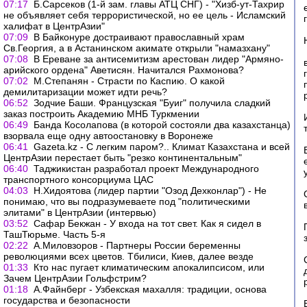
07:17
Б.Сарсеков (1-й зам. главы АТЦ СНГ) - "Хизб-ут-Тахрир
не объявляет себя террористической, но ее цель - Исламский
халифат в ЦентрАзии"
07:09
В Байконуре достраивают православный храм
Св.Георгия, а в Астанинском акимате открыли "намазхану"
07:08
В Ереване за антисемитизм арестован лидер "Армяно-
арийского ордена" Аветисян. Начитался Рахмонова?
07:02
М.Степанян - Страсти по Каспию. О какой
демилитаризации может идти речь?
06:52
Зодчие Баши. Французская "Буиг" получила сладкий
заказ построить Академию МНБ Туркмении
06:49
Банда Косолапова (в которой состояли два казахстанца)
взорвала еще одну автоостановку в Воронеже
06:41
Gazeta.kz - С легким паром?.. Климат Казахстана и всей
ЦентрАзии перестает быть "резко континентальным"
06:40
Таджикистан разработал проект Международного
транспортного консорциума ЦАС
04:03
Н.Хидоятова (лидер партии "Озод Дехконлар") - Не
понимаю, что вы подразумеваете под "политическими
элитами" в ЦентрАзии (интервью)
03:52
Сафар Бекжан - У входа на тот свет. Как я сидел в
ТашТюрьме. Часть 5-я
02:22
А.Миловзоров - Партнеры России беременны
революциями всех цветов. Тбилиси, Киев, далее везде
01:33
Кто нас пугает климатическим апокалипсисом, или
Зачем ЦентрАзии Гольфстрим?
01:18
А.Файнберг - Узбекская махалля: традиции, основа
государства и безопасности