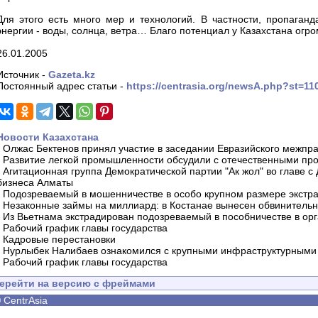
Для этого есть много мер и технологий. В частности, пропаган
энергии - воды, солнца, ветра… Благо потенциал у Казахстана огр
26.01.2005
Источник -
Gazeta.kz
Постоянный адрес статьи -
https://centrasia.org/newsA.php?st=1
Новости Казахстана
-
Олжас Бектенов принял участие в заседании Евразийского межпра
-
Развитие легкой промышленности обсудили с отечественными пр
-
Агитационная группа Демократической партии "Ак жол" во главе с
бизнеса Алматы
-
Подозреваемый в мошенничестве в особо крупном размере экстра
-
Незаконные займы на миллиард: в Костанае вынесен обвинитель
-
Из Вьетнама экстрадирован подозреваемый в пособничестве в орг
-
Рабочий график главы государства
-
Кадровые перестановки
-
Нурлыбек Налибаев ознакомился с крупными инфраструктурными 
-
Рабочий график главы государства
ерейти на версию с фреймами
©
CentrAsia