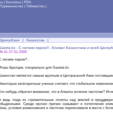
ты
|
Контакты
|
PDA
Туркменистан
|
Узбекистан
|
ЦентрАзия
|
Казахстан
|
Gazeta.kz - С легким паром?.. Климат Казахстана и всей Цент
06:41 27.01.2005
С легким паром?..
Игорь Братцев, специально для Gazeta.kz
Казахстан является самым крупным в Центральной Азии поставщик
Некоторые категоричные ученые считают, что глобальное изменение
Кто-нибудь обратил внимание, что в Алматы исчезли ласточки? Исче
А ведь тогда их стремительные полеты над землей в преддвери
обыденными. Среди прочих причин называют и потепление клим
база, условия размножения и ласточки перекочевали в места с бо