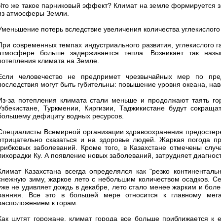
Что же такое парниковый эффект? Климат на земле формируется за
из атмосферы Земли.
Уменьшение потерь вследствие увеличения количества углекислого
При современных темпах индустриального развития, углекислого га
атмосфере больше задерживается тепла. Возникает так назы
потепления климата на Земле.
Если человечество не предпримет чрезвычайных мер по пред
последствия могут быть губительны: повышение уровня океана, н
Из-за потепления климата стали меньше и продолжают таять гор
Узбекистане, Туркмении, Киргизии, Таджикистане будут сокраща
большему дефициту водных ресурсов.
Специалисты Всемирной организации здравоохранения предостере
отрицательно сказаться и на здоровье людей. Жаркая погода п
грибковых заболеваний. Кроме того, в Казахстане отмечены случ
лихорадки Ку. А появление новых заболеваний, затрудняет диагнос
Климат Казахстана всегда определялся как "резко континенталь
снежную зиму, жаркое лето с небольшим количеством осадков. Се
уже не удивляет дождь в декабре, лето стало менее жарким и боле
ранняя. Все это в большей мере относится к главному мега
расположением к горам.
Как шутят горожане, климат города все больше приближается к е