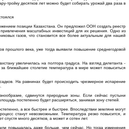
ру-тройку десятков лет можно будет собирать урожай два раза в
стоялся
ложением позиции Казахстана. Он предложил ООН создать реестр
 привлечения масштабных инвестиций для их решения. Одно из
иковых газов, что становится все более актуальным для нашей
ов прошлого века, уже тогда выявили повышение среднегодовой
хстану увеличилась на полтора градуса. На взгляд дилетанта -
м за ближайшее столетие температура в мире может повыситься
садков. На равнинах будет происходить чрезмерное испарение
.
знообразие, сдвинутся природные зоны. Если сейчас пустыни
площадь постепенно будет расширяться, занимая зону степей.
степенно, а все быстрее и быстрее. Впоследствии земляне могут
 процесс станут невозможными. Температура резко повысится, и
 спустя много десятков, а может и сотен лет.
ли повышалась даже больше, чем сейчас. Но тогда изменения