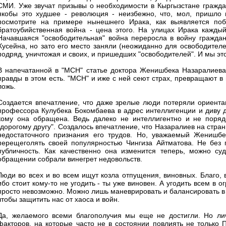
СМИ. Уже звучат призывы о необходимости в Кыргызстане граждан
якобы это худшее - революция - неизбежно, что, мол, пришло 
посмотрите на примере нынешнего Ирака, как выявляется поб
братоубийственная война - цена этого. На улицах Ирака каждый 
Начавшаяся "освободительная" война переросла в войну гражданс
Хусейна, но зато его место заняли (неожиданно для освободите
подряд, уничтожая и своих, и пришедших "освободителей". И мы эт
В напечатанной в "МСН" статье доктора Женишбека Назаралиева п
правды в этом есть. "МСН" и иже с ней сеют страх, превращают в
ложь.
Создается впечатление, что даже зрелые люди потеряли ориента
профессора Кулубека Бокомбаева в адрес интеллигенции и диву да
кому она обращена. Ведь далеко не интеллигентно и не поря
"дорогому другу". Создалось впечатление, что Назаралиев на стр
недостаточного признания его трудов. Но, уважаемый Женишбе
перещеголять своей популярностью Чингиза Айтматова. Не без
публичность. Как качественно она изменится теперь, можно су
обращении собрали винегрет недовольств.
Люди во всех и во всем ищут козла отпущения, виновных. Благо, 
ибо стоит кому-то не угодить - ты уже виновен. А угодить всем в
просто невозможно. Можно лишь маневрировать и балансировать в э
чтобы защитить нас от хаоса и войн.
Да, желаемого всеми благополучия мы еще не достигли. Но лич
факторов, на которые часто не в состоянии повлиять не только 