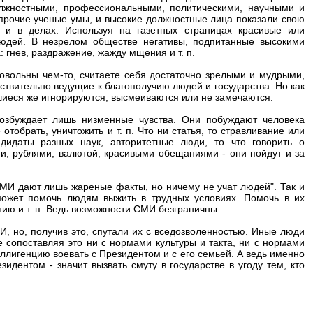
олжностными, профессиональными, политическими, научными и
 прочие ученые умы, и высокие должностные лица показали свою
 и в делах. Используя на газетных страницах красивые или
юдей. В незрелом обществе негативы, подпитанные высокими
 гнев, раздражение, жажду мщения и т. п.
довольны чем-то, считаете себя достаточно зрелыми и мудрыми,
ствительно ведущие к благополучию людей и государства. Но как
шиеся же игнорируются, высмеиваются или не замечаются.
озбуждает лишь низменные чувства. Они побуждают человека
 отобрать, уничтожить и т. п. Что ни статья, то стравливание или
дидаты разных наук, авторитетные люди, то что говорить о
и, рублями, валютой, красивыми обещаниями - они пойдут и за
СМИ дают лишь жареные факты, но ничему не учат людей". Так и
может помочь людям выжить в трудных условиях. Помочь в их
нию и т. п. Ведь возможности СМИ безграничны.
, но, получив это, спутали их с вседозволенностью. Иные люди
не сопоставляя это ни с нормами культуры и такта, ни с нормами
еллигенцию воевать с Президентом и с его семьей. А ведь именно
идентом - значит вызвать смуту в государстве в угоду тем, кто