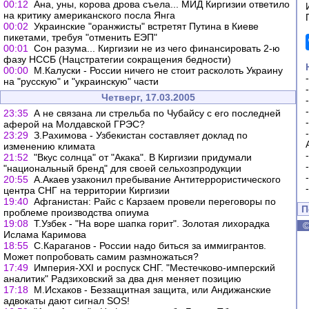
00:12
Ана, уны, корова дрова съела... МИД Киргизии ответило
на критику американского посла Янга
00:02
Украинские "оранжисты" встретят Путина в Киеве
пикетами, требуя "отменить ЕЭП"
00:01
Сон разума... Киргизии не из чего финансировать 2-ю
фазу НССБ (Нацстратегии сокращения бедности)
00:00
М.Калуски - России ничего не стоит расколоть Украину
на "русскую" и "украинскую" части
Четверг, 17.03.2005
23:35
А не связана ли стрельба по Чубайсу с его последней
аферой на Молдавской ГРЭС?
23:29
З.Рахимова - Узбекистан составляет доклад по
изменению климата
21:52
"Вкус солнца" от "Акака". В Киргизии придумали
"национальный бренд" для своей сельхозпродукции
20:55
А.Акаев узаконил пребывание Антитеррористического
центра СНГ на территории Киргизии
19:40
Афганистан: Райс с Карзаем провели переговоры по
П
проблеме производства опиума
19:08
Т.Узбек - "На воре шапка горит". Золотая лихорадка
Ислама Каримова
18:55
С.Караганов - России надо биться за иммигрантов.
Может попробовать самим размножаться?
17:49
Империя-ХХI и роспуск СНГ. "Местечково-имперский
аналитик" Радзиховский за два дня меняет позицию
17:18
М.Исхаков - Беззащитная защита, или Андижанские
адвокаты дают сигнал SOS!