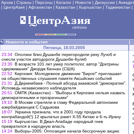
Архив
|
Страны
|
Персоны
|
Каталог
|
Новости
|
Дискуссии
|
Анекдо
|
ЦентрАзия
|
Афганистан
|
Казахстан
|
Кыргызстан
|
Таджикистан
|
Новости и события
|
Пятница, 18.03.2005
23:34
Оползни близ Душанбе перегородили реку Лучоб и
снесли участок автодороги Душанбе-Куляб
23:30
В возрасте 101 лет умер политолог, автор "Доктрины
сдерживания" Джордж Кеннан (США)
22:52
Киргизия: Молодежное движение "Бирге!" приглашает
на общественных слушания памяти Аксыйских событий
21:31
Д.Деркембаев - Полный абсурд акаевской "демократии".
Исповедь независимого наблюдателя
20:51
ОМПК (Казахстан) - "Выборы в Киргизии нельзя назвать
демократичными и прозрачными"
19:10
В Москве стреляли в главу Федеральной автономии
азербайджанцев С.Садыкова
18:07
Украина признала, что в 2001 году продала
контрабандой(!) 12 крылатых ракет Х-55 Китаю и 6-ть Ирану
15:19
Кыргызстан: В Джал-Алабаде народный гнев
превратился в народную власть
14:24
Выборы-2005: Оппозиция начала бессрочную акцию