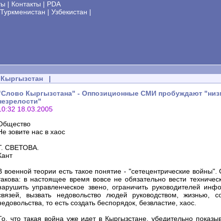
ты
|
Контакты
|
PDA
Туркменистан
|
Узбекистан
|
Кыргызстан
|
"Слово Кыргызстана" - Оппозиционные СМИ пробуждают "низме
незрелости"
10:32 18.03.2005
Общество
Не зовите нас в хаос
Т. СВЕТОВА.
Кант
В военной теории есть такое понятие - "сетецентрические войны"
такова: в настоящее время вовсе не обязательно вести техничес
нарушить управленческое звено, ограничить руководителей инф
связей, вызвать недовольство людей руководством, жизнью, с
недовольства, то есть создать беспорядок, безвластие, хаос.
То, что такая война уже идет в Кыргызстане, убедительно показ