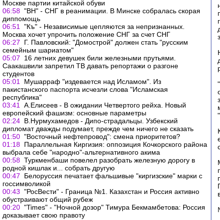
Москве партии китайской обуви
06:58
"ВН" - СНГ в реанимации. В Минске собралась скорая
диппомощь
06:51
"Къ" - Независимые цепляются за непризнанных.
Москва хочет упрочить положение СНГ за счет СНГ
06:27
Г. Павловский: "Домострой" должен стать "русским
семейным шариатом"
05:07
16 летних девушек били железными прутьями.
Саакашвили запретил ТВ давать репортажи о разгоне
студентов
05:01
Мушарраф "издевается над Исламом". Из
пакистанского паспорта исчезли слова "Исламская
республика"
03:41
А.Елисеев - В ожидании Четвертого рейха. Новый
европейский фашизм: основные параметры
02:24
В.Нурмухамедов - Дипо-страдальцы. Узбекский
дипломат дважды подумает, прежде чем ничего не сказать
01:50
"Восточный нефтепровод": смена приоритетов?
01:18
Параллельная Киргизия: оппозиция Кочкорского района
выбрала себе "народно"-альтернативного акима
00:58
Туркменбаши повелел разобрать железную дорогу в
родной кишлак и... собрать другую
00:47
Белоруссия печатает фальшивые "киргизские" марки с
госсимволикой
00:43
"РосВести" - Граница №1. Казахстан и Россия активно
обустраивают общий рубеж
00:20
"Times" - "Ночной дозор" Тимура Бекмамбетова: Россия
доказывает свою правоту