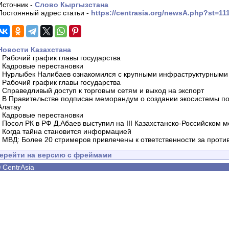
Источник -
Слово Кыргызстана
Постоянный адрес статьи -
https://centrasia.org/newsA.php?st=11
Новости Казахстана
-
Рабочий график главы государства
-
Кадровые перестановки
-
Нурлыбек Налибаев ознакомился с крупными инфраструктурными 
-
Рабочий график главы государства
-
Справедливый доступ к торговым сетям и выход на экспорт
-
В Правительстве подписан меморандум о создании экосистемы по 
Алатау
-
Кадровые перестановки
-
Посол РК в РФ Д.Абаев выступил на III Казахстанско-Российском
-
Когда тайна становится информацией
-
МВД: Более 20 стримеров привлечены к ответственности за проти
ерейти на версию с фреймами
©
CentrAsia