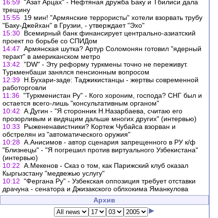
16:59
"Азат Арцах" - Нефтяная дружба Баку и Тбилиси дала
трещину
15:55
19 мин! "Армянские террористы" хотели взорвать трубу
"Баку-Джейхан" в Грузии, - утверждает "Эхо"
15:30
Всемирный банк финансирует центрально-азиатский
проект по борьбе со СПИДом
14:47
Армянская шутка? Артур Соломонян готовил "ядерный
теракт" в американском метро
13:42
"DW" - Эту реформу туркмены точно не переживут.
Туркменбаши занялся пенсионным вопросом
12:39
Н.Бухари-заде: Таджикистанцы - жертвы современной
работорговли
11:36
"Туркменистан Ру" - Кого хороним, господа? СНГ был и
остается всего-лишь "консультативным органом"
10:42
А.Дугин - "Я сторонник Н.Назарбаева, считаю его
прозорливым и видящим дальше многих других" (интервью)
10:33
Рыжененавистники? Кортеж Чубайса взорван и
обстрелян из "автоматического оружия"
10:28
А.Анисимов - автор сценария запрещенного в РУ к/ф
"Близнецы" - "Я погрешил против виртуального Узбекистана"
(интервью)
10:22
А.Мекенов - Сказ о том, как Парижский клуб оказал
Кыргызстану "медвежью услугу"
10:12
"Фергана Ру" - Узбекская оппозиция требует отставки
драчуна - сенатора и Джизакского облхокима Яманкулова
Архив