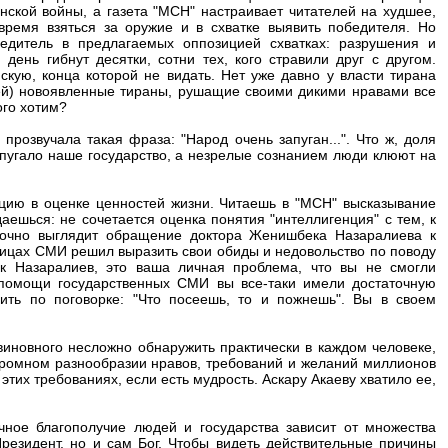
ской войны, а газета "МСН" настраивает читателей на худшее,
время взяться за оружие и в схватке выявить победителя. Но
едитель в предлагаемых оппозицией схватках: разрушения и
день гибнут десятки, сотни тех, кого стравили друг с другом.
кую, конца которой не видать. Нет уже давно у власти тирана
лей) новоявленные тираны, рушащие своими дикими нравами все
ого хотим?
розвучала такая фраза: "Народ очень запуган...". Что ж, доля
 пугало наше государство, а незрелые сознанием люди клюют на
цию в оценке ценностей жизни. Читаешь в "МСН" высказывание
ешься: не сочетается оценка понятия "интеллигенция" с тем, к
дочно выглядит обращение доктора Женишбека Назаралиева к
аницах СМИ решил выразить свои обиды и недовольство по поводу
к Назаралиев, это ваша личная проблема, что вы не смогли
 помощи государственных СМИ вы все-таки имели достаточную
дить по поговорке: "Что посеешь, то и пожнешь". Вы в своем
виновного несложно обнаружить практически в каждом человеке,
 огромном разнообразии нравов, требований и желаний миллионов
тих требованиях, если есть мудрость. Аскару Акаеву хватило ее,
ное благополучие людей и государства зависит от множества
Президент, но и сам Бог. Чтобы видеть действительные причины