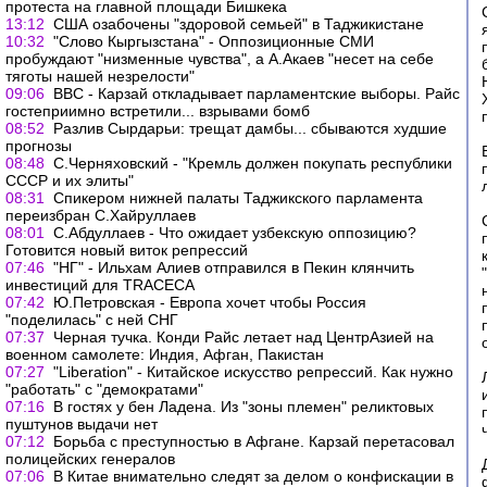
протеста на главной площади Бишкека
13:12
США озабочены "здоровой семьей" в Таджикистане
10:32
"Слово Кыргызстана" - Оппозиционные СМИ
пробуждают "низменные чувства", а А.Акаев "несет на себе
тяготы нашей незрелости"
09:06
ВВС - Карзай откладывает парламентские выборы. Райс
гостеприимно встретили... взрывами бомб
08:52
Разлив Сырдарьи: трещат дамбы... сбываются худшие
прогнозы
08:48
С.Черняховский - "Кремль должен покупать республики
СССР и их элиты"
08:31
Спикером нижней палаты Таджикского парламента
переизбран С.Хайруллаев
08:01
С.Абдуллаев - Что ожидает узбекскую оппозицию?
Готовится новый виток репрессий
07:46
"НГ" - Ильхам Алиев отправился в Пекин клянчить
инвестиций для ТRАСЕCА
07:42
Ю.Петровская - Европа хочет чтобы Россия
"поделилась" с ней СНГ
07:37
Черная тучка. Конди Райс летает над ЦентрАзией на
военном самолете: Индия, Афган, Пакистан
07:27
"Liberation" - Китайское искусство репрессий. Как нужно
"работать" с "демократами"
07:16
В гостях у бен Ладена. Из "зоны племен" реликтовых
пуштунов выдачи нет
07:12
Борьба с преступностью в Афгане. Карзай перетасовал
полицейских генералов
07:06
В Китае внимательно следят за делом о конфискации в