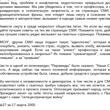
наших бед, проблем и конфликтов, недостаточно прикрыться д
прочими званиями. Мы уже убедились в том, что и профессора, и
гражданскую и сознательную незрелость и на страницах СМИ,
душещипательные фразы, они плодят лишь смуту в сознании л
званиями и авторитетами, вызывают в народе самые низкие чувства:
Навести смуту в среде незрелого общества легко. Но если вы не
дайте лучшие советы на тех же страницах СМИ. Покажите пути, дей
раз лучшие советы редко мелькают на газетных страницах. Появив
"МСН", другие СМИ чаще подают такую "идеологию", которая в
оскорбить, унизить, навести страх, осудить, вызвать злобу, желание
запугивание людей. Если на такое "клюют" профессора и кан
малообразованных и незрелых? Их помани "гуманитаркой", сомам
"левыми", и за "правыми".
Как-то в одной из телепередач "Пирамиды" было сказано: "Наши 
есть. А ведь сейчас так много полезной информации, которая 
собственном устройстве быта, семьи, добыче средств к существова
Мы мечтали о независимости и демократии, в том числе и для СМИ
позволяют себе с газетных трибун говорить все, что им хочется, 
политического и прочего этикета. Оппозиция призывает народ, инт
Президент несет на себе тяготы нашей незрелости, воевать с През
ведет с нами "сетецентрическую войну".
№27 за 17 марта 2005