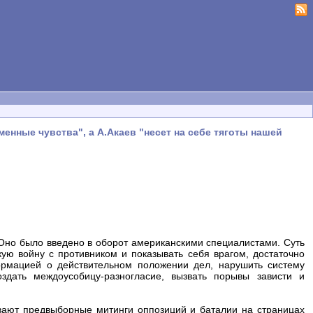
нные чувства", а А.Акаев "несет на себе тяготы нашей
. Оно было введено в оборот американскими специалистами. Суть
кую войну с противником и показывать себя врагом, достаточно
ормацией о действительном положении дел, нарушить систему
оздать междоусобицу-разногласие, вызвать порывы зависти и
ывают предвыборные митинги оппозиций и баталии на страницах