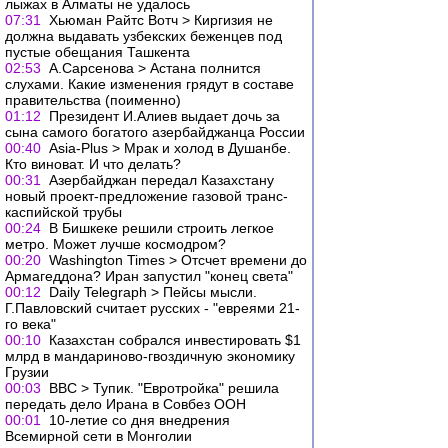
лыжах в Алматы не удалось
07:31
Хьюман Райтс Вотч > Киргизия не
должна выдавать узбекских беженцев под
пустые обещания Ташкента
02:53
А.Сарсенова > Астана полнится
слухами. Какие изменения грядут в составе
правительства (поименно)
01:12
Президент И.Алиев выдает дочь за
сына самого богатого азербайджанца России
00:40
Asia-Plus > Мрак и холод в Душанбе.
Кто виноват. И что делать?
00:31
Азербайджан передал Казахстану
новый проект-предложение газовой транс-
каспийской трубы
00:24
В Бишкеке решили строить легкое
метро. Может лучше космодром?
00:20
Washington Times > Отсчет времени до
Армагеддона? Иран запустил "конец света"
00:12
Daily Telegraph > Пейсы мысли.
Г.Павловский считает русских - "евреями 21-
го века"
00:10
Казахстан собрался инвестировать $1
млрд в мандариново-гвоздичную экономику
Грузии
00:03
ВВС > Тупик. "Евротройка" решила
передать дело Ирана в Совбез ООН
00:01
10-летие со дня внедрения
Всемирной сети в Монголии