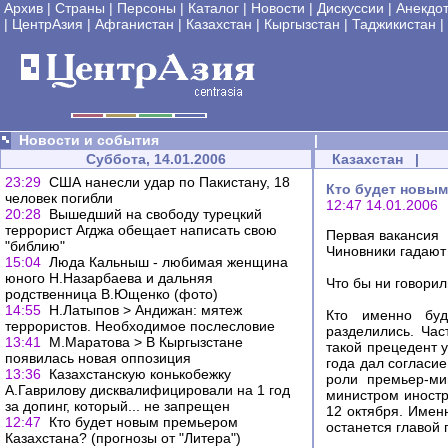
Архив
|
Страны
|
Персоны
|
Каталог
|
Новости
|
Дискуссии
|
Анекдо
|
ЦентрАзия
|
Афганистан
|
Казахстан
|
Кыргызстан
|
Таджикистан
|
Новости и события
|
Суббота, 14.01.2006
Казахстан
|
23:29
США нанесли удар по Пакистану, 18
Кто будет новым
человек погибли
12:47 14.01.2006
20:28
Вышедший на свободу турецкий
террорист Агджа обещает написать свою
Первая вакансия
"библию"
Чиновники гадают
15:04
Люда Кальныш - любимая женщина
юного Н.Назарбаева и дальняя
Что бы ни говорил
родственница В.Ющенко (фото)
14:55
Н.Латыпов > Андижан: мятеж
Кто именно буд
террористов. Необходимое послесловие
разделились. Час
13:41
М.Маратова > В Кыргызстане
такой прецедент 
появилась новая оппозиция
года дал согласи
13:36
Казахстанскую конькобежку
роли премьер-ми
А.Гаврилову дисквалифицировали на 1 год
министром иност
за допинг, который... не запрещен
12 октября. Имен
12:47
Кто будет новым премьером
останется главой 
Казахстана? (прогнозы от "Литера")