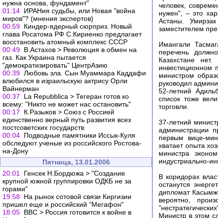
нужна основа, фундамент"
человек, совреме
01:14
ИРАНия судьбы, или Новая "война
нужен", – это ха
миров"? (мнения экспертов)
Астаны. Умирзак
00:59
Киндер-ядерный сюрприз. Новый
заместителем пре
глава Росатома РФ С.Кириенко предлагает
восстановить атомный комплекс СССР
Имангали Тасмаг
00:49
В.Астахов > Революция в обмен на
перечень должно
газ. Как Украина пытается
Казахстане нет
"демократизировать" ЦентрАзию
инвестиционном п
00:39
Любовь зла. Сын Муаммара Каддафи
министром образ
влюбился в израильскую актрису Орли
руководил админи
Вайнерман
52-летний Адиль
00:37
La Repubblica > Тегеран готов ко
список тоже вел
всему: "Никто не может нас остановить"
торговли.
00:17
К.Разыков > Союз с Россией
единственно верный путь развития всех
37-летний минист
постсоветских государств
администрации п
00:04
Подводные памятники Иссык-Куля
первым вице-мин
обследуют ученые из российского Ростова-
хватает опыта хо
на-Дону
министра эконом
индустриально-ин
Пятница, 13.01.2006
20:01
Генсек Н.Бордюжа > "Создание
В коридорах влас
крупной южной группировки ОДКБ не за
останутся энерге
горами"
дипломат Касымжо
19:58
На рынок сотовой связи Киргизии
вероятно, прои
пришел еще и российский "Мегафон"
"нестратегически
18:05
ВВС > Россия готовится к войне в
Министр в этом с