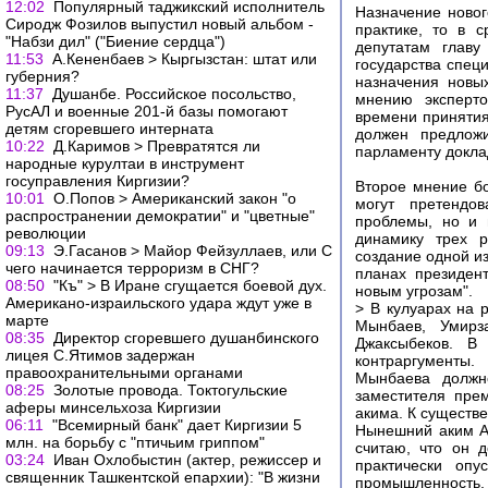
12:02
Популярный таджикский исполнитель
Назначение новог
Сиродж Фозилов выпустил новый альбом -
практике, то в 
"Набзи дил" ("Биение сердца")
депутатам главу
11:53
А.Кененбаев > Кыргызстан: штат или
государства спец
губерния?
назначения новы
11:37
Душанбе. Российское посольство,
мнению эксперто
РусАЛ и военные 201-й базы помогают
времени принятия
детям сгоревшего интерната
должен предложи
10:22
Д.Каримов > Превратятся ли
парламенту докла
народные курултаи в инструмент
госуправления Киргизии?
Второе мнение бо
10:01
О.Попов > Американский закон "о
могут претендо
распространении демократии" и "цветные"
проблемы, но и 
революции
динамику трех р
09:13
Э.Гасанов > Майор Фейзуллаев, или С
создание одной и
чего начинается терроризм в СНГ?
планах президен
08:50
"Къ" > В Иране сгущается боевой дух.
новым угрозам".
Американо-израильского удара ждут уже в
> В кулуарах на 
марте
Мынбаев, Умирз
08:35
Директор сгоревшего душанбинского
Джаксыбеков. В
лицея С.Ятимов задержан
контраргументы.
правоохранительными органами
Мынбаева должно
08:25
Золотые провода. Токтогульские
заместителя пре
аферы минсельхоза Киргизии
акима. К существ
06:11
"Всемирный банк" дает Киргизии 5
Нынешний аким Ас
млн. на борьбу с "птичьим гриппом"
считаю, что он д
03:24
Иван Охлобыстин (актер, режиссер и
практически оп
священник Ташкентской епархии): "В жизни
промышленность,