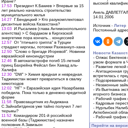
Иране?
высокой квалифик
17:53
Президент К.Бакиев > Впервые за 15
лет реально началось строительство
Анель ДАВЛЕТГАЛ
муниципального жилья
14.01.2006
14:27
Г.Бендицкий > Кто разукомплектовал
десантные войска Казахстана?
Источник -
Литер
13:03
И.Рысалиев (глава Антимонопольного
Постоянный адрес
агентства) > С бардаком в Киргизской
энергетике пора кончать... концессией
12:57
От "птичьего гриппа" в Турции
страдают киргизы, потомки Рахманкул–хана
12:50
"Слово о бригаде Игоревой". Новинки
Новости Казахст
евразийской киноиндустрии
-
Олжас Бектенов 
12:46
В автокатастрофе погиб 15-летний
узком формате в 
принц Бахрейна Фейсал бин Хамад аль-
-
Развитие легкой
Халифа
-
Агитационная гр
12:30
"DW" > Химия вредная и невредная.
встретилась с пр
Таджикистан может превратиться в свалку
-
Подозреваемый в
химотходов
-
Незаконные займ
12:02
"НГ" > Евразийская идея Назарбаева
-
Из Вьетнама экс
победила. Пока только в денежно-кредитной
игорного бизнеса
форме
-
Рабочий график 
11:58
Правозащитник из Андижана
-
Кадровые перес
С.Зайнабитдинов уже тайно получил 7 лет
-
Нурлыбек Налиб
тюрьмы?
Актюбинской обла
11:52
Командиром 201-й российской
-
Рабочий график 
военной базы (Таджикистан) назначен
полковник А.Завизьон
Перейти на верс