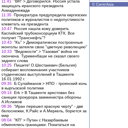
11:41
"ВН" > Договорился. Россия устала
©
CentrAsia
защищать иранского президента
Ахмадинежада
11:35
Прокуратура предупредила киргизских
политиков и журналистов о недопустимости
клеветать на президента
10:47
Россия нашла кому доверить
Каспийский трубоконсорциум КТК. Все
получит "Транснефть"?
10:43
"Къ" > Демократически построенные
монголы затеяли свою "цветную революцию"
10:33
"Ведомости" > "Газовая" война не
окончена. Туркменбаши не сказал своего
заднего слова
10:25
Пишите! О.Шестакевич (Бельгия)
собирает воспоминания участников
студенческих выступлений в Ташкенте
16.01.1992 г.
09:35
Б.Сулайманов > НПО - троянский конь
в кыргызской политике
09:14
Erk > В Ташкенте арестован без
санкции прокурора замминистра обороны
А.Исламов
08:36
"Иран перешел красную черту" - две
белоснежки, К.Райс и А.Меркель, борются за
мир
08:04
"КП" > Путин с Назарбаевым
обменялись границами. Покататься на