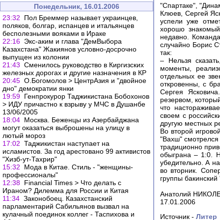
"Спартаке", "Дина
Понедельник, 16.01.2006
Клюев, Сергей Яс
23:32
Пол Бреммер называет украинцев,
успели уже отме
поляков, болгар, испанцев и итальянцев
хорошо знакомый
бесполезными вояками в Ираке
недавно. Команда
22:16
Экс-аким и глава "ДемВыбора
случайно Борис Ст
Казахстана" Жакиянов условно-досрочно
так:
выпущен из колонии
– Нельзя сказат
21:43
Сменилось руководство в Киргизских
моменты, реализ
железных дорогах и другие назначения в КР
отдельных ее зве
20:45
О.Богомолов > ЦентрАзия и "двойное
откровенны, с бр
дно" демократии янки
Сергея Ясковича
19:59
Генпрокурор Таджикистана Бобохонов
резервом, который
> ИДУ причастно к взрыву у МЧС в Душанбе
что настораживае
13/06/2005
своем с российск
18:04
Москва. Беженцы из Азербайджана
другую местных ре
могут оказаться выброшены на улицу в
Во второй игровой
лютый мороз
"Вахш" смотрелся 
17:02
Таджикистан наступает на
традиционно прив
исламистов. За год арестовано 99 активистов
обыграна – 1:0. 
"Хизб-ут-Тахрир"
убедительно. А на
15:32
Мода в Китае. Стиль - "женщины-
во вторник. Соп
профессионалы"
группы бакинский 
12:38
Financial Times > Что делать с
Ираном? Дилемма для России и Китая
Анатолий НИКОЛЕ
11:34
Законобоец. Казахстанский
17.01.2006
парламентарий Сабильянов вызвал на
кулачный поединок коллег - Таспихова и
Источник -
Литер