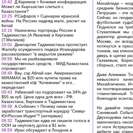
10:42
Д.Каримов > Кочевая конфедерация.
Михайлиди – когд
Может ли Кыргызстан слиться с
средним бизнесо
Казахстаном?
Петрушин – эти п
10:25
Р.Сафаров > Сценарии иранской
Сейчас он гендир
войны. На Россию надежд мало, расчет на
футбольная судьб
Китай
Поднялся на триб
10:16
Назначены торгпреды России в
Стукаловым мы у
Таджикистан (А.Яковлев) и Киргизию
директор донецко
(Т.Меликов)
Москве, он всег
10:01
Демпартия Таджикистана протестует.
потянутся в прес
Жалобу осужденного лидера Искандарова
тонким, как клино
рассматривают "в закрытом режиме"
дверь в щепки ра
09:58
Мы не разбазаривали
Газзаевым, Бори
государственных средств, - МИД Казахстана
сборных, стало н
опровергает
09:49
Вау, сэр Аблай-хан. Американская
Даже Алимжан Тох
MIRAMAX за $20 млн купила права на
невысокого кач
казахстанский к/ф "Кочевники" и его...
Михайличенко, Иг
переделает
не поотворачивали
09:43
Узбекский газ подорожает на 34% до
>таинственный Т
$55 за куб. Цена одна для всех - РФ,
бомондом эсэнгэш
Казахстана, Киргизии и Таджикистана
09:38
А.Собянин > Почему никак не
Но давайте пере
заработает транспортный коридор "Север-
Синявский. Событи
Юг/Россия-Индия"? (интервью)
Двухходовка латы
09:32
Таджикистан едва не лишили голоса в
закончилась неси
ООН за неуплату долга в $1 млн
от ноги Астрауска
08:59
Иран обсуждают в Лондоне в
дебюте нас откро