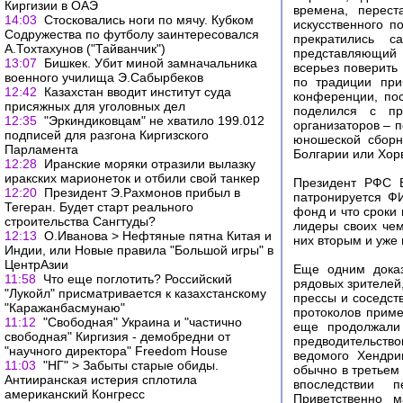
Киргизии в ОАЭ
времена, перест
14:03
Стосковались ноги по мячу. Кубком
искусственного п
Содружества по футболу заинтересовался
прекратились с
А.Тохтахунов ("Тайванчик")
представляющий 
13:07
Бишкек. Убит миной замначальника
всерьез поверить
военного училища Э.Сабырбеков
по традиции при
12:42
Казахстан вводит институт суда
конференции, по
присяжных для уголовных дел
поделился с пр
12:35
"Эркиндиковцам" не хватило 199.012
организаторов – п
подписей для разгона Киргизского
юношеской сборн
Парламента
Болгарии или Хор
12:28
Иранские моряки отразили вылазку
иракских марионеток и отбили свой танкер
Президент РФС В
12:20
Президент Э.Рахмонов прибыл в
патронируется Ф
Тегеран. Будет старт реального
фонд и что сроки
строительства Сангтуды?
лидеры своих чем
12:13
О.Иванова > Нефтяные пятна Китая и
них вторым и уже
Индии, или Новые правила "Большой игры" в
ЦентрАзии
Еще одним доказ
11:58
Что еще поглотить? Российский
рядовых зрителей,
"Лукойл" присматривается к казахстанскому
прессы и соседст
"Каражанбасмунаю"
протоколов приме
11:12
"Свободная" Украина и "частично
еще продолжали 
свободная" Киргизия - демобредни от
предводительств
"научного директора" Freedom House
ведомого Хендри
11:03
"НГ" > Забыты старые обиды.
обычно в третьем
Антииранская истерия сплотила
впоследствии п
американский Конгресс
Приветственно 