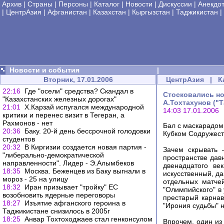
Архив
|
Страны
|
Персоны
|
Каталог
|
Новости
|
Дискуссии
|
Анекдо
|
ЦентрАзия
|
Афганистан
|
Казахстан
|
Кыргызстан
|
Таджикистан
|
Новости и события
|
Вторник, 17.01.2006
ЦентрАзия
|
К
22:16
Где "осели" средства? Скандал в
Стосковались но
"Казахстанских железных дорогах"
А.Тохтахунов ("
21:01
Х.Карзай испугался международной
14:03 17.01.2006
критики и перенес визит в Тегеран, а
Рахмонов - нет
Бал с маскарадом
20:36
Баку. 20-й день бессрочной голодовки
Кубком Содружест
студентов
20:32
В Киргизии создается новая партия -
Зачем скрывать 
"либерально-демократической
пространстве дав
направленности". Лидер - Э.Алымбеков
двенадцатого ве
18:35
Москва. Беженцев из Баку выгнали в
искусственный, да
мороз - 25 на улицу
отдельных матче
18:32
Иран призывает "тройку" EC
"Олимпийского" в
возобновить ядерные переговоры
престарый карнав
18:27
Изъятие афганского героина в
"Ирония судьбы" н
Таджикистане снизилось в 2005г
18:25
Анвар Тохтоходжаев стал генконсулом
Впрочем, один из