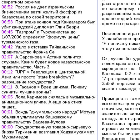
секретном режиме
раза стрелял по 
08:52
Россия не дает израильским
по-настоящему о
бизнесменам везти желтый фосфор из
разрезающим пасо
Казахстана по своей территории
прошлогодний лие
06:53
При атаке конвоя под Кандагаром был
прямо во вратаря.
убит канадский дипломат Глин Берри
06:45
"Газпром" и Туркменистан до
Постепенно игра 
1/07/2006 определят "формулу цены"
У актюбинцев пр
туркменского газа
"Я поначалу никак
06:42
Ушло в отставку Тайваньское
что у них неплохо
правительство Фрэнка Се
02:07
А.Сарсенова > Астана полнится
Ох, лучше бы уде
слухами. Каким будет новое казахстанское
левом краю он на 
правительство. Часть 3
скрещенных ног. 
00:12
"UPI" > Революция в Центральной
Калонаса. 0:2 к 
Азии или просто "state breakdown"/
"Игра примерно о
разрушение государства?
Забей первыми а
00:11
Э.Гасанов > Вред шиизма. Почему
хватает команде, 
сунниты лучшие воины?
00:05
Лола Каримова снялась в музыкально-
Примерно в тако
анимационном клипе. А еще она стихи
выглядела целеус
пишет...
логичным, хотя и 
00:01
Вождь "джумгальского народа" Мотуев
значительно силь
объявил ультиматум бишкекскому
отнюдь не отыгра
правительству Бакиева-Кулова
Казахстана прив
00:00
Государственную товарно-сырьевую
игроков из чемпи
биржу Туркмении возглавил Ходжамухаммет
смогли бы ни при
Мухаммедов
Константин Гол