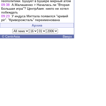
геополитики. Бушует в Бушере мирный атом
09:38
А.Малашенко > Началась ли "Вторая
Большая игра"? ЦентрАзия: никто не хотел
побеждать
09:23
У индуса Миттала появился "кривий
ріг". "Криворожсталь" переименована
Архив
©
CentrAsia
Вверх