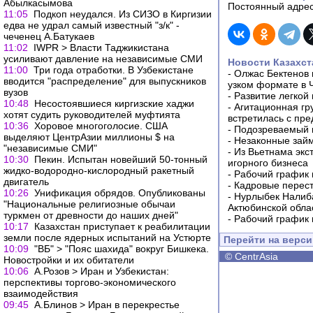
Абылкасымова
Постоянный адрес
11:05
Подкоп неудался. Из СИЗО в Киргизии
едва не удрал самый известный "з/к" -
чеченец А.Батукаев
11:02
IWPR > Власти Таджикистана
усиливают давление на независимые СМИ
Новости Казахст
11:00
Три года отработки. В Узбекистане
-
Олжас Бектенов 
вводится "распределение" для выпускников
узком формате в 
вузов
-
Развитие легкой
10:48
Несостоявшиеся киргизские хаджи
-
Агитационная гр
хотят судить руководителей муфтията
встретилась с пр
10:36
Хоровое многоголосие. США
-
Подозреваемый в
выделяют ЦентрАзии миллионы $ на
-
Незаконные займ
"независимые СМИ"
-
Из Вьетнама экс
10:30
Пекин. Испытан новейший 50-тонный
игорного бизнеса
жидко-водородно-кислородный ракетный
-
Рабочий график 
двигатель
-
Кадровые перес
10:26
Унификация обрядов. Опубликованы
-
Нурлыбек Налиб
"Национальные религиозные обычаи
Актюбинской обла
туркмен от древности до наших дней"
-
Рабочий график 
10:17
Казахстан приступает к реабилитации
земли после ядерных испытаний на Устюрте
Перейти на верс
10:09
"ВБ" > "Пояс шахида" вокруг Бишкека.
©
CentrAsia
Новостройки и их обитатели
10:06
А.Розов > Иран и Узбекистан:
перспективы торгово-экономического
взаимодействия
09:45
А.Блинов > Иран в перекрестье