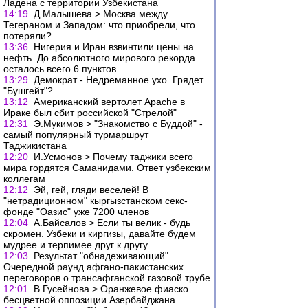
Ладена с территории Узбекистана
14:19
Д.Малышева > Москва между
Тегераном и Западом: что приобрели, что
потеряли?
13:36
Нигерия и Иран взвинтили цены на
нефть. До абсолютного мирового рекорда
осталось всего 6 пунктов
13:29
Демократ - Недреманное ухо. Грядет
"Бушгейт"?
13:12
Американский вертолет Apache в
Ираке был сбит российской "Стрелой"
12:31
Э.Мукимов > "Знакомство с Буддой" -
самый популярный турмаршрут
Таджикистана
12:20
И.Усмонов > Почему таджики всего
мира гордятся Саманидами. Ответ узбекским
коллегам
12:12
Эй, гей, гляди веселей! В
"нетрадиционном" кыргызстанском секс-
фонде "Оазис" уже 7200 членов
12:04
А.Байсалов > Если ты велик - будь
скромен. Узбеки и киргизы, давайте будем
мудрее и терпимее друг к другу
12:03
Результат "обнадеживающий".
Очередной раунд афгано-пакистанских
переговоров о трансафганской газовой трубе
12:01
В.Гусейнова > Оранжевое фиаско
бесцветной оппозиции Азербайджана