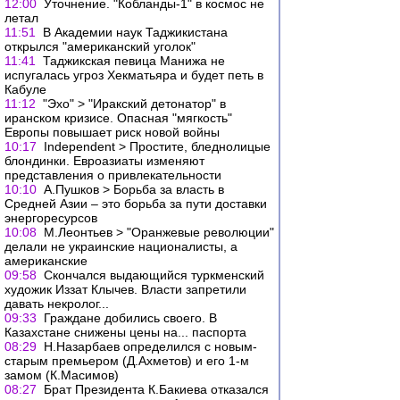
12:00
Уточнение. "Кобланды-1" в космос не
летал
11:51
В Академии наук Таджикистана
открылся "американский уголок"
11:41
Таджикская певица Манижа не
испугалась угроз Хекматьяра и будет петь в
Кабуле
11:12
"Эхо" > "Иракский детонатор" в
иранском кризисе. Опасная "мягкость"
Европы повышает риск новой войны
10:17
Independent > Простите, бледнолицые
блондинки. Евроазиаты изменяют
представления о привлекательности
10:10
А.Пушков > Борьба за власть в
Средней Азии – это борьба за пути доставки
энергоресурсов
10:08
М.Леонтьев > "Оранжевые революции"
делали не украинские националисты, а
американские
09:58
Скончался выдающийся туркменский
художик Иззат Клычев. Власти запретили
давать некролог...
09:33
Граждане добились своего. В
Казахстане снижены цены на... паспорта
08:29
Н.Назарбаев определился с новым-
старым премьером (Д.Ахметов) и его 1-м
замом (К.Масимов)
08:27
Брат Президента К.Бакиева отказался