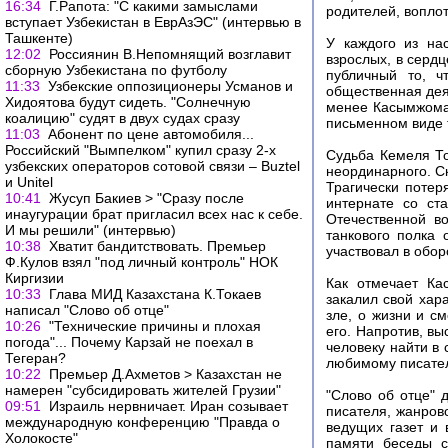
16:34
Г.Рапота: "С какими замыслами
родителей, воплот
вступает Узбекистан в ЕврАзЭС" (интервью в
Ташкенте)
У каждого из на
12:02
Россиянин В.Непомнящий возглавит
взрослых, в сердц
сборную Узбекистана по футболу
публичный то, ч
11:33
Узбекские оппозиционеры Усманов и
общественная дея
Хидоятова будут сидеть. "Солнечную
менее Касымжомар
коалицию" судят в двух судах сразу
письменном виде т
11:03
Абонент по цене автомобиля...
Российский "Вымпелком" купил сразу 2-х
Судьба Кемеля То
узбекских операторов сотовой связи – Buztel
неординарного. Ска
и Unitel
Трагически потер
10:41
Жусуп Бакиев > "Сразу после
интернате со ст
инаугурации брат пригласил всех нас к себе.
Отечественной в
И мы решили" (интервью)
танкового полка 
10:38
Хватит бандитствовать. Премьер
участвовал в обо
Ф.Кулов взял "под личный контроль" НОК
Киргизии
Как отмечает Ка
10:33
Глава МИД Казахстана К.Токаев
закалил свой хар
написал "Слово об отце"
зле, о жизни и с
10:26
"Технические причины и плохая
его. Напротив, в
погода"... Почему Карзай не поехал в
человеку найти в 
Тегеран?
любимому писател
10:22
Премьер Д.Ахметов > Казахстан не
намерен "субсидировать жителей Грузии"
"Слово об отце" д
09:51
Израиль нервничает. Иран созывает
писателя, жанрово
международную конференцию "Правда о
ведущих газет и 
Холокосте"
памяти беседы с