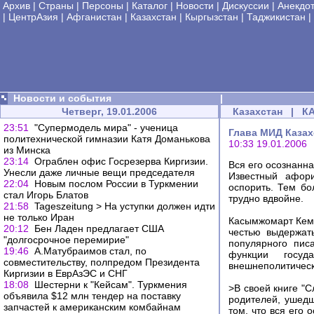
Архив
|
Страны
|
Персоны
|
Каталог
|
Новости
|
Дискуссии
|
Анекдо
|
ЦентрАзия
|
Афганистан
|
Казахстан
|
Кыргызстан
|
Таджикистан
|
Новости и события
|
Четверг, 19.01.2006
Казахстан
|
К
23:51
"Супермодель мира" - ученица
Глава МИД Казах
политехнической гимназии Катя Доманькова
10:33 19.01.2006
из Минска
23:14
Ограблен офис Госрезерва Киргизии.
Вся его осознанна
Унесли даже личные вещи председателя
Известный афори
22:04
Новым послом России в Туркмении
оспорить. Тем бо
стал Игорь Блатов
трудно вдвойне.
21:58
Tageszeitung > На уступки должен идти
не только Иран
Касымжомарт Кеме
20:12
Бен Ладен предлагает США
честью выдержат
"долгосрочное перемирие"
популярного пис
19:46
А.Матубраимов стал, по
функции госуд
совместительству, полпредом Президента
внешнеполитическ
Киргизии в ЕврАзЭС и СНГ
18:08
Шестерни к "Кейсам". Туркмения
>В своей книге "
объявила $12 млн тендер на поставку
родителей, ушедш
запчастей к американским комбайнам
том, что вся его