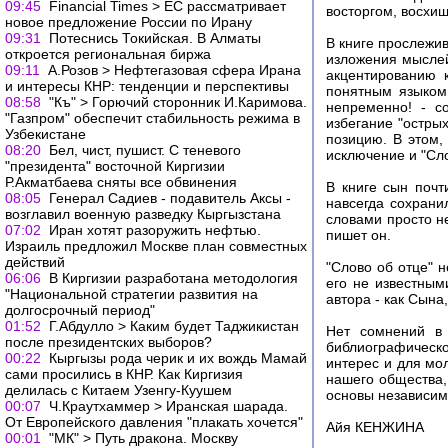
09:45
Financial Times > ЕС рассматривает
восторгом, восхи
новое предложение России по Ирану
09:31
Потеснись Токийская. В Алматы
В книге прослежив
откроется региональная биржа
изложения мыслей
09:11
А.Розов > Нефтегазовая сфера Ирана
акцентированию 
и интересы КНР: тенденции и перспективы
понятным языком
08:58
"Къ" > Горючий сторонник И.Каримова.
непременно! - с
"Газпром" обеспечит стабильность режима в
избегание "остры
Узбекистане
позицию. В этом,
08:20
Бел, чист, пушист. С теневого
исключение и "Сло
"президента" восточной Киргизии
Р.Акматбаева сняты все обвинения
В книге сын почт
08:05
Генерал Садиев - подавитель Аксы -
навсегда сохрани
возглавил военную разведку Кыргызстана
словами просто не
07:02
Иран хотят разоружить нефтью.
пишет он.
Израиль предложил Москве план совместных
действий
"Слово об отце" 
06:06
В Киргизии разработана методология
его не известным
"Национальной стратегии развития на
автора - как Сын
долгосрочный период"
01:52
Г.Абдулло > Каким будет Таджикистан
Нет сомнений в 
после президентских выборов?
библиографическ
00:22
Кыргызы рода черик и их вождь Мамай
интерес и для мо
сами просились в КНР. Как Киргизия
нашего общества,
делилась с Китаем Узенгу-Куушем
основы независим
00:07
Ч.Краутхаммер > Иранская шарада.
От Европейского давления "плакать хочется"
Айя КЕНЖИНА
00:01
"МК" > Путь дракона. Москву