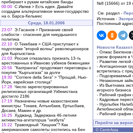
прибирают к рукам китайские банды
№8 (15666) от 19
00:00
C.Ивлев > Есть идея. Давайте
создадим альтернативное мини-государство
См. раздел -
Пер
на о. Барса-Кельмес
Источник -
Экспре
Среда, 18.01.2006
Постоянный адрес
23:07
Э.Гасанов > Признание своей
слабости - спасение для никудышного
политика
22:10
О.Текебаев > США приступают к
Новости Казахст
подготовке "второй волны" революционеров
-
Олжас Бектенов 
для Кыргызстана
узком формате в 
21:03
Россия отказалась признать 13-ть
-
Развитие легкой
арестованных в Иваново узбеков беженцами
-
Агитационная гр
20:56
"Казтрангаз" продолжает переговоры о
встретилась с пр
покупке "Кыргызгаза" за долги
-
Подозреваемый в
19:30
"Corriere della Sera" > "Прощай, Нью-
-
Незаконные займ
Йорк, еврейская столица"
-
Из Вьетнама экс
17:28
Число зарегестрированных
игорного бизнеса
религиозных организаций Узбекистана
-
Рабочий график 
достигло 2186
-
Кадровые перес
17:19
Назначены новые казахстанские
-
Нурлыбек Налиб
министры: Токаев, Алтынбаев, Ертысбаев,
Актюбинской обла
Досаев, Мамин и др.
-
Рабочий график 
16:25
Худжанд. Задержана 46-летняя
активистка-агитаторша "хизбута"
Перейти на верс
15:22
Травоядный "Хищник"? Как
американские самолеты охотились на Бен
©
CentrAsia