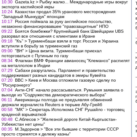
10:30
Gazeta.kz > Рыбку жалко... Международные игры вокруг
экспорта каспийской икры
10:24
Казахстан продал 35% уранового месторождения
"Западный Мынкудук" японцам
10:17
Россия поймала за руку английское посольство,
незаконно финансировавшее "правозащитные" НПО
09:22
Боятся бомбежки? Крупнейший банк Швейцарии UBS
разорвал все отношения с клиентами в Иране
09:18
"Къ" > Туркменбаши взяли в торг. Россия и Украина
вступили в борьбу за туркменский газ
09:00
"ВН" > Цена визита. Туркменбаши приехал
поторговаться с Путиным по газу
08:34
Флагман ВМФ Франции авианосец "Клемансо" распилят
на металлолом в Индии
07:29
Сабахи разругались. Парламент и правительство
поддерживают разных кандидатов в эмиры Кувейта
07:20
ВВC > Киев и Москва отложили газовую сделку по
"Росукрэнерго"
07:04
Анти-СНГ начало рассасываться. Румыния заявила о
выходе из "Содружества демократического выбора"
06:11
Американцы полгода не предъявляя обвинений
держали журналиста Reuters в тюрьме Абу-Грейб
00:58
"МК" > Секретарь Исполкома СНГ Рушайло - торговец
краденой взрывчаткой
00:48
С.Аблесов > "Железной дороге Китай-Кыргызстан-
Узбекистан нет цены"
00:35
М.Задорнов > "Все эти бывшие с территории СССР
просто стремятся к дележу казны"