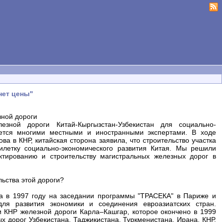
нет цены"
зной дороги
езной дороги Китай-Кыргызстан-Узбекистан для социально-
ается многими местными и иностранными экспертами. В ходе
а в КНР, китайская сторона заявила, что строительство участка
летку социально-экономического развития Китая. Мы решили
ктированию и строительству магистральных железных дорог в
льства этой дороги?
на в 1997 году на заседании программы "ТРАСЕКА" в Париже и
для развития экономики и соединения евроазиатских стран.
и КНР железной дороги Карла–Кашгар, которое окончено в 1999
х дорог Узбекистана, Таджикистана, Туркменистана, Ирана, КНР.