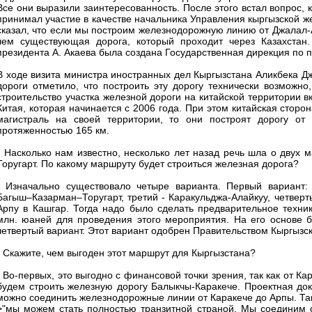
Все они выразили заинтересованность. После этого встал вопрос, к
принимал участие в качестве начальника Управления кыргызской же
сказал, что если мы построим железнодорожную линию от Джалал-А
чем существующая дорога, который проходит через Казахстан.
президента А. Акаева была создана Государственная дирекция по 
В ходе визита министра иностранных дел Кыргызстана Аликбека Дж
дороги отметило, что построить эту дорогу технически возможно
строительство участка железной дороги на китайской территории в
Китая, которая начинается с 2006 года. При этом китайская сторо
магистраль на своей территории, то они построят дорогу от 
протяженностью 165 км.
- Насколько нам известно, несколько лет назад речь шла о двух 
Торугарт. По какому маршруту будет строиться железная дорога?
- Изначально существовало четыре варианта. Первый вариант:
Багыш–Казарман–Торугарт, третий - Каракульджа-Алайкуу, четверт
Арпу в Кашгар. Тогда надо было сделать предварительное техни
млн. юаней для проведения этого мероприятия. На его основе 
четвертый вариант. Этот вариант одобрен Правительством Кыргызск
- Скажите, чем выгоден этот маршрут для Кыргызстана?
- Во-первых, это выгодно с финансовой точки зрения, так как от Ка
будем строить железную дорогу Балыкчы-Каракече. Проектная док
можно соединить железнодорожные линии от Каракече до Арпы. Та
>"мы можем стать полностью транзитной страной. Мы соединим се