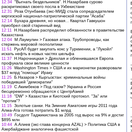
12:34
"Выгнать бездельников". Н.Назарбаев сурово
раскритиковал своего посла в Узбекистане
12:31
Роза Отунбаева (экс-МИД) стала сопредседателем
киргизской национал-патриотической партии "Асаба"
12:14
Бухара древняя, но новая... Квартал Гавкушон
приобрел свой старинный вид
12:11
Н.Назарбаев распределил обязанности в правительстве
Казахстана
12:04
М.Лаумулин > Газовая атака. Трубопроводы, как
стержень мировой геополитики
11:51
РусАЛ будет закупать кокс у Туркмении, а "Лукойл"
искать нефть в новых частях шельфа
11:37
Н.Нарочницкая > Дряхлая и обленившаяся Европа
профукала свои великие ценности
11:26
Washington Times > США и их марионетки разворовали
$37 млрд "помощи" Ираку
11:25
Б.Назаров > Кыргызстан: криминальные войны
победившей "демократии"
11:19
С.Акимбеков > Под газом? Украина и Россия
бесцеремонно обращаются с ЦентрАзией
11:18
"DW" > Казахстан и Киотский протокол. "За" или
"против"?
11:15
Золотые санки. На Зимние Азиатские игры 2011 года
Алма-Ата готова потратить $1 млрд
10:49
Госдолг Таджикистана за 2005 год вырос на 9% и достиг
$895 млн
10:44
А.Алиев (экс-глава концерна AZAL) > Политика США в
Азербайджане аналогична фашистской