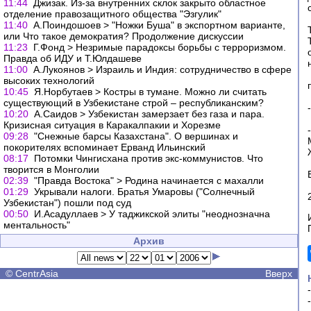
11:44
Джизак. Из-за внутренних склок закрыто областное
отделение правозащитного общества "Эзгулик"
11:40
А.Поиндошоев > "Ножки Буша" в экспортном варианте,
или Что такое демократия? Продолжение дискуссии
11:23
Г.Фонд > Незримые парадоксы борьбы с терроризмом.
Правда об ИДУ и Т.Юлдашеве
11:00
А.Лукоянов > Израиль и Индия: сотрудничество в сфере
высоких технологий
10:45
Я.Норбутаев > Костры в тумане. Можно ли считать
существующий в Узбекистане строй – республиканским?
10:20
А.Саидов > Узбекистан замерзает без газа и пара.
Кризисная ситуация в Каракалпакии и Хорезме
09:28
"Снежные барсы Казахстана". О вершинах и
покорителях вспоминает Ерванд Ильинский
08:17
Потомки Чингисхана против экс-коммунистов. Что
творится в Монголии
02:39
"Правда Востока" > Родина начинается с махалли
01:29
Укрывали налоги. Братья Умаровы ("Солнечный
Узбекистан") пошли под суд
00:50
И.Асадуллаев > У таджикской элиты "неоднозначна
ментальность"
Архив
©
CentrAsia
Вверх