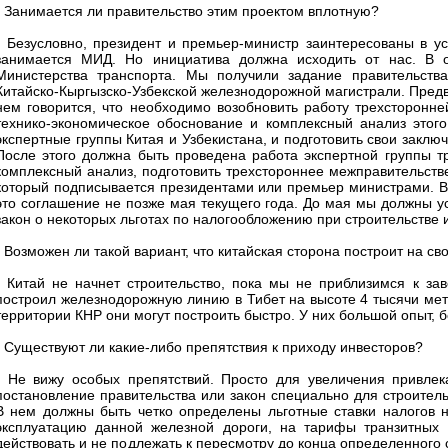
- Занимается ли правительство этим проектом вплотную?
- Безусловно, президент и премьер-министр заинтересованы в у
занимается МИД. Но инициатива должна исходить от нас. В о
Министерства транспорта. Мы получили задание правительства
Китайско-Кыргызско-Узбекской железнодорожной магистрали. Предв
нем говорится, что необходимо возобновить работу трехсторонне
технико-экономическое обоснование и комплексный анализ этого
экспертные группы Китая и Узбекистана, и подготовить свои заклю
После этого должна быть проведена работа экспертной группы тр
комплексный анализ, подготовить трехстороннее межправительств
который подписывается президентами или премьер министрами. В
это соглашение не позже мая текущего года. До мая мы должны ус
закон о некоторых льготах по налогообложению при строительстве 
- Возможен ли такой вариант, что китайская сторона построит на с
- Китай не начнет строительство, пока мы не приблизимся к за
построил железнодорожную линию в Тибет на высоте 4 тысячи мет
территории КНР они могут построить быстро. У них большой опыт,
- Существуют ли какие-либо препятствия к приходу инвесторов?
- Не вижу особых препятствий. Просто для увеличения привлек
постановление правительства или закон специально для строитель
В нем должны быть четко определены льготные ставки налогов н
эксплуатацию данной железной дороги, на тарифы транзитных г
действовать и не подлежать к пересмотру до конца определенного 