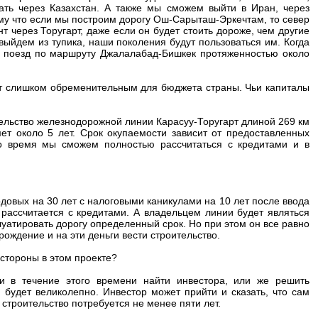
хать через Казахстан. А также мы сможем выйти в Иран, через
ому что если мы построим дорогу Ош-Сарыташ-Эркечтам, то север
 через Торугарт, даже если он будет стоить дороже, чем другие
выйдем из тупика, наши поколения будут пользоваться им. Когда
им поезд по маршруту Джалалабад-Бишкек протяженностью около
дет слишком обременительным для бюджета страны. Чьи капиталы
ельство железнодорожной линии Карасуу-Торугарт длиной 269 км
т около 5 лет. Срок окупаемости зависит от предоставленных
это время мы сможем полностью рассчитаться с кредитами и в
одовых на 30 лет с налоговыми каникулами на 10 лет после ввода
 рассчитается с кредитами. А владельцем линии будет являться
луатировать дорогу определенный срок. Но при этом он все равно
рождение и на эти деньги вести строительство.
 стороны в этом проекте?
и в течение этого времени найти инвестора, или же решить
будет великолепно. Инвестор может прийти и сказать, что сам
строительство потребуется не менее пяти лет.