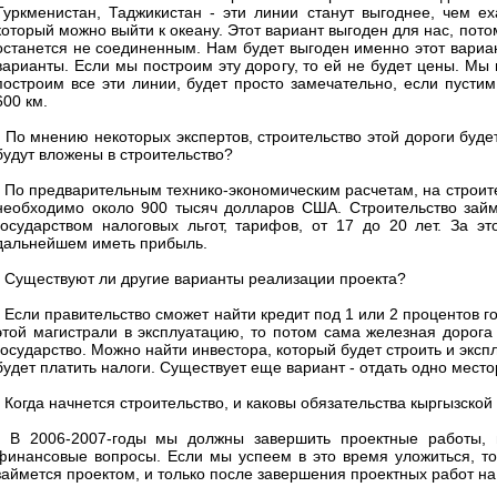
Туркменистан, Таджикистан - эти линии станут выгоднее, чем е
который можно выйти к океану. Этот вариант выгоден для нас, пот
останется не соединенным. Нам будет выгоден именно этот вариант
варианты. Если мы построим эту дорогу, то ей не будет цены. Мы 
построим все эти линии, будет просто замечательно, если пуст
600 км.
- По мнению некоторых экспертов, строительство этой дороги бу
будут вложены в строительство?
- По предварительным технико-экономическим расчетам, на строит
необходимо около 900 тысяч долларов США. Строительство займе
государством налоговых льгот, тарифов, от 17 до 20 лет. За 
дальнейшем иметь прибыль.
- Существуют ли другие варианты реализации проекта?
- Если правительство сможет найти кредит под 1 или 2 процентов г
этой магистрали в эксплуатацию, то потом сама железная дорога
государство. Можно найти инвестора, который будет строить и эксп
будет платить налоги. Существует еще вариант - отдать одно место
- Когда начнется строительство, и каковы обязательства кыргызской
- В 2006-2007-годы мы должны завершить проектные работы, 
финансовые вопросы. Если мы успеем в это время уложиться, то 
займется проектом, и только после завершения проектных работ на 