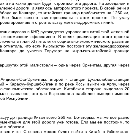
ак и на какие деньги будет строиться эта дорога. На заседании я
лезной дороги, и являюсь автором этого проекта. В своей речи я
бада до Кашгара, то китайская граница приблизится на 1260 км,
 Все были сильно заинтересованы в этом проекте. По указу
проектированию и строительству железнодорожных линий.
екшенкулова в КНР, руководство управления китайской железной
, экономически эффективно. В целях реализации этого проекта
ключено в план XI пятилетки социально-экономического развития
на отметила, что если Кыргызстан построит эту железнодорожную
Кашгара до участка Торугарт на кыргызко-китайской границе
маршрутах этой магистрали – одна через Эркечтам, другая через
 Андижан-Ош-Эркечтам, второй - станция Джалалабад-станция
ый – Карасуу-Куршаб-Узген и по реке Яссы выйти на Арпу, через
ко-экономическое обоснование. Китайская сторона выделила 20
было выявлено, что для Кыргызстана наиболее выгоден именно
ой Республики.
расуу до границы Китая всего 269 км. Во-вторых, мы же все равно
ументация для этой дороги уже готова. Ели мы ее построим, то
ким образом,
вер и юг. С севера можно будет выйти в Китай, в Узбекистан,