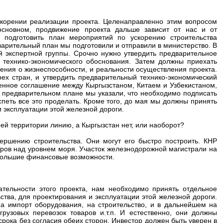
скорении реализации проекта. Целенаправленно этим вопросом
сновном, продвижение проекта дальше зависит от нас и от
 подготовить план мероприятий по ускорению строительства
арительный план мы подготовили и отправили в министерство. В
й экспертной группы. Срочно нужно утвердить предварительное
 технико-экономического обоснования. Затем должны приехать
чения о жизнеспособности, и реальности осуществления проекта.
ех стран, и утвердить предварительный технико-экономический
енное соглашение между Кыргызстаном, Китаем и Узбекистаном,
 предварительном плане мы указали, что необходимо подписать
петь все это проделать. Кроме того, до мая мы должны принять
и эксплуатации этой железной дороги.
воей территории линию, а Кыргызстан нет, или наоборот?
вершению строительства. Они могут его быстро построить. КНР
ров над уровнем моря. Участок железнодорожной магистрали на
 большие финансовые возможности.
ательности этого проекта, нам необходимо принять отдельное
ства, для проектирования и эксплуатации этой железной дороги.
а импорт оборудования, на строительство, и в дальнейшем на
рузовых перевозок товаров и.т.п. И естественно, они должны
срока без согласия обеих сторон. Инвестор должен быть уверен в