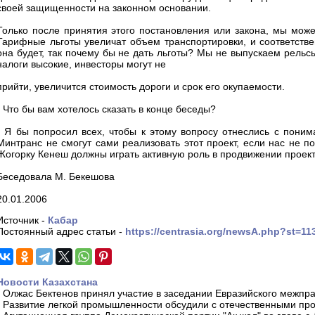
своей защищенности на законном основании.
Только после принятия этого постановления или закона, мы може
Тарифные льготы увеличат объем транспортировки, и соответстве
она будет, так почему бы не дать льготы? Мы не выпускаем рельс
налоги высокие, инвесторы могут не
прийти, увеличится стоимость дороги и срок его окупаемости.
- Что бы вам хотелось сказать в конце беседы?
- Я бы попросил всех, чтобы к этому вопросу отнеслись с поним
Минтранс не смогут сами реализовать этот проект, если нас не 
Жогорку Кенеш должны играть активную роль в продвижении проекта
Беседовала М. Бекешова
20.01.2006
Источник -
Кабар
Постоянный адрес статьи -
https://centrasia.org/newsA.php?st=1
Новости Казахстана
-
Олжас Бектенов принял участие в заседании Евразийского межпра
-
Развитие легкой промышленности обсудили с отечественными пр