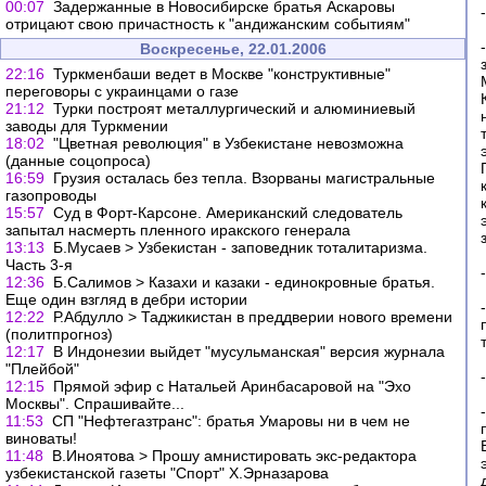
00:07
Задержанные в Новосибирске братья Аскаровы
отрицают свою причастность к "андижанским событиям"
Воскресенье, 22.01.2006
22:16
Туркменбаши ведет в Москве "конструктивные"
переговоры с украинцами о газе
21:12
Турки построят металлургический и алюминиевый
заводы для Туркмении
18:02
"Цветная революция" в Узбекистане невозможна
(данные соцопроса)
16:59
Грузия осталась без тепла. Взорваны магистральные
газопроводы
15:57
Суд в Форт-Карсоне. Американский следователь
запытал насмерть пленного иракского генерала
13:13
Б.Мусаев > Узбекистан - заповедник тоталитаризма.
Часть 3-я
12:36
Б.Салимов > Казахи и казаки - единокровные братья.
Еще один взгляд в дебри истории
12:22
Р.Абдулло > Таджикистан в преддверии нового времени
(политпрогноз)
12:17
В Индонезии выйдет "мусульманская" версия журнала
"Плейбой"
12:15
Прямой эфир с Натальей Аринбасаровой на "Эхо
Москвы". Спрашивайте...
11:53
СП "Нефтегазтранс": братья Умаровы ни в чем не
виноваты!
11:48
В.Иноятова > Прошу амнистировать экс-редактора
узбекистанской газеты "Спорт" Х.Эрназарова