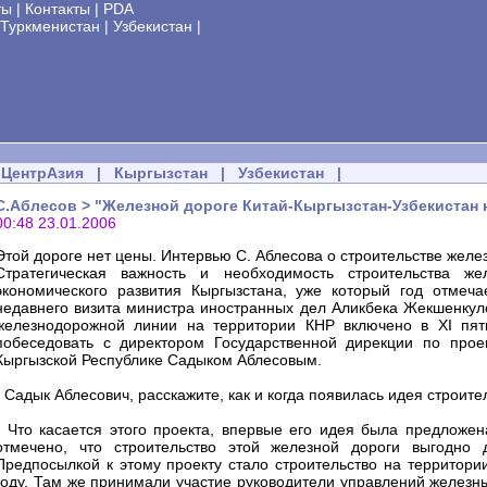
ты
|
Контакты
|
PDA
Туркменистан
|
Узбекистан
|
ЦентрАзия
|
Кыргызстан
|
Узбекистан
|
С.Аблесов > "Железной дороге Китай-Кыргызстан-Узбекистан 
00:48 23.01.2006
Этой дороге нет цены. Интервью С. Аблесова о строительстве желе
Стратегическая важность и необходимость строительства жел
экономического развития Кыргызстана, уже который год отмеч
недавнего визита министра иностранных дел Аликбека Жекшенкулов
железнодорожной линии на территории КНР включено в XI пяти
побеседовать с директором Государственной дирекции по прое
Кыргызской Республике Садыком Аблесовым.
- Садык Аблесович, расскажите, как и когда появилась идея строите
- Что касается этого проекта, впервые его идея была предложе
отмечено, что строительство этой железной дороги выгодно 
Предпосылкой к этому проекту стало строительство на территори
году. Там же принимали участие руководители управлений железны