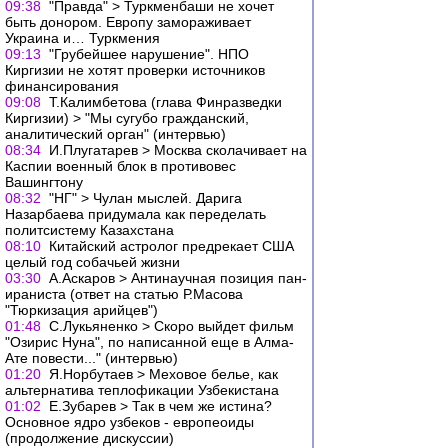
09:38
"Правда" > Туркменбаши не хочет
быть донором. Европу замораживает
Украина и… Туркмения
09:13
"Грубейшее нарушение". НПО
Киргизии не хотят проверки источников
финансирования
09:08
Т.Калимбетова (глава Финразведки
Киргизии) > "Мы сугубо гражданский,
аналитический орган" (интервью)
08:34
И.Плугатарев > Москва сколачивает на
Каспии военный блок в противовес
Вашингтону
08:32
"НГ" > Чулан мыслей. Дарига
Назарбаева придумала как переделать
политсистему Казахстана
08:10
Китайский астролог предрекает США
целый год собачьей жизни
03:30
А.Аскаров > Антинаучная позиция пан-
ираниста (ответ на статью Р.Масова
"Тюркизация арийцев")
01:48
С.Лукьяненко > Скоро выйдет фильм
"Озирис Нуна", по написанной еще в Алма-
Ате повести..." (интервью)
01:20
Я.Норбутаев > Меховое белье, как
альтернатива теплофикации Узбекистана
01:02
Е.Зубарев > Так в чем же истина?
Основное ядро узбеков - европеоиды
(продолжение дискуссии)