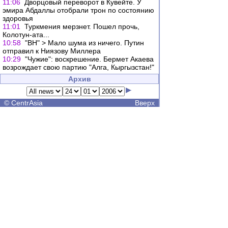
11:06
Дворцовый переворот в Кувейте. У
эмира Абдаллы отобрали трон по состоянию
здоровья
11:01
Туркмения мерзнет. Пошел прочь,
Колотун-ата...
10:58
"ВН" > Мало шума из ничего. Путин
отправил к Ниязову Миллера
10:29
"Чужие": воскрешение. Бермет Акаева
возрождает свою партию "Алга, Кыргызстан!"
Архив
©
CentrAsia
Вверх