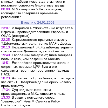
гяпиках - забыли указать дату выпуска и
поставили советские 5-конечные звезды
00:00
М.Мамадшоев > Не там ищете,
господа! Кто совершает оранжевые
революции?
Вторник, 24.01.2006
23:07
И.Каримов > Узбекистан не вступает в
ЕврАзЭС, происходит слияние ЕврАзЭС и
ОЦАС (интервью)
22:25
Кыргызстанская прыгунья в высоту
Т.Ефименко выиграла турнир IAAF в Дессау
20:13
Незаменимый. Ж.Жээнбекову вернули
кресло акима Джалалабадской области
19:40
Европейцы замерзают, Киев забирает
больше газа, чем разрешила Москва
18:51
Европейские правительства знали о
секретных тюрьмах ЦРУ. Буш и его
сателлиты - военные преступники (доклад
ПАСЕ)
18:23
Что касается Ертысбаева, а… ты здесь
что ли? - Н.Назарбаев дал на орехи новому
правительству
17:34
Суд над кыргызстанским
правозащитником М.Кулешовым отложен
13:33
В защиту немодного слова
"революция". Речь М.Салиха в Policy
Exchange, Лондон