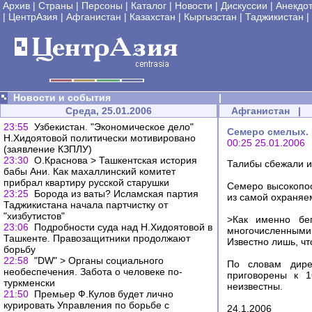
Архив
|
Страны
|
Персоны
|
Каталог
|
Новости
|
Дискуссии
|
Анекдо
|
ЦентрАзия
|
Афганистан
|
Казахстан
|
Кыргызстан
|
Таджикистан
|
Новости и события
|
Среда, 25.01.2006
Афганистан
|
23:55
Узбекистан. "Экономическое дело"
Семеро смелых.
Н.Хидоятовой политически мотивировано
00:25 25.01.2006
(заявление КЗПЛУ)
23:30
О.Краснова > Ташкентская история
Талибы сбежали 
бабы Ани. Как махаллинский комитет
прибрал квартиру русской старушки
Семеро высокопос
23:25
Борода из ваты? Исламская партия
из самой охраняе
Таджикистана начала партчистку от
"хизбутистов"
>Как именно бе
23:06
Подробности суда над Н.Хидоятовой в
многочисленными
Ташкенте. Правозащитники продолжают
Известно лишь, чт
борьбу
22:58
"DW" > Органы социального
По словам дире
необеспечения. Забота о человеке по-
приговорены к 1
туркменски
неизвестны.
21:50
Премьер Ф.Кулов будет лично
курировать Управления по борьбе с
24.1.2006