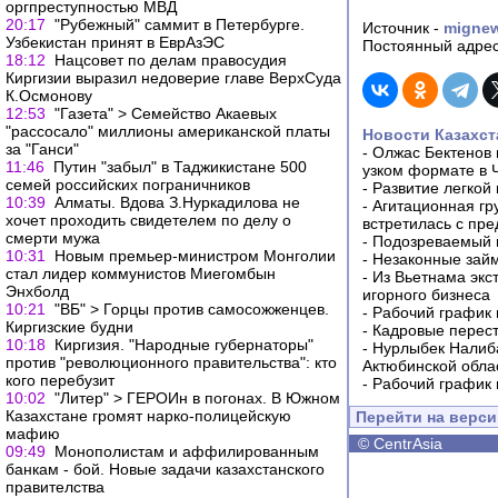
оргпреступностью МВД
20:17
"Рубежный" саммит в Петербурге.
Источник -
migne
Узбекистан принят в ЕврАзЭС
Постоянный адрес
18:12
Нацсовет по делам правосудия
Киргизии выразил недоверие главе ВерхСуда
К.Осмонову
12:53
"Газета" > Cемейство Акаевых
"рассосало" миллионы американской платы
Новости Казахст
за "Ганси"
-
Олжас Бектенов 
11:46
Путин "забыл" в Таджикистане 500
узком формате в 
семей российских пограничников
-
Развитие легкой
10:39
Алматы. Вдова З.Нуркадилова не
-
Агитационная гр
хочет проходить свидетелем по делу о
встретилась с пр
смерти мужа
-
Подозреваемый в
10:31
Новым премьер-министром Монголии
-
Незаконные займ
стал лидер коммунистов Миегомбын
-
Из Вьетнама экс
Энхболд
игорного бизнеса
10:21
"ВБ" > Горцы против самосожженцев.
-
Рабочий график 
Киргизские будни
-
Кадровые перес
10:18
Киргизия. "Народные губернаторы"
-
Нурлыбек Налиб
против "революционного правительства": кто
Актюбинской обла
кого перебузит
-
Рабочий график 
10:02
"Литер" > ГЕРОИн в погонах. В Южном
Казахстане громят нарко-полицейскую
Перейти на верс
мафию
©
CentrAsia
09:49
Монополистам и аффилированным
банкам - бой. Новые задачи казахстанского
правителства