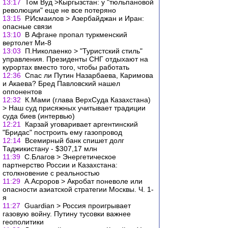
13:17
Том Вуд >Кыргызстан: у "тюльпановой
революции" еще не все потеряно
13:15
Р.Исмаилов > Азербайджан и Иран:
опасные связи
13:10
В Афгане пропал туркменский
вертолет Ми-8
13:03
П.Николаенко > "Туристский стиль"
управления. Президенты СНГ отдыхают на
курортах вместо того, чтобы работать
12:36
Спас ли Путин Назарбаева, Каримова
и Акаева? Бред Павловский нашел
оппонентов
12:32
К.Мами (глава ВерхСуда Казахстана)
> Наш суд присяжных учитывает традиции
суда биев (интервью)
12:21
Карзай уговаривает аргентинский
"Бридас" построить ему газопровод
12:14
Всемирный банк спишет долг
Таджикистану - $307,17 млн
11:39
С.Благов > Энергетическое
партнерство России и Казахстана:
столкновение с реальностью
11:29
А.Асроров > Акробат поневоле или
опасности азиатской стратегии Москвы. Ч. 1-
я
11:27
Guardian > Россия проигрывает
газовую войну. Путину тусовки важнее
геополитики