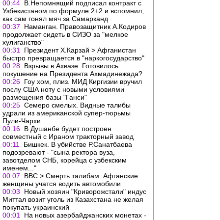
00:44
В.Непомнящий подписал контракт с
Узбекистаном по формуле 2+2 и вспомнил,
как сам гонял мяч за Самарканд
00:37
Наманган. Правозащитник А.Кодиров
продолжает сидеть в СИЗО за "мелкое
хулиганство"
00:31
Президент Х.Карзай > Афганистан
быстро превращается в "наркогосударство"
00:28
Взрывы в Ахвазе. Готовилось
покушение на Президента Ахмадинежада?
00:26
Гоу хом, плиз. МИД Киргизии вручил
послу США ноту с новыми условиями
размещения базы "Ганси"
00:25
Семеро смелых. Видные талибы
удрали из американской супер-тюрьмы
Пули-Чархи
00:16
В Душанбе будет построен
совместный с Ираном тракторный завод
00:11
Бишкек. В убийстве Р.Санатбаева
подозревают - "сына ректора вуза,
завотделом СНБ, корейца с узбекским
именем..."
00:07
ВВС > Смерть талибам. Афганские
женщины учатся водить автомобили
00:03
Новый хозяин "Криворожстали" индус
Миттал возит уголь из Казахстана не желая
покупать украинский
00:01
На новых азербайджанских монетах -