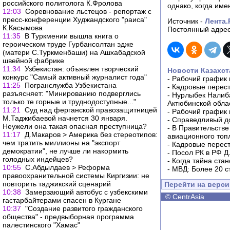
российского политолога К.Фролова
однако, когда им
12:03
Соревнование льстецов - репортаж с
пресс-конференции Худжандского "раиса"
Источник -
Лента.
К.Касымова
Постоянный адрес
11:35
В Туркмении вышла книга о
героическом труде Гурбансолтан эдже
(матери С.Туркменбаши) на Ашхабадской
швейной фабрике
11:34
Узбекистан: объявлен творческий
Новости Казахст
конкурс "Самый активный журналист года"
-
Рабочий график 
11:25
Погранслужба Узбекистана
-
Кадровые перес
разъясняет: "Минированию подверглись
-
Нурлыбек Налиб
только те горные и труднодоступные..."
Актюбинской обла
11:21
Суд над ферганской правозащитницей
-
Рабочий график 
М.Таджибаевой начнется 30 января.
-
Справедливый до
Неужели она такая опасная преступница?
-
В Правительстве
11:17
Д.Макаров > Америка без стереотипов:
авиационного топ
чем тратить миллионы на "экспорт
-
Кадровые перес
демократии", не лучше ли накормить
-
Посол РК в РФ Д
голодных индейцев?
-
Когда тайна ста
10:55
С.Абдылдаев > Реформа
-
МВД: Более 20 с
правоохранительной системы Киргизии: не
повторить таджикский сценарий
Перейти на верс
10:38
Замерзающий автобус с узбекскими
©
CentrAsia
гастарбайтерами спасен в Кургане
10:37
"Создание развитого гражданского
общества" - предвыборная программа
палестинского "Хамас"