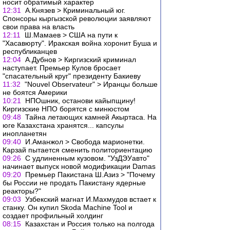
носит обратимый характер
12:31
А.Князев > Криминальный юг.
Спонсоры кыргызской революции заявляют
свои права на власть
12:11
Ш.Мамаев > США на пути к
"Хасавюрту". Иракская война хоронит Буша и
республиканцев
12:04
А.Дубнов > Киргизский криминал
наступает. Премьер Кулов бросает
"спасательный круг" президенту Бакиеву
11:32
"Nouvel Observateur" > Иранцы больше
не боятся Америки
10:21
НПОшник, останови кайыпщину!
Киргизские НПО борятся с минюстом
09:48
Тайна летающих камней Акыртаса. На
юге Казахстана хранятся... капсулы
инопланетян
09:40
И.Аманжол > Свобода марионетки.
Карзай пытается сменить политориентацию
09:26
С удлиненным кузовом. "УзДЭУавто"
начинает выпуск новой модификации Damas
09:20
Премьер Пакистана Ш.Азиз > "Почему
бы России не продать Пакистану ядерные
реакторы?"
09:03
Узбекский магнат И.Махмудов встает к
станку. Он купил Skoda Machine Tool и
создает профильный холдинг
08:15
Казахстан и Россия только на полгода