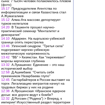
сына: 7 тысяч человек полакомилось пловом
(фото)
15:17
Председателем Агентства по
информатизации и связи Казахстана стал
А.Жумагалиев
15:12
Алма-Ата массово депортирует
турков-нелегалов
14:20
В Ташкенте прошел научно-
практический семинар "Менталитет и
демократия"
14:10
Айдаркен. На кыргызско-узбекской
границе опять перестрелка
13:46
Узгенский синдром. "Третья сила"
подогревает киргизо-узбекскую
межэтническую напряженность
13:42
"ВБ" > Кизякстан. Как "переживает"
морозы киргизская глубинка
13:32
А.Лукашенко: Единение – это наш
исторический выбор
12:58
Д.Ашимбаев: "Считать себя
преемником Назарбаева глупо"
12:45
Гастарбайтеров в России выставят на
торги. Легализацию мигрантов начнут на
трудовых биржах у них на родине
12:38
А.Ярошинская >Иранское ядерное
досье: все дороги ведут к бомбе?
12:32
Д.Рогозин ("Родина") > Вперед, к
империи! Искусственный раздел территории