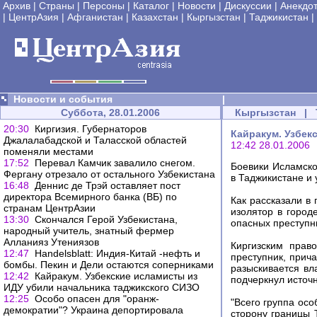
Архив
|
Страны
|
Персоны
|
Каталог
|
Новости
|
Дискуссии
|
Анекдо
|
ЦентрАзия
|
Афганистан
|
Казахстан
|
Кыргызстан
|
Таджикистан
|
Новости и события
|
Суббота, 28.01.2006
Кыргызстан
|
20:30
Киргизия. Губернаторов
Кайракум. Узбек
Джалалабадской и Таласской областей
12:42 28.01.2006
поменяли местами
17:52
Перевал Камчик завалило снегом.
Боевики Исламско
Фергану отрезало от остального Узбекистана
в Таджикистане и 
16:48
Деннис де Трэй оставляет пост
директора Всемирного банка (ВБ) по
Как рассказали в
странам ЦентрАзии
изолятор в город
13:30
Скончался Герой Узбекистана,
опасных преступн
народный учитель, знатный фермер
Алланияз Утениязов
Киргизским прав
12:47
Handelsblatt: Индия-Китай -нефть и
преступник, прича
бомбы. Пекин и Дели остаются соперниками
разыскивается вл
12:42
Кайракум. Узбекские исламисты из
подчеркнул источ
ИДУ убили начальника таджикского СИЗО
12:25
Особо опасен для "оранж-
"Всего группа осо
демократии"? Украина депортировала
сторону границы Т