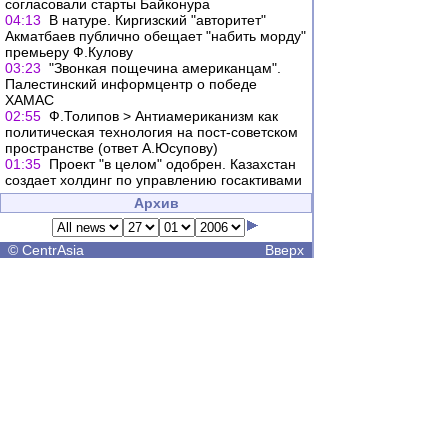
согласовали старты Байконура
04:13
В натуре. Киргизский "авторитет"
Акматбаев публично обещает "набить морду"
премьеру Ф.Кулову
03:23
"Звонкая пощечина американцам".
Палестинский информцентр о победе
ХАМАС
02:55
Ф.Толипов > Антиамериканизм как
политическая технология на пост-советском
пространстве (ответ А.Юсупову)
01:35
Проект "в целом" одобрен. Казахстан
создает холдинг по управлению госактивами
Архив
©
CentrAsia
Вверх