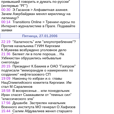
привыкший говорить и думать по-русски"
(интервью "РГ")
00:30
Э.Гасанов > Алфавитная ахинея.
Зачем Азербайджан менял кириллицу на
латиницу?
00:14
Transitions Online > Тренинг-курсы по
Интернет-журналистике в Праге. Подавайте
заявки
Пятница, 27.01.2006
22:19
"Халатность" или "злоупотребление"?
Против начальника ГУИН Киргизии
К.Мукеева возбуждено уголовное дело
21:36
Белеет ли в поле пороша... На
Узбекистан обрушились небывалые
снегопады
20:15
Президент К.Бакиев и ОАО "Газпром"
подписали "меморандум о намерениях по
созданию" нефтегазового СП
19:09
Наконец-то избран и.о. главы
НацОлимпийского комитета Киргизии. Им
стал М.Саралинов
18:58
В воскресенье... или понедельник
Иран спасет Саакашвили от "темных сил"
"классического зла"
17:56
Душанбе. Застрелен начальник
Военного института МО генерал О.Хафизов
15:44
Салим Абдувалиев женил старшего