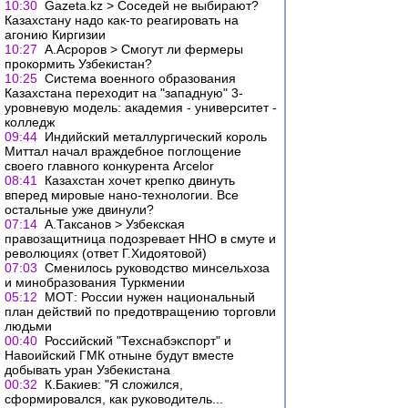
10:30
Gazeta.kz > Соседей не выбирают?
Казахстану надо как-то реагировать на
агонию Киргизии
10:27
А.Асроров > Смогут ли фермеры
прокормить Узбекистан?
10:25
Система военного образования
Казахстана переходит на "западную" 3-
уровневую модель: академия - университет -
колледж
09:44
Индийский металлургический король
Миттал начал враждебное поглощение
своего главного конкурента Arcelor
08:41
Казахстан хочет крепко двинуть
вперед мировые нано-технологии. Все
остальные уже двинули?
07:14
А.Таксанов > Узбекская
правозащитница подозревает ННО в смуте и
революциях (ответ Г.Хидоятовой)
07:03
Сменилось руководство минсельхоза
и минобразования Туркмении
05:12
МОТ: России нужен национальный
план действий по предотвращению торговли
людьми
00:40
Российский "Техснабэкспорт" и
Навоийский ГМК отныне будут вместе
добывать уран Узбекистана
00:32
К.Бакиев: "Я сложился,
сформировался, как руководитель...