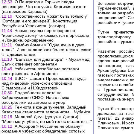
12:53
О.Панкратов > Горькие плоды
Во время встречи
революции. Что получила Киргизия в итоге
Туркменистана". 
(на примере Каракола)
только на разрабо
12:19
"Собственность может быть только у
направлении". Ск
Юртбаши и его дочерей". Конституция
российским "усил
Республики Успехистан (сатира)
11:48
Новые раунды переговоров по
Путин приветст
"иранскому атому" открываются в Брюсселе
транспортировку
и Лондоне, одновременно
российско-туркмен
11:21
Камбиз Арман > "Одна душа в двух
телах". Иран налаживает более тесные связи
Развитие россий
с Таджикистаном
продолжающихся 
11:10
"Бальзам для диктатора", - Мухаммад
сделанные россий
Салих отвечает оппонентам
на энергию, вызв
10:49
Узбекистан возобновил поставки
Архив рубрики Eur
электричества в Афганистан
газовых поставка
10:44
ВВС > Ташкент. Продолжаются суды
энергетических в
над лидерами узбекской оппозиции
стремится ослабит
С.Умаровым и Н.Хидоятовой
с Туркменистан
10:30
Подробности налета на
сотрудничества, 
Кайраккумское СИЗО. Начальника
поставщика энерги
расстреляли из автомата в упор
10:25
Темнота в конце туннеля. Западный
Путин был расстр
Казахстан становится заложником... Чубайса
долларов за тыс
10:19
Малалай Джуя (депутат Джирги):
газета". 22 янв
"Меня могут убить, но мой голос останется..."
Плачковым. И хот
10:12
А.Асроров > Россияне не обманут
Плачков не сумел 
ожидания узбекских обладателей сотовых