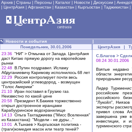
Архив
|
Страны
|
Персоны
|
Каталог
|
Новости
|
Дискуссии
|
Анекдо
|
ЦентрАзия
|
Афганистан
|
Казахстан
|
Кыргызстан
|
Таджикистан
|
Новости и события
|
Понедельник, 30.01.2006
ЦентрАзия
|
Т
23:36
"НИ" > Отмычка от Запада. ЦентрАзия
С.Благов > Сдел
даст Китаю прямую дорогу на европейские
08:24 30.01.2006
рынки
22:48
В.Путин поздравил. Исламу
Взятые недавно 
Абдуганиевичу Каримову исполнилось 68 лет
области энергет
22:29
Россия контролирует почти весь
природными ресу
центразийский углеводород, - возмущен
"Голос Америки"
Лидер Туркменис
21:10
Иран поставил в Грузию газ.
российским пре
Неизвестно по какой цене
российского биз
20:58
Президент К.Бакиев торжественно
"Лукойл", Ниязов
открыл достроенное иранцами
эксперты рассмот
Карабууринское водохранилище
привел слова Ал
14:13
Ольга Тахтаджиева ("Мисс Вселенная"
завершена уже в
из Казахстана): "Модели - не дуры..."
инвестиции, и и
13:01
А.Тынаев > Кыргызская политика -
туркменского стра
(траги)комедия масок или театр теней?