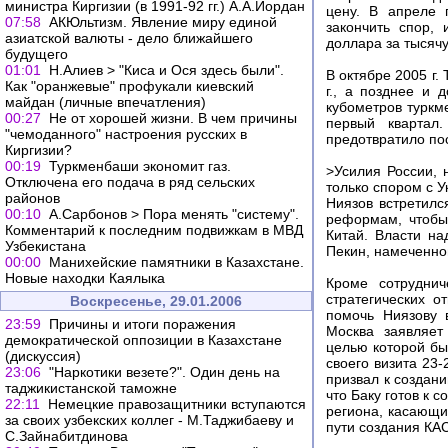
министра Киргизии (в 1991-92 гг.) А.А.Иордан
цену. В апреле 
07:58
АКЮльтизм. Явление миру единой
закончить спор,
азиатской валюты - дело ближайшего
доллара за тысячу
будущего
01:01
Н.Алиев > "Киса и Ося здесь были".
В октябре 2005 г.
Как "оранжевые" профукали киевский
г., а позднее и 
майдан (личные впечатления)
кубометров туркм
00:27
Не от хорошей жизни. В чем причины
первый квартал
"чемоданного" настроения русских в
предотвратило пос
Киргизии?
00:19
Туркменбаши экономит газ.
>Усилия России, 
Отключена его подача в ряд сельских
только спором с У
районов
Ниязов встретилс
00:10
А.Сарбонов > Пора менять "систему".
реформам, чтобы 
Комментарий к последним подвижкам в МВД
Китай. Власти на
Узбекистана
Пекин, намеченног
00:00
Манихейские памятники в Казахстане.
Новые находки Каялыка
Кроме сотруднич
стратегических 
Воскресенье, 29.01.2006
помочь Ниязову 
23:59
Причины и итоги поражения
Москва заявляет
демократической оппозиции в Казахстане
целью которой бы
(дискуссия)
своего визита 23
23:06
"Наркотики везете?". Один день на
призвал к создан
таджикистанской таможне
что Баку готов к 
22:11
Немецкие правозащитники вступаются
региона, касающи
за своих узбекских коллег - М.Таджибаеву и
пути создания КА
С.Зайнабитдинова