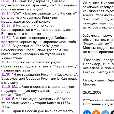
20:40
Ташкент. Во дворце "Туркистон"
До визита Ниязов
подвели итоги смотра-конкурса "Образцовый
заключив газовую
опорный пункт милиции"
конгломерат будет
19:14
"DW" > Бакиев разводится с Куловым?
время Узбекиста
Во властных структурах Киргизии
"Газпром" получ
продолжается острый кризис
текущем году пост
18:36
В Непале никто не хочет
из которых около 
баллотироваться в местные органы власти.
Боятся мести маоистов
Узбекистан может
14:54
Главная тенденция года Собаки -
обмен на политич
проснутся черные души мирового масштаба
"Коммерсантом". 
13:23
Выдержит ли ЕврАзЭС двух
Москвы поддержи
нахлебников? Российский "Газпром" как
не отреагировали
катализатор народных выступлений в
Узбекистане
"Газпрому" пред
12:17
Коллектив Киргизского радио
Например, 19 янв
объявляет голодовку, а газеты "Кыргыз туусу"
объявила о повы
- акцию протеста
России. Сегодня п
11:30
"Я не гражданин России и Казахстана".
Замсекретаря CовБеза Киргизии В.Хан подал
От редакции. Сер
в отставку
Москве.
11:18
Малайзия впервые в мире снаряжает
государственную научную экспедицию для
25.01.2006
поимки "йети"
11:09
В Москве издан уникальный "Атлас
Источник -
eurasi
этнополитической истории Кавказа (1774-
Постоянный адрес
2004)".
10:22
Иран и Россия уже выбирают место,