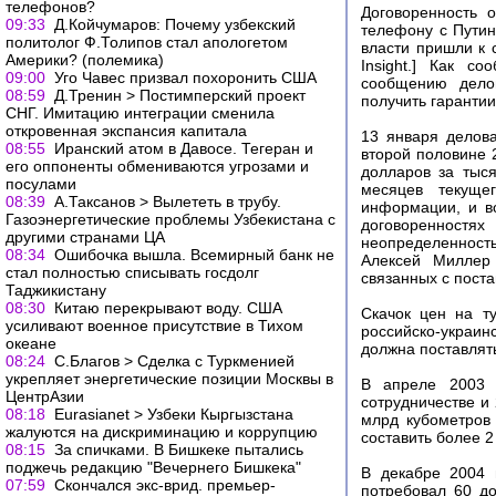
телефонов?
Договоренность 
09:33
Д.Койчумаров: Почему узбекский
телефону с Путин
политолог Ф.Толипов стал апологетом
власти пришли к 
Америки? (полемика)
Insight.] Как с
09:00
Уго Чавес призвал похоронить США
сообщению делов
08:59
Д.Тренин > Постимперский проект
получить гарантии
CНГ. Имитацию интеграции сменила
откровенная экспансия капитала
13 января делова
08:55
Иранский атом в Давосе. Тегеран и
второй половине 
его оппоненты обмениваются угрозами и
долларов за тыся
посулами
месяцев текуще
08:39
А.Таксанов > Вылететь в трубу.
информации, и в
Газоэнергетические проблемы Узбекистана с
договоренност
другими странами ЦА
неопределенность
08:34
Ошибочка вышла. Всемирный банк не
Алексей Миллер 
стал полностью списывать госдолг
связанных с поста
Таджикистану
08:30
Китаю перекрывают воду. США
Скачок цен на т
усиливают военное присутствие в Тихом
российско-украин
океане
должна поставлять
08:24
С.Благов > Сделка с Туркменией
укрепляет энергетические позиции Москвы в
В апреле 2003 
ЦентрАзии
сотрудничестве и
08:18
Eurasianet > Узбеки Кыргызстана
млрд кубометров 
жалуются на дискриминацию и коррупцию
составить более 2
08:15
За спичками. В Бишкеке пытались
поджечь редакцию "Вечернего Бишкека"
В декабре 2004 
07:59
Скончался экс-врид. премьер-
потребовал 60 до