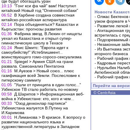
где будут обогащать уран
10:13
"Гонг кси фа чай" вам! Наступил
китайский Новый год "Огненной собаки"
Новости Казахст
06:52
В Харбине создана совместная
-
Олжас Бектенов 
китайско-российская аспирантура
узком формате в 
02:14
Пора объединяться? Казахстан и
-
Развитие легкой
Кыргызстан: прогнозы развития
-
Агитационная гр
01:36
Фабрика звезд. В.Люкин от нищеты
встретилась с пр
уехал из Казахстана и открыл супер-
-
Подозреваемый в
гимнастическую школу в Техасе
-
Незаконные займ
01:24
Янис Шмитс: "Европа идет к
-
Из Вьетнама экс
самоубийству!" Истеблишмент...
игорного бизнеса
воинствующего гомо-соросо-сексуализма
-
Рабочий график 
01:21
Spiegel > Армия США на грани
-
Кадровые перес
развала. Самоанализ Пентагона
-
Нурлыбек Налиб
01:16
М.Ауезов > Новый союз... плюс
Актюбинской обла
газификация всей Земли. Послесловие к
-
Рабочий график 
питерскому саммиту
01:05
"Ушли от принципа в один голос..."
Перейти на верс
Узбекское ТВ стало работать по-новому
©
CentrAsia
00:58
Д.Шарипов > Информационная веб-
война в Узбекистане: кто, кого и чем...
00:33
"Озод дехконлар партияси"
Узбекистана жалуется В.Путину на
И.Каримова
00:01
Н.Лиманова > В кризисе. К вопросу о
развитии национального языка и
художественной литературы в Западном