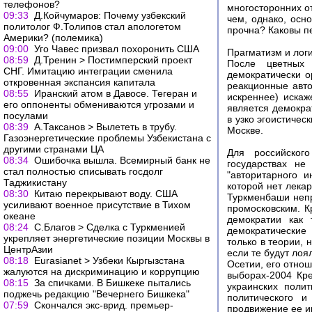
телефонов?
многосторонних о
09:33
Д.Койчумаров: Почему узбекский
чем, однако, осн
политолог Ф.Толипов стал апологетом
прочна? Каковы п
Америки? (полемика)
09:00
Уго Чавес призвал похоронить США
Прагматизм и лог
08:59
Д.Тренин > Постимперский проект
После цветных 
CНГ. Имитацию интеграции сменила
демократически о
откровенная экспансия капитала
реакционные авто
08:55
Иранский атом в Давосе. Тегеран и
искреннее) искаж
его оппоненты обмениваются угрозами и
является демокра
посулами
в узко эгоистичес
08:39
А.Таксанов > Вылететь в трубу.
Москве.
Газоэнергетические проблемы Узбекистана с
другими странами ЦА
Для российског
08:34
Ошибочка вышла. Всемирный банк не
государствах не
стал полностью списывать госдолг
"авторитарного 
Таджикистану
которой нет лека
08:30
Китаю перекрывают воду. США
Туркменбаши непр
усиливают военное присутствие в Тихом
промосковским. К
океане
демократии как 
08:24
С.Благов > Сделка с Туркменией
демократические
укрепляет энергетические позиции Москвы в
только в теории,
ЦентрАзии
если те будут ло
08:18
Eurasianet > Узбеки Кыргызстана
Осетии, его отно
жалуются на дискриминацию и коррупцию
выборах-2004 Кр
08:15
За спичками. В Бишкеке пытались
украинских поли
поджечь редакцию "Вечернего Бишкека"
политического и
07:59
Скончался экс-врид. премьер-
продвижение ее и