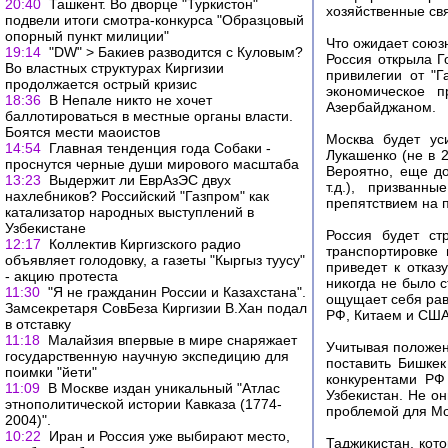
20:40
Ташкент. Во дворце "Туркистон"
хозяйственные св
подвели итоги смотра-конкурса "Образцовый
опорный пункт милиции"
Что ожидает союз
19:14
"DW" > Бакиев разводится с Куловым?
Россия открыла Г
Во властных структурах Киргизии
привилегии от "
продолжается острый кризис
экономическое 
18:36
В Непале никто не хочет
Азербайджаном.
баллотироваться в местные органы власти.
Боятся мести маоистов
Москва будет ус
14:54
Главная тенденция года Собаки -
Лукашенко (не в 2
проснутся черные души мирового масштаба
Вероятно, еще д
13:23
Выдержит ли ЕврАзЭС двух
т.д.), призванн
нахлебников? Российский "Газпром" как
препятствием на 
катализатор народных выступлений в
Узбекистане
Россия будет ст
12:17
Коллектив Киргизского радио
транспортировке 
объявляет голодовку, а газеты "Кыргыз туусу"
приведет к отказ
- акцию протеста
никогда не было с
11:30
"Я не гражданин России и Казахстана".
ощущает себя рав
Замсекретаря CовБеза Киргизии В.Хан подал
РФ, Китаем и США
в отставку
11:18
Малайзия впервые в мире снаряжает
Учитывая положен
государственную научную экспедицию для
поставить Бишкек
поимки "йети"
конкурентами РФ
11:09
В Москве издан уникальный "Атлас
Узбекистан. Не он
этнополитической истории Кавказа (1774-
проблемой для Мо
2004)".
10:22
Иран и Россия уже выбирают место,
Таджикистан, кот