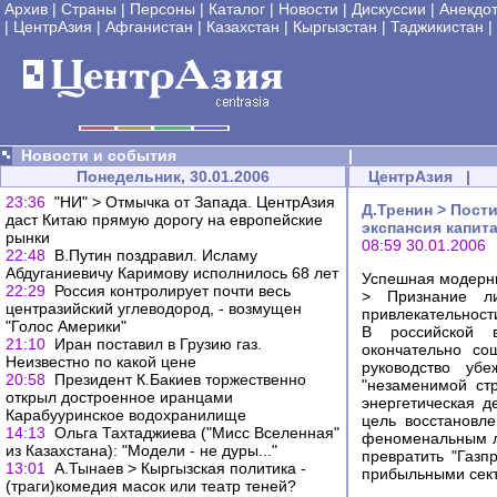
Архив
|
Страны
|
Персоны
|
Каталог
|
Новости
|
Дискуссии
|
Анекдо
|
ЦентрАзия
|
Афганистан
|
Казахстан
|
Кыргызстан
|
Таджикистан
|
Новости и события
|
Понедельник, 30.01.2006
ЦентрАзия
|
23:36
"НИ" > Отмычка от Запада. ЦентрАзия
Д.Тренин > Пост
даст Китаю прямую дорогу на европейские
экспансия капит
рынки
08:59 30.01.2006
22:48
В.Путин поздравил. Исламу
Абдуганиевичу Каримову исполнилось 68 лет
Успешная модерни
22:29
Россия контролирует почти весь
> Признание л
центразийский углеводород, - возмущен
привлекательност
"Голос Америки"
В российской 
21:10
Иран поставил в Грузию газ.
окончательно со
Неизвестно по какой цене
руководство убе
20:58
Президент К.Бакиев торжественно
"незаменимой стр
открыл достроенное иранцами
энергетическая д
Карабууринское водохранилище
цель восстановл
14:13
Ольга Тахтаджиева ("Мисс Вселенная"
феноменальным л
из Казахстана): "Модели - не дуры..."
превратить "Газ
13:01
А.Тынаев > Кыргызская политика -
прибыльными секто
(траги)комедия масок или театр теней?