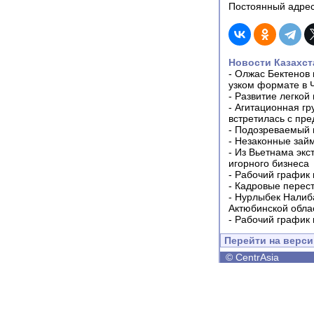
Постоянный адрес
Новости Казахст
-
Олжас Бектенов 
узком формате в 
-
Развитие легкой
-
Агитационная гр
встретилась с пр
-
Подозреваемый в
-
Незаконные займ
-
Из Вьетнама экс
игорного бизнеса
-
Рабочий график 
-
Кадровые перес
-
Нурлыбек Налиб
Актюбинской обла
-
Рабочий график 
Перейти на верс
©
CentrAsia