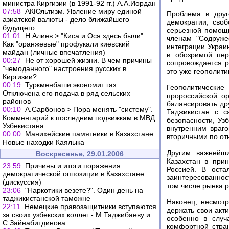
министра Киргизии (в 1991-92 гг.) А.А.Иордан
07:58
АКЮльтизм. Явление миру единой
Проблема в друг
азиатской валюты - дело ближайшего
демократии, сво
будущего
серьезной помощи
01:01
Н.Алиев > "Киса и Ося здесь были".
членам "Содруже
Как "оранжевые" профукали киевский
интеграции Украи
майдан (личные впечатления)
в обозримой пер
00:27
Не от хорошей жизни. В чем причины
сопровождается 
"чемоданного" настроения русских в
это уже геополитик
Киргизии?
00:19
Туркменбаши экономит газ.
Геополитические
Отключена его подача в ряд сельских
пророссийской о
районов
балансировать др
00:10
А.Сарбонов > Пора менять "систему".
Таджикистан с с
Комментарий к последним подвижкам в МВД
безопасности, Уз
Узбекистана
внутренним враго
00:00
Манихейские памятники в Казахстане.
вторичными по от
Новые находки Каялыка
Другим важнейш
Воскресенье, 29.01.2006
Казахстан в при
23:59
Причины и итоги поражения
Россией. В оста
демократической оппозиции в Казахстане
заинтересованнос
(дискуссия)
том числе рынка р
23:06
"Наркотики везете?". Один день на
таджикистанской таможне
Наконец, несмотр
22:11
Немецкие правозащитники вступаются
держать свои акт
за своих узбекских коллег - М.Таджибаеву и
особенно в случ
С.Зайнабитдинова
комфортной стра