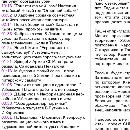
где будут обогащать уран
"многовекторный"
10:13
"Гонг кси фа чай" вам! Наступил
лет, Таджикистан
китайский Новый год "Огненной собаки"
подкрепляться и
06:52
В Харбине создана совместная
том, что эта стр
китайско-российская аспирантура
превращается в н
02:14
Пора объединяться? Казахстан и
Кыргызстан: прогнозы развития
Ташкент пригласи
01:36
Фабрика звезд. В.Люкин от нищеты
Москва приглаш
уехал из Казахстана и открыл супер-
территории Узбе
гимнастическую школу в Техасе
повторения нар
01:24
Янис Шмитс: "Европа идет к
Сотрудничая с Та
самоубийству!" Истеблишмент...
что выбор Карим
воинствующего гомо-соросо-сексуализма
Узбекистана на
01:21
Spiegel > Армия США на грани
партнером являет
развала. Самоанализ Пентагона
01:16
М.Ауезов > Новый союз... плюс
Россия будет ст
газификация всей Земли. Послесловие к
Затяжная кампани
питерскому саммиту
по которому Кие
01:05
"Ушли от принципа в один голос..."
активности явля
Узбекское ТВ стало работать по-новому
решения замороже
00:58
Д.Шарипов > Информационная веб-
противоречия пр
война в Узбекистане: кто, кого и чем...
Воронин рассма
00:33
"Озод дехконлар партияси"
обхаживает "не
Узбекистана жалуется В.Путину на
внешнеполитичес
И.Каримова
00:01
Н.Лиманова > В кризисе. К вопросу о
Напористость не 
развитии национального языка и
Итак, "проект СН
художественной литературы в Западном
существенно прод