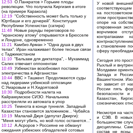
12:53
О.Панкратов > Горькие плоды
У новой внешней
революции. Что получила Киргизия в итоге
соответствующем 
(на примере Каракола)
на постсоветско
12:19
"Собственность может быть только у
этом пространств
Юртбаши и его дочерей". Конституция
опоре на собств
Республики Успехистан (сатира)
откровенная эксп
11:48
Новые раунды переговоров по
ворчливое отст
"иранскому атому" открываются в Брюсселе
контратаками 
и Лондоне, одновременно
контрнаступлению.
11:21
Камбиз Арман > "Одна душа в двух
а становление по
телах". Иран налаживает более тесные связи
сферу преоблада
с Таджикистаном
11:10
"Бальзам для диктатора", - Мухаммад
Сегодня это прост
Салих отвечает оппонентам
Рыхлый и внутрен
10:49
Узбекистан возобновил поставки
Молдавии ориент
электричества в Афганистан
Запада и Росси
10:44
ВВС > Ташкент. Продолжаются суды
Вашингтоном. Изо
над лидерами узбекской оппозиции
но зависит от н
С.Умаровым и Н.Хидоятовой
России пять фор
10:30
Подробности налета на
безопасности и 
Кайраккумское СИЗО. Начальника
Казахстан, Кирг
расстреляли из автомата в упор
союзнических отн
10:25
Темнота в конце туннеля. Западный
Казахстан становится заложником... Чубайса
Несмотря на част
10:19
Малалай Джуя (депутат Джирги):
и СЭВ. В новых 
"Меня могут убить, но мой голос останется..."
большинстве случ
10:12
А.Асроров > Россияне не обманут
дисциплины. Сам
ожидания узбекских обладателей сотовых
состав не ясны.