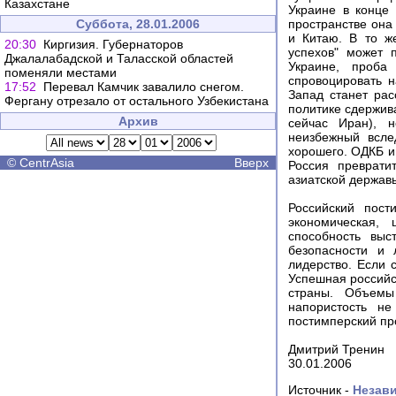
Казахстане
Украине в конце 
Суббота, 28.01.2006
пространстве она
и Китаю. В то ж
20:30
Киргизия. Губернаторов
успехов" может 
Джалалабадской и Таласской областей
Украине, проб
поменяли местами
спровоцировать н
17:52
Перевал Камчик завалило снегом.
Запад станет ра
Фергану отрезало от остального Узбекистана
политике сдержива
Архив
сейчас Иран), н
неизбежный всле
хорошего. ОДКБ и
©
CentrAsia
Вверх
Россия преврати
азиатской держав
Российский пост
экономическая, 
способность выс
безопасности и 
лидерство. Если 
Успешная российс
страны. Объемы
напористость не
постимперский пр
Дмитрий Тренин
30.01.2006
Источник -
Незави