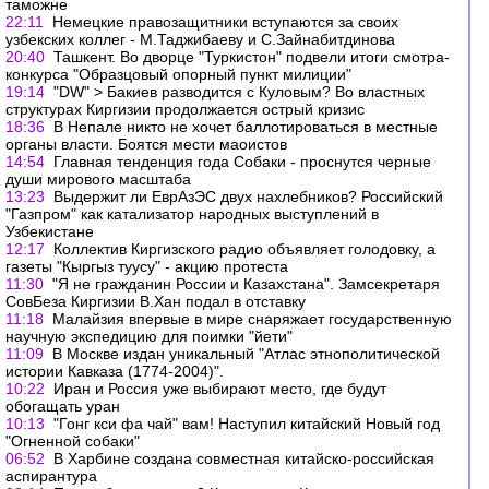
таможне
22:11
Немецкие правозащитники вступаются за своих
узбекских коллег - М.Таджибаеву и С.Зайнабитдинова
20:40
Ташкент. Во дворце "Туркистон" подвели итоги смотра-
конкурса "Образцовый опорный пункт милиции"
19:14
"DW" > Бакиев разводится с Куловым? Во властных
структурах Киргизии продолжается острый кризис
18:36
В Непале никто не хочет баллотироваться в местные
органы власти. Боятся мести маоистов
14:54
Главная тенденция года Собаки - проснутся черные
души мирового масштаба
13:23
Выдержит ли ЕврАзЭС двух нахлебников? Российский
"Газпром" как катализатор народных выступлений в
Узбекистане
12:17
Коллектив Киргизского радио объявляет голодовку, а
газеты "Кыргыз туусу" - акцию протеста
11:30
"Я не гражданин России и Казахстана". Замсекретаря
CовБеза Киргизии В.Хан подал в отставку
11:18
Малайзия впервые в мире снаряжает государственную
научную экспедицию для поимки "йети"
11:09
В Москве издан уникальный "Атлас этнополитической
истории Кавказа (1774-2004)".
10:22
Иран и Россия уже выбирают место, где будут
обогащать уран
10:13
"Гонг кси фа чай" вам! Наступил китайский Новый год
"Огненной собаки"
06:52
В Харбине создана совместная китайско-российская
аспирантура