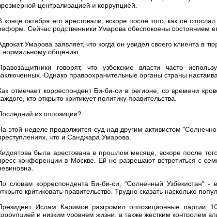
чрезмерной централизацией и коррупцией.
В конце октября его арестовали, вскоре после того, как он отосл
реформ. Сейчас родственники Умарова обеспокоены состоянием ег
Адвокат Умарова заявляет, что когда он увидел своего клиента в т
к нормальному общению.
Правозащитники говорят, что узбекские власти часто исполь
заключенных. Однако правоохранительные органы страны настаиваю
Как отмечает корреспондент Би-би-си в регионе, со времени кро
каждого, кто открыто критикует политику правительства.
Последний из оппозиции?
На этой неделе продолжится суд над другим активистом "Солнечно
преступлениях, что и Санджара Умарова.
Хидоятова была арестована в прошлом месяце, вскоре после того,
пресс-конференции в Москве. Ей не разрешают встретиться с сем
невиновна.
По словам корреспондента Би-би-си, "Солнечный Узбекистан" - 
открыто критиковать правительство. Трудно сказать насколько попу
Президент Ислам Каримов разгромил оппозиционные партии 10 
коррупцией и низким уровнем жизни, а также жестким контролем вл