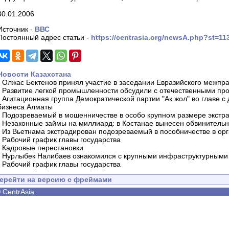
30.01.2006
Источник -
ВВС
Постоянный адрес статьи -
https://centrasia.org/newsA.php?st=1
Новости Казахстана
-
Олжас Бектенов принял участие в заседании Евразийского межпра
-
Развитие легкой промышленности обсудили с отечественными пр
-
Агитационная группа Демократической партии "Ак жол" во главе с
бизнеса Алматы
-
Подозреваемый в мошенничестве в особо крупном размере экстра
-
Незаконные займы на миллиард: в Костанае вынесен обвинитель
-
Из Вьетнама экстрадирован подозреваемый в пособничестве в орг
-
Рабочий график главы государства
-
Кадровые перестановки
-
Нурлыбек Налибаев ознакомился с крупными инфраструктурными 
-
Рабочий график главы государства
ерейти на версию с фреймами
©
CentrAsia