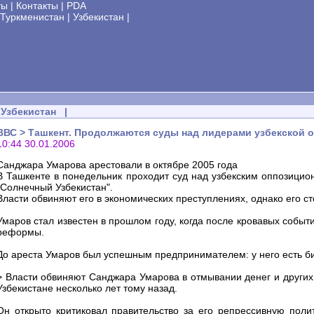
ты
|
Контакты
|
PDA
Туркменистан
|
Узбекистан
|
Узбекистан
|
ВВС > Ташкент. Продолжаются суды над лидерами узбекской 
10:44 30.01.2006
Санджара Умарова арестовали в октябре 2005 года
В Ташкенте в понедельник проходит суд над узбекским оппозиц
"Солнечный Узбекистан".
Власти обвиняют его в экономических преступлениях, однако его 
Умаров стал известен в прошлом году, когда после кровавых собы
реформы.
До ареста Умаров был успешным предпринимателем: у него есть би
> Власти обвиняют Санджара Умарова в отмывании денег и других 
Узбекистане несколько лет тому назад.
Он открыто критиковал правительство за его репрессивную полит