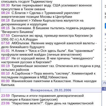
списывать госдолг Таджикистану
08:30
Китаю перекрывают воду. США усиливают военное
присутствие в Тихом океане
08:24
С.Благов > Сделка с Туркменией укрепляет
энергетические позиции Москвы в ЦентрАзии
08:18
Eurasianet > Узбеки Кыргызстана жалуются на
дискриминацию и коррупцию
08:15
За спичками. В Бишкеке пытались поджечь редакцию
"Вечернего Бишкека"
07:59
Скончался экс-врид. премьер-министра Киргизии (в
1991-92 гг.) А.А.Иордан
07:58
АКЮльтизм. Явление миру единой азиатской валюты -
дело ближайшего будущего
01:01
Н.Алиев > "Киса и Ося здесь были". Как "оранжевые"
профукали киевский майдан (личные впечатления)
00:27
Не от хорошей жизни. В чем причины "чемоданного"
настроения русских в Киргизии?
00:19
Туркменбаши экономит газ. Отключена его подача в ряд
сельских районов
00:10
А.Сарбонов > Пора менять "систему". Комментарий к
последним подвижкам в МВД Узбекистана
00:00
Манихейские памятники в Казахстане. Новые находки
П
Каялыка
Воскресенье, 29.01.2006
23:59
Причины и итоги поражения демократической
оппозиции в Казахстане (дискуссия)
23:06
"Наркотики везете?". Один день на таджикистанской