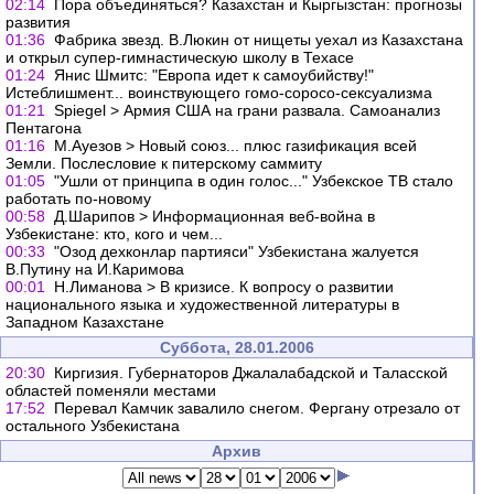
02:14
Пора объединяться? Казахстан и Кыргызстан: прогнозы
развития
01:36
Фабрика звезд. В.Люкин от нищеты уехал из Казахстана
и открыл супер-гимнастическую школу в Техасе
01:24
Янис Шмитс: "Европа идет к самоубийству!"
Истеблишмент... воинствующего гомо-соросо-сексуализма
01:21
Spiegel > Армия США на грани развала. Самоанализ
Пентагона
01:16
М.Ауезов > Новый союз... плюс газификация всей
Земли. Послесловие к питерскому саммиту
01:05
"Ушли от принципа в один голос..." Узбекское ТВ стало
работать по-новому
00:58
Д.Шарипов > Информационная веб-война в
Узбекистане: кто, кого и чем...
00:33
"Озод дехконлар партияси" Узбекистана жалуется
В.Путину на И.Каримова
00:01
Н.Лиманова > В кризисе. К вопросу о развитии
национального языка и художественной литературы в
Западном Казахстане
Суббота, 28.01.2006
20:30
Киргизия. Губернаторов Джалалабадской и Таласской
областей поменяли местами
17:52
Перевал Камчик завалило снегом. Фергану отрезало от
остального Узбекистана
Архив