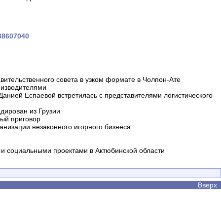
138607040
вительственного совета в узком формате в Чолпон-Ате
оизводителями
 Данией Еспаевой встретилась с представителями логистического
дирован из Грузии
ный приговор
анизации незаконного игорного бизнеса
и социальными проектами в Актюбинской области
Вверх