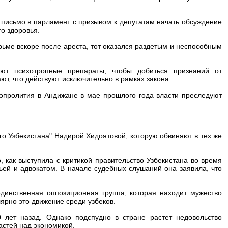
ал письмо в парламент с призывом к депутатам начать обсуждение
о здоровья.
юрьме вскоре после ареста, тот оказался раздетым и неспособным
зуют психотропные препараты, чтобы добиться признаний от
т, что действуют исключительно в рамках закона.
вопролития в Андижане в мае прошлого года власти преследуют
го Узбекистана" Надирой Хидоятовой, которую обвиняют в тех же
 как выступила с критикой правительство Узбекистана во время
ьей и адвокатом. В начале судебных слушаний она заявила, что
единственная оппозиционная группа, которая находит мужество
лярно это движение среди узбеков.
лет назад. Однако подспудно в стране растет недовольство
астей над экономикой.