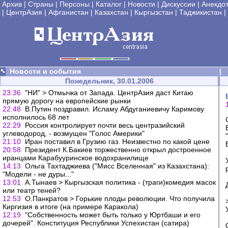
Архив
|
Страны
|
Персоны
|
Каталог
|
Новости
|
Дискуссии
|
Анекдо
|
ЦентрАзия
|
Афганистан
|
Казахстан
|
Кыргызстан
|
Таджикистан
|
Новости и события
|
Понедельник, 30.01.2006
23:36
"НИ" > Отмычка от Запада. ЦентрАзия даст Китаю
прямую дорогу на европейские рынки
22:48
В.Путин поздравил. Исламу Абдуганиевичу Каримову
исполнилось 68 лет
22:29
Россия контролирует почти весь центразийский
углеводород, - возмущен "Голос Америки"
21:10
Иран поставил в Грузию газ. Неизвестно по какой цене
20:58
Президент К.Бакиев торжественно открыл достроенное
иранцами Карабууринское водохранилище
14:13
Ольга Тахтаджиева ("Мисс Вселенная" из Казахстана):
"Модели - не дуры..."
13:01
А.Тынаев > Кыргызская политика - (траги)комедия масок
или театр теней?
12:53
О.Панкратов > Горькие плоды революции. Что получила
Киргизия в итоге (на примере Каракола)
12:19
"Собственность может быть только у Юртбаши и его
дочерей". Конституция Республики Успехистан (сатира)