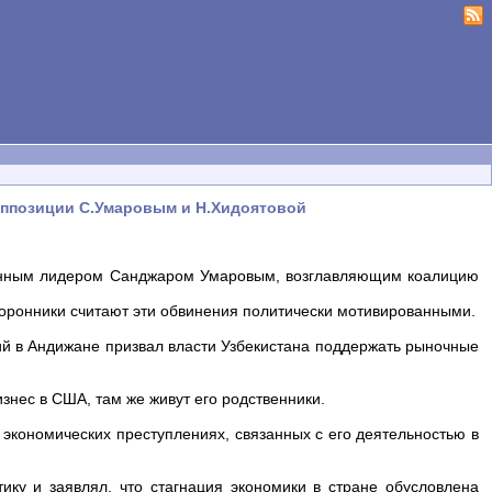
оппозиции С.Умаровым и Н.Хидоятовой
ионным лидером Санджаром Умаровым, возглавляющим коалицию
сторонники считают эти обвинения политически мотивированными.
тий в Андижане призвал власти Узбекистана поддержать рыночные
знес в США, там же живут его родственники.
экономических преступлениях, связанных с его деятельностью в
ику и заявлял, что стагнация экономики в стране обусловлена