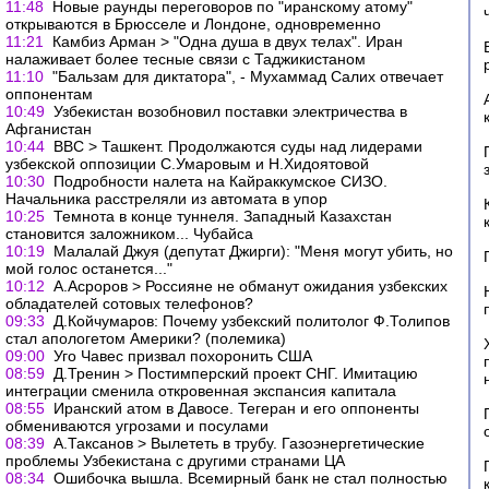
11:48
Новые раунды переговоров по "иранскому атому"
открываются в Брюсселе и Лондоне, одновременно
11:21
Камбиз Арман > "Одна душа в двух телах". Иран
налаживает более тесные связи с Таджикистаном
11:10
"Бальзам для диктатора", - Мухаммад Салих отвечает
оппонентам
10:49
Узбекистан возобновил поставки электричества в
Афганистан
10:44
ВВС > Ташкент. Продолжаются суды над лидерами
узбекской оппозиции С.Умаровым и Н.Хидоятовой
10:30
Подробности налета на Кайраккумское СИЗО.
Начальника расстреляли из автомата в упор
10:25
Темнота в конце туннеля. Западный Казахстан
становится заложником... Чубайса
10:19
Малалай Джуя (депутат Джирги): "Меня могут убить, но
мой голос останется..."
10:12
А.Асроров > Россияне не обманут ожидания узбекских
обладателей сотовых телефонов?
09:33
Д.Койчумаров: Почему узбекский политолог Ф.Толипов
стал апологетом Америки? (полемика)
09:00
Уго Чавес призвал похоронить США
08:59
Д.Тренин > Постимперский проект CНГ. Имитацию
интеграции сменила откровенная экспансия капитала
08:55
Иранский атом в Давосе. Тегеран и его оппоненты
обмениваются угрозами и посулами
08:39
А.Таксанов > Вылететь в трубу. Газоэнергетические
проблемы Узбекистана с другими странами ЦА
08:34
Ошибочка вышла. Всемирный банк не стал полностью