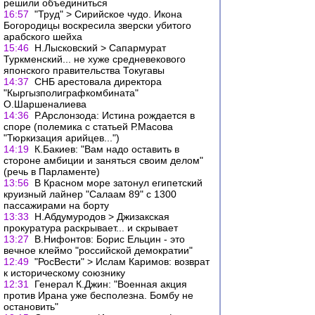
решили объединиться
16:57
"Труд" > Сирийское чудо. Икона
Богородицы воскресила зверски убитого
арабского шейха
15:46
Н.Лысковский > Сапармурат
Туркменский... не хуже средневекового
японского правительства Токугавы
14:37
СНБ арестовала директора
"Кыргызполиграфкомбината"
О.Шаршеналиева
14:36
Р.Арслонзода: Истина рождается в
споре (полемика с статьей Р.Масова
"Тюркизация арийцев...")
14:19
К.Бакиев: "Вам надо оставить в
стороне амбиции и заняться своим делом"
(речь в Парламенте)
13:56
В Красном море затонул египетский
круизный лайнер "Салаам 89" с 1300
пассажирами на борту
13:33
Н.Абдумуродов > Джизакская
прокуратура раскрывает... и скрывает
13:27
В.Нифонтов: Борис Ельцин - это
вечное клеймо "российской демократии"
12:49
"РосВести" > Ислам Каримов: возврат
к историческому союзнику
12:31
Генерал К.Джин: "Военная акция
против Ирана уже бесполезна. Бомбу не
остановить"