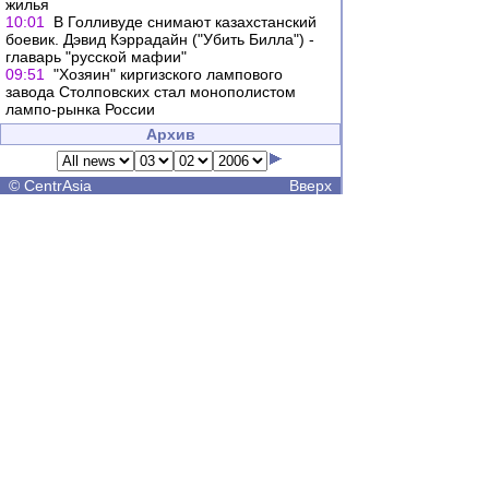
жилья
10:01
В Голливуде снимают казахстанский
боевик. Дэвид Кэррадайн ("Убить Билла") -
главарь "русской мафии"
09:51
"Хозяин" киргизского лампового
завода Столповских стал монополистом
лампо-рынка России
Архив
©
CentrAsia
Вверх