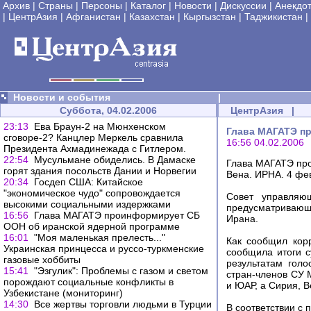
Архив
|
Страны
|
Персоны
|
Каталог
|
Новости
|
Дискуссии
|
Анекдо
|
ЦентрАзия
|
Афганистан
|
Казахстан
|
Кыргызстан
|
Таджикистан
|
Новости и события
|
Суббота, 04.02.2006
ЦентрАзия
|
23:13
Ева Браун-2 на Мюнхенском
Глава МАГАТЭ п
сговоре-2? Канцлер Меркель сравнила
16:56 04.02.2006
Президента Ахмадинежада с Гитлером.
22:54
Мусульмане обиделись. В Дамаске
Глава МАГАТЭ пр
горят здания посольств Дании и Норвегии
Вена. ИРНА. 4 фе
20:34
Госдеп США: Китайское
"экономическое чудо" сопровождается
Совет управляю
высокими социальными издержками
предусматриваю
16:56
Глава МАГАТЭ проинформирует СБ
Ирана.
ООН об иранской ядерной программе
16:01
"Моя маленькая прелесть..."
Как сообщил кор
Украинская принцесса и руссо-туркменские
сообщила итоги с
газовые хоббиты
результатам гол
15:41
"Эзгулик": Проблемы с газом и светом
стран-членов СУ 
порождают социальные конфликты в
и ЮАР, а Сирия, В
Узбекистане (мониторинг)
14:30
Все жертвы торговли людьми в Турции
В соответствии с