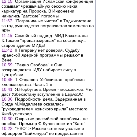
12:15
Организация Исламская конференция
созывает чрезвычайную сессию из-за
карикатур на Пророка. В Индонезии
начались "датские" погромы
11:57
"Пограничные чистки" в Таджикистане:
за год руководство погранзастав заменено на
90%
11:45
Семейный подряд. МИД Казахстана
К.Токаев "приватизировал" на сестренку...
старое здание МИДа!
11:42
К Тегерану нет доверия. Судьбу
иранской ядерной программы решают в
Вене
10:59
"Радио Свобода" > Они
возвращаются. ИДУ набирает силу в
ЦентрАзии
10:45
Т.Юлдашев: Узбекистан: проблемы
хлопководства. Часть 1-я
10:41
Я.Норбутаев: Время - московское. Что
даст Узбекистану вступление в ЕврАзЭС
10:36
Подробности дела. Задержанная в
Согде М.Мадалиева оказалась
"руководителем женского крыла" местного
Хизб-ут-тахрир
10:30
Открытие российской авиабазы - не
ошибка. Премьер Ф.Кулов посетил "Кант"
10:22
"НВО" > Россия сотнями увольняет
офицеров "Байконура" не предоставляя