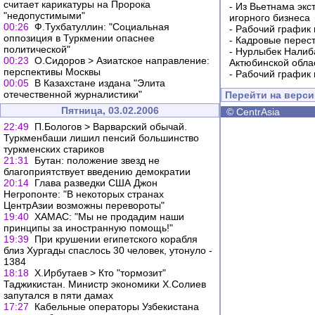
считает карикатуры на Пророка
-
Из Вьетнама экс
"недопустимыми"
игорного бизнеса
00:26
Ф.Тухбатуллин: "Социальная
-
Рабочий график 
оппозиция в Туркмении опаснее
-
Кадровые перес
политической"
-
Нурлыбек Налиб
00:23
О.Сидоров > Азиатское направление:
Актюбинской обла
перспективы Москвы
-
Рабочий график 
00:05
В Казахстане издана "Элита
отечественной журналистики"
Перейти на верс
Пятница, 03.02.2006
©
CentrAsia
22:49
П.Бологов > Варварский обычай.
Туркменбаши лишил пенсий большинство
туркменских стариков
21:31
Бутан: положение звезд не
благоприятствует введению демократии
20:14
Глава разведки США Джон
Негропонте: "В некоторых странах
ЦентрАзии возможны перевороты"
19:40
ХАМАС: "Мы не продадим наши
принципы за иностранную помощь!"
19:39
При крушении египетского корабля
близ Хургады спаслось 30 человек, утонуло -
1384
18:18
Х.Ирбутаев > Кто "тормозит"
Таджикистан. Министр экономики Х.Солиев
запутался в пяти дамах
17:27
Кабельные операторы Узбекистана