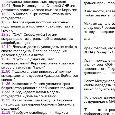
– гражданки постсоветских государств
должен проинформ
14:01
Дело Исманкулова. Старлей СНБ как
детонатор политического кризиса в Киргизии
В частности, глав
13:55
А.Князев: Кыргызстан - страна без
чтобы развеять п
государства?
13:52
Азербайджан построит несколько
Мухаммад аль-Б
подстанций для прокачки иранского газа в
следующей сессии
Грузию
которую предстои
12:25
"Эхо": Спецслужбы Грузии
выдавливают из страны неблагонадежных
*****
азербайджанцев
12:19
Девочки должны услаждать не себя, а
Иpaн говорит, чт
своего господина. Правила поведения
ВЕНА (Рейтер) - С
девочек в древнем Китае
12:10
"Пусть и с дырками, зато
Иран немедленн
американскими!" Киргизам очень нравится
инспектора ООН
мусор с авиабазы "Ганси"
передать его "яд
11:50
"Казахстанские инвесторы" крупно
делегации на пер
вкладываются в курорты Аджарии. Война все
спишет?
Совет Международ
11:36
Казахстан и Россия увеличат срок
чтобы передать "
безрегистрационного пребывания граждан
тайно получить я
11:33
К.Абдылдаев: Какая модель
государства нужна Кыргызстану?
По словам диплом
11:23
Как израильский консул в Ташкенте
сотрудничал с МА
Лившиц делает евреев бомжами (письмо в
редакцию)
"После этого ре
11:18
"Требуем освобождения Надиры
добровольного в