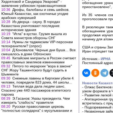
Хидоятовой и Санджара Умарова!" -
обогащение урана
заявление узбекских правозащитников
приостановлено", 
10:36
Дрофы, балобаны и семь шейхов.
Южный Казахстан, как охотничье угодие
Из 35 членов со
арабских нуворишей
проголосовали про
10:28
Из дворца - сауну. В городах
Казахстана уничтожают последние
В резолюции такж
исторические здания
обогащением уран
10:19
"Игла" в кустах. Грузия вышла из
продолжая изучат
Совета министров обороны СНГ
начинку для атом
10:14
Нужны ли таджикским VIP-персонам
телохранители? (опрос)
США и страны Зап
10:04
Д.Коновалов: Черные дни Буша… Все
Иран отрицает та
смешалось в доме Облонских
09:45
Китайские мигранты в России считают
Источник -
ИРНА
православных земляков изменниками
Постоянный адрес
09:32
Пятого по иерархии "вора в законе"
СНГ Жору Ташкентского будут судить в
Шымкенте
09:30
Снежные лавины в Киргизии убили 4
человек, повредили 823 дома, 44 школы...
Новости Казахст
09:13
Теплая вода дала людям шанс.
-
Олжас Бектенов 
Спасено уже 440 пассажиров египетского
узком формате в 
парома
-
Развитие легкой
08:39
Э.Гасанов: Указы президента. Чем
-
Агитационная гр
измерить "слабость" правителя
встретилась с пр
08:20
Русская православная церковь
-
Подозреваемый в
"полностью солидарна" с мусульманами и
-
Незаконные займ