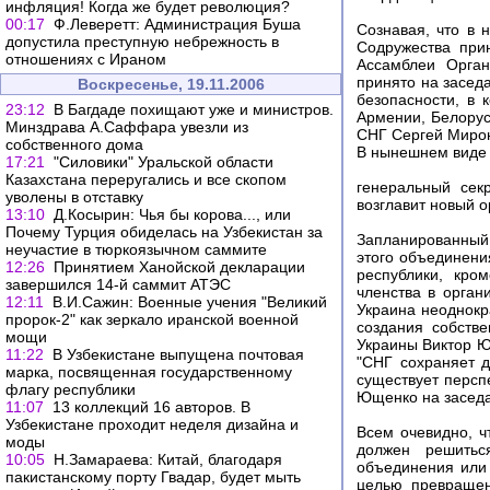
инфляция! Когда же будет революция?
00:17
Ф.Леверетт: Администрация Буша
Сознавая, что в
допустила преступную небрежность в
Содружества при
отношениях с Ираном
Ассамблеи Орган
принято на засед
Воскресенье, 19.11.2006
безопасности, в 
23:12
В Багдаде похищают уже и министров.
Армении, Белорус
Минздрава А.Саффара увезли из
СНГ Сергей Мирон
собственного дома
В нынешнем виде 
17:21
"Силовики" Уральской области
Казахстана переругались и все скопом
генеральный сек
уволены в отставку
возглавит новый о
13:10
Д.Косырин: Чья бы корова..., или
Почему Турция обиделась на Узбекистан за
Запланированный
неучастие в тюркоязычном саммите
этого объединени
12:26
Принятием Ханойской декларации
республики, кро
завершился 14-й саммит АТЭС
членства в орган
12:11
В.И.Сажин: Военные учения "Великий
Украина неоднокр
пророк-2" как зеркало иранской военной
создания собств
мощи
Украины Виктор Ю
11:22
В Узбекистане выпущена почтовая
"СНГ сохраняет д
марка, посвященная государственному
существует персп
флагу республики
Ющенко на заседа
11:07
13 коллекций 16 авторов. В
Узбекистане проходит неделя дизайна и
Всем очевидно, 
моды
должен решитьс
10:05
Н.Замараева: Китай, благодаря
объединения или
пакистанскому порту Гвадар, будет мыть
целью превращен