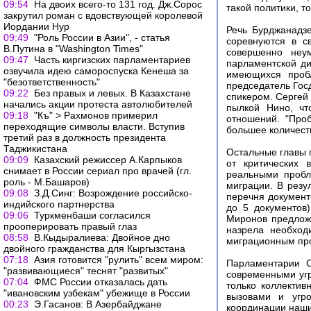
09:54
На двоих всего-то 131 год. Дж.Сорос
такой политики, т
закрутил роман с вдовствующей королевой
Иордании Нур
Речь Бурджанадзе
09:49
"Роль России в Азии", - статья
соревнуются в с
В.Путина в "Washington Times"
совершенно неум
09:47
Часть киргизских парламентариев
парламентской д
озвучила идею самороспуска Кенеша за
имеющихся пробл
"безответственность"
председатель Гос
09:22
Без правых и левых. В Казахстане
спикером. Сергей
начались акции протеста автолюбителей
пылкой Нино, чт
09:18
"Къ" > Рахмонов примерил
отношений. "Про
переходящие символы власти. Вступив
большее количест
третий раз в должность президента
Таджикистана
Остальные главы 
09:09
Казахский режиссер А.Карпыков
от критических 
снимает в России сериал про врачей (гл.
реальными пробл
роль - М.Башаров)
миграции. В резу
09:08
З.Д.Синг: Возрождение российско-
перечня документ
индийского партнерства
до 5 документов
09:06
Туркменбаши согласился
Миронов предлож
прооперировать правый глаз
назрела необход
08:58
В.Кыдыралиева: Двойное дно
миграционным про
двойного гражданства для Кыргызстана
07:18
Азия готовится "рулить" всем миром:
Парламентарии С
"развивающиеся" теснят "развитых"
современными угр
07:04
ФМС России отказалась дать
только коллекти
"ивановским узбекам" убежище в России
вызовами и угро
00:23
Э.Гасанов: В Азербайджане
координации наши