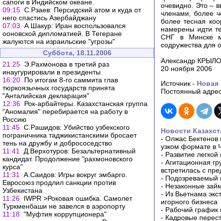
сапоги в Индийском океане.
очевидно. Это – 
09:15
С.Рзаев: Персидский атом и куда от
членами, более 
него спастись Азербайджану
более тесная коо
07:03
А.Шакур: Иран воспользовался
намерены идти т
ооновской дипломатией. В Тегеране
СНГ в Минске м
жалуются на израильские "угрозы"
содружества для 
Суббота, 18.11.2006
Александр КРЫЛ
21:25
Э.Рахмонова в третий раз
20 ноября 2006
инаугурировали в президенты
16:20
По итогам 8-го саммита глав
Источник -
Новая 
тюркоязычных государств принята
Постоянный адрес
"Анталийская декларация"
12:36
Рок-арбайтеры. Казахстанская группа
"Аномалия" перебирается на работу в
Россию
11:45
С.Рашидов: Убийство узбекского
Новости Казахст
пограничника таджикистанскими бросает
-
Олжас Бектенов 
тень на дружбу и добрососедство
узком формате в 
11:41
Д.Верхотуров: Безальтернативный
-
Развитие легкой
кандидат. Продолжение "рахмоновского
-
Агитационная гр
курса"
встретилась с пр
11:31
А.Саидов: Игры вокруг эмбарго.
-
Подозреваемый в
Евросоюз продлил санкции против
-
Незаконные займ
Узбекистана
-
Из Вьетнама экс
11:26
IWPR >Роковая ошибка. Самолет
игорного бизнеса
Туркменбаши не завелся в аэропорту
-
Рабочий график 
11:18
"Муфтия коррупционера"
-
Кадровые перес