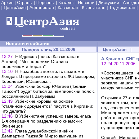
Архив
|
Страны
|
Персоны
|
Каталог
|
Новости
|
Дискуссии
|
Анекдо
|
ЦентрАзия
|
Афганистан
|
Казахстан
|
Кыргызстан
|
Таджикистан
|
Новости и события
|
Понедельник, 20.11.2006
ЦентрАзия
|
13:27
Е.Идрисов (посол Казахстана в
А.Крылов: СНГ 
Англии): "Мы пережили Сталина...
12:24 20.11.2006
переживем и Бората"
13:10
Н.Назарбаев полетел с визитом в
>Состоявшееся н
Лондон. В программе встречи с Ж.Лемьером,
участников СНГ ни
Королевой, Р.Эвансом...
зеркале нашли о
13:04
Узбекский боксер Р.Чагаев ("Белый
между разными ст
Тайсон") будет биться за чемпионский пояс с
россиянином Н.Валуевым
Открывая 27-е п
12:49
Узбекские коровы на основе
заявил о том, чт
"сталинских документов" пасутся в Киргизии:
над совершенств
что делать?
Межпарламентску
12:46
В Узбекистане успешно завершилась
работающую орга
1-я операция по разделению сиамских
полноценную орг
близнецов
существующих про
12:42
Глава душанбинской ячейки
Демпартии Раджаби Мирзо выпущен из
Сергей Миронов