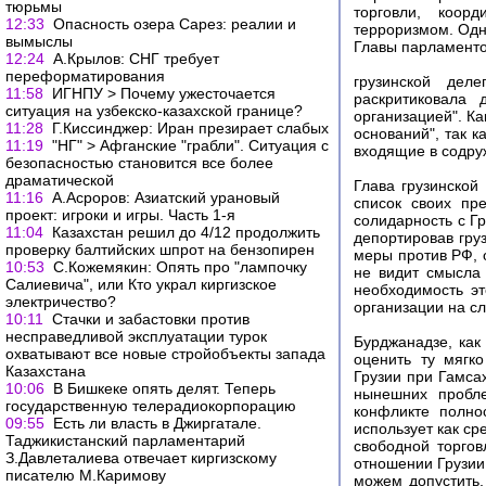
тюрьмы
торговли, коор
12:33
Опасность озера Сарез: реалии и
терроризмом. Одн
вымыслы
Главы парламенто
12:24
А.Крылов: СНГ требует
переформатирования
грузинской деле
11:58
ИГНПУ > Почему ужесточается
раскритиковала 
ситуация на узбекско-казахской границе?
организацией". Ка
11:28
Г.Киссинджер: Иран презирает слабых
оснований", так 
11:19
"НГ" > Афганские "грабли". Ситуация с
входящие в содру
безопасностью становится все более
драматической
Глава грузинской
11:16
А.Асроров: Азиатский урановый
список своих пр
проект: игроки и игры. Часть 1-я
солидарность с Г
11:04
Казахстан решил до 4/12 продолжить
депортировав гру
проверку балтийских шпрот на бензопирен
меры против РФ, 
10:53
С.Кожемякин: Опять про "лампочку
не видит смысла
Салиевича", или Кто украл киргизское
необходимость эт
электричество?
организации на с
10:11
Cтачки и забастовки против
несправедливой эксплуатации турок
Бурджанадзе, как
охватывают все новые стройобъекты запада
оценить ту мягко
Казахстана
Грузии при Гамса
10:06
В Бишкеке опять делят. Теперь
нынешних пробле
государственную телерадиокорпорацию
конфликте полнос
09:55
Есть ли власть в Джиргатале.
использует как ср
Таджикистанский парламентарий
свободной торгов
З.Давлеталиева отвечает киргизскому
отношении Грузии:
писателю М.Каримову
можем допустить,