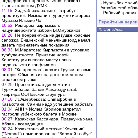
поддерживает правительство. Раскол в
-
Нурлыбек Налиб
кыргызстанском ДУМК
Актюбинской обла
11:15
Хиджаб изначально – атрибут
-
Рабочий график 
проституток. Изыскания турецкого историка
Муаззез Ильмие Чо
Перейти на верс
10:52
Ректором Кыргызского
©
CentrAsia
нацуниверситета избран Ы.Омурканов
10:26
Не понравились на девушке красные
сапожки. Бишкекский маньяк-шизоид начал
давать признательные показания
08:33
М.Маратова: Кыргызстан в условиях
турбулентности. Принятие новой
Конституции вызвало массу новых
недовольств и конфликтов
08:01
"Казтрансгаз" оплатит Грузии газовые
потери. Обменяв их на долю в местном
страховом рынке
07:28
Превентивная дипломатия
Туркменбаши. Зачем Ашхабаду штаб-
квартира ООНовской структуры
07:10
Ж.Амербекова: Chinaфобия в
Казахстане. Самим надо успешнее работать
01:04
АНН > Ислам Каримов запретил
гастроли узбекского балета в Москве
00:27
Казахская Кассандра. Правнучка хана
Аблая - всевидящая
00:24
Казахстанский мегахит "Кочевник"
("Nomad") номинирован на "Золотой глобус"