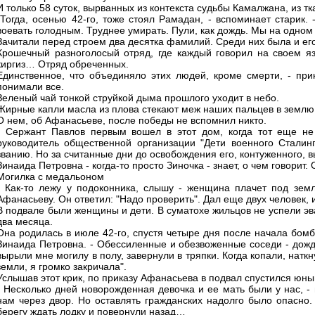
И только 58 суток, вырванных из контекста судьбы Камалжана, из т
"Тогда, осенью 42-го, тоже стоял Рамадан, - вспоминает старик.
воевать голодным. Труднее умирать. Пули, как дождь. Мы на одном б
Зачитали перед строем два десятка фамилий. Среди них была и его
Крошечный разноголосый отряд, где каждый говорил на своем язы
киргиз… Отряд обреченных.
Единственное, что объединяло этих людей, кроме смерти, - при
понимали все.
Зеленый чай тонкой струйкой дыма прошлого уходит в небо.
Жирные капли масла из плова стекают меж наших пальцев в земл
О нем, об Афанасьеве, после победы не вспомнил никто.
- Сержант Павлов первым вошел в этот дом, когда тот еще не
руководитель общественной организации "Дети военного Сталин
званию. Но за считанные дни до освобождения его, контуженного, в
Зинаида Петровна - когда-то просто Зиночка - знает, о чем говорит.
Могилка с медальоном
- Как-то лежу у подоконника, слышу - женщина плачет под земл
Афанасьеву. Он ответил: "Надо проверить". Дал еще двух человек, 
В подвале были женщины и дети. В суматохе жильцов не успели эв
два месяца.
Она родилась в июле 42-го, спустя четыре дня после начала бомбе
Зинаида Петровна. - Обессиленные и обезвоженные соседи - дожде
вырыли мне могилу в полу, завернули в тряпки. Когда копали, натк
земли, я громко закричала".
Услышав этот крик, по приказу Афанасьева в подвал спустился юн
- Несколько дней новорожденная девочка и ее мать были у нас, -
нам через двор. Но оставлять гражданских надолго было опасно
берегу ждать лодку и повернули назад…