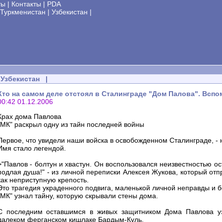
ты
|
Контакты
|
PDA
Туркменистан
|
Узбекистан
|
Узбекистан
|
Кто на самом деле отстоял в Сталинграде "Дом Палова". Вспом
00:42 01.12.2006
Крах дома Павлова
"МК" раскрыл одну из тайн последней войны
Первое, что увидели наши войска в освобожденном Сталинграде, - н
Имя стало легендой.
>"Павлов - болтун и хвастун. Он воспользовался неизвестностью о
подлая душа!" - из личной переписки Алексея Жукова, который отп
как неприступную крепость.
Это трагедия украденного подвига, маленькой личной неправды и б
"МК" узнал тайну, которую скрывали стены дома.
С последним оставшимся в живых защитником Дома Павлова уз
далеком ферганском кишлаке Бардым-Куль.