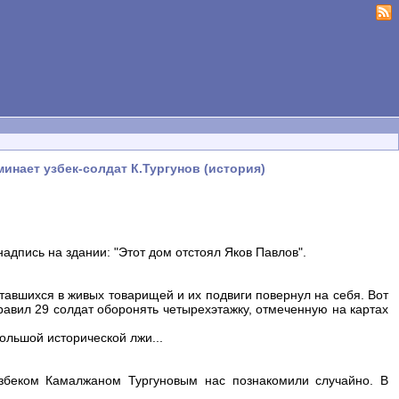
инает узбек-солдат К.Тургунов (история)
адпись на здании: "Этот дом отстоял Яков Павлов".
ставшихся в живых товарищей и их подвиги повернул на себя. Вот
равил 29 солдат оборонять четырехэтажку, отмеченную на картах
ольшой исторической лжи...
беком Камалжаном Тургуновым нас познакомили случайно. В