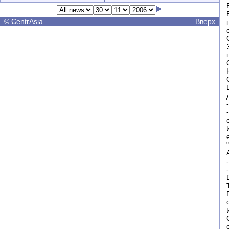
©
CentrAsia
Вверх