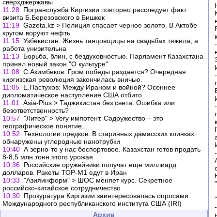
сверхджержавы
11:28
Погранслужба Киргизии повторно расследует факт
визита Б.Березовского в Бишкек
11:19
Gazeta.kz > Полиция спасает черное золото. В Актобе
кругом воруют нефть
11:15
Узбекистан: Жизнь танцовщицы на свадьбах тяжела, а
работа унизительна
11:13
Борьба, блин, с бездуховностью. Парламент Казахстана
принял новый закон "О культуре"
11:08
С.Акимбеков: Гром победы раздается? Очередная
киргизская революция закончилась вничью.
11:05
Е.Пастухов: Между Ираном и войной? Осеннее
дипломатическое наступление США отбито
11:01
Asia-Plus > Таджикистан без света. Ошибка или
безответственность?
10:57
"Литер" > Very импотент. Содружество – это
географическое понятие...
10:52
Технологии предков. В старинных дамасских клинках
обнаружены углеродные нанотрубки
10:40
А зерно-то у нас беспортовое. Казахстан готов продать
8-8,5 млн тонн этого урожая
10:36
Российские оружейники получат еще миллиард
долларов. Ракеты ТОР-М1 едут в Иран
10:33
"Азияинформ" > ШОС меняет курс. Секретное
российско-китайское сотрудничество
10:30
Прокуратура Киргизии заинтересовалась опросами
Международного республиканского института США (IRI)
Архив