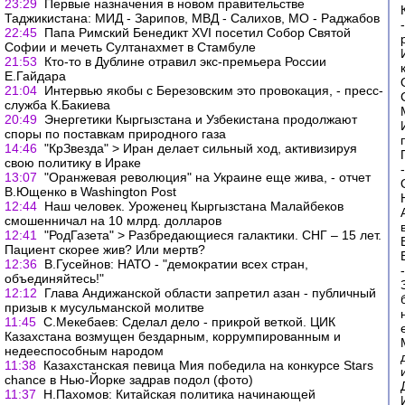
23:29
Первые назначения в новом правительстве
Таджикистана: МИД - Зарипов, МВД - Салихов, МО - Раджабов
22:45
Папа Римский Бенедикт XVI посетил Собор Святой
Софии и мечеть Султанахмет в Стамбуле
21:53
Кто-то в Дублине отравил экс-премьера России
Е.Гайдара
21:04
Интервью якобы с Березовским это провокация, - пресс-
служба К.Бакиева
20:49
Энергетики Кыргызстана и Узбекистана продолжают
cпоры по поставкам природного газа
14:46
"КрЗвезда" > Иран делает сильный ход, активизируя
свою политику в Ираке
13:07
"Оранжевая революция" на Украине еще жива, - отчет
В.Ющенко в Washington Post
12:44
Наш человек. Уроженец Кыргызстана Малайбеков
смошенничал на 10 млрд. долларов
12:41
"РодГазета" > Разбредающиеся галактики. СНГ – 15 лет.
Пациент скорее жив? Или мертв?
12:36
В.Гусейнов: НАТО - "демократии всех стран,
объединяйтесь!"
12:12
Глава Андижанской области запретил азан - публичный
призыв к мусульманской молитве
11:45
С.Мекебаев: Сделал дело - прикрой веткой. ЦИК
Казахстана возмущен бездарным, коррумпированным и
недееспособным народом
11:38
Казахстанская певица Мия победила на конкурсе Stars
chance в Нью-Йорке задрав подол (фото)
11:37
Н.Пахомов: Китайская политика начинающей