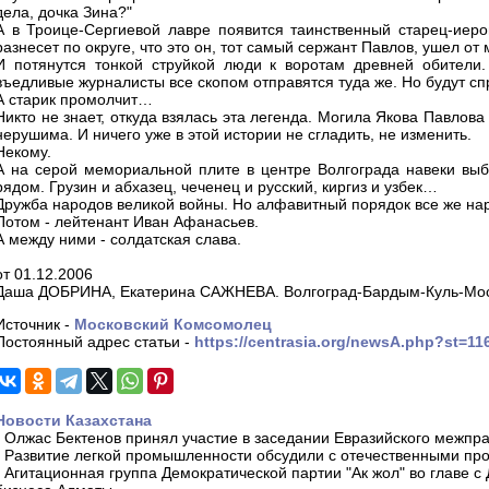
дела, дочка Зина?"
А в Троице-Сергиевой лавре появится таинственный старец-иеро
разнесет по округе, что это он, тот самый сержант Павлов, ушел о
И потянутся тонкой струйкой люди к воротам древней обители.
въедливые журналисты все скопом отправятся туда же. Но будут сп
А старик промолчит…
Никто не знает, откуда взялась эта легенда. Могила Якова Павлов
нерушима. И ничего уже в этой истории не сгладить, не изменить.
Некому.
А на серой мемориальной плите в центре Волгограда навеки выб
рядом. Грузин и абхазец, чеченец и русский, киргиз и узбек…
Дружба народов великой войны. Но алфавитный порядок все же на
Потом - лейтенант Иван Афанасьев.
А между ними - солдатская слава.
от 01.12.2006
Даша ДОБРИНА, Екатерина САЖНЕВА. Волгоград-Бардым-Куль-Мос
Источник -
Московский Комсомолец
Постоянный адрес статьи -
https://centrasia.org/newsA.php?st=1
Новости Казахстана
-
Олжас Бектенов принял участие в заседании Евразийского межпра
-
Развитие легкой промышленности обсудили с отечественными пр
-
Агитационная группа Демократической партии "Ак жол" во главе с