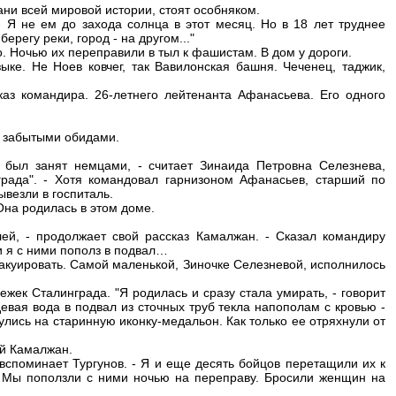
кани всей мировой истории, стоят особняком.
 - Я не ем до захода солнца в этот месяц. Но в 18 лет труднее
ерегу реки, город - на другом..."
. Ночью их переправили в тыл к фашистам. В дом у дороги.
ке. Не Ноев ковчег, так Вавилонская башня. Чеченец, таджик,
каз командира. 26-летнего лейтенанта Афанасьева. Его одного
ю забытыми обидами.
 был занят немцами, - считает Зинаида Петровна Селезнева,
града". - Хотя командовал гарнизоном Афанасьев, старший по
ывезли в госпиталь.
 Она родилась в этом доме.
ей, - продолжает свой рассказ Камалжан. - Сказал командиру
и я с ними пополз в подвал…
акуировать. Самой маленькой, Зиночке Селезневой, исполнилось
жек Сталинграда. "Я родилась и сразу стала умирать, - говорит
вая вода в подвал из сточных труб текла напополам с кровью -
нулись на старинную иконку-медальон. Как только ее отряхнули от
ый Камалжан.
 вспоминает Тургунов. - Я и еще десять бойцов перетащили их к
. Мы поползли с ними ночью на переправу. Бросили женщин на