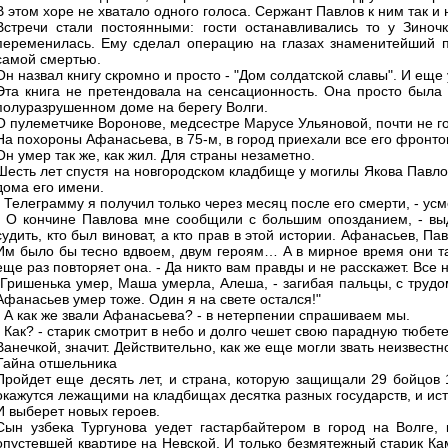
В этом хоре не хватало одного голоса. Сержант Павлов к ним так 
Встречи стали постоянными: гости останавливались то у Зиноч
переменилась. Ему сделал операцию на глазах знаменитейший п
самой смертью.
Он назвал книгу скромно и просто - "Дом солдатской славы". И ещ
Эта книга не претендовала на сенсационность. Она просто была 
полуразрушенном доме на берегу Волги.
О пулеметчике Воронове, медсестре Марусе Ульяновой, почти не го
На похороны Афанасьева, в 75-м, в город приехали все его фронтов
Он умер так же, как жил. Для страны незаметно.
Шесть лет спустя на новгородском кладбище у могилы Якова Павло
дома его имени.
- Телеграмму я получил только через месяц после его смерти, - у
- О кончине Павлова мне сообщили с большим опозданием, - выд
судить, кто был виноват, а кто прав в этой истории. Афанасьев, П
Им было бы тесно вдвоем, двум героям… А в мирное время они так
еще раз повторяет она. - Да никто вам правды и не расскажет. Вс
"Гришенька умер, Маша умерла, Алеша, - загибая пальцы, с трудо
Афанасьев умер тоже. Один я на свете остался!"
- А как же звали Афанасьева? - в нетерпении спрашиваем мы.
- Как? - старик смотрит в небо и долго чешет свою парадную тюбете
Ванечкой, значит. Действительно, как же еще могли звать неизвестн
Тайна отшельника
Пройдет еще десять лет, и страна, которую защищали 29 бойцов 1
окажутся лежащими на кладбищах десятка разных государств, и ист
И выберет новых героев.
Сын узбека Тургунова уедет гастарбайтером в город на Волге, 
опустевшей квартире на Невской. И только безмятежный старик Кам