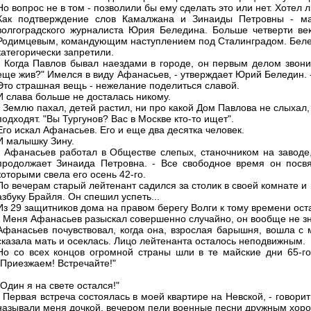
Но вопрос не в том - позволили бы ему сделать это или нет. Хотел
Как подтверждение слов Камалжана и Зинаиды Петровны - ма
волгоградского журналиста Юрия Беледина. Больше четверти ве
Родимцевым, командующим наступлением под Сталинградом. Белед
категорически запретили.
- Когда Павлов бывал наездами в городе, он первым делом звонил
еще жив?" Имелся в виду Афанасьев, - утверждает Юрий Беледин. -
Это страшная вещь - нежелание поделиться славой.
И слава больше не досталась никому.
- Землю пахал, детей растил, ни про какой Дом Павлова не слыхал,
подходят. "Вы Тургунов? Вас в Москве кто-то ищет".
Его искал Афанасьев. Его и еще два десятка человек.
И малышку Зину.
- Афанасьев работал в Обществе слепых, станочником на заводе,
продолжает Зинаида Петровна. - Все свободное время он посв
которыми свела его осень 42-го.
По вечерам старый лейтенант садился за столик в своей комнате и н
азбуку Брайля. Он спешил успеть...
Из 29 защитников дома на правом берегу Волги к тому времени ост
- Меня Афанасьев разыскал совершенно случайно, он вообще не зна
Афанасьев почувствовал, когда она, взрослая барышня, вошла с м
сказала мать и осеклась. Лицо лейтенанта осталось неподвижным.
Но со всех концов огромной страны шли в те майские дни 65-го
"Приезжаем! Встречайте!"
"Один я на свете остался!"
- Первая встреча состоялась в моей квартире на Невской, - говор
называли меня дочкой, вечером пели военные песни дружным хоро