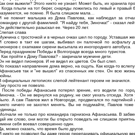
Как они выжили? Этого никто не узнает. Может быть, их хранила п
- Когда плыли на тот берег, снаряды ложились по левый и правый бо
разумеется, не помню. Я была слишком мала…
И не помнит малышка из Дома Павлова, как наблюдал за отчал
командир с другой фамилией. "Я найду тебя, Зиночка!" - сказал ле
Он действительно разыскал ее. Через 20 лет.
Слепая слава
Мужчина с тросточкой и в черных очках шел по городу. Уставшая же
И словно в такт ее шагам, выбивал он палочкой по асфальту 
пионеров с охапками сирени высыпала из иногороднего автобуса.
Перед праздником Победы в Волгограде всегда много туристов.
- Как пройти к Дому Павлова? - закричали мужчине дети.
Он не видел пионеров. И не видел их цветов. Он был слеп.
Но показал направление дома верно, на ощупь. Как когда-то вслепу
Афанасьев так и "не вышел" из спасенных им стен. Он всю жизнь
войны.
В официальных летописях слепой лейтенант героем не значился.
Ему просто не повезло.
- После победы Афанасьев потерял зрение, его водили по горо
Зиночка. - Он не вернулся на родину, не смог уехать отсюда. Хотя 
было. А сам Павлов жил в Новгороде, продвигался по партийной л
никто ничего не захотел менять. Вы не подумайте, Павлов тоже
единицы.
Молчали не только про командира гарнизона Афанасьева. В забвен
дай им слово, они могли бы открыто поведать не слишком приятны
имени себя воевал совершенно один.
Да, можно сказать, что время было другое.
И никто не позволил бы даже герою перепахивать официальную ве