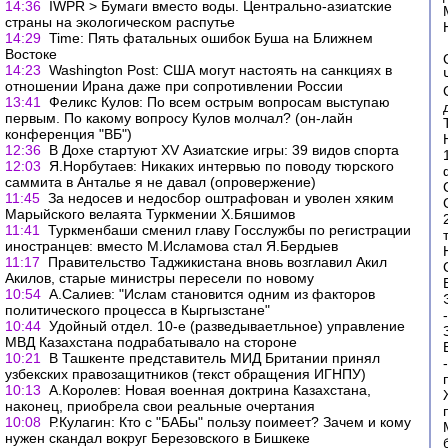
14:36
IWPR > Бумаги вместо воды. Центрально-азиатские
страны на экологическом распутье
14:29
Time: Пять фатальных ошибок Буша на Ближнем
Востоке
14:23
Washington Post: США могут настоять на санкциях в
отношении Ирана даже при сопротивлении России
13:41
Феликс Кулов: По всем острым вопросам выступаю
первым. По какому вопросу Кулов молчал? (он-лайн
конференция "ВБ")
12:36
В Дохе стартуют XV Азиатские игры: 39 видов спорта
12:03
Я.Норбутаев: Никаких интервью по поводу тюрского
саммита в Анталье я не давал (опровержение)
11:45
За недосев и недосбор оштрафован и уволен хяким
Марыйского велаята Туркмении Х.Бяшимов
11:41
Туркменбаши сменил главу Госслужбы по регистрации
иностранцев: вместо М.Исламова стал Я.Бердыев
11:17
Правительство Таджикистана вновь возглавил Акил
Акилов, старые министры пересели по новому
10:54
А.Салиев: "Ислам становится одним из факторов
политического процесса в Кыргызстане"
10:44
Удойный отдел. 10-е (разведываетльное) управление
МВД Казахстана подрабатывало на стороне
10:21
В Ташкенте представитель МИД Британии принял
узбекских правозащитников (текст обращения ИГНПУ)
10:13
А.Королев: Новая военная доктрина Казахстана,
наконец, приобрела свои реальные очертания
10:08
Р.Кулагин: Кто с "БАБы" пользу поимеет? Зачем и кому
нужен скандал вокруг Березовского в Бишкеке