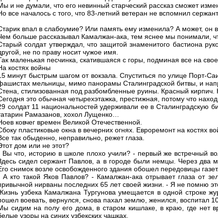
Мы и не думали, что его невинный старческий рассказ сможет измен
Но все началось с того, что 83-летний ветеран не вспомнил сержан
Старик впал в слабоумие? Или память ему изменила? А может, он
Чем больше рассказывал Камалжан-ака, тем яснее мы понимали, что
Старый солдат утверждал, что защитой знаменитого бастиона руко
другой, не по праву носит чужое имя.
Так маленькая песчинка, скатившаяся с горы, подминая все на сво
На костях войны
15 минут быстрым шагом от вокзала. Спуститься по улице Порт-Са
фашистах мельницы, мимо панорамы Сталинградской битвы, и напро
Стена, стилизованная под разбомбленные руины. Красный кирпич. 
Сегодня это обычная четырехэтажка, престижная, потому что наход
29 солдат 11 национальностей удерживали ее в Сталинградскую би
татарин Рамазанов, хохол Лущенко…
Ноев ковчег времен Великой Отечественной.
Сбоку пластиковые окна в вечерних огнях. Евроремонт на костях во
Все так обыденно, неправильно, режет глаза.
Этот дом или не этот?
- Вы что, историю в школе плохо учили? - первый же встречный во
Здесь сидел сержант Павлов, а в городе были немцы. Через два м
Его снимок возле освобожденного здания обошел передовицы газет.
- А кто такой Яков Павлов? - Камалжан-ака отрывает глаза от з
привычной нирваны последних 65 лет своей жизни. - Я не помню э
Жизнь узбека Камалжана Тургунова умещается в одной строке жур
пошел воевать, вернулся, снова пахал землю, женился, воспитал 10
Мы сидим на полу его дома, в старом кишлаке, в краю, где нет в
белые узоры на синих узбекских чашках.