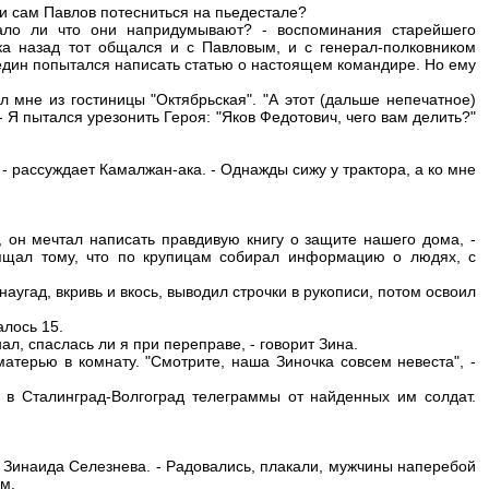
 ли сам Павлов потесниться на пьедестале?
ло ли что они напридумывают? - воспоминания старейшего
ка назад тот общался и с Павловым, и с генерал-полковником
ин попытался написать статью о настоящем командире. Но ему
 мне из гостиницы "Октябрьская". "А этот (дальше непечатное)
 Я пытался урезонить Героя: "Яков Федотович, чего вам делить?"
 - рассуждает Камалжан-ака. - Однажды сижу у трактора, а ко мне
 он мечтал написать правдивую книгу о защите нашего дома, -
ящал тому, что по крупицам собирал информацию о людях, с
аугад, вкривь и вкось, выводил строчки в рукописи, потом освоил
алось 15.
л, спаслась ли я при переправе, - говорит Зина.
атерью в комнату. "Смотрите, наша Зиночка совсем невеста", -
 в Сталинград-Волгоград телеграммы от найденных им солдат.
ит Зинаида Селезнева. - Радовались, плакали, мужчины наперебой
м.