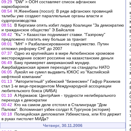
09:29
"DW" > ООН составляет список афганских
наркобаронов
08:54
Н.Жеенбаев (посол): В ряде афганских провинций
талибы уже создают параллельные органы власти и
судопроизводства
08:51
В Киргизии опять избит лидер Коалиции "За демократию
и гражданское общество" Э.Байсалов
08:42
"Къ" > Казахстан поднимает ставки. "Газпрому"
предложено платить ему больше за транзит
08:01
"МН" > Разбалансированное содружество. Путин
отложил реформу СНГ до 2007
07:37
Одно из крупнейших в мире Актюбинское хромовое
месторождение освоят россияне на казахстанские деньги
06:49
Баку примеряет американский мундир.
Азербайджанская армия переходит на стандарты НАТО
06:05
Лукойл не сумел выдавить ЮКОС из "Каспийской
нефтяной компании"
01:13
"Авторитетный" узбекский "бизнесмен" Гафур Рахимов
стал 1-м вице-президентом Международной ассоциации
любительского бокса (АИБА)
01:10
А.Нурмаков: ЦентрАзия - трудности нелиберального
перехода к демократии
00:42
Кто на самом деле отстоял в Сталинграде "Дом
Палова". Вспоминает узбек-солдат К.Тургунов (история)
00:18
Полицейская дипломатия Узбекистана, или Кто держит
в руках пистолет МИДа?
Четверг, 30.11.2006