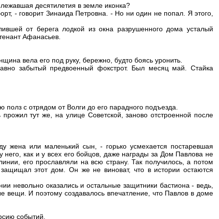
ролежавшая десятилетия в земле иконка?
рт, - говорит Зинаида Петровна. - Но ни один не попал. Я этого,
ившей от берега лодкой из окна разрушенного дома усталый
йтенант Афанасьев.
нщина вела его под руку, бережно, будто боясь уронить.
давно забытый предвоенный фокстрот. Был месяц май. Стайка
ю полз с отрядом от Волги до его парадного подъезда.
 прожил тут же, на улице Советской, заново отстроенной после
ду жена или маленький сын, - горько усмехается постаревшая
у него, как и у всех его бойцов, даже награды за Дом Павлова не
инии, его прославляли на всю страну. Так получилось, а потом
 защищал этот дом. Он же не виноват, что в истории остаются
ии невольно оказались и остальные защитники бастиона - ведь,
е вещи. И поэтому создавалось впечатление, что Павлов в доме
рсию событий.