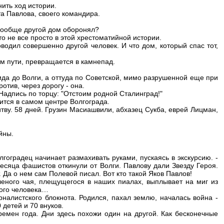
ить ход истории.
та Павлова, своего командира.
 вообще другой дом оборонял?
 не все просто в этой хрестоматийной истории.
водил совершенно другой человек. И что дом, который спас тот,
ем пути, превращается в камнепад.
ида до Волги, а оттуда по Советской, мимо разрушенной еще при
тив, через дорогу - она.
Надпись по торцу: "Отстоим родной Сталинград!"
ится в самом центре Волгограда.
тву. 58 дней. Грузин Масиашвили, абхазец Сукба, еврей Лицман,
йны.
лгоградец начинает размахивать руками, пускаясь в экскурсию. -
есяца фашистов откинули от Волги. Павлову дали Звезду Героя.
 Да о нем сам Полевой писал. Вот кто такой Яков Павлов!
еленого чая, плещущегося в наших пиалах, выплывает на миг из
того человека…
налистского блокнота. Родился, пахал землю, началась война -
 детей и 70 внуков.
ремен года. Дни здесь похожи один на другой. Как бесконечные