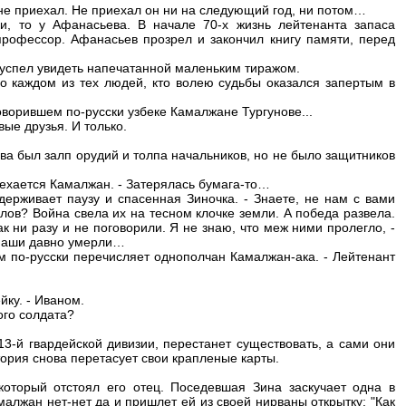
и не приехал. Не приехал он ни на следующий год, ни потом…
ки, то у Афанасьева. В начале 70-х жизнь лейтенанта запаса
рофессор. Афанасьев прозрел и закончил книгу памяти, перед
е успел увидеть напечатанной маленьким тиражом.
о каждом из тех людей, кто волею судьбы оказался запертым в
ворившем по-русски узбеке Камалжане Тургунове...
ые друзья. И только.
ва был залп орудий и толпа начальников, но не было защитников
смехается Камалжан. - Затерялась бумага-то…
ерживает паузу и спасенная Зиночка. - Знаете, не нам с вами
авлов? Война свела их на тесном клочке земли. А победа развела.
 ни разу и не поговорили. Я не знаю, что меж ними пролегло, -
е наши давно умерли…
м по-русски перечисляет однополчан Камалжан-ака. - Лейтенант
йку. - Иваном.
ого солдата?
3-й гвардейской дивизии, перестанет существовать, а сами они
ория снова перетасует свои крапленые карты.
который отстоял его отец. Поседевшая Зина заскучает одна в
алжан нет-нет да и пришлет ей из своей нирваны открытку: "Как