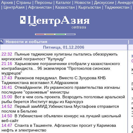
Архив
|
Страны
|
Персоны
|
Каталог
|
Новости
|
Дискуссии
|
Анекдо
|
ЦентрАзия
|
Афганистан
|
Казахстан
|
Кыргызстан
|
Таджикистан
|
Новости и события
|
Пятница, 01.12.2006
22:32
Пьяные таджикские хулиганы пытались обезоружить
киргизский погранпост "Кулунду"
21:16
Харьковские пограничники отобрали у казахcтанского
контрабандиста... 96 экземляров "Протоколов сионских
мудрецов"
17:43
Рахмонов передумал. Вместо С.Зухурова КНБ
Таджикистана возглавил Х.Абдрахимов
16:41
Отмайданили. Из украинского правительства изгнаны
последние "оранжевые" министры
15:00
Вот в чем соль проекта. Возродить поголовье аральской
рыбы берется Институт воды из Карлсруэ
14:52
Первый замМИД Узбекистана Мустафоев отправится
послом в Бельгию
14:50
В Узбекистане объявлен конкурс на лучший школьный
веб-сайт
14:47
Спанта в Ташкенте. Афганистан просит у Каримова
нефть и электричество