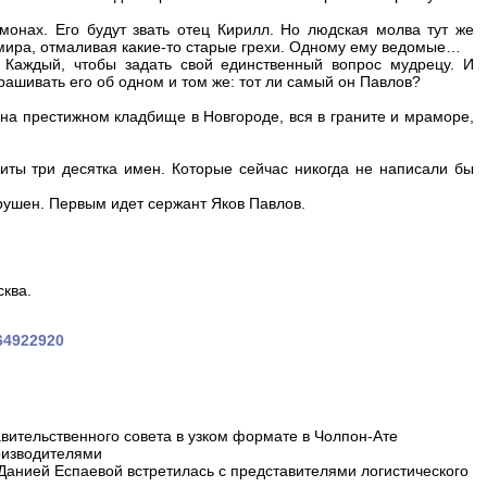
монах. Его будут звать отец Кирилл. Но людская молва тут же
т мира, отмаливая какие-то старые грехи. Одному ему ведомые…
 Каждый, чтобы задать свой единственный вопрос мудрецу. И
рашивать его об одном и том же: тот ли самый он Павлов?
а на престижном кладбище в Новгороде, вся в граните и мраморе,
иты три десятка имен. Которые сейчас никогда не написали бы
рушен. Первым идет сержант Яков Павлов.
ква.
164922920
вительственного совета в узком формате в Чолпон-Ате
оизводителями
 Данией Еспаевой встретилась с представителями логистического